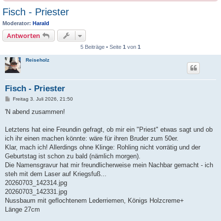
Fisch - Priester
Moderator:
Harald
Antworten
5 Beiträge • Seite
1
von
1
Reiseholz
Fisch - Priester
B
Freitag 3. Juli 2026, 21:50
e
i
'N abend zusammen!
t
r
a
Letztens hat eine Freundin gefragt, ob mir ein "Priest" etwas sagt und ob
g
ich ihr einen machen könnte: wäre für ihren Bruder zum 50er.
Klar, mach ich! Allerdings ohne Klinge: Rohling nicht vorrätig und der
Geburtstag ist schon zu bald (nämlich morgen).
Die Namensgravur hat mir freundlicherweise mein Nachbar gemacht - ich
steh mit dem Laser auf Kriegsfuß...
20260703_142314.jpg
20260703_142331.jpg
Nussbaum mit geflochtenem Lederriemen, Königs Holzcreme+
Länge 27cm