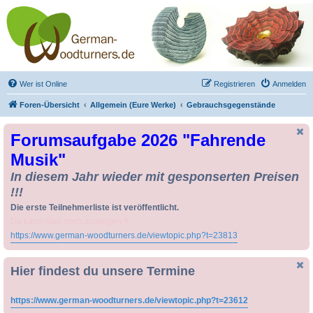
Drechseln und
Kunsthandwerk -
German-Woodturners
*Forum Sauerland*
Der Treffpunkt für Drechsler und Freunde des Kunsthandwerks
Wer ist Online
Registrieren
Anmelden
Foren-Übersicht
Allgemein (Eure Werke)
Gebrauchsgegenstände
Forumsaufgabe 2026 "Fahrende
Musik"
In diesem Jahr wieder mit gesponserten Preisen
!!!
Die erste Teilnehmerliste ist veröffentlicht.
Da kann man noch zusteigen !!
https://www.german-woodturners.de/viewtopic.php?t=23813
Hier findest du unsere Termine
https://www.german-woodturners.de/viewtopic.php?t=23612