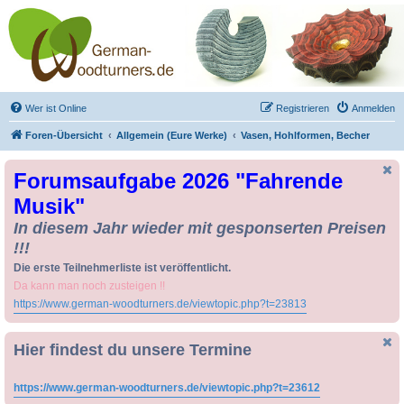
Drechseln und
Kunsthandwerk -
German-Woodturners
*Forum Sauerland*
Der Treffpunkt für Drechsler und Freunde des Kunsthandwerks
Wer ist Online
Registrieren
Anmelden
Foren-Übersicht
Allgemein (Eure Werke)
Vasen, Hohlformen, Becher
Forumsaufgabe 2026 "Fahrende
Musik"
In diesem Jahr wieder mit gesponserten Preisen
!!!
Die erste Teilnehmerliste ist veröffentlicht.
Da kann man noch zusteigen !!
https://www.german-woodturners.de/viewtopic.php?t=23813
Hier findest du unsere Termine
https://www.german-woodturners.de/viewtopic.php?t=23612