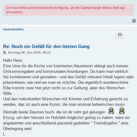
Du hast keine ausreichende Berechtigung, um die Dateianhänge dieses Beitrags
anzusehen.
maserknollen
Re: Noch ein Gefäß für den letzten Gang
B
Sonntag 28. Juni 2026, 08:24
e
i
Hallo Hans
t
Eine Urne für die Asche von kremierten Haustieren obliegt auch keinen
r
a
Grössenvorgaben und kommunalen Anordungen. Da kann man wirklich
g
frei kombinieren und gestalten - und das Gefäß mitsamt Inhalt lagern oder
präsentieren, wie und wo man es möchte. Die eigentlich wunderschöne
Eibe kommt zwar hier jetzt nicht so zur Geltung, aber des Menschen
Wille...
Und den individuellen Wünschen mit Können und Erfahrung gerecht zu
werden, das ist auch eine Kunst, die man erstmal beherrschen muss.
Deshalb beide Daumen hoch- die ist dir sehr gut gelungen
Einzig: um den Versatz im Holzbild möglichst gering zu halten, wäre ein
angeleimter und anschließend passend gedrehter " Fremdzapfen " eine
Überlegung wert.
L