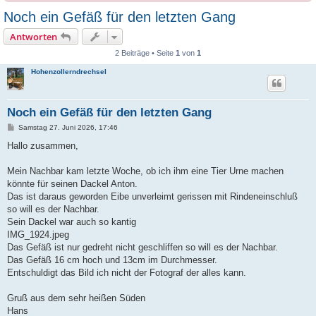
Noch ein Gefäß für den letzten Gang
Antworten
2 Beiträge • Seite
1
von
1
Hohenzollerndrechsel
Noch ein Gefäß für den letzten Gang
B
Samstag 27. Juni 2026, 17:46
e
i
Hallo zusammen,
t
r
a
Mein Nachbar kam letzte Woche, ob ich ihm eine Tier Urne machen
g
könnte für seinen Dackel Anton.
Das ist daraus geworden Eibe unverleimt gerissen mit Rindeneinschluß
so will es der Nachbar.
Sein Dackel war auch so kantig
IMG_1924.jpeg
Das Gefäß ist nur gedreht nicht geschliffen so will es der Nachbar.
Das Gefäß 16 cm hoch und 13cm im Durchmesser.
Entschuldigt das Bild ich nicht der Fotograf der alles kann.
Gruß aus dem sehr heißen Süden
Hans