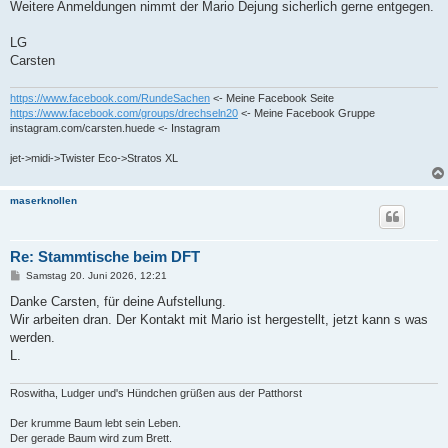
Weitere Anmeldungen nimmt der Mario Dejung sicherlich gerne entgegen.
LG
Carsten
https://www.facebook.com/RundeSachen
<- Meine Facebook Seite
https://www.facebook.com/groups/drechseln20
<- Meine Facebook Gruppe
instagram.com/carsten.huede <- Instagram
jet->midi->Twister Eco->Stratos XL
maserknollen
Re: Stammtische beim DFT
B
Samstag 20. Juni 2026, 12:21
e
i
Danke Carsten, für deine Aufstellung.
t
Wir arbeiten dran. Der Kontakt mit Mario ist hergestellt, jetzt kann s was
r
a
werden.
g
L.
Roswitha, Ludger und's Hündchen grüßen aus der Patthorst
Der krumme Baum lebt sein Leben.
Der gerade Baum wird zum Brett.