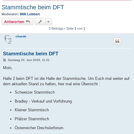
Stammtische beim DFT
Moderator:
Willi Lübbert
Antworten
3 Beiträge • Seite
1
von
1
chuede
Stammtische beim DFT
B
Samstag 20. Juni 2026, 11:31
e
i
Moin,
t
r
a
Halle 2 beim DFT ist die Halle der Stammtische. Um Euch mal weiter auf
g
dem aktuellen Stand zu halten, hier mal eine Übersicht :
Schweizer Stammtisch
Bradley - Verkauf und Vorführung
Kleiner Stammtisch
Pfälzer Stammtisch
Österreicher Drechslerforum