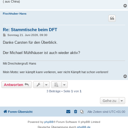
( aus China)
Fischhuber Hans
Re: Stammtische beim DFT
B
Sonntag 21. Juni 2026, 09:30
e
i
Danke Carsten für den Überblick.
t
r
a
Der Michael Mühlhäuser ist auch wieder aktiv?
g
Mit Drechslergruß Hans
Mein Motto: wer kämpft kann verlieren, wer nicht Kämpft hat schon verloren!
Antworten
3 Beiträge • Seite
1
von
1
Gehe zu
Foren-Übersicht
Alle Zeiten sind
UTC+01:00
Powered by
phpBB
® Forum Software © phpBB Limited
Deutsche Übersetzung durch
phpBB.de