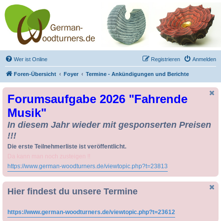
Drechseln und
Kunsthandwerk -
German-Woodturners
*Forum Sauerland*
Der Treffpunkt für Drechsler und Freunde des Kunsthandwerks
Wer ist Online
Registrieren
Anmelden
Foren-Übersicht
Foyer
Termine - Ankündigungen und Berichte
Forumsaufgabe 2026 "Fahrende
Musik"
In diesem Jahr wieder mit gesponserten Preisen
!!!
Die erste Teilnehmerliste ist veröffentlicht.
Da kann man noch zusteigen !!
https://www.german-woodturners.de/viewtopic.php?t=23813
Hier findest du unsere Termine
https://www.german-woodturners.de/viewtopic.php?t=23612