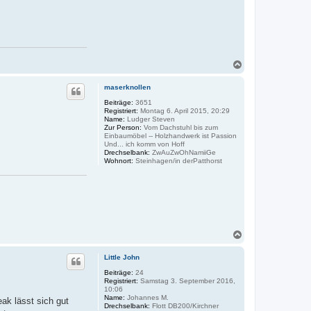
N
a
c
maserknollen
h
o
Beiträge:
3651
Registriert:
Montag 6. April 2015, 20:29
b
Name:
Ludger Steven
e
Zur Person:
Vom Dachstuhl bis zum
n
Einbaumöbel -- Holzhandwerk ist Passion
Und... ich komm von Hoff
Drechselbank:
ZwAuZwOhNamiiGe
Wohnort:
Steinhagen/in derPatthorst
N
a
c
Little John
h
o
Beiträge:
24
Registriert:
Samstag 3. September 2016,
b
10:06
e
Name:
Johannes M.
ak lässt sich gut
n
Drechselbank:
Flott DB200/Kirchner