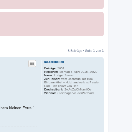
8 Beiträge • Seite
1
von
1
maserknollen
Beiträge:
3651
Registriert:
Montag 6. April 2015, 20:29
Name:
Ludger Steven
Zur Person:
Vom Dachstuhl bis zum
Einbaumöbel -- Holzhandwerk ist Passion
Und... ich komm von Hoff
Drechselbank:
ZwAuZwOhNamiiGe
Wohnort:
Steinhagen/in derPatthorst
inem kleinen Extra "