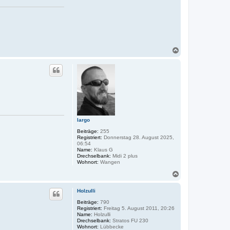
N
a
c
h
o
b
e
n
largo
Beiträge:
255
Registriert:
Donnerstag 28. August 2025,
06:54
Name:
Klaus G
Drechselbank:
Midi 2 plus
Wohnort:
Wangen
N
a
c
Holzulli
h
o
Beiträge:
790
Registriert:
Freitag 5. August 2011, 20:26
b
Name:
Holzulli
e
Drechselbank:
Stratos FU 230
n
Wohnort:
Lübbecke