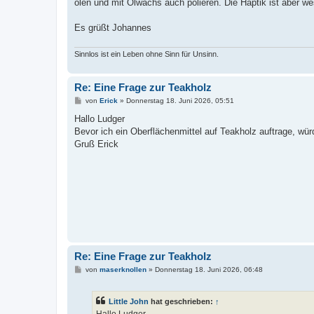
a
ölen und mit Ölwachs auch polieren. Die Haptik ist aber w
g
Es grüßt Johannes
Sinnlos ist ein Leben ohne Sinn für Unsinn.
Re: Eine Frage zur Teakholz
B
von
Erick
»
Donnerstag 18. Juni 2026, 05:51
e
i
Hallo Ludger
t
Bevor ich ein Oberflächenmittel auf Teakholz auftrage, wür
r
a
Gruß Erick
g
Re: Eine Frage zur Teakholz
B
von
maserknollen
»
Donnerstag 18. Juni 2026, 06:48
e
i
t
Little John
hat geschrieben:
↑
r
a
Hallo Ludger,