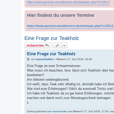
https://www.german-woodturners.de/viewtopic.php?t=23813
Hier findest du unsere Termine
https://www.german-woodturners.de/viewtopic.php?t=23612
Eine Frage zur Teakholz
Antworten
Eine Frage zur Teakholz
B
von
maserknollen
»
Mittwoch 17. Juni 2026, 16:28
e
i
Eine Frage an euer Schwarmwissen:
t
Was muss ich beachten, bzw. lässt sich Teakholz über hau
r
a
bearbeiten?
g
Am liebsten seidenglänzend.
Ich weiß, dass Teak sehr ölhaltig ist, deshalb habe ich 
Wie sind eure Erfahrungen? Gibt's da eventuell Tricks und 
Ich habe mit Teakholz da so gar keine Erfahrungen, möcht
machen und damit noch zum Monatsgeschenk beitragen.
L.
Zuletzt geändert von
maserknollen
am Mittwoch 17. Juni 2026, 17:00, ins