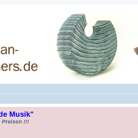
rman-Woodturners *Forum Sauerland*
de Musik"
Preisen !!!