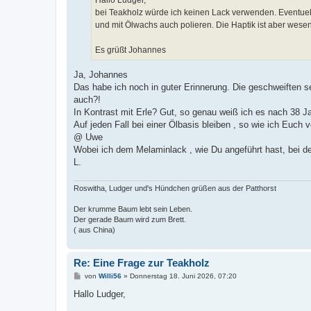
g
bei Teakholz würde ich keinen Lack verwenden. Eventuell 
und mit Ölwachs auch polieren. Die Haptik ist aber wesen
Es grüßt Johannes
Ja, Johannes
Das habe ich noch in guter Erinnerung. Die geschweiften s
auch?!
In Kontrast mit Erle? Gut, so genau weiß ich es nach 38 
Auf jeden Fall bei einer Ölbasis bleiben , so wie ich Euch 
@ Uwe
Wobei ich dem Melaminlack , wie Du angeführt hast, bei d
L.
Roswitha, Ludger und's Hündchen grüßen aus der Patthorst
Der krumme Baum lebt sein Leben.
Der gerade Baum wird zum Brett.
( aus China)
Re: Eine Frage zur Teakholz
B
von
Willi56
»
Donnerstag 18. Juni 2026, 07:20
e
i
Hallo Ludger,
t
r