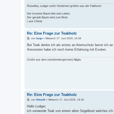
Roswitha, Ludger und's Hündchen grüßen aus der Patthorst
Der krumme Baum lebt sein Leben.
Der gerade Baum wird zum Brett.
( aus China)
Re: Eine Frage zur Teakholz
B
von
largo
»
Mittwoch 17. Juni 2026, 16:38
e
i
Bei Teak denke ich als erstes an Atemschutz bevor ich a
t
Ansonsten habe ich noch keine Erfahrung mit Exoten.
r
a
g
Grüße aus dem (württembergischen) Allgäu
Re: Eine Frage zur Teakholz
B
von
Holzulli
»
Mittwoch 17. Juni 2026, 18:36
e
i
Hallo Ludger,
t
ich verwende Teak von einem alten Segelboot welches ich 
r