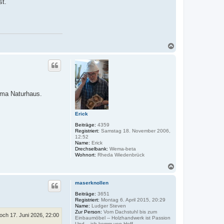
st.
N
a
c
h
o
b
e
irma Naturhaus.
n
Erick
Beiträge:
4359
Registriert:
Samstag 18. November 2006,
12:52
Name:
Erick
Drechselbank:
Wema-beta
Wohnort:
Rheda Wiedenbrück
N
a
c
maserknollen
h
o
Beiträge:
3651
Registriert:
Montag 6. April 2015, 20:29
b
Name:
Ludger Steven
e
Zur Person:
Vom Dachstuhl bis zum
n
och 17. Juni 2026, 22:00
Einbaumöbel -- Holzhandwerk ist Passion
Und... ich komm von Hoff