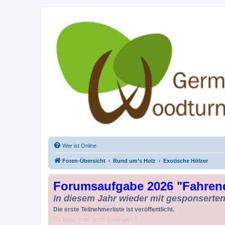
Drechseln und Kunsthandwerk - Ge
Der Treffpunkt für Drechsler und Freunde des Kunsthandwerks
Wer ist Online
Foren-Übersicht
Rund um's Holz
Exotische Hölzer
Forumsaufgabe 2026 "Fahren
In diesem Jahr wieder mit gesponserten 
Die erste Teilnehmerliste ist veröffentlicht.
Da kann man noch zusteigen !!