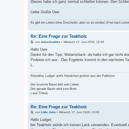
a
Dieses habe ich ganz normal schleifen können. Den Schlei
g
Liebe Grüße Uwe
Es gibt ein Leben ohne Drechseln, aber es ist sinnlos! (Frei nach Lorio
Re: Eine Frage zur Teakholz
B
von
maserknollen
»
Mittwoch 17. Juni 2026, 19:38
e
i
Hallo Uwe
t
Danke für den Tipp. Melaminlack- da hatte ich gar nicht d
r
a
Probiere ich aus . Das Ergebnis kommt in den nächsten T
g
L.
Roswitha, Ludger und's Hündchen grüßen aus der Patthorst
Der krumme Baum lebt sein Leben.
Der gerade Baum wird zum Brett.
( aus China)
Re: Eine Frage zur Teakholz
B
von
Little John
»
Mittwoch 17. Juni 2026, 22:00
e
i
Hallo Ludger,
t
bei Teakholz würde ich keinen Lack verwenden. Eventuell e
r