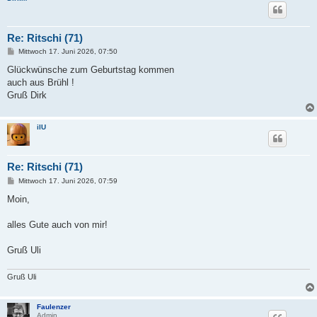
Re: Ritschi (71)
B
Mittwoch 17. Juni 2026, 07:50
e
i
Glückwünsche zum Geburtstag kommen
t
auch aus Brühl !
r
a
Gruß Dirk
g
ilU
Re: Ritschi (71)
B
Mittwoch 17. Juni 2026, 07:59
e
i
Moin,
t
r
a
alles Gute auch von mir!
g
Gruß Uli
Gruß Uli
Faulenzer
Admin