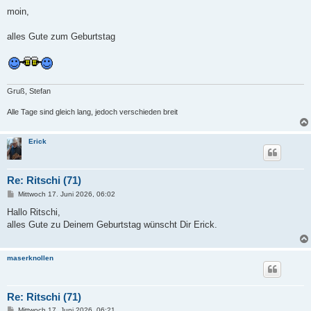
e
i
moin,
t
r
a
alles Gute zum Geburtstag
g
Gruß, Stefan
Alle Tage sind gleich lang, jedoch verschieden breit
Erick
Re: Ritschi (71)
B
Mittwoch 17. Juni 2026, 06:02
e
i
Hallo Ritschi,
t
alles Gute zu Deinem Geburtstag wünscht Dir Erick.
r
a
g
maserknollen
Re: Ritschi (71)
B
Mittwoch 17. Juni 2026, 06:21