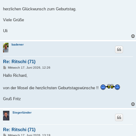
t
r
a
herzlichen Glückwunsch zum Geburtstag.
g
Viele Grüße
Uli
badener
Re: Ritschi (71)
B
Mittwoch 17. Juni 2026, 12:26
e
i
Hallo Richard,
t
r
a
von der Mosel die herzlichsten Geburtstagswünsche !!
g
Gruß Fritz
Siegerländer
Re: Ritschi (71)
B
Mittwoch 17. Juni 2026, 13:19