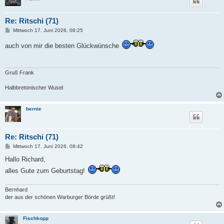
Re: Ritschi (71)
B
Mittwoch 17. Juni 2026, 08:25
e
i
auch von mir die besten Glückwünsche
t
r
a
g
Gruß Frank
Halbbretonischer Wusel
bernie
Re: Ritschi (71)
B
Mittwoch 17. Juni 2026, 08:42
e
i
Hallo Richard,
t
alles Gute zum Geburtstag!
r
a
g
Bernhard
der aus der schönen Warburger Börde grüßt!
Fischkopp