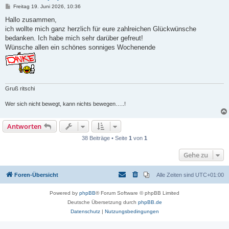
B
Freitag 19. Juni 2026, 10:36
e
i
Hallo zusammen,
t
ich wollte mich ganz herzlich für eure zahlreichen Glückwünsche
r
a
bedanken. Ich habe mich sehr darüber gefreut!
g
Wünsche allen ein schönes sonniges Wochenende
Gruß ritschi
Wer sich nicht bewegt, kann nichts bewegen…..!
Antworten
38 Beiträge • Seite
1
von
1
Gehe zu
Foren-Übersicht
Alle Zeiten sind
UTC+01:00
Powered by
phpBB
® Forum Software © phpBB Limited
Deutsche Übersetzung durch
phpBB.de
Datenschutz
|
Nutzungsbedingungen