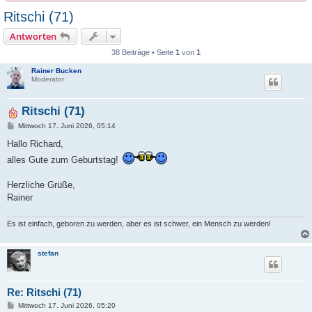
Ritschi (71)
Antworten
38 Beiträge • Seite
1
von
1
Rainer Bucken
Moderator
Ritschi (71)
B
Mittwoch 17. Juni 2026, 05:14
e
i
Hallo Richard,
t
alles Gute zum Geburtstag!
r
a
g
Herzliche Grüße,
Rainer
Es ist einfach, geboren zu werden, aber es ist schwer, ein Mensch zu werden!
stefan
Re: Ritschi (71)
B
Mittwoch 17. Juni 2026, 05:20