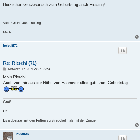
i
Herzlichen Glückwunsch zum Geburtstag auch Freising!
t
r
a
g
Viele Grüße aus Freising
Martin
holzulfi72
Re: Ritschi (71)
B
Mittwoch 17. Juni 2026, 23:31
e
i
Moin Ritschi
t
Auch von mir aus der Nähe von Hannover alles gute zum Geburtstag
r
a
g
Gruß
Ulf
Es ist besser mit den Füßen zu straucheln, als mit der Zunge
Rustikus