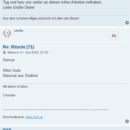
a
Tag und lass uns weiter an deinen tollen Arbeiten teilhaben.
g
Liebe Grüße Dieter
Aus dem schönen Allgäu wünsche ich allen das Beste!
chrillu
Re: Ritschi (71)
B
Mittwoch 17. Juni 2026, 07:10
e
i
Servus
t
r
a
Alles Gute
g
Diesmal aus Südtirol
Mit lieben Grüßen
Christian
__________________________________________________ __________
Drechselkurse:
https://cln.at
DirkM