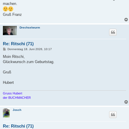
machen.
Gruß Franz
Drechselwurm
Re: Ritschi (71)
B
Donnerstag 18. Juni 2026, 10:17
e
i
Moin Ritschi,
t
Glückwunsch zum Geburtstag.
r
a
g
Gruß
Hubert
Gruss Hubert
der BUCHMACHER
Josch
Re: Ritschi (71)