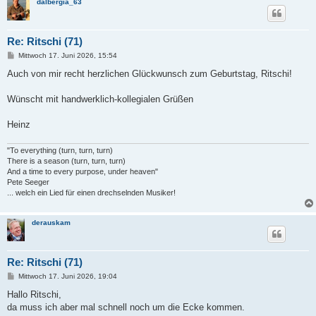
dalbergia_63
Re: Ritschi (71)
B
Mittwoch 17. Juni 2026, 15:54
e
i
Auch von mir recht herzlichen Glückwunsch zum Geburtstag, Ritschi!
t
r
a
Wünscht mit handwerklich-kollegialen Grüßen
g
Heinz
"To everything (turn, turn, turn)
There is a season (turn, turn, turn)
And a time to every purpose, under heaven"
Pete Seeger
... welch ein Lied für einen drechselnden Musiker!
derauskam
Re: Ritschi (71)
B
Mittwoch 17. Juni 2026, 19:04
e
i
Hallo Ritschi,
t
da muss ich aber mal schnell noch um die Ecke kommen.
r