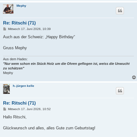
Mephy
Re: Ritschi (71)
B
Mittwoch 17. Juni 2026, 10:39
e
i
Auch aus der Schweiz: „Happy Birthday“
t
r
a
Gruss Mephy
g
Aus dem Hades:
"Nur wem schon ein Stück Holz um die Ohren geflogen ist, weiss die Unwucht
zu schätzen"
Mephy
h.-jürgen kelle
Re: Ritschi (71)
B
Mittwoch 17. Juni 2026, 10:52
e
i
Hallo Ritschi,
t
r
a
Glückwunsch und alles, alles Gute zum Geburtstag!
g