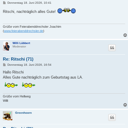
B
Donnerstag 18. Juni 2026, 10:41
e
i
Ritschi, nachträglich alles Gute!
t
r
a
g
Grüße vom Feierabenddrechsler Joachim
(
www.feierabenddrechsler.de
)
Willi Lübbert
Moderator
Re: Ritschi (71)
B
Donnerstag 18. Juni 2026, 16:54
e
i
Hallo Ritschi
t
Alles Gute nachträglich zum Geburtstag aus LA.
r
a
g
Grüße vom Hellweg
Willi
Greenhoorn