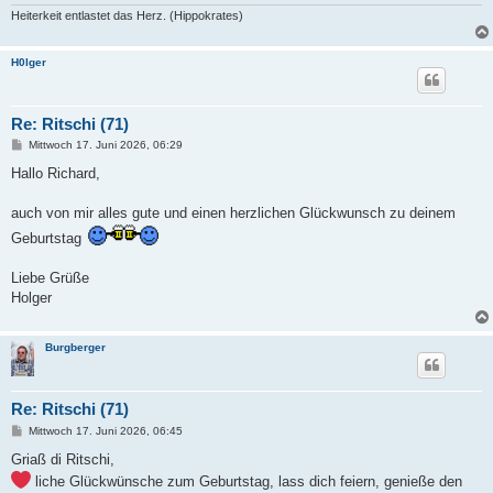
Heiterkeit entlastet das Herz. (Hippokrates)
H0lger
Re: Ritschi (71)
B
Mittwoch 17. Juni 2026, 06:29
e
i
Hallo Richard,
t
r
a
auch von mir alles gute und einen herzlichen Glückwunsch zu deinem
g
Geburtstag
Liebe Grüße
Holger
Burgberger
Re: Ritschi (71)
B
Mittwoch 17. Juni 2026, 06:45
e
i
Griaß di Ritschi,
t
liche Glückwünsche zum Geburtstag, lass dich feiern, genieße den
r