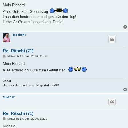
e
i
Moin Richard!
t
Alles Gute zum Geburtstag
r
a
Lass dich heute feiern und genieße den Tag!
g
Liebe Grüße aus Langenberg, Daniel
joschone
Re: Ritschi (71)
B
Mittwoch 17. Juni 2026, 11:58
e
i
Moin Richard,
t
alles erdenklich Gute zum Geburtstag!
r
a
g
Josef
der aus dem schönen Negertal grüßt!
finn2012
Re: Ritschi (71)
B
Mittwoch 17. Juni 2026, 12:23
e
i
Richard,