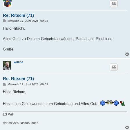
Re: Ritschi (71)
B
Mittwoch 17. Juni 2026, 09:28
e
i
Hallo Ritschi,
t
r
a
Alles Gute zu Deinem Geburtstag wünscht Pascal aus Plouhinec.
g
Grüße
Willi56
Re: Ritschi (71)
B
Mittwoch 17. Juni 2026, 09:59
e
i
Hallo Richard,
t
r
a
Herzlichen Glückwunsch zum Geburtstag und Alles Gute
g
LG Willi,
der mit den Islandhunden.