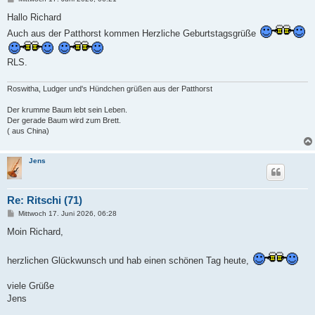
e
i
Hallo Richard
t
Auch aus der Patthorst kommen Herzliche Geburtstagsgrüße
r
a
g
RLS.
Roswitha, Ludger und's Hündchen grüßen aus der Patthorst
Der krumme Baum lebt sein Leben.
Der gerade Baum wird zum Brett.
( aus China)
Jens
Re: Ritschi (71)
B
Mittwoch 17. Juni 2026, 06:28
e
i
Moin Richard,
t
r
a
herzlichen Glückwunsch und hab einen schönen Tag heute,
g
viele Grüße
Jens