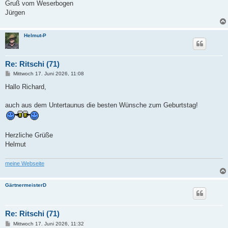
Gruß vom Weserbogen
Jürgen
Helmut-P
Re: Ritschi (71)
B
Mittwoch 17. Juni 2026, 11:08
e
i
Hallo Richard,
t
r
a
auch aus dem Untertaunus die besten Wünsche zum Geburtstag!
g
Herzliche Grüße
Helmut
meine Webseite
GärtnermeisterD
Re: Ritschi (71)
B
Mittwoch 17. Juni 2026, 11:32