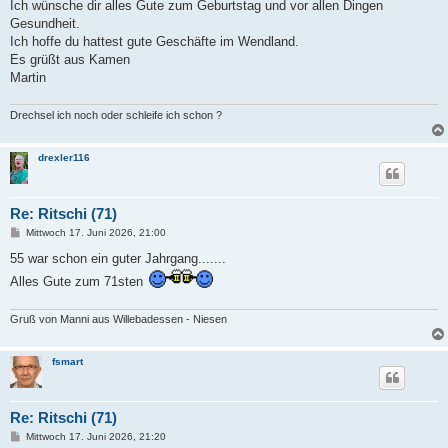
a
Ich wünsche dir alles Gute zum Geburtstag und vor allen Dingen
g
Gesundheit.
Ich hoffe du hattest gute Geschäfte im Wendland.
Es grüßt aus Kamen
Martin
Drechsel ich noch oder schleife ich schon ?
drexler116
Re: Ritschi (71)
B
Mittwoch 17. Juni 2026, 21:00
e
i
55 war schon ein guter Jahrgang.......
t
Alles Gute zum 71sten
r
a
g
Gruß von Manni aus Willebadessen - Niesen
fsmart
Re: Ritschi (71)
B
Mittwoch 17. Juni 2026, 21:20
e