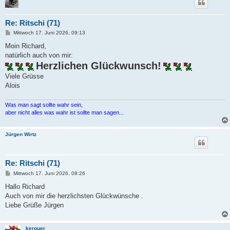
Re: Ritschi (71)
B
Mittwoch 17. Juni 2026, 09:13
e
i
Moin Richard,
t
natürlich auch von mir:
r
a
Herzlichen Glückwunsch!
g
Viele Grüsse
Alois
Was man sagt sollte wahr sein,
aber nicht alles was wahr ist sollte man sagen...
Jürgen Wirtz
Re: Ritschi (71)
B
Mittwoch 17. Juni 2026, 09:26
e
i
Hallo Richard
t
Auch von mir die herzlichsten Glückwünsche .
r
a
Liebe Grüße Jürgen
g
kerouer