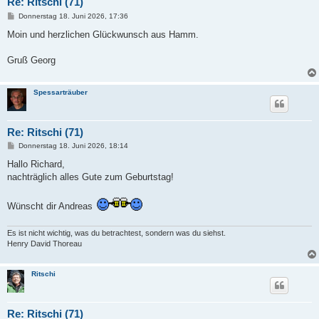
Re: Ritschi (71)
B
Donnerstag 18. Juni 2026, 17:36
e
i
Moin und herzlichen Glückwunsch aus Hamm.
t
r
a
Gruß Georg
g
Spessarträuber
Re: Ritschi (71)
B
Donnerstag 18. Juni 2026, 18:14
e
i
Hallo Richard,
t
nachträglich alles Gute zum Geburtstag!
r
a
g
Wünscht dir Andreas
Es ist nicht wichtig, was du betrachtest, sondern was du siehst.
Henry David Thoreau
Ritschi
Re: Ritschi (71)