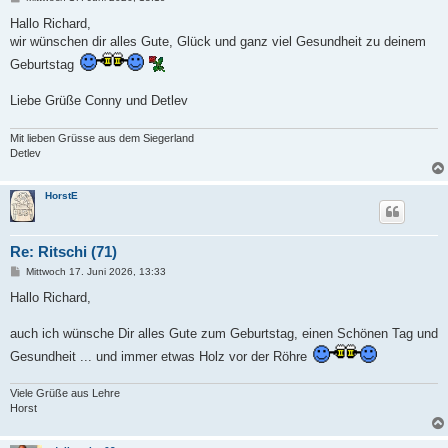
e
i
Hallo Richard,
t
wir wünschen dir alles Gute, Glück und ganz viel Gesundheit zu deinem
r
a
Geburtstag
g
Liebe Grüße Conny und Detlev
Mit lieben Grüsse aus dem Siegerland
Detlev
HorstE
Re: Ritschi (71)
B
Mittwoch 17. Juni 2026, 13:33
e
i
Hallo Richard,
t
r
a
auch ich wünsche Dir alles Gute zum Geburtstag, einen Schönen Tag und
g
Gesundheit ... und immer etwas Holz vor der Röhre
Viele Grüße aus Lehre
Horst