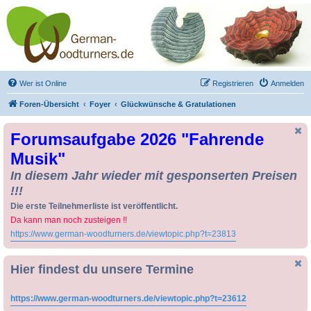
Drechseln und
Kunsthandwerk -
German-Woodturners
*Forum Sauerland*
Der Treffpunkt für Drechsler und Freunde des Kunsthandwerks
Wer ist Online
Registrieren
Anmelden
Foren-Übersicht
Foyer
Glückwünsche & Gratulationen
Forumsaufgabe 2026 "Fahrende
Musik"
In diesem Jahr wieder mit gesponserten Preisen
!!!
Die erste Teilnehmerliste ist veröffentlicht.
Da kann man noch zusteigen !!
https://www.german-woodturners.de/viewtopic.php?t=23813
Hier findest du unsere Termine
https://www.german-woodturners.de/viewtopic.php?t=23612