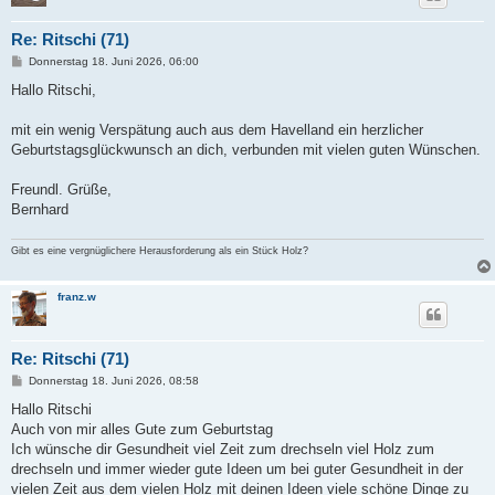
Re: Ritschi (71)
B
Donnerstag 18. Juni 2026, 06:00
e
i
Hallo Ritschi,
t
r
a
mit ein wenig Verspätung auch aus dem Havelland ein herzlicher
g
Geburtstagsglückwunsch an dich, verbunden mit vielen guten Wünschen.
Freundl. Grüße,
Bernhard
Gibt es eine vergnüglichere Herausforderung als ein Stück Holz?
franz.w
Re: Ritschi (71)
B
Donnerstag 18. Juni 2026, 08:58
e
i
Hallo Ritschi
t
Auch von mir alles Gute zum Geburtstag
r
a
Ich wünsche dir Gesundheit viel Zeit zum drechseln viel Holz zum
g
drechseln und immer wieder gute Ideen um bei guter Gesundheit in der
vielen Zeit aus dem vielen Holz mit deinen Ideen viele schöne Dinge zu