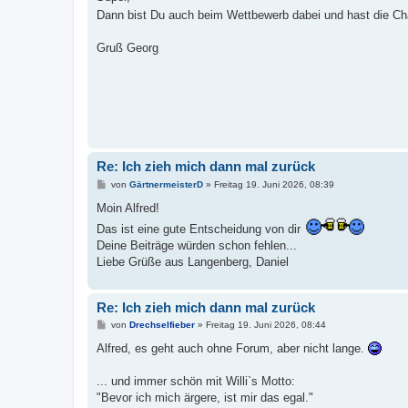
t
Dann bist Du auch beim Wettbewerb dabei und hast die C
r
a
g
Gruß Georg
Re: Ich zieh mich dann mal zurück
B
von
GärtnermeisterD
»
Freitag 19. Juni 2026, 08:39
e
i
Moin Alfred!
t
Das ist eine gute Entscheidung von dir
r
a
Deine Beiträge würden schon fehlen...
g
Liebe Grüße aus Langenberg, Daniel
Re: Ich zieh mich dann mal zurück
B
von
Drechselfieber
»
Freitag 19. Juni 2026, 08:44
e
i
Alfred, es geht auch ohne Forum, aber nicht lange.
t
r
a
... und immer schön mit Willi`s Motto:
g
"Bevor ich mich ärgere, ist mir das egal."