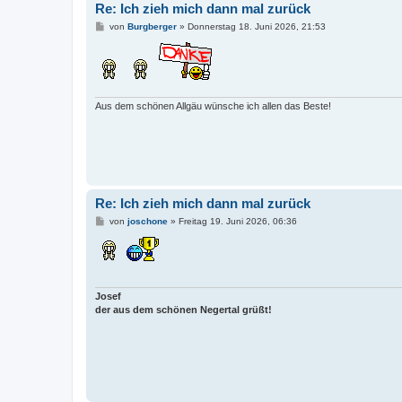
Re: Ich zieh mich dann mal zurück
B
von
Burgberger
»
Donnerstag 18. Juni 2026, 21:53
e
i
t
r
a
g
Aus dem schönen Allgäu wünsche ich allen das Beste!
Re: Ich zieh mich dann mal zurück
B
von
joschone
»
Freitag 19. Juni 2026, 06:36
e
i
t
r
a
g
Josef
der aus dem schönen Negertal grüßt!