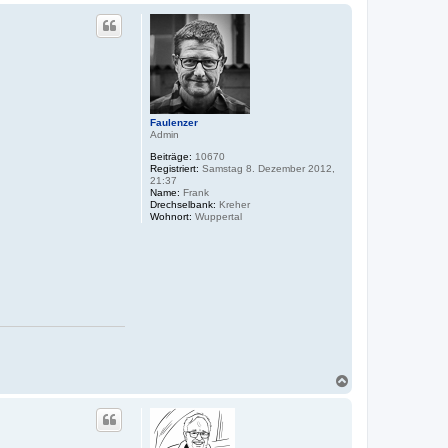
c
h
o
b
e
n
Faulenzer
Admin
Beiträge:
10670
Registriert:
Samstag 8. Dezember 2012,
21:37
Name:
Frank
Drechselbank:
Kreher
Wohnort:
Wuppertal
N
a
c
h
o