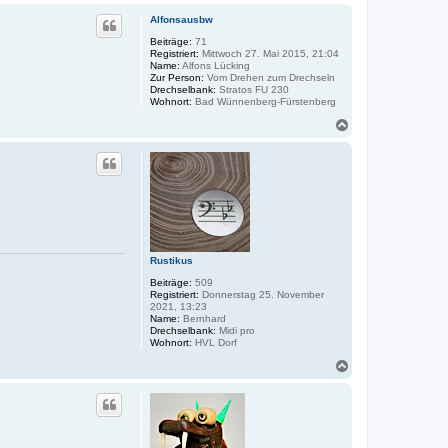
a
c
Alfonsausbw
h
o
Beiträge:
71
Registriert:
Mittwoch 27. Mai 2015, 21:04
b
Name:
Alfons Lücking
e
Zur Person:
Vom Drehen zum Drechseln
n
Drechselbank:
Stratos FU 230
Wohnort:
Bad Wünnenberg-Fürstenberg
N
a
c
h
o
b
e
n
Rustikus
Beiträge:
509
Registriert:
Donnerstag 25. November
2021, 13:23
Name:
Bernhard
Drechselbank:
Midi pro
Wohnort:
HVL Dorf
N
a
c
h
o
b