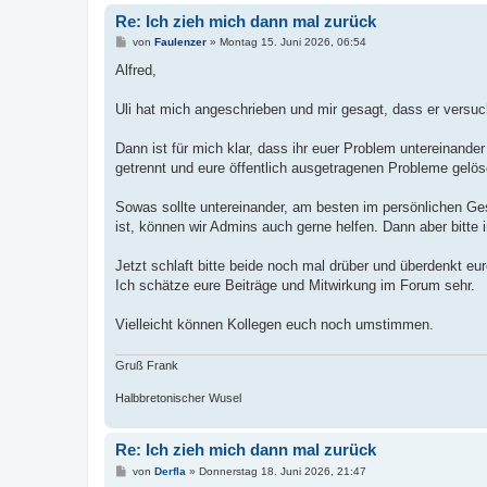
Re: Ich zieh mich dann mal zurück
B
von
Faulenzer
»
Montag 15. Juni 2026, 06:54
e
i
Alfred,
t
r
a
Uli hat mich angeschrieben und mir gesagt, dass er versuc
g
Dann ist für mich klar, dass ihr euer Problem untereinander 
getrennt und eure öffentlich ausgetragenen Probleme gelösc
Sowas sollte untereinander, am besten im persönlichen Ges
ist, können wir Admins auch gerne helfen. Dann aber bitte 
Jetzt schlaft bitte beide noch mal drüber und überdenkt e
Ich schätze eure Beiträge und Mitwirkung im Forum sehr.
Vielleicht können Kollegen euch noch umstimmen.
Gruß Frank
Halbbretonischer Wusel
Re: Ich zieh mich dann mal zurück
B
von
Derfla
»
Donnerstag 18. Juni 2026, 21:47
e