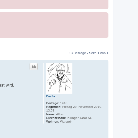
13 Beiträge • Seite
1
von
1
st wird,
Derfla
Beiträge:
1443
Registriert:
Freitag 29. November 2019,
13:53
Name:
Alfred
Drechselbank:
Killinger 1450 SE
Wohnort:
Warstein