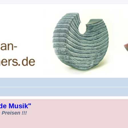
rman-Woodturners *Forum Sauerland*
de Musik"
Preisen !!!