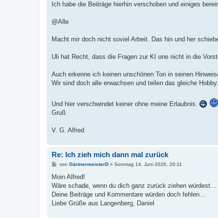
Ich habe die Beiträge hierhin verschoben und einiges berein
@Alle
Macht mir doch nicht soviel Arbeit. Das hin und her schieb
Uli hat Recht, dass die Fragen zur KI one nicht in die Vors
Auch erkenne ich keinen unschönen Ton in seinen Hinweisen
Wir sind doch alle erwachsen und teilen das gleiche Hobby
Und hier verschwindet keiner ohne meine Erlaubnis.
Gruß
V. G. Alfred
Re: Ich zieh mich dann mal zurück
B
von
GärtnermeisterD
»
Sonntag 14. Juni 2026, 20:11
e
i
Moin Alfred!
t
Wäre schade, wenn du dich ganz zurück ziehen würdest...
r
a
Deine Beiträge und Kommentare würden doch fehlen...
g
Liebe Grüße aus Langenberg, Daniel