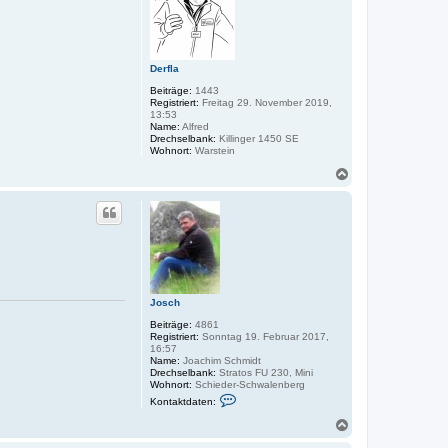
b
e
n
Derfla
Beiträge:
1443
Registriert:
Freitag 29. November 2019,
13:53
Name:
Alfred
Drechselbank:
Killinger 1450 SE
Wohnort:
Warstein
N
a
c
h
o
b
e
n
Josch
Beiträge:
4861
Registriert:
Sonntag 19. Februar 2017,
16:57
Name:
Joachim Schmidt
Drechselbank:
Stratos FU 230, Mini
Wohnort:
Schieder-Schwalenberg
K
Kontaktdaten:
o
n
N
t
a
a