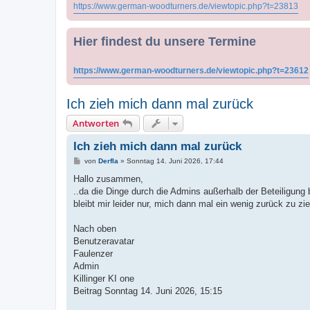
https://www.german-woodturners.de/viewtopic.php?t=23813
Hier findest du unsere Termine
https://www.german-woodturners.de/viewtopic.php?t=23612
Ich zieh mich dann mal zurück
Antworten
Ich zieh mich dann mal zurück
B
von
Derfla
»
Sonntag 14. Juni 2026, 17:44
e
i
Hallo zusammen,
t
..da die Dinge durch die Admins außerhalb der Beteiligung
r
a
bleibt mir leider nur, mich dann mal ein wenig zurück zu 
g
Nach oben
Benutzeravatar
Faulenzer
Admin
Killinger KI one
Beitrag Sonntag 14. Juni 2026, 15:15