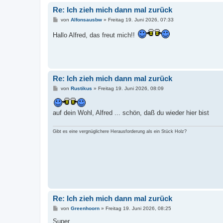
Re: Ich zieh mich dann mal zurück
B
von
Alfonsausbw
»
Freitag 19. Juni 2026, 07:33
e
i
Hallo Alfred, das freut mich!!
t
r
a
g
Re: Ich zieh mich dann mal zurück
B
von
Rustikus
»
Freitag 19. Juni 2026, 08:09
e
i
t
auf dein Wohl, Alfred ... schön, daß du wieder hier bist
r
a
g
Gibt es eine vergnüglichere Herausforderung als ein Stück Holz?
Re: Ich zieh mich dann mal zurück
B
von
Greenhoorn
»
Freitag 19. Juni 2026, 08:25
e
i
Super,