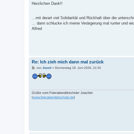
i
Herzlichen Dank!!
t
r
a
g
…mit derart viel Solidarität und Rückhalt über die untersc
… dann schlucke ich meine Verärgerung mal runter und wi
Alfred
Re: Ich zieh mich dann mal zurück
B
von
Josch
»
Donnerstag 18. Juni 2026, 21:52
e
i
t
r
a
g
Grüße vom Feierabenddrechsler Joachim
(
www.feierabenddrechsler.de
)