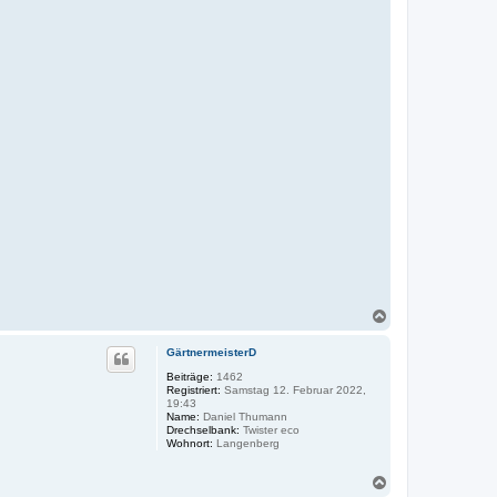
N
a
c
GärtnermeisterD
h
o
Beiträge:
1462
Registriert:
Samstag 12. Februar 2022,
b
19:43
e
Name:
Daniel Thumann
n
Drechselbank:
Twister eco
Wohnort:
Langenberg
N
a