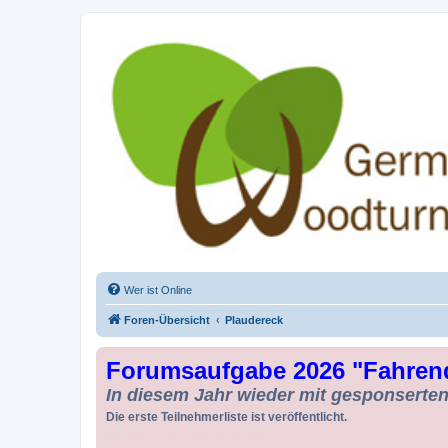
Drechseln und Kunsthandwerk - Ge
Der Treffpunkt für Drechsler und Freunde des Kunsthandwerks
Wer ist Online
Foren-Übersicht
Plaudereck
Forumsaufgabe 2026 "Fahren
In diesem Jahr wieder mit gesponserten 
Die erste Teilnehmerliste ist veröffentlicht.
Da kann man noch zusteigen !!