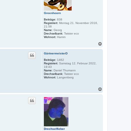
e
n
Greenhoorn
Beiträge:
838
Registriert:
Montag 21. November 2016,
21:58
Name:
Georg
Drechselbank:
Twister eco
Wohnort:
Hamm
N
a
c
GärtnermeisterD
h
o
Beiträge:
1462
Registriert:
Samstag 12. Februar 2022,
b
19:43
e
Name:
Daniel Thumann
n
Drechselbank:
Twister eco
Wohnort:
Langenberg
N
a
c
h
o
b
e
n
Drechselfieber