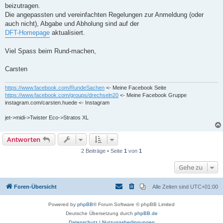
beizutragen.
Die angepassten und vereinfachten Regelungen zur Anmeldung (oder
auch nicht), Abgabe und Abholung sind auf der
DFT-Homepage
aktualisiert.
Viel Spass beim Rund-machen,
Carsten
https://www.facebook.com/RundeSachen
<- Meine Facebook Seite
https://www.facebook.com/groups/drechseln20
<- Meine Facebook Gruppe
instagram.com/carsten.huede <- Instagram
jet->midi->Twister Eco->Stratos XL
Antworten
2 Beiträge • Seite
1
von
1
Gehe zu
Foren-Übersicht
Alle Zeiten sind
UTC+01:00
Powered by
phpBB
® Forum Software © phpBB Limited
Deutsche Übersetzung durch
phpBB.de
Datenschutz
|
Nutzungsbedingungen