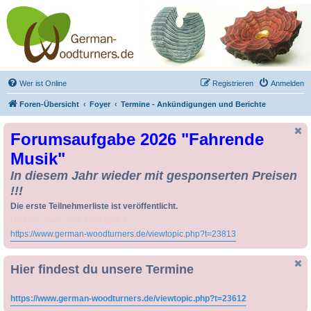
Drechseln und
Kunsthandwerk -
German-Woodturners
*Forum Sauerland*
Der Treffpunkt für Drechsler und Freunde des Kunsthandwerks
Wer ist Online
Registrieren
Anmelden
Foren-Übersicht
Foyer
Termine - Ankündigungen und Berichte
Forumsaufgabe 2026 "Fahrende
Musik"
In diesem Jahr wieder mit gesponserten Preisen
!!!
Die erste Teilnehmerliste ist veröffentlicht.
Da kann man noch zusteigen !!
https://www.german-woodturners.de/viewtopic.php?t=23813
Hier findest du unsere Termine
https://www.german-woodturners.de/viewtopic.php?t=23612