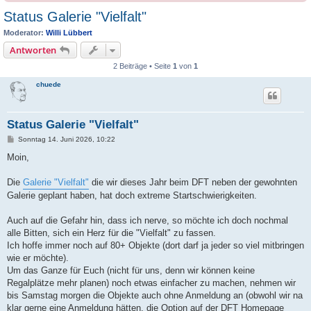
Status Galerie "Vielfalt"
Moderator:
Willi Lübbert
Antworten
2 Beiträge • Seite
1
von
1
chuede
Status Galerie "Vielfalt"
B
Sonntag 14. Juni 2026, 10:22
e
i
Moin,
t
r
a
Die
Galerie "Vielfalt"
die wir dieses Jahr beim DFT neben der gewohnten
g
Galerie geplant haben, hat doch extreme Startschwierigkeiten.
Auch auf die Gefahr hin, dass ich nerve, so möchte ich doch nochmal
alle Bitten, sich ein Herz für die "Vielfalt" zu fassen.
Ich hoffe immer noch auf 80+ Objekte (dort darf ja jeder so viel mitbringen
wie er möchte).
Um das Ganze für Euch (nicht für uns, denn wir können keine
Regalplätze mehr planen) noch etwas einfacher zu machen, nehmen wir
bis Samstag morgen die Objekte auch ohne Anmeldung an (obwohl wir na
klar gerne eine Anmeldung hätten, die Option auf der DFT Homepage