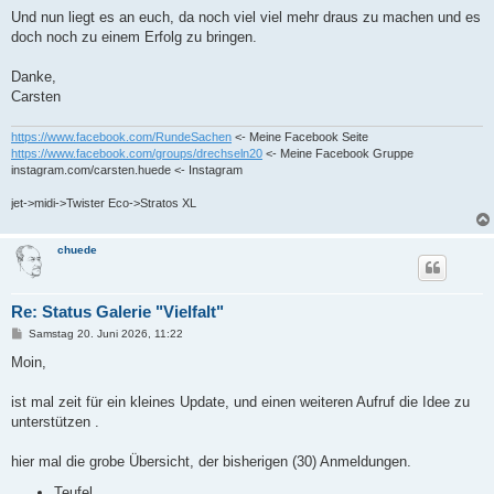
Und nun liegt es an euch, da noch viel viel mehr draus zu machen und es
doch noch zu einem Erfolg zu bringen.
Danke,
Carsten
https://www.facebook.com/RundeSachen
<- Meine Facebook Seite
https://www.facebook.com/groups/drechseln20
<- Meine Facebook Gruppe
instagram.com/carsten.huede <- Instagram
jet->midi->Twister Eco->Stratos XL
chuede
Re: Status Galerie "Vielfalt"
B
Samstag 20. Juni 2026, 11:22
e
i
Moin,
t
r
a
ist mal zeit für ein kleines Update, und einen weiteren Aufruf die Idee zu
g
unterstützen .
hier mal die grobe Übersicht, der bisherigen (30) Anmeldungen.
Teufel