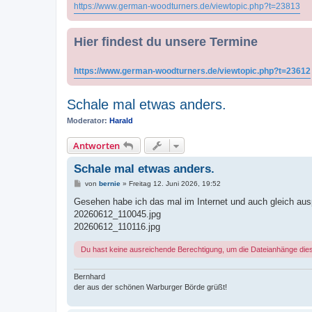
https://www.german-woodturners.de/viewtopic.php?t=23813
Hier findest du unsere Termine
https://www.german-woodturners.de/viewtopic.php?t=23612
Schale mal etwas anders.
Moderator:
Harald
Antworten
Schale mal etwas anders.
B
von
bernie
»
Freitag 12. Juni 2026, 19:52
e
i
Gesehen habe ich das mal im Internet und auch gleich ausp
t
20260612_110045.jpg
r
a
20260612_110116.jpg
g
Du hast keine ausreichende Berechtigung, um die Dateianhänge die
Bernhard
der aus der schönen Warburger Börde grüßt!