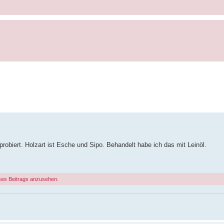
robiert. Holzart ist Esche und Sipo. Behandelt habe ich das mit Leinöl.
ses Beitrags anzusehen.