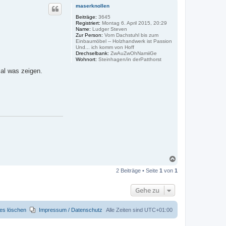
c
maserknollen
h
o
Beiträge:
3645
Registriert:
Montag 6. April 2015, 20:29
b
Name:
Ludger Steven
e
Zur Person:
Vom Dachstuhl bis zum
n
Einbaumöbel -- Holzhandwerk ist Passion
Und... ich komm von Hoff
Drechselbank:
ZwAuZwOhNamiiGe
Wohnort:
Steinhagen/in derPatthorst
al was zeigen.
N
a
2 Beiträge • Seite
1
von
1
c
h
o
Gehe zu
b
e
n
ies löschen
Impressum / Datenschutz
Alle Zeiten sind
UTC+01:00