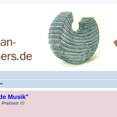
rman-Woodturners *Forum Sauerland*
ler
de Musik"
Preisen !!!