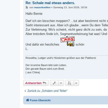
Re: Schale mal etwas anders.
B
von
maserknollen
»
Samstag 13. Juni 2026, 18:54
e
i
Hallo Bernie
t
r
Darf ich ein bisschen moppern? ...tut aber bestimmt nicht
a
g
Sieht interessant aus. Aber ich glaube , wenn Du dem Tell
Zur Verleimung: Wo's scheint, nicht ganz dicht zu sein, da 
Aber trotzdem finde ich, Segmentverleimung hat was! Und
Und dafür ein herzliches
schön
L.
Roswitha, Ludger und's Hündchen grüßen aus der Patthorst
Der krumme Baum lebt sein Leben.
Der gerade Baum wird zum Brett.
( aus China)
Antworten
Zurück zu „Schalen und Teller“
Foren-Übersicht