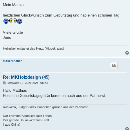
e
i
Moin Mathias,
t
r
a
herzlichen Glückwunsch zum Geburtstag und hab einen schönen Tag
g
Viele Grüße
Jens
Heiterkeit entlastet das Herz. (Hippokrates)
maserknollen
Re: MKHolzdesign (45)
B
Mittwoch 10. Juni 2026, 06:53
e
i
Hallo Matthias
t
Herzliche Geburtstagsgrüße kommen auch aus der Patthorst.
r
a
g
Roswitha, Ludger und's Hündchen grüßen aus der Patthorst
Der krumme Baum lebt sein Leben.
Der gerade Baum wird zum Brett.
( aus China)