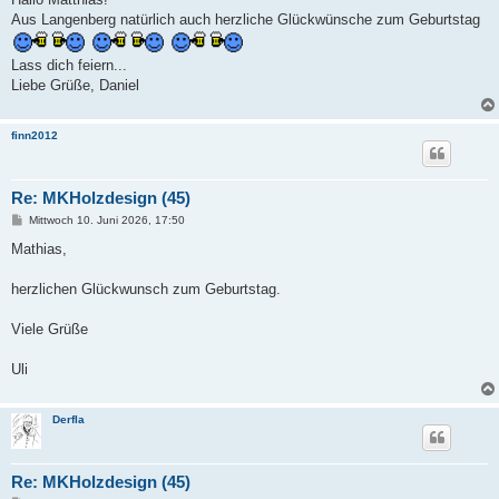
t
Aus Langenberg natürlich auch herzliche Glückwünsche zum Geburtstag
r
a
g
Lass dich feiern...
Liebe Grüße, Daniel
finn2012
Re: MKHolzdesign (45)
B
Mittwoch 10. Juni 2026, 17:50
e
i
Mathias,
t
r
a
herzlichen Glückwunsch zum Geburtstag.
g
Viele Grüße
Uli
Derfla
Re: MKHolzdesign (45)