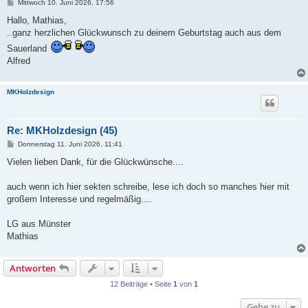
B
Mittwoch 10. Juni 2026, 17:56
e
i
Hallo, Mathias,
t
..ganz herzlichen Glückwunsch zu deinem Geburtstag auch aus dem
r
a
Sauerland
g
Alfred
MKHolzdesign
Re: MKHolzdesign (45)
B
Donnerstag 11. Juni 2026, 11:41
e
i
Vielen lieben Dank, für die Glückwünsche....
t
r
a
auch wenn ich hier sekten schreibe, lese ich doch so manches hier mit
g
großem Interesse und regelmäßig....
LG aus Münster
Mathias
Antworten
12 Beiträge • Seite
1
von
1
Gehe zu