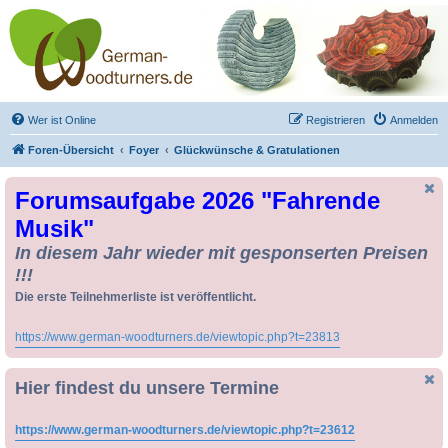
Drechseln und
Kunsthandwerk -
German-Woodturners
*Forum Sauerland*
Der Treffpunkt für Drechsler und Freunde des Kunsthandwerks
Wer ist Online
Registrieren
Anmelden
Foren-Übersicht
Foyer
Glückwünsche & Gratulationen
Forumsaufgabe 2026 "Fahrende
Musik"
In diesem Jahr wieder mit gesponserten Preisen
!!!
Die erste Teilnehmerliste ist veröffentlicht.
Da kann man noch zusteigen !!
https://www.german-woodturners.de/viewtopic.php?t=23813
Hier findest du unsere Termine
https://www.german-woodturners.de/viewtopic.php?t=23612