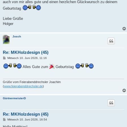
a
auch von mir alles gute und einen herzlichen Glückwunsch zu deinem
g
Geburtstag
Liebe Grüße
Holger
Josch
Re: MKHolzdesign (45)
B
Mittwoch 10. Juni 2026, 11:16
e
i
Alles Gute zum
Geburtstag
t
r
a
g
Grüße vom Feierabenddrechsler Joachim
(
www.feierabenddrechsler.de
)
GärtnermeisterD
Re: MKHolzdesign (45)
B
Mittwoch 10. Juni 2026, 16:54
e
i
Hallo Matthias!