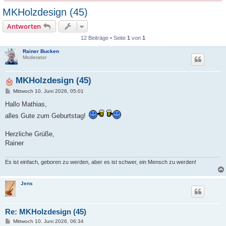
MKHolzdesign (45)
Antworten
12 Beiträge • Seite
1
von
1
Rainer Bucken
Moderator
MKHolzdesign (45)
B
Mittwoch 10. Juni 2026, 05:01
e
i
Hallo Mathias,
t
alles Gute zum Geburtstag!
r
a
g
Herzliche Grüße,
Rainer
Es ist einfach, geboren zu werden, aber es ist schwer, ein Mensch zu werden!
Jens
Re: MKHolzdesign (45)
B
Mittwoch 10. Juni 2026, 06:34