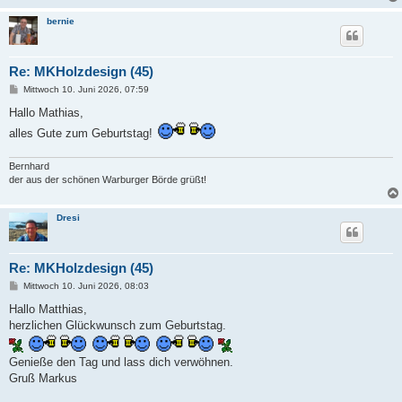
bernie
Re: MKHolzdesign (45)
B
Mittwoch 10. Juni 2026, 07:59
e
i
Hallo Mathias,
t
alles Gute zum Geburtstag!
r
a
g
Bernhard
der aus der schönen Warburger Börde grüßt!
Dresi
Re: MKHolzdesign (45)
B
Mittwoch 10. Juni 2026, 08:03
e
i
Hallo Matthias,
t
herzlichen Glückwunsch zum Geburtstag.
r
a
g
Genieße den Tag und lass dich verwöhnen.
Gruß Markus