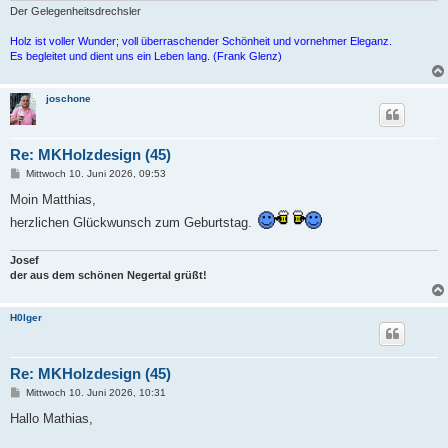
Der Gelegenheitsdrechsler
Holz ist voller Wunder; voll überraschender Schönheit und vornehmer Eleganz.
Es begleitet und dient uns ein Leben lang. (Frank Glenz)
joschone
Re: MKHolzdesign (45)
B
Mittwoch 10. Juni 2026, 09:53
e
i
Moin Matthias,
t
herzlichen Glückwunsch zum Geburtstag.
r
a
g
Josef
der aus dem schönen Negertal grüßt!
H0lger
Re: MKHolzdesign (45)
B
Mittwoch 10. Juni 2026, 10:31
e
i
Hallo Mathias,
t
r