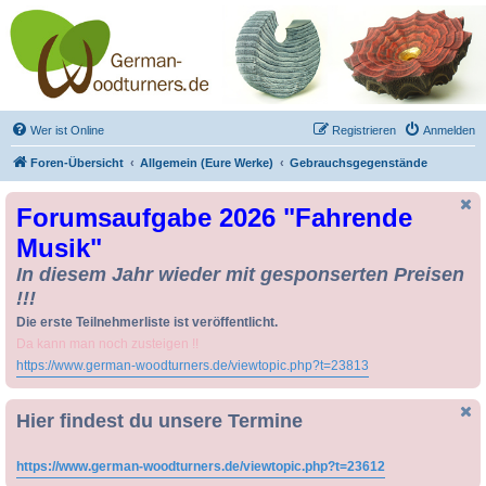
Drechseln und
Kunsthandwerk -
German-Woodturners
*Forum Sauerland*
Der Treffpunkt für Drechsler und Freunde des Kunsthandwerks
Wer ist Online
Registrieren
Anmelden
Foren-Übersicht
Allgemein (Eure Werke)
Gebrauchsgegenstände
Forumsaufgabe 2026 "Fahrende
Musik"
In diesem Jahr wieder mit gesponserten Preisen
!!!
Die erste Teilnehmerliste ist veröffentlicht.
Da kann man noch zusteigen !!
https://www.german-woodturners.de/viewtopic.php?t=23813
Hier findest du unsere Termine
https://www.german-woodturners.de/viewtopic.php?t=23612