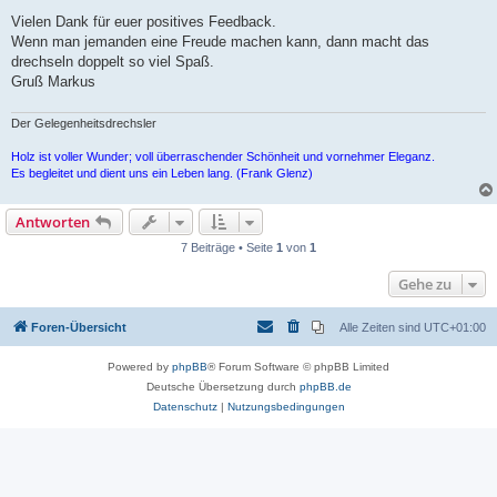
e
i
Vielen Dank für euer positives Feedback.
t
Wenn man jemanden eine Freude machen kann, dann macht das
r
a
drechseln doppelt so viel Spaß.
g
Gruß Markus
Der Gelegenheitsdrechsler
Holz ist voller Wunder; voll überraschender Schönheit und vornehmer Eleganz.
Es begleitet und dient uns ein Leben lang. (Frank Glenz)
Antworten
7 Beiträge • Seite
1
von
1
Gehe zu
Foren-Übersicht
Alle Zeiten sind
UTC+01:00
Powered by
phpBB
® Forum Software © phpBB Limited
Deutsche Übersetzung durch
phpBB.de
Datenschutz
|
Nutzungsbedingungen