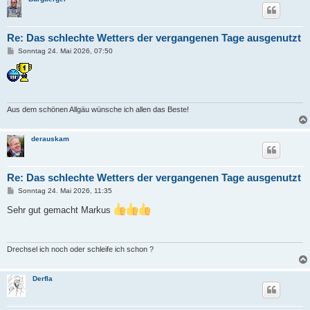
Re: Das schlechte Wetters der vergangenen Tage ausgenutzt
B
Sonntag 24. Mai 2026, 07:50
e
i
t
r
a
g
Aus dem schönen Allgäu wünsche ich allen das Beste!
derauskam
Re: Das schlechte Wetters der vergangenen Tage ausgenutzt
B
Sonntag 24. Mai 2026, 11:35
e
i
Sehr gut gemacht Markus
t
r
a
g
Drechsel ich noch oder schleife ich schon ?
Derfla