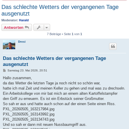
Das schlechte Wetters der vergangenen Tage
ausgenutzt
Moderator:
Harald
Antworten
7 Beiträge • Seite
1
von
1
Dresi
Das schlechte Wetters der vergangenen Tage
ausgenutzt
B
Samstag 23. Mai 2026, 20:51
e
i
Hallo zusammen,
t
da das Wetter die letzten Tage ja noch nicht so schön war,
r
a
hatte ich mal Zeit und meinen Keller zu gehen und mal was zu drechseln.
g
Ein Arbeitskollege von mir bat mich an einem alten Kartoffelstampfer
den Griff zu erneuern. Es ist ein Erbstück seiner Großmutter.
So sah er aus und hatte auch schon auf der einen Seite einen Riss.
PXL_20260505_163217984.jpg
PXL_20260505_163143992.jpg
PXL_20260505_163134743.jpg
Und so sah er dann mit neuen Nussbaumgriff aus.