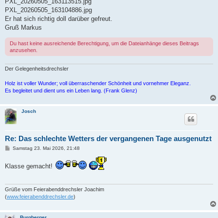
PXL_20260505_163113515.jpg
PXL_20260505_163104886.jpg
Er hat sich richtig doll darüber gefreut.
Gruß Markus
Du hast keine ausreichende Berechtigung, um die Dateianhänge dieses Beitrags
anzusehen.
Der Gelegenheitsdrechsler
Holz ist voller Wunder; voll überraschender Schönheit und vornehmer Eleganz.
Es begleitet und dient uns ein Leben lang. (Frank Glenz)
Josch
Re: Das schlechte Wetters der vergangenen Tage ausgenutzt
B
Samstag 23. Mai 2026, 21:48
e
i
Klasse gemacht!
t
r
a
g
Grüße vom Feierabenddrechsler Joachim
(
www.feierabenddrechsler.de
)
Burgberger