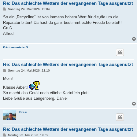
Re: Das schlechte Wetters der vergangenen Tage ausgenutzt
B
Sonntag 24. Mai 2026, 12:04
e
i
So ein „Recycling“ ist von immens hohem Wert für die,die um die
t
Reparatur bitten! Da hast du ganz bestimmt echte Freude bereitet!!
r
a
Gruß
g
Alfred
GärtnermeisterD
Re: Das schlechte Wetters der vergangenen Tage ausgenutzt
B
Sonntag 24. Mai 2026, 22:10
e
i
Moin!
t
r
Klasse Arbeit!
a
So macht das Gerät noch etliche Kartoffeln platt...
g
Liebe Grüße aus Langenberg, Daniel
Dresi
Re: Das schlechte Wetters der vergangenen Tage ausgenutzt
B
Montag 25. Mai 2026, 19:59