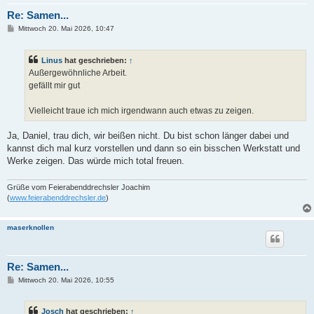
Re: Samen...
B
Mittwoch 20. Mai 2026, 10:47
e
i
t
Linus
hat geschrieben:
↑
r
a
Außergewöhnliche Arbeit.
g
gefällt mir gut
Vielleicht traue ich mich irgendwann auch etwas zu zeigen.
Ja, Daniel, trau dich, wir beißen nicht. Du bist schon länger dabei und
kannst dich mal kurz vorstellen und dann so ein bisschen Werkstatt und
Werke zeigen. Das würde mich total freuen.
Grüße vom Feierabenddrechsler Joachim
(
www.feierabenddrechsler.de
)
maserknollen
Re: Samen...
B
Mittwoch 20. Mai 2026, 10:55
e
i
t
Josch
hat geschrieben:
↑
r