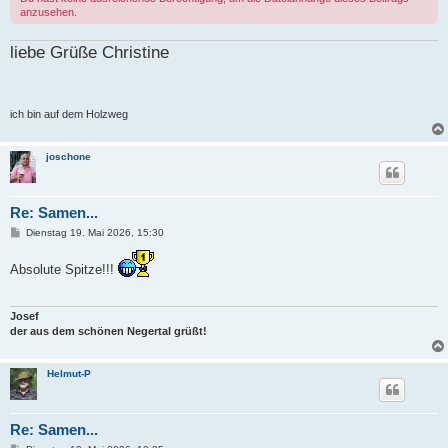
anzusehen.
liebe Grüße Christine
ich bin auf dem Holzweg
joschone
Re: Samen...
B
Dienstag 19. Mai 2026, 15:30
e
i
Absolute Spitze!!!
t
r
a
g
Josef
der aus dem schönen Negertal grüßt!
Helmut-P
Re: Samen...