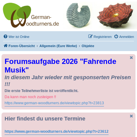
Drechseln und
Kunsthandwerk -
German-Woodturners
*Forum Sauerland*
Der Treffpunkt für Drechsler und Freunde des Kunsthandwerks
Wer ist Online
Registrieren
Anmelden
Foren-Übersicht
Allgemein (Eure Werke)
Objekte
Forumsaufgabe 2026 "Fahrende
Musik"
In diesem Jahr wieder mit gesponserten Preisen
!!!
Die erste Teilnehmerliste ist veröffentlicht.
Da kann man noch zusteigen !!
https://www.german-woodturners.de/viewtopic.php?t=23813
Hier findest du unsere Termine
https://www.german-woodturners.de/viewtopic.php?t=23612