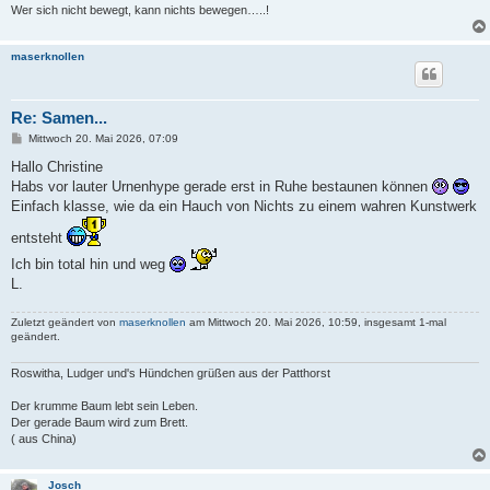
Wer sich nicht bewegt, kann nichts bewegen…..!
maserknollen
Re: Samen...
B
Mittwoch 20. Mai 2026, 07:09
e
i
Hallo Christine
t
Habs vor lauter Urnenhype gerade erst in Ruhe bestaunen können
r
a
Einfach klasse, wie da ein Hauch von Nichts zu einem wahren Kunstwerk
g
entsteht
Ich bin total hin und weg
L.
Zuletzt geändert von
maserknollen
am Mittwoch 20. Mai 2026, 10:59, insgesamt 1-mal
geändert.
Roswitha, Ludger und's Hündchen grüßen aus der Patthorst
Der krumme Baum lebt sein Leben.
Der gerade Baum wird zum Brett.
( aus China)
Josch