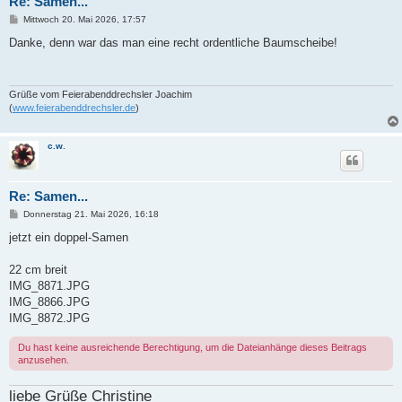
Re: Samen...
B
Mittwoch 20. Mai 2026, 17:57
e
i
Danke, denn war das man eine recht ordentliche Baumscheibe!
t
r
a
g
Grüße vom Feierabenddrechsler Joachim
(
www.feierabenddrechsler.de
)
c.w.
Re: Samen...
B
Donnerstag 21. Mai 2026, 16:18
e
i
jetzt ein doppel-Samen
t
r
a
22 cm breit
g
IMG_8871.JPG
IMG_8866.JPG
IMG_8872.JPG
Du hast keine ausreichende Berechtigung, um die Dateianhänge dieses Beitrags
anzusehen.
liebe Grüße Christine