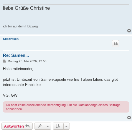
liebe Grüße Christine
ich bin auf dem Holzweg
Silberfisch
Re: Samen...
B
Montag 25. Mai 2026, 12:53
e
i
Hallo miteinander,
t
r
a
jetzt ist Erntezeit von Samenkapseln wie Iris Tulpen Lilien, das gibt
g
interessante Einblicke.
VG, GW
Du hast keine ausreichende Berechtigung, um die Dateianhänge dieses Beitrags
anzusehen.
Antworten