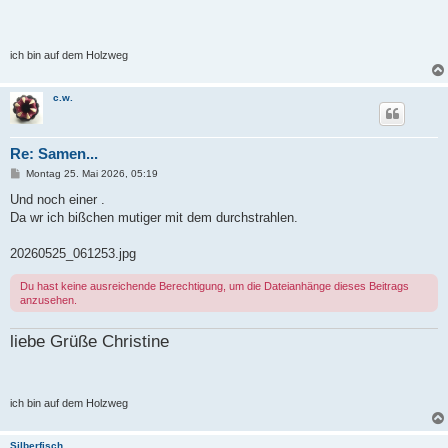
ich bin auf dem Holzweg
c.w.
Re: Samen...
B
Montag 25. Mai 2026, 05:19
e
i
Und noch einer .
t
Da wr ich bißchen mutiger mit dem durchstrahlen.
r
a
g
20260525_061253.jpg
Du hast keine ausreichende Berechtigung, um die Dateianhänge dieses Beitrags
anzusehen.
liebe Grüße Christine
ich bin auf dem Holzweg
Silberfisch