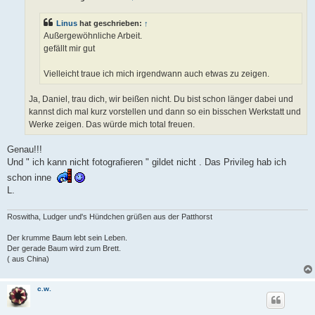
a
g
Linus
hat geschrieben:
↑
Außergewöhnliche Arbeit.
gefällt mir gut
Vielleicht traue ich mich irgendwann auch etwas zu zeigen.
Ja, Daniel, trau dich, wir beißen nicht. Du bist schon länger dabei und
kannst dich mal kurz vorstellen und dann so ein bisschen Werkstatt und
Werke zeigen. Das würde mich total freuen.
Genau!!!
Und " ich kann nicht fotografieren " gildet nicht . Das Privileg hab ich
schon inne
L.
Roswitha, Ludger und's Hündchen grüßen aus der Patthorst
Der krumme Baum lebt sein Leben.
Der gerade Baum wird zum Brett.
( aus China)
c.w.