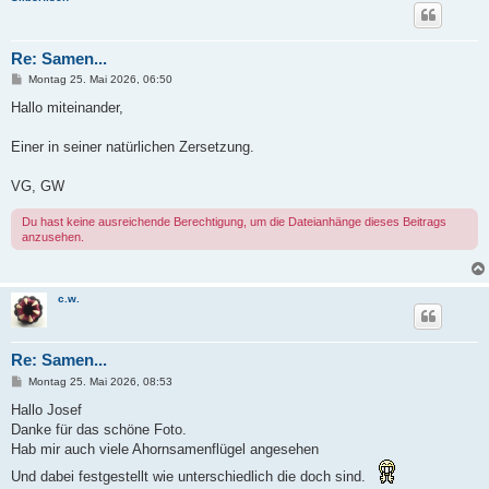
Re: Samen...
B
Montag 25. Mai 2026, 06:50
e
i
Hallo miteinander,
t
r
a
Einer in seiner natürlichen Zersetzung.
g
VG, GW
Du hast keine ausreichende Berechtigung, um die Dateianhänge dieses Beitrags
anzusehen.
c.w.
Re: Samen...
B
Montag 25. Mai 2026, 08:53
e
i
Hallo Josef
t
Danke für das schöne Foto.
r
a
Hab mir auch viele Ahornsamenflügel angesehen
g
Und dabei festgestellt wie unterschiedlich die doch sind.