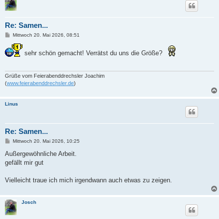
Re: Samen...
B
Mittwoch 20. Mai 2026, 08:51
e
i
t
sehr schön gemacht! Verrätst du uns die Größe?
r
a
g
Grüße vom Feierabenddrechsler Joachim
(
www.feierabenddrechsler.de
)
Linus
Re: Samen...
B
Mittwoch 20. Mai 2026, 10:25
e
i
Außergewöhnliche Arbeit.
t
gefällt mir gut
r
a
g
Vielleicht traue ich mich irgendwann auch etwas zu zeigen.
Josch