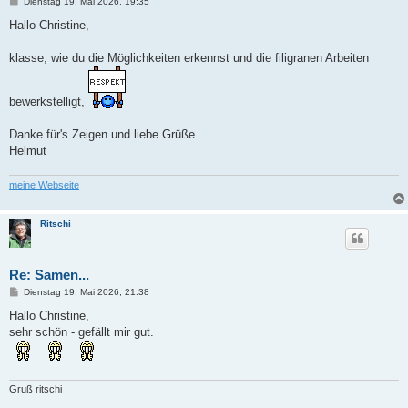
B
Dienstag 19. Mai 2026, 19:35
e
i
Hallo Christine,
t
r
a
klasse, wie du die Möglichkeiten erkennst und die filigranen Arbeiten
g
bewerkstelligt,
Danke für's Zeigen und liebe Grüße
Helmut
meine Webseite
Ritschi
Re: Samen...
B
Dienstag 19. Mai 2026, 21:38
e
i
Hallo Christine,
t
sehr schön - gefällt mir gut.
r
a
g
Gruß ritschi