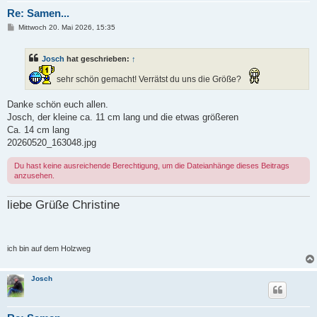
Re: Samen...
B
Mittwoch 20. Mai 2026, 15:35
e
i
t
Josch
hat geschrieben:
↑
r
a
g
sehr schön gemacht! Verrätst du uns die Größe?
Danke schön euch allen.
Josch, der kleine ca. 11 cm lang und die etwas größeren
Ca. 14 cm lang
20260520_163048.jpg
Du hast keine ausreichende Berechtigung, um die Dateianhänge dieses Beitrags
anzusehen.
liebe Grüße Christine
ich bin auf dem Holzweg
Josch