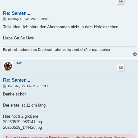
Re: Samen...
B
Montag 18. Mai 2026, 19:08
e
i
Tolle Idee! Ich hätte den Ahornsamen nicht in dem Holz gesehen.
t
r
a
Liebe Grüße Uwe
g
Es gibt ein Leben ohne Drechseln, aber es ist sinnlos! (Frei nach Loriot)
c.w.
Re: Samen...
B
Dienstag 19. Mai 2026, 13:45
e
i
Danke schön
t
r
a
Der erste ist 11 cm lang
g
Hier noch 2 größere
20260519_083141.jpg
20260519_144428.jpg
Du hast keine ausreichende Berechtigung, um die Dateianhänge dieses Beitrags