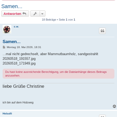
Samen...
Antworten
18 Beiträge • Seite
1
von
1
c.w.
Samen...
B
Montag 18. Mai 2026, 18:31
e
i
...mal nicht gedrechselt, aber Mammutbaumholz, sandgestrahlt
t
20260518_191557.jpg
r
a
20260518_171949.jpg
g
Du hast keine ausreichende Berechtigung, um die Dateianhänge dieses Beitrags
anzusehen.
liebe Grüße Christine
ich bin auf dem Holzweg
Holzulli