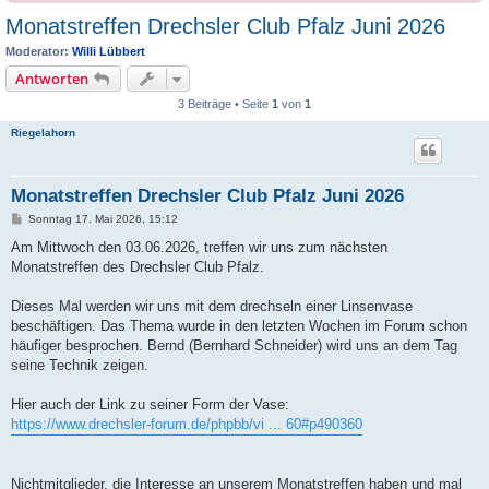
Monatstreffen Drechsler Club Pfalz Juni 2026
Moderator:
Willi Lübbert
Antworten
3 Beiträge • Seite
1
von
1
Riegelahorn
Monatstreffen Drechsler Club Pfalz Juni 2026
B
Sonntag 17. Mai 2026, 15:12
e
i
Am Mittwoch den 03.06.2026, treffen wir uns zum nächsten
t
Monatstreffen des Drechsler Club Pfalz.
r
a
g
Dieses Mal werden wir uns mit dem drechseln einer Linsenvase
beschäftigen. Das Thema wurde in den letzten Wochen im Forum schon
häufiger besprochen. Bernd (Bernhard Schneider) wird uns an dem Tag
seine Technik zeigen.
Hier auch der Link zu seiner Form der Vase:
https://www.drechsler-forum.de/phpbb/vi ... 60#p490360
Nichtmitglieder, die Interesse an unserem Monatstreffen haben und mal