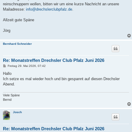
reinschnuppern wollen, bitten wir um eine kurze Nachricht an unsere
Mailadresse:
info@drechslerclubpfalz.de
.
Allzeit gute Späne
Jörg
Bernhard Schneider
Re: Monatstreffen Drechsler Club Pfalz Juni 2026
B
Freitag 29. Mai 2026, 07:42
e
i
Hallo
t
Ich setze es mal wieder hoch und bin gespannt auf diesen Drechsler
r
a
Abend.
g
Viele Späne
Bernd
Josch
Re: Monatstreffen Drechsler Club Pfalz Juni 2026