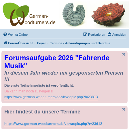
Drechseln und
Kunsthandwerk -
German-Woodturners
*Forum Sauerland*
Der Treffpunkt für Drechsler und Freunde des Kunsthandwerks
Wer ist Online
Registrieren
Anmelden
Foren-Übersicht
Foyer
Termine - Ankündigungen und Berichte
Forumsaufgabe 2026 "Fahrende
Musik"
In diesem Jahr wieder mit gesponserten Preisen
!!!
Die erste Teilnehmerliste ist veröffentlicht.
Da kann man noch zusteigen !!
https://www.german-woodturners.de/viewtopic.php?t=23813
Hier findest du unsere Termine
https://www.german-woodturners.de/viewtopic.php?t=23612