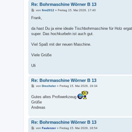
Re: Bohrmaschine Wörner B 13
B
von
finn2012
»
Freitag 15. Mai 2026, 17:40
e
i
Frank,
t
r
a
da hast Du ja eine ideale Tischbohrmaschine für Holz erg
g
super. Das hochkurbeln ist auch gut.
Viel Spaß mit der neuen Maschine.
Viele Grüße
Uli
Re: Bohrmaschine Wörner B 13
B
von
Drechsler
»
Freitag 15. Mai 2026, 18:34
e
i
Gutes altes Profiwerkzeug
t
r
Grüße
a
Andreas
g
Re: Bohrmaschine Wörner B 13
B
von
Faulenzer
»
Freitag 15. Mai 2026, 18:54
e