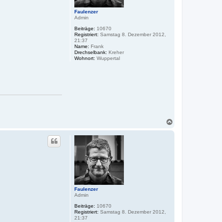
Faulenzer
Admin
Beiträge:
10670
Registriert:
Samstag 8. Dezember 2012,
21:37
Name:
Frank
Drechselbank:
Kreher
Wohnort:
Wuppertal
N
a
c
h
o
b
e
n
Faulenzer
Admin
Beiträge:
10670
Registriert:
Samstag 8. Dezember 2012,
21:37