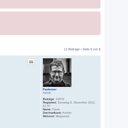
12 Beiträge • Seite
1
von
1
Faulenzer
Admin
Beiträge:
10670
Registriert:
Samstag 8. Dezember 2012,
21:37
Name:
Frank
Drechselbank:
Kreher
Wohnort:
Wuppertal