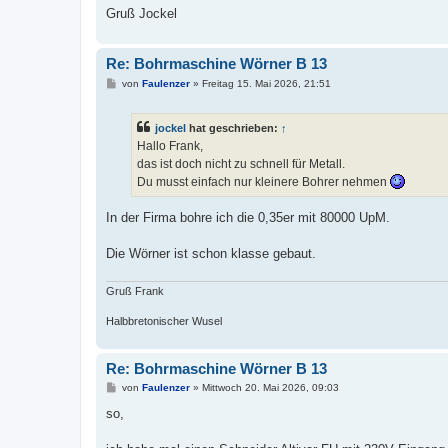
Gruß Jockel
Re: Bohrmaschine Wörner B 13
B
von
Faulenzer
»
Freitag 15. Mai 2026, 21:51
e
i
t
jockel
hat geschrieben:
↑
r
a
Hallo Frank,
g
das ist doch nicht zu schnell für Metall.
Du musst einfach nur kleinere Bohrer nehmen
In der Firma bohre ich die 0,35er mit 80000 UpM.
Die Wörner ist schon klasse gebaut.
Gruß Frank
Halbbretonischer Wusel
Re: Bohrmaschine Wörner B 13
B
von
Faulenzer
»
Mittwoch 20. Mai 2026, 09:03
e
i
so,
t
r
a