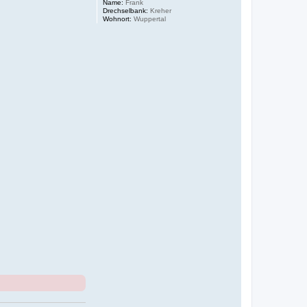
Name:
Frank
Drechselbank:
Kreher
Wohnort:
Wuppertal