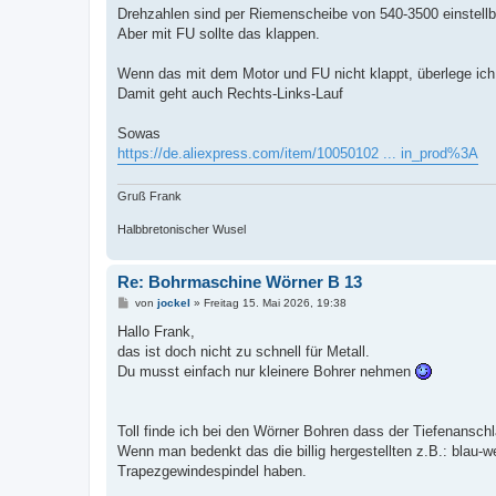
i
Drehzahlen sind per Riemenscheibe von 540-3500 einstellbar
t
Aber mit FU sollte das klappen.
r
a
g
Wenn das mit dem Motor und FU nicht klappt, überlege ic
Damit geht auch Rechts-Links-Lauf
Sowas
https://de.aliexpress.com/item/10050102 ... in_prod%3A
Gruß Frank
Halbbretonischer Wusel
Re: Bohrmaschine Wörner B 13
B
von
jockel
»
Freitag 15. Mai 2026, 19:38
e
i
Hallo Frank,
t
das ist doch nicht zu schnell für Metall.
r
a
Du musst einfach nur kleinere Bohrer nehmen
g
Toll finde ich bei den Wörner Bohren dass der Tiefenansch
Wenn man bedenkt das die billig hergestellten z.B.: blau-w
Trapezgewindespindel haben.