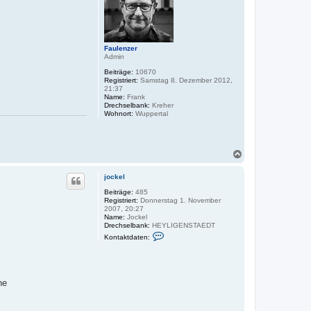
b
e
n
Faulenzer
Admin
Beiträge:
10670
Registriert:
Samstag 8. Dezember 2012,
21:37
Name:
Frank
Drechselbank:
Kreher
Wohnort:
Wuppertal
N
a
c
jockel
h
o
Beiträge:
485
Registriert:
Donnerstag 1. November
b
2007, 20:27
e
Name:
Jockel
n
Drechselbank:
HEYLIGENSTAEDT
K
Kontaktdaten:
o
n
t
a
k
ne
t
d
a
t