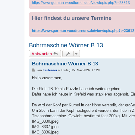
https://www.german-woodturners.de/viewtopic.php?t=23813
Hier findest du unsere Termine
https://www.german-woodturners.de/viewtopic.php?t=23612
Bohrmaschine Wörner B 13
Antworten
Bohrmaschine Wörner B 13
B
von
Faulenzer
»
Freitag 15. Mai 2026, 17:20
e
i
Hallo zusammen,
t
r
a
Die Flott TB 10 als Puzzle habe ich weitergegeben.
g
Dafür habe ich heute in Krefeld was stabileres abgeholt. E
Da wird der Kopf per Kurbel in der Höhe verstellt, der große
Um 25cm kann der Kopf hochgedreht werden, der Hub in Z 
Tischbohrmaschine. Gewicht bestimmt fast 200kg. Mit vier
IMG_8330.jpeg
IMG_8337.jpeg
IMG_8336.jpeg