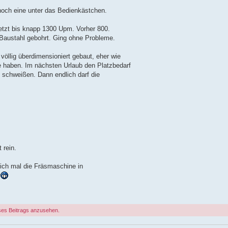
noch eine unter das Bedienkästchen.
etzt bis knapp 1300 Upm. Vorher 800.
 Baustahl gebohrt. Ging ohne Probleme.
völlig überdimensioniert gebaut, eher wie
e haben. Im nächsten Urlaub den Platzbedarf
l schweißen. Dann endlich darf die
 rein.
lich mal die Fräsmaschine in
.
ses Beitrags anzusehen.