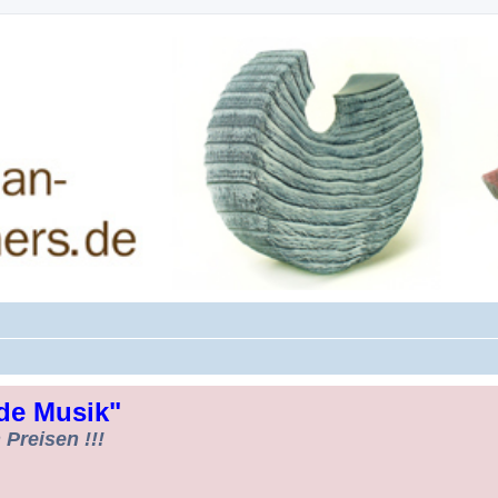
rman-Woodturners *Forum Sauerland*
de Musik"
Preisen !!!