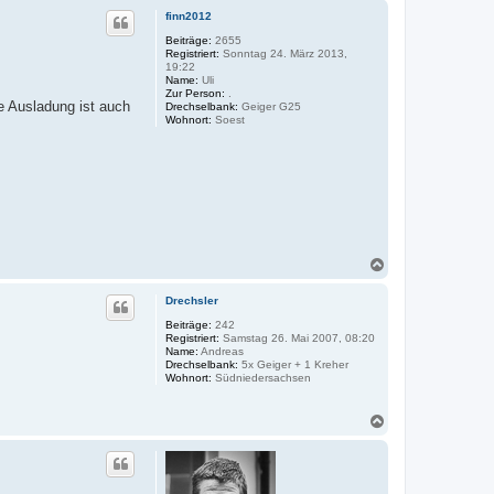
c
finn2012
h
o
Beiträge:
2655
Registriert:
Sonntag 24. März 2013,
b
19:22
e
Name:
Uli
n
Zur Person:
.
e Ausladung ist auch
Drechselbank:
Geiger G25
Wohnort:
Soest
N
a
c
Drechsler
h
o
Beiträge:
242
Registriert:
Samstag 26. Mai 2007, 08:20
b
Name:
Andreas
e
Drechselbank:
5x Geiger + 1 Kreher
n
Wohnort:
Südniedersachsen
N
a
c
h
o