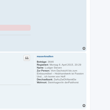
N
a
c
maserknollen
h
o
Beiträge:
3646
Registriert:
Montag 6. April 2015, 20:29
b
Name:
Ludger Steven
e
Zur Person:
Vom Dachstuhl bis zum
n
Einbaumöbel -- Holzhandwerk ist Passion
Und... ich komm von Hoff
Drechselbank:
ZwAuZwOhNamiiGe
Wohnort:
Steinhagen/in derPatthorst
N
a