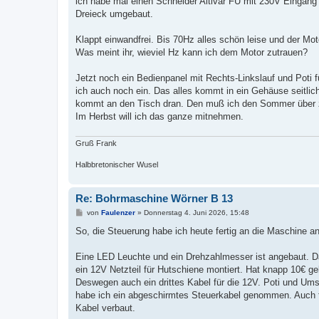
ich habe mal einen Schneider Altivar FU mit 230V Eingang 
g
Dreieck umgebaut.
Klappt einwandfrei. Bis 70Hz alles schön leise und der Mot
Was meint ihr, wieviel Hz kann ich dem Motor zutrauen?
Jetzt noch ein Bedienpanel mit Rechts-Linkslauf und Poti 
ich auch noch ein. Das alles kommt in ein Gehäuse seitli
kommt an den Tisch dran. Den muß ich den Sommer übe
Im Herbst will ich das ganze mitnehmen.
Gruß Frank
Halbbretonischer Wusel
Re: Bohrmaschine Wörner B 13
B
von
Faulenzer
»
Donnerstag 4. Juni 2026, 15:48
e
i
So, die Steuerung habe ich heute fertig an die Maschine a
t
r
a
Eine LED Leuchte und ein Drehzahlmesser ist angebaut. Da
g
ein 12V Netzteil für Hutschiene montiert. Hat knapp 10€ ge
Deswegen auch ein drittes Kabel für die 12V. Poti und Um
habe ich ein abgeschirmtes Steuerkabel genommen. Auch f
Kabel verbaut.