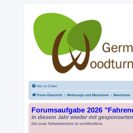
Drechseln und Kunsthandwerk - Ge
Der Treffpunkt für Drechsler und Freunde des Kunsthandwerks
Wer ist Online
Foren-Übersicht
Werkzeuge und Maschinen
Maschinen
Forumsaufgabe 2026 "Fahren
In diesem Jahr wieder mit gesponserten 
Die erste Teilnehmerliste ist veröffentlicht.
Da kann man noch zusteigen !!