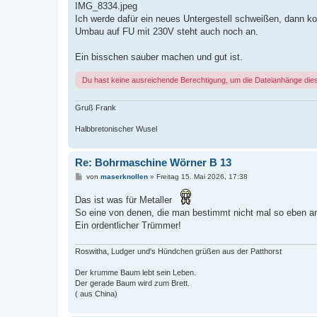
IMG_8334.jpeg
Ich werde dafür ein neues Untergestell schweißen, dann ko
Umbau auf FU mit 230V steht auch noch an.
Ein bisschen sauber machen und gut ist.
Du hast keine ausreichende Berechtigung, um die Dateianhänge die
Gruß Frank
Halbbretonischer Wusel
Re: Bohrmaschine Wörner B 13
B
von
maserknollen
»
Freitag 15. Mai 2026, 17:38
e
i
Das ist was für Metaller
t
r
So eine von denen, die man bestimmt nicht mal so eben a
a
Ein ordentlicher Trümmer!
g
Roswitha, Ludger und's Hündchen grüßen aus der Patthorst
Der krumme Baum lebt sein Leben.
Der gerade Baum wird zum Brett.
( aus China)