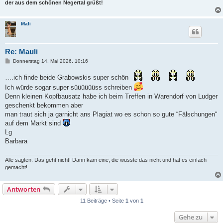
der aus dem schönen Negertal grüßt!
Mali
Re: Mauli
B
Donnerstag 14. Mai 2026, 10:16
e
i
….ich finde beide Grabowskis super schön
t
r
Ich würde sogar super süüüüüüss schreiben
a
Denn kleinen Kopfbausatz habe ich beim Treffen in Warendorf von Ludger
g
geschenkt bekommen aber
man traut sich ja garnicht ans Plagiat wo es schon so gute “Fälschungen“
auf dem Markt sind
Lg
Barbara
Alle sagten: Das geht nicht! Dann kam eine, die wusste das nicht und hat es einfach
gemacht!
Antworten
11 Beiträge • Seite
1
von
1
Gehe zu