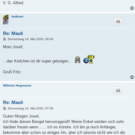
V. G. Alfred
badener
Re: Mauli
B
Donnerstag 14. Mai 2026, 06:40
e
i
Moin Josef,
t
r
a
...das Kerlchen ist dir super gelungen...
g
Gruß Fritz
Wilhelm Hegemann
Re: Mauli
B
Donnerstag 14. Mai 2026, 07:36
e
i
Guten Morgen Josef,
t
Ich finde diesen Bengel hervorragend!! Meine Enkel würden sich sehr
r
a
darüber freuen wenn…… ich es könnte. Ich bin ja noch Anfänger,
g
bekomme aber schon so einiges hin, aber ich wüsste nicht wie ich die