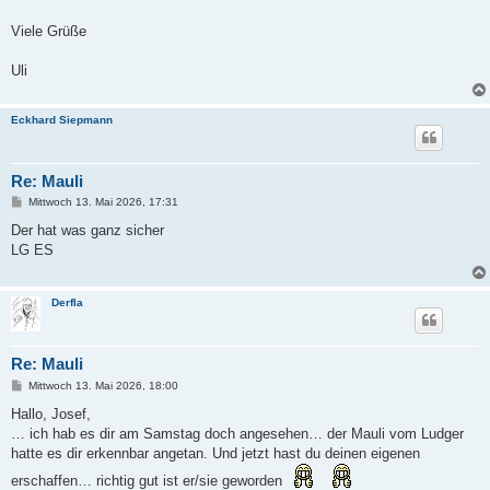
Viele Grüße
Uli
Eckhard Siepmann
Re: Mauli
B
Mittwoch 13. Mai 2026, 17:31
e
i
Der hat was ganz sicher
t
LG ES
r
a
g
Derfla
Re: Mauli
B
Mittwoch 13. Mai 2026, 18:00
e
i
Hallo, Josef,
t
… ich hab es dir am Samstag doch angesehen… der Mauli vom Ludger
r
a
hatte es dir erkennbar angetan. Und jetzt hast du deinen eigenen
g
erschaffen… richtig gut ist er/sie geworden