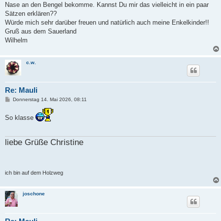
Nase an den Bengel bekomme. Kannst Du mir das vielleicht in ein paar
Sätzen erklären??
Würde mich sehr darüber freuen und natürlich auch meine Enkelkinder!!
Gruß aus dem Sauerland
Wilhelm
c.w.
Re: Mauli
B
Donnerstag 14. Mai 2026, 08:11
e
i
So klasse
t
r
a
g
liebe Grüße Christine
ich bin auf dem Holzweg
joschone