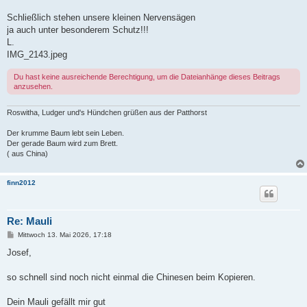
Schließlich stehen unsere kleinen Nervensägen
ja auch unter besonderem Schutz!!!
L.
IMG_2143.jpeg
Du hast keine ausreichende Berechtigung, um die Dateianhänge dieses Beitrags
anzusehen.
Roswitha, Ludger und's Hündchen grüßen aus der Patthorst
Der krumme Baum lebt sein Leben.
Der gerade Baum wird zum Brett.
( aus China)
finn2012
Re: Mauli
B
Mittwoch 13. Mai 2026, 17:18
e
i
Josef,
t
r
a
so schnell sind noch nicht einmal die Chinesen beim Kopieren.
g
Dein Mauli gefällt mir gut