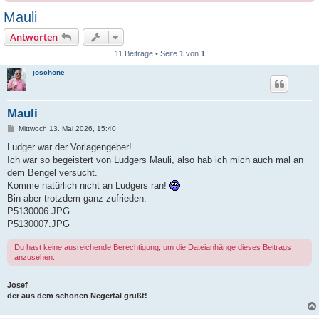
Mauli
Antworten
11 Beiträge • Seite
1
von
1
joschone
Mauli
B
Mittwoch 13. Mai 2026, 15:40
e
i
Ludger war der Vorlagengeber!
t
Ich war so begeistert von Ludgers Mauli, also hab ich mich auch mal an
r
a
dem Bengel versucht.
g
Komme natürlich nicht an Ludgers ran!
Bin aber trotzdem ganz zufrieden.
P5130006.JPG
P5130007.JPG
Du hast keine ausreichende Berechtigung, um die Dateianhänge dieses Beitrags
anzusehen.
Josef
der aus dem schönen Negertal grüßt!