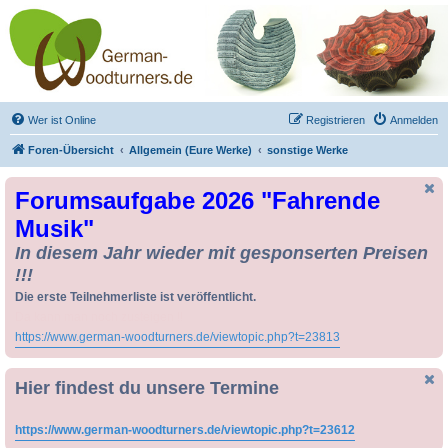
Drechseln und
Kunsthandwerk -
German-Woodturners
*Forum Sauerland*
Der Treffpunkt für Drechsler und Freunde des Kunsthandwerks
Wer ist Online
Registrieren
Anmelden
Foren-Übersicht
Allgemein (Eure Werke)
sonstige Werke
Forumsaufgabe 2026 "Fahrende
Musik"
In diesem Jahr wieder mit gesponserten Preisen
!!!
Die erste Teilnehmerliste ist veröffentlicht.
Da kann man noch zusteigen !!
https://www.german-woodturners.de/viewtopic.php?t=23813
Hier findest du unsere Termine
https://www.german-woodturners.de/viewtopic.php?t=23612