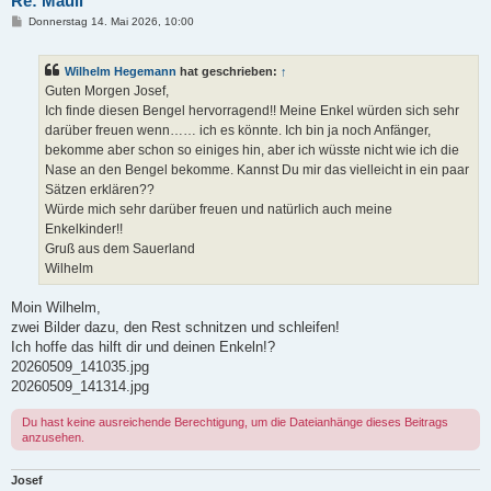
Re: Mauli
B
Donnerstag 14. Mai 2026, 10:00
e
i
t
Wilhelm Hegemann
hat geschrieben:
↑
r
a
Guten Morgen Josef,
g
Ich finde diesen Bengel hervorragend!! Meine Enkel würden sich sehr
darüber freuen wenn…… ich es könnte. Ich bin ja noch Anfänger,
bekomme aber schon so einiges hin, aber ich wüsste nicht wie ich die
Nase an den Bengel bekomme. Kannst Du mir das vielleicht in ein paar
Sätzen erklären??
Würde mich sehr darüber freuen und natürlich auch meine
Enkelkinder!!
Gruß aus dem Sauerland
Wilhelm
Moin Wilhelm,
zwei Bilder dazu, den Rest schnitzen und schleifen!
Ich hoffe das hilft dir und deinen Enkeln!?
20260509_141035.jpg
20260509_141314.jpg
Du hast keine ausreichende Berechtigung, um die Dateianhänge dieses Beitrags
anzusehen.
Josef