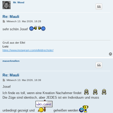
Mr. Wood
Re: Mauli
B
Mittwoch 13. Mai 2026, 16:28
e
i
sehr schön Josef
t
r
a
g
Gruß aus der Eifel
Lutz
https://www.instagram.com/eifeldrechsler/
maserknollen
Re: Mauli
B
Mittwoch 13. Mai 2026, 16:39
e
i
Josef
t
r
Ich finde es toll, wenn eine Kreation Nachahmer findet
a
Die Züge sind identisch, aber JEDES ist ein Individuum und muss
g
unbedingt gezeigt und
geheißen werden