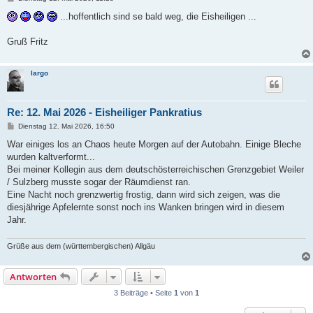
e
i
...hoffentlich sind se bald weg, die Eisheiligen ...
t
r
a
Gruß Fritz
g
largo
Re: 12. Mai 2026 - Eisheiliger Pankratius
B
Dienstag 12. Mai 2026, 16:50
e
i
War einiges los an Chaos heute Morgen auf der Autobahn. Einige Bleche
t
wurden kaltverformt...
r
a
Bei meiner Kollegin aus dem deutschösterreichischen Grenzgebiet Weiler
g
/ Sulzberg musste sogar der Räumdienst ran.
Eine Nacht noch grenzwertig frostig, dann wird sich zeigen, was die
diesjährige Apfelernte sonst noch ins Wanken bringen wird in diesem
Jahr.
Grüße aus dem (württembergischen) Allgäu
Antworten
3 Beiträge • Seite
1
von
1