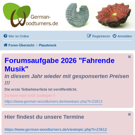
Drechseln und
Kunsthandwerk -
German-Woodturners
*Forum Sauerland*
Der Treffpunkt für Drechsler und Freunde des Kunsthandwerks
Wer ist Online
Registrieren
Anmelden
Foren-Übersicht
Plaudereck
Forumsaufgabe 2026 "Fahrende
Musik"
In diesem Jahr wieder mit gesponserten Preisen
!!!
Die erste Teilnehmerliste ist veröffentlicht.
Da kann man noch zusteigen !!
https://www.german-woodturners.de/viewtopic.php?t=23813
Hier findest du unsere Termine
https://www.german-woodturners.de/viewtopic.php?t=23612