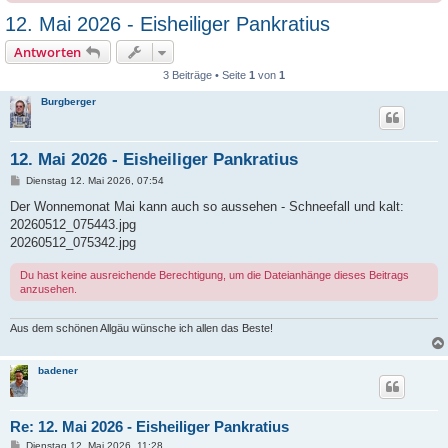
12. Mai 2026 - Eisheiliger Pankratius
Antworten
3 Beiträge • Seite
1
von
1
Burgberger
12. Mai 2026 - Eisheiliger Pankratius
B
Dienstag 12. Mai 2026, 07:54
e
i
Der Wonnemonat Mai kann auch so aussehen - Schneefall und kalt:
t
20260512_075443.jpg
r
a
20260512_075342.jpg
g
Du hast keine ausreichende Berechtigung, um die Dateianhänge dieses Beitrags
anzusehen.
Aus dem schönen Allgäu wünsche ich allen das Beste!
badener
Re: 12. Mai 2026 - Eisheiliger Pankratius
B
Dienstag 12. Mai 2026, 11:28