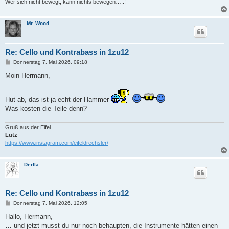
Wer sich nicht bewegt, kann nichts bewegen…..!
Mr. Wood
Re: Cello und Kontrabass in 1zu12
B
Donnerstag 7. Mai 2026, 09:18
e
i
Moin Hermann,
t
r
a
Hut ab, das ist ja echt der Hammer
g
Was kosten die Teile denn?
Gruß aus der Eifel
Lutz
https://www.instagram.com/eifeldrechsler/
Derfla
Re: Cello und Kontrabass in 1zu12
B
Donnerstag 7. Mai 2026, 12:05
e
i
Hallo, Hermann,
t
… und jetzt musst du nur noch behaupten, die Instrumente hätten einen
r