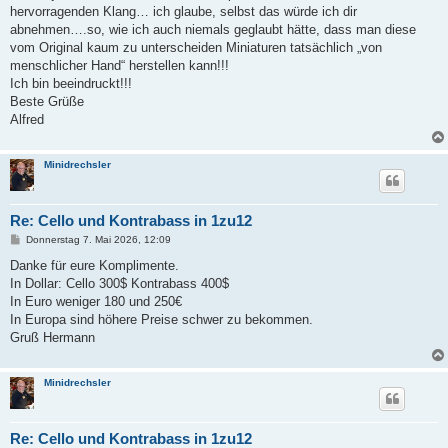
a
hervorragenden Klang… ich glaube, selbst das würde ich dir
g
abnehmen….so, wie ich auch niemals geglaubt hätte, dass man diese
vom Original kaum zu unterscheiden Miniaturen tatsächlich „von
menschlicher Hand“ herstellen kann!!!
Ich bin beeindruckt!!!
Beste Grüße
Alfred
Minidrechsler
Re: Cello und Kontrabass in 1zu12
B
Donnerstag 7. Mai 2026, 12:09
e
i
Danke für eure Komplimente.
t
In Dollar: Cello 300$ Kontrabass 400$
r
a
In Euro weniger 180 und 250€
g
In Europa sind höhere Preise schwer zu bekommen.
Gruß Hermann
Minidrechsler
Re: Cello und Kontrabass in 1zu12