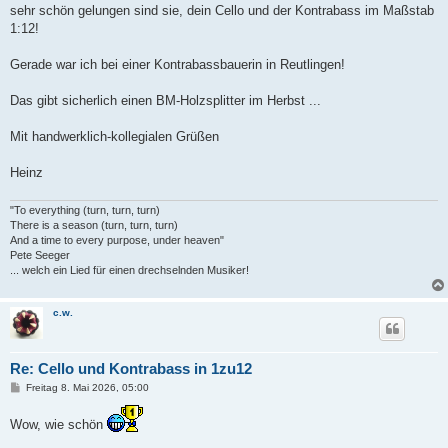
a
sehr schön gelungen sind sie, dein Cello und der Kontrabass im Maßstab
g
1:12!
Gerade war ich bei einer Kontrabassbauerin in Reutlingen!
Das gibt sicherlich einen BM-Holzsplitter im Herbst ...
Mit handwerklich-kollegialen Grüßen
Heinz
"To everything (turn, turn, turn)
There is a season (turn, turn, turn)
And a time to every purpose, under heaven"
Pete Seeger
... welch ein Lied für einen drechselnden Musiker!
c.w.
Re: Cello und Kontrabass in 1zu12
B
Freitag 8. Mai 2026, 05:00
e
i
Wow, wie schön
t
r
a