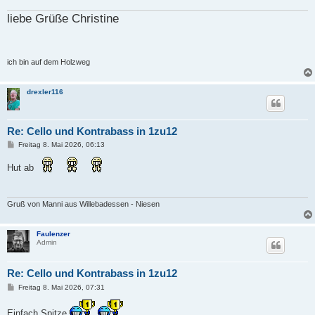
g
liebe Grüße Christine
ich bin auf dem Holzweg
drexler116
Re: Cello und Kontrabass in 1zu12
B
Freitag 8. Mai 2026, 06:13
e
i
Hut ab
t
r
a
g
Gruß von Manni aus Willebadessen - Niesen
Faulenzer
Admin
Re: Cello und Kontrabass in 1zu12
B
Freitag 8. Mai 2026, 07:31
e
i
Einfach Spitze
t