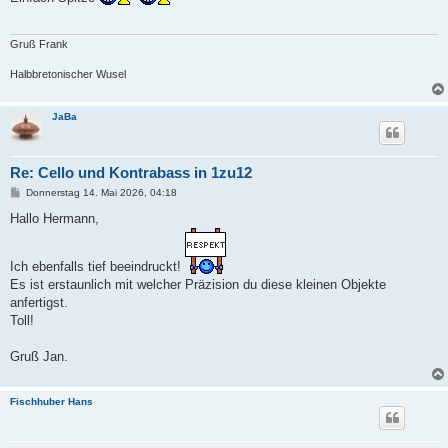
r
a
g
Gruß Frank
Halbbretonischer Wusel
JaBa
Re: Cello und Kontrabass in 1zu12
B
Donnerstag 14. Mai 2026, 04:18
e
i
Hallo Hermann,
t
r
a
g
Ich ebenfalls tief beeindruckt!
Es ist erstaunlich mit welcher Präzision du diese kleinen Objekte
anfertigst.
Toll!
Gruß Jan.
Fischhuber Hans