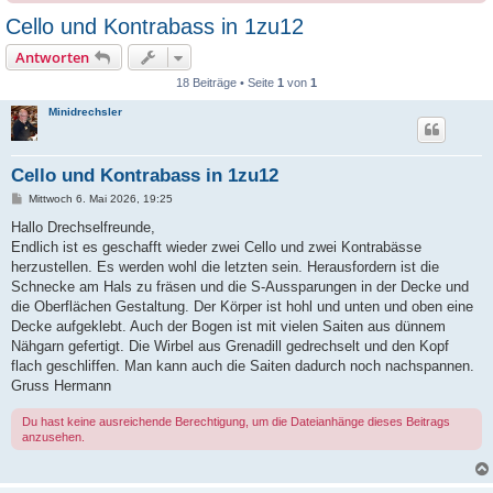
Cello und Kontrabass in 1zu12
Antworten
18 Beiträge • Seite
1
von
1
Minidrechsler
Cello und Kontrabass in 1zu12
B
Mittwoch 6. Mai 2026, 19:25
e
i
Hallo Drechselfreunde,
t
Endlich ist es geschafft wieder zwei Cello und zwei Kontrabässe
r
a
herzustellen. Es werden wohl die letzten sein. Herausfordern ist die
g
Schnecke am Hals zu fräsen und die S-Aussparungen in der Decke und
die Oberflächen Gestaltung. Der Körper ist hohl und unten und oben eine
Decke aufgeklebt. Auch der Bogen ist mit vielen Saiten aus dünnem
Nähgarn gefertigt. Die Wirbel aus Grenadill gedrechselt und den Kopf
flach geschliffen. Man kann auch die Saiten dadurch noch nachspannen.
Gruss Hermann
Du hast keine ausreichende Berechtigung, um die Dateianhänge dieses Beitrags
anzusehen.