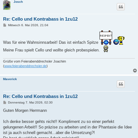
Josch
Re: Cello und Kontrabass in 1zu12
B
Mittwoch 6. Mai 2026, 21:04
e
i
t
r
Was für eine Wahnsinnsarbeit! Das ist einfach Spitze
a
g
Meine Frau spielt Cello und wollte gleich probespielen.
Grüße vom Feierabenddrechsler Joachim
(
www.feierabenddrechsler.de
)
Maverick
Re: Cello und Kontrabass in 1zu12
B
Donnerstag 7. Mai 2026, 02:30
e
i
Guten Morgen Herrmann
t
r
a
Ich denke besser gehts nicht!! Kompliment zu so einer perfekt
g
gelungenen Arbeit!! So präzise zu arbeiten und in der Phantasie die Idee
ist ja auch schnell gemacht...aber die Umsetzung?!