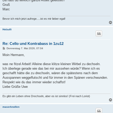
Da hast du wirklich ganze Arbeit geleistet!!
Gruß
Marc
Bevor ich mich jetzt aufrege.....ist es mir lieber egal!
Holzulli
Re: Cello und Kontrabass in 1zu12
B
Donnerstag 7. Mai 2026, 07:04
e
i
Moin Hermann,
t
r
a
was ne fitzel Arbeit! Alleine diese klitze kleinen Wirbel zu dechseln.
g
Ich überlege gerade wie das bei mir aussehen würde? Wenn ich es
geschafft hätte die zu drechseln, wären die spätestens nach dem
Ausspannen weggeflutscht und für immer in den Spänen verschwunden.
Respekt wie du das immer wieder schaffst!
Liebe Grüße Uwe
Es gibt ein Leben ohne Drechseln, aber es ist sinnlos! (Frei nach Loriot)
maserknollen