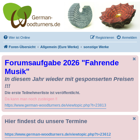
Drechseln und
Kunsthandwerk -
German-Woodturners
*Forum Sauerland*
Der Treffpunkt für Drechsler und Freunde des Kunsthandwerks
Wer ist Online
Registrieren
Anmelden
Foren-Übersicht
Allgemein (Eure Werke)
sonstige Werke
Forumsaufgabe 2026 "Fahrende
Musik"
In diesem Jahr wieder mit gesponserten Preisen
!!!
Die erste Teilnehmerliste ist veröffentlicht.
Da kann man noch zusteigen !!
https://www.german-woodturners.de/viewtopic.php?t=23813
Hier findest du unsere Termine
https://www.german-woodturners.de/viewtopic.php?t=23612