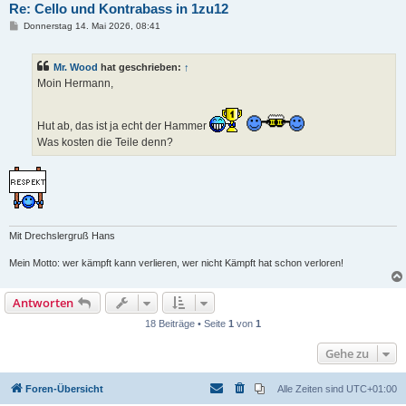
Re: Cello und Kontrabass in 1zu12
B
Donnerstag 14. Mai 2026, 08:41
e
i
t
Mr. Wood
hat geschrieben:
↑
r
a
Moin Hermann,
g
Hut ab, das ist ja echt der Hammer
Was kosten die Teile denn?
Mit Drechslergruß Hans
Mein Motto: wer kämpft kann verlieren, wer nicht Kämpft hat schon verloren!
Antworten
18 Beiträge • Seite
1
von
1
Gehe zu
Foren-Übersicht
Alle Zeiten sind
UTC+01:00