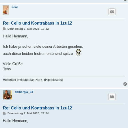
Jens
Re: Cello und Kontrabass in 1zu12
B
Donnerstag 7. Mai 2026, 19:42
e
i
Hallo Hermann,
t
r
a
Ich habe ja schon viele deiner Arbeiten gesehen,
g
auch diese beiden Instrumente sind spitze
Viele Grüße
Jens
Heiterkeit entlastet das Herz. (Hippokrates)
dalbergia_63
Re: Cello und Kontrabass in 1zu12
B
Donnerstag 7. Mai 2026, 21:34
e
i
Hallo Hermann,
t
r