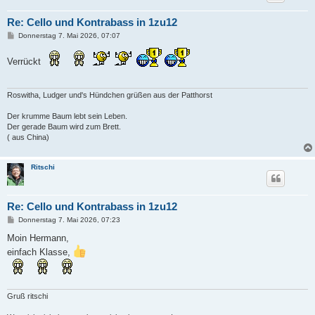
Re: Cello und Kontrabass in 1zu12
B
Donnerstag 7. Mai 2026, 07:07
e
i
Verrückt
t
r
a
g
Roswitha, Ludger und's Hündchen grüßen aus der Patthorst
Der krumme Baum lebt sein Leben.
Der gerade Baum wird zum Brett.
( aus China)
Ritschi
Re: Cello und Kontrabass in 1zu12
B
Donnerstag 7. Mai 2026, 07:23
e
i
Moin Hermann,
t
einfach Klasse,
r
a
g
Gruß ritschi