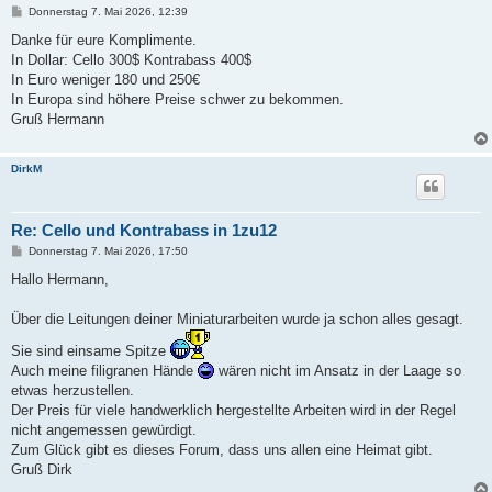
B
Donnerstag 7. Mai 2026, 12:39
e
i
Danke für eure Komplimente.
t
In Dollar: Cello 300$ Kontrabass 400$
r
a
In Euro weniger 180 und 250€
g
In Europa sind höhere Preise schwer zu bekommen.
Gruß Hermann
DirkM
Re: Cello und Kontrabass in 1zu12
B
Donnerstag 7. Mai 2026, 17:50
e
i
Hallo Hermann,
t
r
a
Über die Leitungen deiner Miniaturarbeiten wurde ja schon alles gesagt.
g
Sie sind einsame Spitze
Auch meine filigranen Hände
wären nicht im Ansatz in der Laage so
etwas herzustellen.
Der Preis für viele handwerklich hergestellte Arbeiten wird in der Regel
nicht angemessen gewürdigt.
Zum Glück gibt es dieses Forum, dass uns allen eine Heimat gibt.
Gruß Dirk