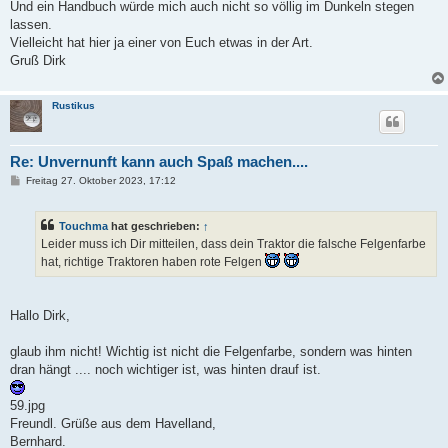
Und ein Handbuch würde mich auch nicht so völlig im Dunkeln stegen
lassen.
Vielleicht hat hier ja einer von Euch etwas in der Art.
Gruß Dirk
Rustikus
Re: Unvernunft kann auch Spaß machen....
B
Freitag 27. Oktober 2023, 17:12
e
i
t
Touchma
hat geschrieben:
↑
r
a
Leider muss ich Dir mitteilen, dass dein Traktor die falsche Felgenfarbe
g
hat, richtige Traktoren haben rote Felgen
Hallo Dirk,
glaub ihm nicht! Wichtig ist nicht die Felgenfarbe, sondern was hinten
dran hängt .... noch wichtiger ist, was hinten drauf ist.
59.jpg
Freundl. Grüße aus dem Havelland,
Bernhard.