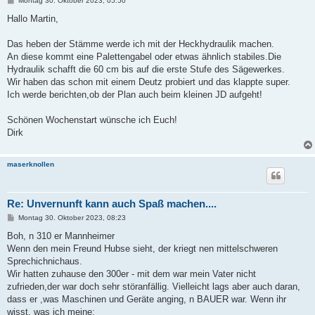
Montag 30. Oktober 2023, 05:50
e
i
Hallo Martin,
t
r
a
Das heben der Stämme werde ich mit der Heckhydraulik machen.
g
An diese kommt eine Palettengabel oder etwas ähnlich stabiles.Die
Hydraulik schafft die 60 cm bis auf die erste Stufe des Sägewerkes.
Wir haben das schon mit einem Deutz probiert und das klappte super.
Ich werde berichten,ob der Plan auch beim kleinen JD aufgeht!
Schönen Wochenstart wünsche ich Euch!
Dirk
maserknollen
Re: Unvernunft kann auch Spaß machen....
B
Montag 30. Oktober 2023, 08:23
e
i
Boh, n 310 er Mannheimer
t
Wenn den mein Freund Hubse sieht, der kriegt nen mittelschweren
r
a
Sprechichnichaus.
g
Wir hatten zuhause den 300er - mit dem war mein Vater nicht
zufrieden,der war doch sehr störanfällig. Vielleicht lags aber auch daran,
dass er ,was Maschinen und Geräte anging, n BAUER war. Wenn ihr
wisst, was ich meine: