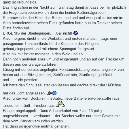
ganz so reibungslos.
Das fing schon in der Nacht zum Samstag damit an,dass bei mir plötzlich
die Frage aufploppte,wo ich denn die beiden Kettensägen,den
Stammwender,den Helm,das Benzin und und und was ja alles bei mir im
Auto normalerweise seinen Platz gefunden hatte,nun im Trecker seinen
Platz finden soll.
ERGENIS der Überlegungen.....Gar nicht!
Also morgens direkt in die Werkstatt und ersteinmal bis mittags eine
passgenaue Transportkiste für die Kopfseite des Hängers
gebaut,eingepasst und mit einem Spanngurt festgezurt.
Also nix mit locker morgens in den Wald und so....
Dann hoch motiviert alles um und eingeräumt und ab auf den Trecker um
diesen aus der Garage zu fahren.
Lässig mit der bereits angelegten Forstausststatung etwas ungelenk von
hinten auf den Sitz geklettert, Schlüssel rein, Startknopf gedrückt
und........nix passiert.
Ich hatte den Schlüssel stecken lassen und dachte direkt der H-Ochse
hat das Licht angelassen.
Also runter vom Bock,rein ins Auto...neue Batterie erworben..alte raus
..neue rein...äuft...Trecker raus
Hänger angekuppelt...Dann Adapterkabel von 7 auf 13 polig
angeschlossen.....verdammt ...der Stecker wollte nur unter Gewalt mit
dem vom Hänger verbunden werden....
Hat dann so irgendwie erstmal gehalten.