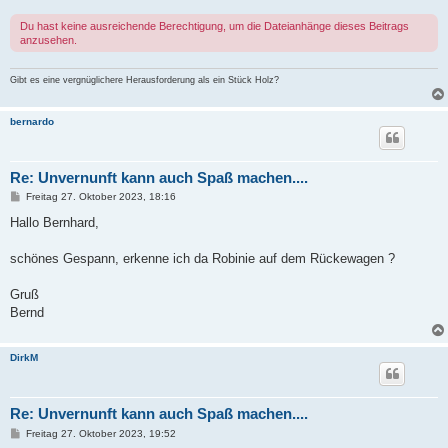
Du hast keine ausreichende Berechtigung, um die Dateianhänge dieses Beitrags
anzusehen.
Gibt es eine vergnüglichere Herausforderung als ein Stück Holz?
bernardo
Re: Unvernunft kann auch Spaß machen....
B
Freitag 27. Oktober 2023, 18:16
e
i
Hallo Bernhard,
t
r
a
schönes Gespann, erkenne ich da Robinie auf dem Rückewagen ?
g
Gruß
Bernd
DirkM
Re: Unvernunft kann auch Spaß machen....
B
Freitag 27. Oktober 2023, 19:52
e