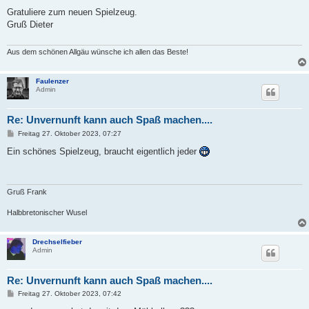
e
i
Gratuliere zum neuen Spielzeug.
t
Gruß Dieter
r
a
g
Aus dem schönen Allgäu wünsche ich allen das Beste!
Faulenzer
Admin
Re: Unvernunft kann auch Spaß machen....
B
Freitag 27. Oktober 2023, 07:27
e
i
Ein schönes Spielzeug, braucht eigentlich jeder
t
r
a
g
Gruß Frank
Halbbretonischer Wusel
Drechselfieber
Admin
Re: Unvernunft kann auch Spaß machen....
B
Freitag 27. Oktober 2023, 07:42
e