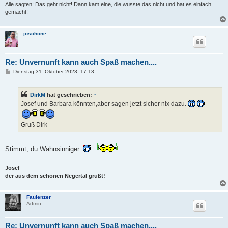
Alle sagten: Das geht nicht! Dann kam eine, die wusste das nicht und hat es einfach
gemacht!
joschone
Re: Unvernunft kann auch Spaß machen....
B
Dienstag 31. Oktober 2023, 17:13
e
i
t
DirkM
hat geschrieben:
↑
r
a
Josef und Barbara könnten,aber sagen jetzt sicher nix dazu.
g
Gruß Dirk
Stimmt, du Wahnsinniger.
Josef
der aus dem schönen Negertal grüßt!
Faulenzer
Admin
Re: Unvernunft kann auch Spaß machen....