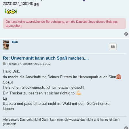
20231027_130140.jpg
Du hast keine ausreichende Berechtigung, um die Dateianhänge dieses Beitrags
anzusehen.
Mali
Re: Unvernunft kann auch Spaß machen....
B
Freitag 27. Oktober 2023, 13:12
e
i
Hallo Dirk,
t
da macht die Anschaffung Deines Futters im Hessenpark auch Sinn
r
a
Spaß!
g
Herzlichen Glückwunsch, ich bin etwas neidisch!
Ein Trecker zu besitzen ist sicher richtig toll
Lg
Barbara und pass bitte auf nicht im Wald mit dem Gefährt umzu-
kippen
Alle sagten: Das geht nicht! Dann kam eine, die wusste das nicht und hat es einfach
gemacht!