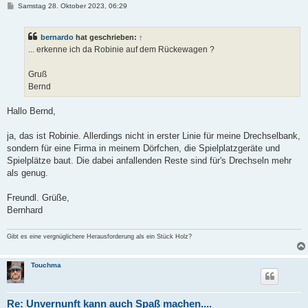
B
Samstag 28. Oktober 2023, 06:29
e
i
t
bernardo
hat geschrieben:
↑
r
a
... erkenne ich da Robinie auf dem Rückewagen ?
g
Gruß
Bernd
Hallo Bernd,
ja, das ist Robinie. Allerdings nicht in erster Linie für meine Drechselbank,
sondern für eine Firma in meinem Dörfchen, die Spielplatzgeräte und
Spielplätze baut. Die dabei anfallenden Reste sind für's Drechseln mehr
als genug.
Freundl. Grüße,
Bernhard
Gibt es eine vergnüglichere Herausforderung als ein Stück Holz?
Touchma
Re: Unvernunft kann auch Spaß machen....