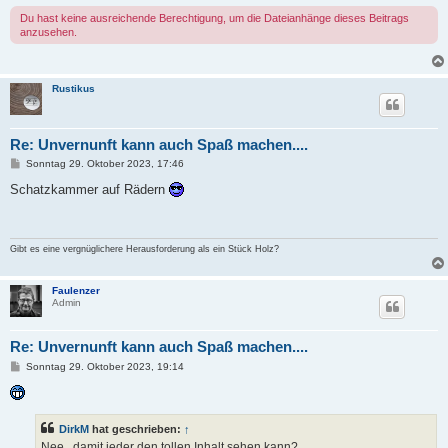
Du hast keine ausreichende Berechtigung, um die Dateianhänge dieses Beitrags
anzusehen.
Rustikus
Re: Unvernunft kann auch Spaß machen....
B
Sonntag 29. Oktober 2023, 17:46
e
i
Schatzkammer auf Rädern
t
r
a
g
Gibt es eine vergnüglichere Herausforderung als ein Stück Holz?
Faulenzer
Admin
Re: Unvernunft kann auch Spaß machen....
B
Sonntag 29. Oktober 2023, 19:14
e
i
t
r
a
DirkM
hat geschrieben:
↑
g
Nee , damit jeder den tollen Inhalt sehen kann?