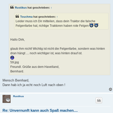
i
t
Rustikus
hat geschrieben:
↑
r
a
g
Touchma
hat geschrieben:
↑
Leider muss ich Dir mitteilen, dass dein Traktor die falsche
Felgenfarbe hat, richtige Traktoren haben rote Felgen
Hallo Dirk,
glaub ihm nicht! Wichtig ist nicht die Felgenfarbe, sondern was hinten
dran hängt .... noch wichtiger ist, was hinten drauf ist.
59.jpg
Freundl. Grüße aus dem Havelland,
Bernhard.
Mensch Bernhard,
Dann hab ich ja echt noch Luft nach oben !
Rustikus
Re: Unvernunft kann auch Spaß machen....