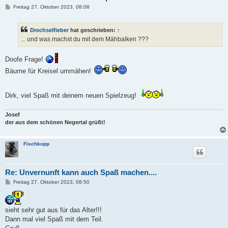
B
Freitag 27. Oktober 2023, 08:08
e
i
t
Drechselfieber
hat geschrieben:
↑
r
a
... und was machst du mit dem Mähbalken ???
g
Doofe Frage!
Bäume für Kreisel ummähen!
Dirk, viel Spaß mit deinem neuen Spielzeug!
Josef
der aus dem schönen Negertal grüßt!
Fischkopp
Re: Unvernunft kann auch Spaß machen....
B
Freitag 27. Oktober 2023, 08:50
e
i
t
r
sieht sehr gut aus für das Alter!!!
a
Dann mal viel Spaß mit dem Teil.
g