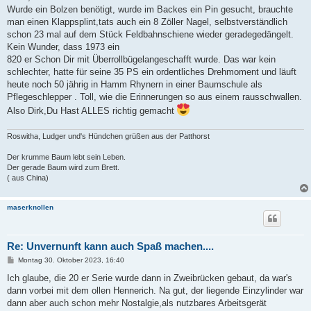
Wurde ein Bolzen benötigt, wurde im Backes ein Pin gesucht, brauchte
man einen Klappsplint,tats auch ein 8 Zöller Nagel, selbstverständlich
schon 23 mal auf dem Stück Feldbahnschiene wieder geradegedängelt.
Kein Wunder, dass 1973 ein
820 er Schon Dir mit Überrollbügelangeschafft wurde. Das war kein
schlechter, hatte für seine 35 PS ein ordentliches Drehmoment und läuft
heute noch 50 jährig in Hamm Rhynern in einer Baumschule als
Pflegeschlepper . Toll, wie die Erinnerungen so aus einem rausschwallen.
Also Dirk,Du Hast ALLES richtig gemacht
Roswitha, Ludger und's Hündchen grüßen aus der Patthorst
Der krumme Baum lebt sein Leben.
Der gerade Baum wird zum Brett.
( aus China)
maserknollen
Re: Unvernunft kann auch Spaß machen....
B
Montag 30. Oktober 2023, 16:40
e
i
Ich glaube, die 20 er Serie wurde dann in Zweibrücken gebaut, da war's
t
dann vorbei mit dem ollen Hennerich. Na gut, der liegende Einzylinder war
r
a
dann aber auch schon mehr Nostalgie,als nutzbares Arbeitsgerät
g