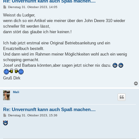
Re: Unvernunft kann auch Spaß machen....
B
Dienstag 31. Oktober 2023, 14:05
e
i
Weisst du Ludger,
t
wenn dich so ein Artikel wie meiner über den John Deere 310 wieder
r
a
schneller fitt werden lässt,
g
dann stört das glaube ich hier keinen.!
Ich hab jetzt erstmal eine Original Betriebsanleitung und ein
Ersatzteilbuch bestellt.
Und dann wird im Rahmen meiner Möglichkeiten wohl auch ein wenig
schopping gemacht.
Josef und Barbara könnten,aber sagen jetzt sicher nix dazu.
Gruß Dirk
Mali
Re: Unvernunft kann auch Spaß machen....
B
Dienstag 31. Oktober 2023, 15:36
e
i
t
r
a
g