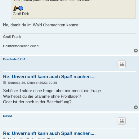
Gruß Dirk
Ne, damit du im Wald übernachten kannst
Gruß Frank
Halbbretonischer Wusel
Drechsler1234
Re: Unvernunft kann auch Spaß machen....
B
Sonntag 29. Oktober 2023, 20:38
e
i
Schöner Traktor ohne Frage, aber mir brennt die Frage:
t
Wie hebst du die Stämme ohne Frontlader?
r
a
Oder ist der noch in der Beschaffung?
g
DirkM
Re: Unvernunft kann auch Spaß machen....
B