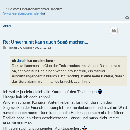
Grüße vom Feierabenddrechsler Joachim
(
www.feierabenddrechsler.de
)
DirkM
Re: Unvernunft kann auch Spaß machen....
B
Freitag 27. Oktober 2023, 12:12
e
i
t
Josch
hat geschrieben:
↑
r
a
Dirk, willkommen im Club der Traktorenbesitzer. Ja, der Balken muss
g
ab, der stört nur. Und einen Wagen brauchst du, ein stabiler
Autoanhänger geht natürlich auch. Wichtig ist eine neue Batterie, damit
das Gerät dann, wenn man es braucht, auch läuft.
Ich wollte ja nicht gleich alle Karten auf den Tisch legen
Hänger hab ich doch schon!
Wird ein schöner Kontrast!Vortei hierbei ist für mich,dass ich das
Sägewerk in der Grundform komplett hier reinbekomme und nicht im Wald
rumschrauben muss. Dann kann ich die Heckklappe auch als Tür öffnen.
Endlich habe ich einen geschlossenen Hänger und muss nicht immer
alles rausräumen.
Hilft sehr nach anstrengenden Marktbesuchen.