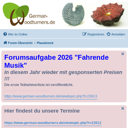
Drechseln und
Kunsthandwerk -
German-Woodturners
*Forum Sauerland*
Der Treffpunkt für Drechsler und Freunde des Kunsthandwerks
Wer ist Online
Registrieren
Anmelden
Foren-Übersicht
Plaudereck
Forumsaufgabe 2026 "Fahrende
Musik"
In diesem Jahr wieder mit gesponserten Preisen
!!!
Die erste Teilnehmerliste ist veröffentlicht.
Da kann man noch zusteigen !!
https://www.german-woodturners.de/viewtopic.php?t=23813
Hier findest du unsere Termine
https://www.german-woodturners.de/viewtopic.php?t=23612