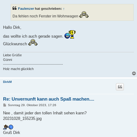
i
t
Faulenzer
hat geschrieben:
↑
r
a
Da fehlen noch Fenster im Wohnwagen
g
Hallo Dirk,
das wollte ich auch gerade sagen.
Glückwunsch
Liebe Grüße
Günni
-------------------------------------------------
Holz macht glücklich
DirkM
Re: Unvernunft kann auch Spaß machen....
B
Sonntag 29. Oktober 2023, 17:26
e
i
Nee , damit jeder den tollen Inhalt sehen kann?
t
20231028_155235.jpg
r
a
g
Gruß Dirk