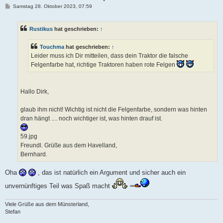
B
Samstag 28. Oktober 2023, 07:59
e
i
t
Rustikus
hat geschrieben:
↑
r
a
g
Touchma
hat geschrieben:
↑
Leider muss ich Dir mitteilen, dass dein Traktor die falsche
Felgenfarbe hat, richtige Traktoren haben rote Felgen
Hallo Dirk,
glaub ihm nicht! Wichtig ist nicht die Felgenfarbe, sondern was hinten
dran hängt .... noch wichtiger ist, was hinten drauf ist.
59.jpg
Freundl. Grüße aus dem Havelland,
Bernhard.
Oha
, das ist natürlich ein Argument und sicher auch ein
unvernünftiges Teil was Spaß macht
Viele Grüße aus dem Münsterland,
Stefan