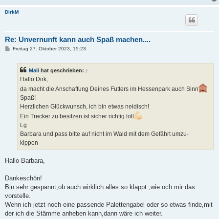
DirkM
Re: Unvernunft kann auch Spaß machen....
B
Freitag 27. Oktober 2023, 15:23
e
i
t
Mali
hat geschrieben:
↑
r
a
Hallo Dirk,
g
da macht die Anschaffung Deines Futters im Hessenpark auch Sinn
Spaß!
Herzlichen Glückwunsch, ich bin etwas neidisch!
Ein Trecker zu besitzen ist sicher richtig toll
Lg
Barbara und pass bitte auf nicht im Wald mit dem Gefährt umzu-
kippen
Hallo Barbara,
Dankeschön!
Bin sehr gespannt,ob auch wirklich alles so klappt ,wie och mir das
vorstelle.
Wenn ich jetzt noch eine passende Palettengabel oder so etwas finde,mit
der ich die Stämme anheben kann,dann wäre ich weiter.