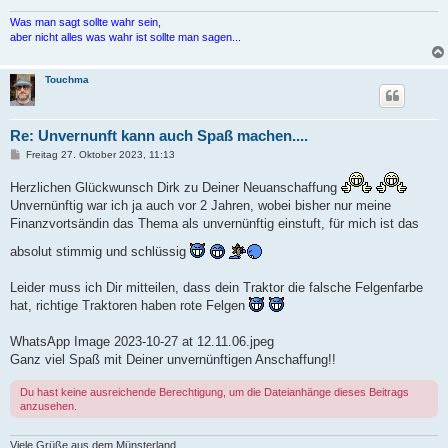
Was man sagt sollte wahr sein,
aber nicht alles was wahr ist sollte man sagen...
Touchma
Re: Unvernunft kann auch Spaß machen....
B
Freitag 27. Oktober 2023, 11:13
e
i
Herzlichen Glückwunsch Dirk zu Deiner Neuanschaffung
t
r
Unvernünftig war ich ja auch vor 2 Jahren, wobei bisher nur meine
a
Finanzvortsändin das Thema als unvernünftig einstuft, für mich ist das
g
absolut stimmig und schlüssig
Leider muss ich Dir mitteilen, dass dein Traktor die falsche Felgenfarbe
hat, richtige Traktoren haben rote Felgen
WhatsApp Image 2023-10-27 at 12.11.06.jpeg
Ganz viel Spaß mit Deiner unvernünftigen Anschaffung!!
Du hast keine ausreichende Berechtigung, um die Dateianhänge dieses Beitrags
anzusehen.
Viele Grüße aus dem Münsterland,