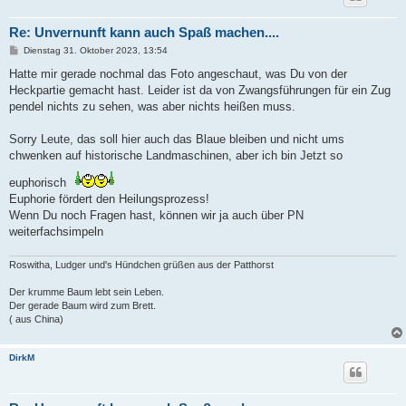
Re: Unvernunft kann auch Spaß machen....
B
Dienstag 31. Oktober 2023, 13:54
e
i
Hatte mir gerade nochmal das Foto angeschaut, was Du von der
t
Heckpartie gemacht hast. Leider ist da von Zwangsführungen für ein Zug
r
a
pendel nichts zu sehen, was aber nichts heißen muss.
g
Sorry Leute, das soll hier auch das Blaue bleiben und nicht ums
chwenken auf historische Landmaschinen, aber ich bin Jetzt so
euphorisch
Euphorie fördert den Heilungsprozess!
Wenn Du noch Fragen hast, können wir ja auch über PN
weiterfachsimpeln
Roswitha, Ludger und's Hündchen grüßen aus der Patthorst
Der krumme Baum lebt sein Leben.
Der gerade Baum wird zum Brett.
( aus China)
DirkM