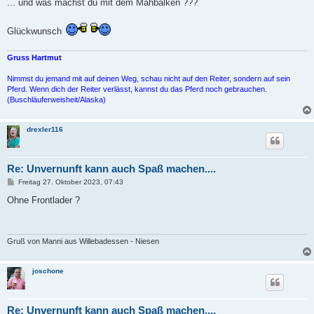
i
... und was machst du mit dem Mähbalken ???
t
r
a
Glückwunsch
g
Gruss Hartmut
Nimmst du jemand mit auf deinen Weg, schau nicht auf den Reiter, sondern auf sein
Pferd. Wenn dich der Reiter verlässt, kannst du das Pferd noch gebrauchen.
(Buschläuferweisheit/Alaska)
drexler116
Re: Unvernunft kann auch Spaß machen....
B
Freitag 27. Oktober 2023, 07:43
e
i
Ohne Frontlader ?
t
r
a
g
Gruß von Manni aus Willebadessen - Niesen
joschone
Re: Unvernunft kann auch Spaß machen....