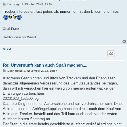
B
Dienstag 31. Oktober 2023, 19:02
e
i
Trecker interessiert fast jeden, als immer her mit den Bildern und Infos
t
r
a
g
Gruß Frank
Halbbretonischer Wusel
DirkM
Re: Unvernunft kann auch Spaß machen....
B
Donnerstag 2. November 2023, 18:57
e
i
Also,wenn Geschichten und Infos von Treckern und den Erlebnissen
t
damit zur allgemeinen Verbesserung des Gemütszustandes beitragen,
r
a
dann will ich versuchen hier ein wenig von meinen ersten wackeligen
g
Erfahrungen zu berichten
20231028_152500.jpg
Das rote Ding nennt sich Ackerschiene und soll verdrehsicher sein. Diese
Ackerschiene mit Anhängerkupplung habe ich direkt nach dem Kauf von
Hein dem Trecker, bestellt und das Teil kam auch noch vor der ersten
Ausfahrt letzten Samstag an.
Der Start in die erste bereits geschilderte Ausfahrt verlief allerdings nicht