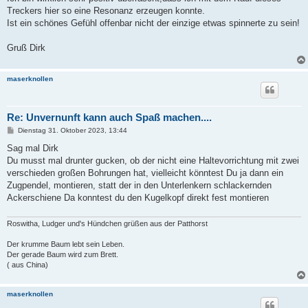
Treckers hier so eine Resonanz erzeugen konnte.
Ist ein schönes Gefühl offenbar nicht der einzige etwas spinnerte zu sein!
Gruß Dirk
maserknollen
Re: Unvernunft kann auch Spaß machen....
B
Dienstag 31. Oktober 2023, 13:44
e
i
Sag mal Dirk
t
Du musst mal drunter gucken, ob der nicht eine Haltevorrichtung mit zwei
r
a
verschieden großen Bohrungen hat, vielleicht könntest Du ja dann ein
g
Zugpendel, montieren, statt der in den Unterlenkern schlackernden
Ackerschiene Da konntest du den Kugelkopf direkt fest montieren
Roswitha, Ludger und's Hündchen grüßen aus der Patthorst
Der krumme Baum lebt sein Leben.
Der gerade Baum wird zum Brett.
( aus China)
maserknollen