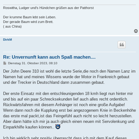
Roswitha, Ludger und's Hündchen grüßen aus der Patthorst
Der krumme Baum lebt sein Leben.
Der gerade Baum wird zum Brett.
( aus China)
DirkM
Re: Unvernunft kann auch Spaß machen....
B
Dienstag 31. Oktober 2023, 08:10
e
i
Der John Deere 310 ist wohl die letzte Serie,die noch den Namen Lanz im
t
Namen hat und meines Wissens wurde der Motor in Frankreich gebaut
r
a
und der Trecker in Deutschland dann zusammen gebaut.
g
Der erste Einsatz mit den entschleunigenden 18 kmh liegt nun hinter mir
und bis auf ein paar Schrecksekunden lief auch alles recht ordentlich.
Rückwärtsfahren mit diesem Anhänger ist noch eine große Aufgabe!
Wenn dann noch die Kupplung erst bei angezogenem Knie in Beckenhöhe
das erste mal packt,ist das Feingefühl auch nicht so leicht herzustellen.
Aber dann hätte ich mir ja auch gleich einen neuen mit Servolenkung und
Einparkhilfe kaufen können..
Ich bin wirklich sehr positiv überrascht,dass ich mit dem Kauf dieses