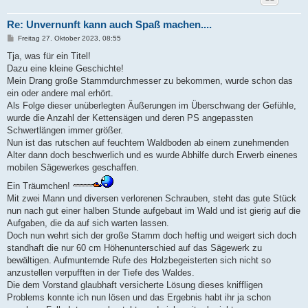
Re: Unvernunft kann auch Spaß machen....
B
Freitag 27. Oktober 2023, 08:55
e
i
Tja, was für ein Titel!
t
Dazu eine kleine Geschichte!
r
a
Mein Drang große Stammdurchmesser zu bekommen, wurde schon das
g
ein oder andere mal erhört.
Als Folge dieser unüberlegten Äußerungen im Überschwang der Gefühle,
wurde die Anzahl der Kettensägen und deren PS angepassten
Schwertlängen immer größer.
Nun ist das rutschen auf feuchtem Waldboden ab einem zunehmenden
Alter dann doch beschwerlich und es wurde Abhilfe durch Erwerb einenes
mobilen Sägewerkes geschaffen.
Ein Träumchen!
Mit zwei Mann und diversen verlorenen Schrauben, steht das gute Stück
nun nach gut einer halben Stunde aufgebaut im Wald und ist gierig auf die
Aufgaben, die da auf sich warten lassen.
Doch nun wehrt sich der große Stamm doch heftig und weigert sich doch
standhaft die nur 60 cm Höhenunterschied auf das Sägewerk zu
bewältigen. Aufmunternde Rufe des Holzbegeisterten sich nicht so
anzustellen verpufften in der Tiefe des Waldes.
Die dem Vorstand glaubhaft versicherte Lösung dieses kniffligen
Problems konnte ich nun lösen und das Ergebnis habt ihr ja schon