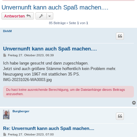
Unvernunft kann auch Spaß machen....
Antworten
85 Beiträge • Seite
1
von
1
DirkM
Unvernunft kann auch Spaß machen....
B
Freitag 27. Oktober 2023, 06:39
e
i
Ich habe lange gesucht und dann zugeschlagen.
t
Jetzt sind auch größere Stämme hoffentlich kein Problem mehr.
r
a
Neuzugang von 1967 mit stattlichen 35 PS.
g
IMG-20231026-WA0003.jpg
Du hast keine ausreichende Berechtigung, um die Dateianhänge dieses Beitrags
anzusehen.
Burgberger
Re: Unvernunft kann auch Spaß machen....
B
Freitag 27. Oktober 2023, 07:00