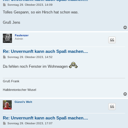
B
Sonntag 29. Oktober 2023, 14:09
e
i
Tolles Gespann, so ein Hirsch hat schon was.
t
r
a
Gruß Jens
g
Faulenzer
Admin
Re: Unvernunft kann auch Spaß machen....
B
Sonntag 29. Oktober 2023, 14:52
e
i
Da fehlen noch Fenster im Wohnwagen
t
r
a
g
Gruß Frank
Halbbretonischer Wusel
Günni's Welt
Re: Unvernunft kann auch Spaß machen....
B
Sonntag 29. Oktober 2023, 17:07
e