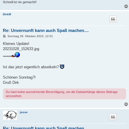
Schnell ist nix gemacht!!
DirkM
Re: Unvernunft kann auch Spaß machen....
B
Sonntag 29. Oktober 2023, 12:51
e
i
Kleines Update!
t
20231028_152633.jpg
r
a
g
Ist das jetzt eigentlich abseikeln?
Schönen Sonntag?!
Gruß Dirk
Du hast keine ausreichende Berechtigung, um die Dateianhänge dieses Beitrags
anzusehen.
jesse
Re: Unvernunft kann auch Spaß machen....