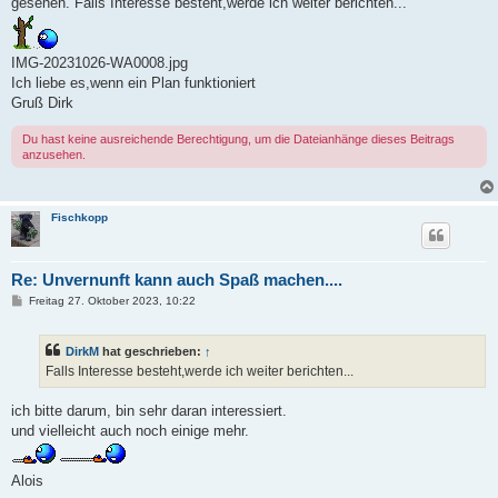
gesehen. Falls Interesse besteht,werde ich weiter berichten...
IMG-20231026-WA0008.jpg
Ich liebe es,wenn ein Plan funktioniert
Gruß Dirk
Du hast keine ausreichende Berechtigung, um die Dateianhänge dieses Beitrags
anzusehen.
Fischkopp
Re: Unvernunft kann auch Spaß machen....
B
Freitag 27. Oktober 2023, 10:22
e
i
t
DirkM
hat geschrieben:
↑
r
a
Falls Interesse besteht,werde ich weiter berichten...
g
ich bitte darum, bin sehr daran interessiert.
und vielleicht auch noch einige mehr.
Alois