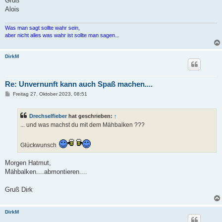
Gruß
Alois
Was man sagt sollte wahr sein,
aber nicht alles was wahr ist sollte man sagen...
DirkM
Re: Unvernunft kann auch Spaß machen....
B
Freitag 27. Oktober 2023, 08:51
e
i
t
Drechselfieber
hat geschrieben:
↑
r
a
... und was machst du mit dem Mähbalken ???
g
Glückwunsch
Morgen Hatmut,
Mähbalken....abmontieren....
Gruß Dirk
DirkM