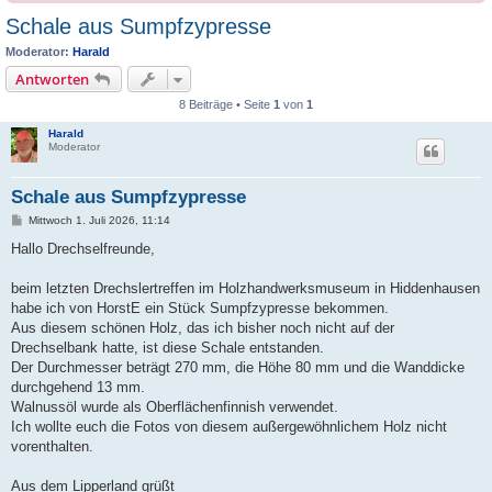
Schale aus Sumpfzypresse
Moderator:
Harald
Antworten
8 Beiträge • Seite
1
von
1
Harald
Moderator
Schale aus Sumpfzypresse
B
Mittwoch 1. Juli 2026, 11:14
e
i
Hallo Drechselfreunde,
t
r
a
beim letzten Drechslertreffen im Holzhandwerksmuseum in Hiddenhausen
g
habe ich von HorstE ein Stück Sumpfzypresse bekommen.
Aus diesem schönen Holz, das ich bisher noch nicht auf der
Drechselbank hatte, ist diese Schale entstanden.
Der Durchmesser beträgt 270 mm, die Höhe 80 mm und die Wanddicke
durchgehend 13 mm.
Walnussöl wurde als Oberflächenfinnish verwendet.
Ich wollte euch die Fotos von diesem außergewöhnlichem Holz nicht
vorenthalten.
Aus dem Lipperland grüßt