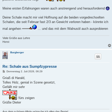
Meine ersten Erfahrungen waren auch anstrengend und herausfordernd
Deine Schale macht mir viel Hoffnung auf die beiden vorgedrechselten
Schalen, die seit Februar fast 2/3 an Gewicht verloren haben - könnte ich
mal angehen
... und das mit dem Walnusöl auch ausprobieren
Viele Grüße aus Lehre
Horst
Burgberger
Re: Schale aus Sumpfzypresse
B
Donnerstag 2. Juli 2026, 06:29
e
i
Griaß di Harald,
t
Tolles Holz, genial in Szene gesetzt,
r
a
Gefällt mir sehr
g
fürs zeigen
Grüße Dieter
Aus dem schönen Allgäu wünsche ich allen das Beste!