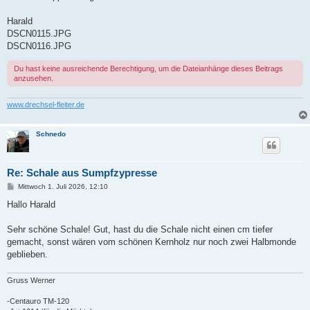
Harald
DSCN0115.JPG
DSCN0116.JPG
Du hast keine ausreichende Berechtigung, um die Dateianhänge dieses Beitrags
anzusehen.
www.drechsel-fleiter.de
Schnedo
Re: Schale aus Sumpfzypresse
B
Mittwoch 1. Juli 2026, 12:10
e
i
Hallo Harald
t
r
a
Sehr schöne Schale! Gut, hast du die Schale nicht einen cm tiefer
g
gemacht, sonst wären vom schönen Kernholz nur noch zwei Halbmonde
geblieben.
Gruss Werner
-Centauro TM-120