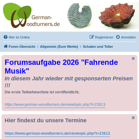
Drechseln und
Kunsthandwerk -
German-Woodturners
*Forum Sauerland*
Der Treffpunkt für Drechsler und Freunde des Kunsthandwerks
Wer ist Online
Registrieren
Anmelden
Foren-Übersicht
Allgemein (Eure Werke)
Schalen und Teller
Forumsaufgabe 2026 "Fahrende
Musik"
In diesem Jahr wieder mit gesponserten Preisen
!!!
Die erste Teilnehmerliste ist veröffentlicht.
Da kann man noch zusteigen !!
https://www.german-woodturners.de/viewtopic.php?t=23813
Hier findest du unsere Termine
https://www.german-woodturners.de/viewtopic.php?t=23612