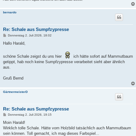
bernardo
Re: Schale aus Sumpfzypresse
B
Donnerstag 2. Juli 2026, 18:02
e
i
Hallo Harald,
t
r
a
schöne Schale zeigst du uns hier
ich hätte sofort auf Mammutbaum
g
getippt, hab noch keine Sumpfzypresse verarbeitet sieht aber ähnlich
aus.
Gruß Bernd
GärtnermeisterD
Re: Schale aus Sumpfzypresse
B
Donnerstag 2. Juli 2026, 19:15
e
i
Moin Harald!
t
Wirklich tolle Schale. Hätte vom Holzbild tatsächlich auch Mammutbaum
r
a
sein können. Toll gemacht, ich mag dieses Farbspiel...