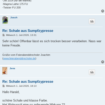
-Jet 1014 (für die Märkte)
-Magma Lathe 175 FU
-Twister FU 200
Josch
Re: Schale aus Sumpfzypresse
B
Mittwoch 1. Juli 2026, 13:31
e
i
Sehr schön! Offenbar lässt es sich trocken besser verarbeiten. Nass war
t
keine Freude.
r
a
g
Grüße vom Feierabenddrechsler Joachim
(
www.feierabenddrechsler.de
)
Jens
Re: Schale aus Sumpfzypresse
B
Mittwoch 1. Juli 2026, 18:13
e
i
Hallo Harald,
t
r
a
schöne Schale und klasse Farbe.
g
Hat Walnussöl eine so anfeuernde Wirkung ??