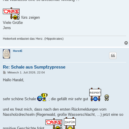
fürs zeigen
Viele Grüße
Jens
Heiterkeit entlastet das Herz. (Hippokrates)
HorstE
Re: Schale aus Sumpfzypresse
B
Mittwoch 1. Juli 2026, 22:04
e
i
Hallo Harald,
t
r
a
g
sehr schöne Schale
; die gefällt mir sehr gut
und es freut mich, dass nach den ersten Rückmeldungen vom
Nassholzdrechseln (Regenwald, große Wasserschlacht, ...) jetzt eine so
positive Geschichte folgt