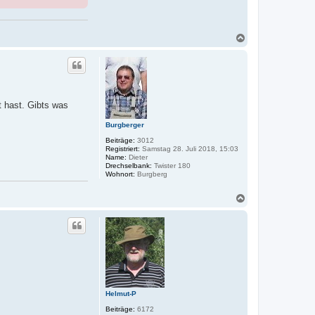
N
a
c
h
o
b
e
t hast. Gibts was
n
Burgberger
Beiträge:
3012
Registriert:
Samstag 28. Juli 2018, 15:03
Name:
Dieter
Drechselbank:
Twister 180
Wohnort:
Burgberg
N
a
c
h
o
b
e
n
Helmut-P
Beiträge:
6172