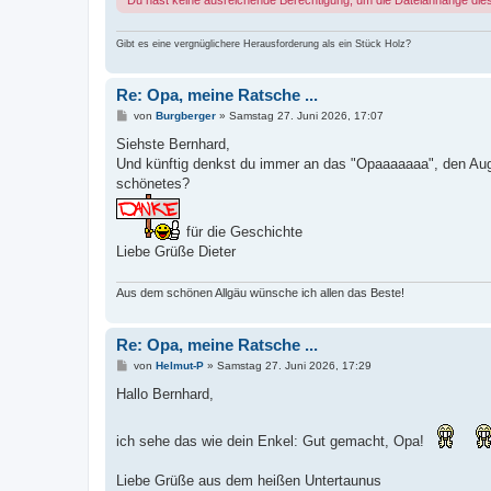
Gibt es eine vergnüglichere Herausforderung als ein Stück Holz?
Re: Opa, meine Ratsche ...
B
von
Burgberger
»
Samstag 27. Juni 2026, 17:07
e
i
Siehste Bernhard,
t
Und künftig denkst du immer an das "Opaaaaaaa", den Auge
r
a
schönetes?
g
für die Geschichte
Liebe Grüße Dieter
Aus dem schönen Allgäu wünsche ich allen das Beste!
Re: Opa, meine Ratsche ...
B
von
Helmut-P
»
Samstag 27. Juni 2026, 17:29
e
i
Hallo Bernhard,
t
r
a
ich sehe das wie dein Enkel: Gut gemacht, Opa!
g
Liebe Grüße aus dem heißen Untertaunus