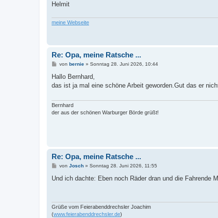
Helmit
meine Webseite
Re: Opa, meine Ratsche ...
B
von
bernie
»
Sonntag 28. Juni 2026, 10:44
e
i
Hallo Bernhard,
t
das ist ja mal eine schöne Arbeit geworden.Gut das er ni
r
a
g
Bernhard
der aus der schönen Warburger Börde grüßt!
Re: Opa, meine Ratsche ...
B
von
Josch
»
Sonntag 28. Juni 2026, 11:55
e
i
Und ich dachte: Eben noch Räder dran und die Fahrende Musi
t
r
a
g
Grüße vom Feierabenddrechsler Joachim
(
www.feierabenddrechsler.de
)