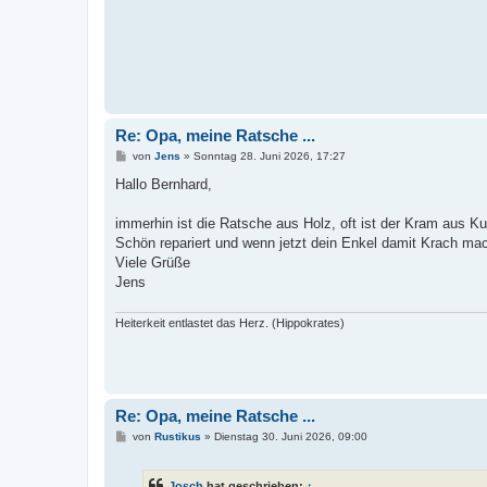
Re: Opa, meine Ratsche ...
B
von
Jens
»
Sonntag 28. Juni 2026, 17:27
e
i
Hallo Bernhard,
t
r
a
immerhin ist die Ratsche aus Holz, oft ist der Kram aus Ku
g
Schön repariert und wenn jetzt dein Enkel damit Krach mac
Viele Grüße
Jens
Heiterkeit entlastet das Herz. (Hippokrates)
Re: Opa, meine Ratsche ...
B
von
Rustikus
»
Dienstag 30. Juni 2026, 09:00
e
i
t
Josch
hat geschrieben:
↑