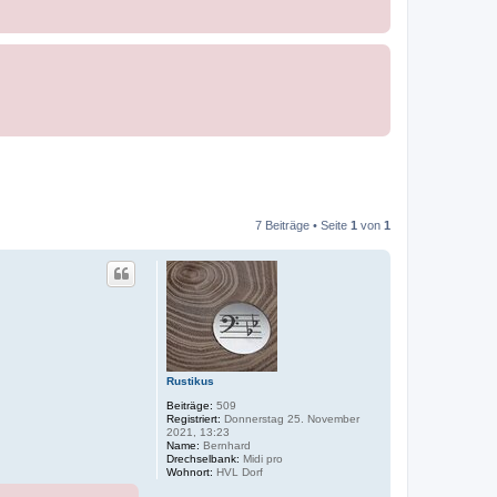
7 Beiträge • Seite
1
von
1
Rustikus
Beiträge:
509
Registriert:
Donnerstag 25. November
2021, 13:23
Name:
Bernhard
Drechselbank:
Midi pro
Wohnort:
HVL Dorf