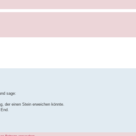
 und sage:
g, der einen Stein erweichen könnte.
y End.
ses Beitrags anzusehen.