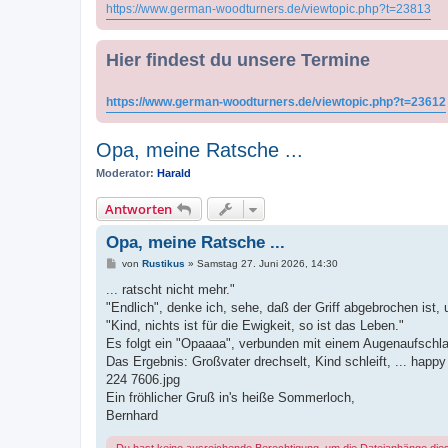
https://www.german-woodturners.de/viewtopic.php?t=23813
Hier findest du unsere Termine
https://www.german-woodturners.de/viewtopic.php?t=23612
Opa, meine Ratsche ...
Moderator:
Harald
Antworten
Opa, meine Ratsche ...
B
von
Rustikus
»
Samstag 27. Juni 2026, 14:30
e
i
... ratscht nicht mehr."
t
"Endlich", denke ich, sehe, daß der Griff abgebrochen ist,
r
a
"Kind, nichts ist für die Ewigkeit, so ist das Leben."
g
Es folgt ein "Opaaaa", verbunden mit einem Augenaufschla
Das Ergebnis: Großvater drechselt, Kind schleift, ... happ
224 7606.jpg
Ein fröhlicher Gruß in's heiße Sommerloch,
Bernhard
Du hast keine ausreichende Berechtigung, um die Dateianhänge die