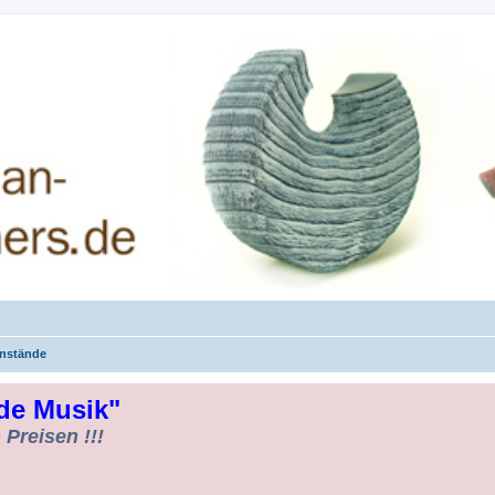
rman-Woodturners *Forum Sauerland*
nstände
de Musik"
Preisen !!!