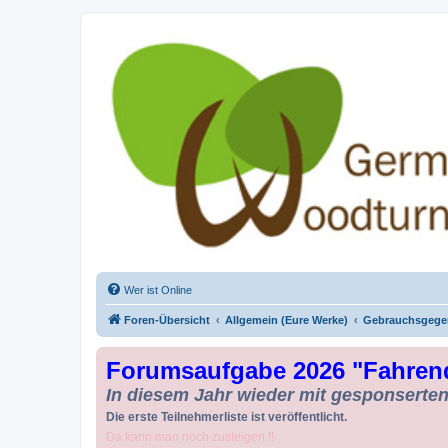
Drechseln und Kunsthandwerk - Ge
Der Treffpunkt für Drechsler und Freunde des Kunsthandwerks
Wer ist Online
Foren-Übersicht
Allgemein (Eure Werke)
Gebrauchsgege
Forumsaufgabe 2026 "Fahren
In diesem Jahr wieder mit gesponserten 
Die erste Teilnehmerliste ist veröffentlicht.
Da kann man noch zusteigen !!