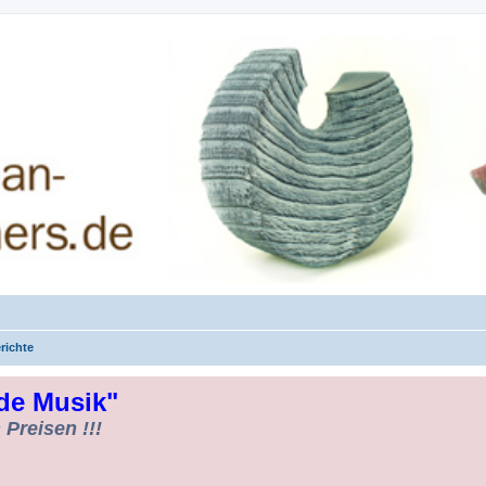
rman-Woodturners *Forum Sauerland*
richte
de Musik"
Preisen !!!