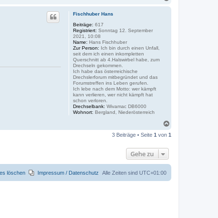
a
c
Fischhuber Hans
h
o
Beiträge:
617
Registriert:
Sonntag 12. September
b
2021, 10:08
e
Name:
Hans Fischhuber
n
Zur Person:
Ich bin durch einen Unfall,
seit dem ich einen inkompletten
Querschnitt ab 4.Halswirbel habe, zum
Drechseln gekommen.
Ich habe das österreichische
Drechslerforum mitbegründet und das
Forumstreffen ins Leben gerufen.
Ich lebe nach dem Motto: wer kämpft
kann verlieren, wer nicht kämpft hat
schon verloren.
Drechselbank:
Wivamac DB6000
Wohnort:
Bergland, Niederösterreich
N
a
3 Beiträge • Seite
1
von
1
c
h
o
Gehe zu
b
e
n
ies löschen
Impressum / Datenschutz
Alle Zeiten sind
UTC+01:00