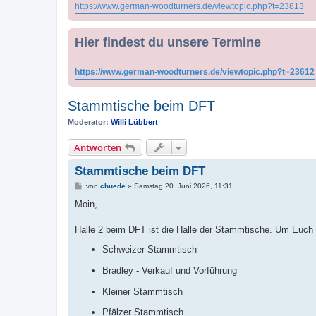
https://www.german-woodturners.de/viewtopic.php?t=23813
Hier findest du unsere Termine
https://www.german-woodturners.de/viewtopic.php?t=23612
Stammtische beim DFT
Moderator:
Willi Lübbert
Antworten
Stammtische beim DFT
B
von
chuede
»
Samstag 20. Juni 2026, 11:31
e
i
Moin,
t
r
a
Halle 2 beim DFT ist die Halle der Stammtische. Um Euch m
g
Schweizer Stammtisch
Bradley - Verkauf und Vorführung
Kleiner Stammtisch
Pfälzer Stammtisch