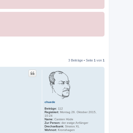
3 Beiträge • Seite
1
von
1
chuede
Beiträge:
112
Registriert:
Montag 26. Oktober 2015,
10:24
Name:
Carsten Hüde
Zur Person:
der ewige Anfänger
Drechselbank:
Stratos XL
Wohnort:
Kronshagen