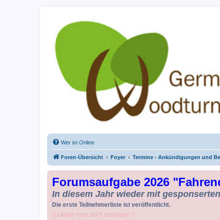
Drechseln und Kunsthandwerk - Ge
Der Treffpunkt für Drechsler und Freunde des Kunsthandwerks
Wer ist Online
Foren-Übersicht
Foyer
Termine - Ankündigungen und Be
Forumsaufgabe 2026 "Fahren
In diesem Jahr wieder mit gesponserten 
Die erste Teilnehmerliste ist veröffentlicht.
Da kann man noch zusteigen !!