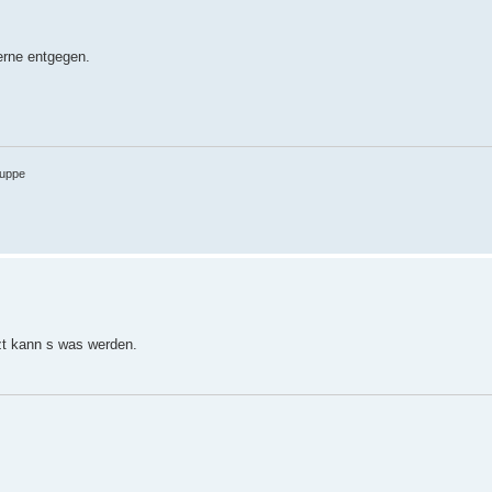
erne entgegen.
ruppe
tzt kann s was werden.