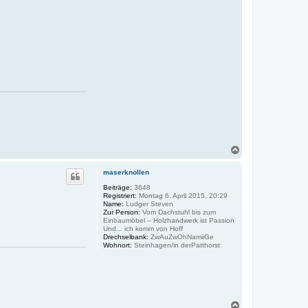
N
a
c
maserknollen
h
o
Beiträge:
3648
Registriert:
Montag 6. April 2015, 20:29
b
Name:
Ludger Steven
e
Zur Person:
Vom Dachstuhl bis zum
n
Einbaumöbel -- Holzhandwerk ist Passion
Und... ich komm von Hoff
Drechselbank:
ZwAuZwOhNamiiGe
Wohnort:
Steinhagen/in derPatthorst
N