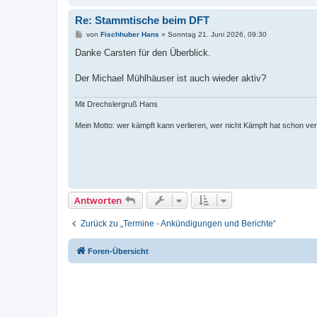
Re: Stammtische beim DFT
B
von
Fischhuber Hans
»
Sonntag 21. Juni 2026, 09:30
e
i
Danke Carsten für den Überblick.
t
r
a
Der Michael Mühlhäuser ist auch wieder aktiv?
g
Mit Drechslergruß Hans
Mein Motto: wer kämpft kann verlieren, wer nicht Kämpft hat schon ver
Antworten
Zurück zu „Termine - Ankündigungen und Berichte“
Foren-Übersicht