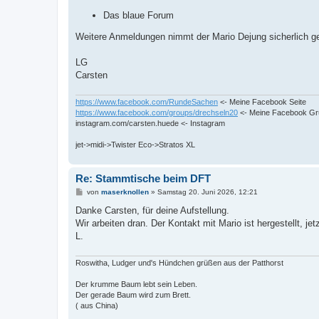
Das blaue Forum
Weitere Anmeldungen nimmt der Mario Dejung sicherlich g
LG
Carsten
https://www.facebook.com/RundeSachen
<- Meine Facebook Seite
https://www.facebook.com/groups/drechseln20
<- Meine Facebook G
instagram.com/carsten.huede <- Instagram
jet->midi->Twister Eco->Stratos XL
Re: Stammtische beim DFT
B
von
maserknollen
»
Samstag 20. Juni 2026, 12:21
e
i
Danke Carsten, für deine Aufstellung.
t
Wir arbeiten dran. Der Kontakt mit Mario ist hergestellt, je
r
a
L.
g
Roswitha, Ludger und's Hündchen grüßen aus der Patthorst
Der krumme Baum lebt sein Leben.
Der gerade Baum wird zum Brett.
( aus China)