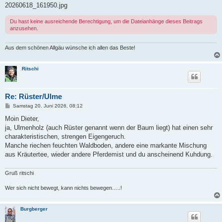
20260618_161950.jpg
Du hast keine ausreichende Berechtigung, um die Dateianhänge dieses Beitrags
anzusehen.
Aus dem schönen Allgäu wünsche ich allen das Beste!
Ritschi
Re: Rüster/Ulme
B
Samstag 20. Juni 2026, 08:12
e
i
Moin Dieter,
t
ja, Ulmenholz (auch Rüster genannt wenn der Baum liegt) hat einen sehr
r
a
charakteristischen, strengen Eigengeruch.
g
Manche riechen feuchten Waldboden, andere eine markante Mischung
aus Kräutertee, wieder andere Pferdemist und du anscheinend Kuhdung.
Gruß ritschi
Wer sich nicht bewegt, kann nichts bewegen…..!
Burgberger