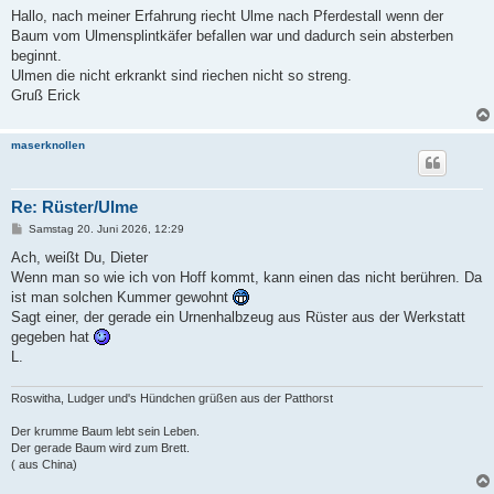
i
Hallo, nach meiner Erfahrung riecht Ulme nach Pferdestall wenn der
t
Baum vom Ulmensplintkäfer befallen war und dadurch sein absterben
r
a
beginnt.
g
Ulmen die nicht erkrankt sind riechen nicht so streng.
Gruß Erick
maserknollen
Re: Rüster/Ulme
B
Samstag 20. Juni 2026, 12:29
e
i
Ach, weißt Du, Dieter
t
Wenn man so wie ich von Hoff kommt, kann einen das nicht berühren. Da
r
a
ist man solchen Kummer gewohnt
g
Sagt einer, der gerade ein Urnenhalbzeug aus Rüster aus der Werkstatt
gegeben hat
L.
Roswitha, Ludger und's Hündchen grüßen aus der Patthorst
Der krumme Baum lebt sein Leben.
Der gerade Baum wird zum Brett.
( aus China)