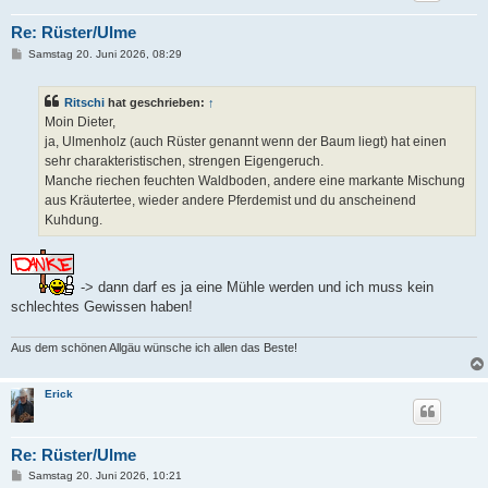
Re: Rüster/Ulme
B
Samstag 20. Juni 2026, 08:29
e
i
t
Ritschi
hat geschrieben:
↑
r
a
Moin Dieter,
g
ja, Ulmenholz (auch Rüster genannt wenn der Baum liegt) hat einen
sehr charakteristischen, strengen Eigengeruch.
Manche riechen feuchten Waldboden, andere eine markante Mischung
aus Kräutertee, wieder andere Pferdemist und du anscheinend
Kuhdung.
-> dann darf es ja eine Mühle werden und ich muss kein
schlechtes Gewissen haben!
Aus dem schönen Allgäu wünsche ich allen das Beste!
Erick
Re: Rüster/Ulme
B
Samstag 20. Juni 2026, 10:21
e