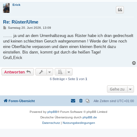
Erick
Re: Rüster/Ulme
B
Samstag 20. Juni 2026, 13:09
e
i
……. ja und an dem Urnenhalbzeug aus Rüster habe ich dran gedrechselt
t
und keinen schlechten Geruch wahrgenommen ! Werde der Urne noch
r
a
eine Oberfläche verpassen und dann einen kleinen Bericht dazu
g
einstellen. Bis dann, kommt gut durch die heißen Tage!
Gruß,Erick
Antworten
6 Beiträge • Seite
1
von
1
Gehe zu
Foren-Übersicht
Alle Zeiten sind
UTC+01:00
Powered by
phpBB
® Forum Software © phpBB Limited
Deutsche Übersetzung durch
phpBB.de
Datenschutz
|
Nutzungsbedingungen