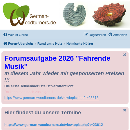
Drechseln und
Kunsthandwerk -
German-Woodturners
*Forum Sauerland*
Der Treffpunkt für Drechsler und Freunde des Kunsthandwerks
Wer ist Online
Registrieren
Anmelden
Foren-Übersicht
Rund um's Holz
Heimische Hölzer
Forumsaufgabe 2026 "Fahrende
Musik"
In diesem Jahr wieder mit gesponserten Preisen
!!!
Die erste Teilnehmerliste ist veröffentlicht.
Da kann man noch zusteigen !!
https://www.german-woodturners.de/viewtopic.php?t=23813
Hier findest du unsere Termine
https://www.german-woodturners.de/viewtopic.php?t=23612