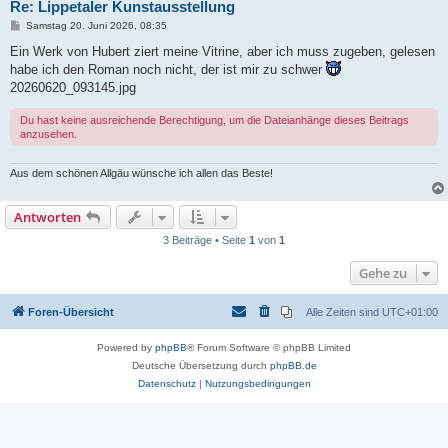
Re: Lippetaler Kunstausstellung
B
Samstag 20. Juni 2026, 08:35
e
i
Ein Werk von Hubert ziert meine Vitrine, aber ich muss zugeben, gelesen
t
habe ich den Roman noch nicht, der ist mir zu schwer
r
a
20260620_093145.jpg
g
Du hast keine ausreichende Berechtigung, um die Dateianhänge dieses Beitrags
anzusehen.
Aus dem schönen Allgäu wünsche ich allen das Beste!
Antworten
3 Beiträge • Seite
1
von
1
Gehe zu
Foren-Übersicht
Alle Zeiten sind
UTC+01:00
Powered by
phpBB
® Forum Software © phpBB Limited
Deutsche Übersetzung durch
phpBB.de
Datenschutz
|
Nutzungsbedingungen