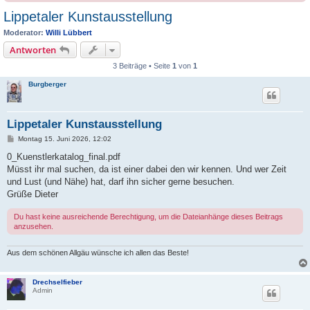
Lippetaler Kunstausstellung
Moderator:
Willi Lübbert
Antworten
3 Beiträge • Seite
1
von
1
Burgberger
Lippetaler Kunstausstellung
B
Montag 15. Juni 2026, 12:02
e
i
0_Kuenstlerkatalog_final.pdf
t
Müsst ihr mal suchen, da ist einer dabei den wir kennen. Und wer Zeit
r
a
und Lust (und Nähe) hat, darf ihn sicher gerne besuchen.
g
Grüße Dieter
Du hast keine ausreichende Berechtigung, um die Dateianhänge dieses Beitrags
anzusehen.
Aus dem schönen Allgäu wünsche ich allen das Beste!
Drechselfieber
Admin