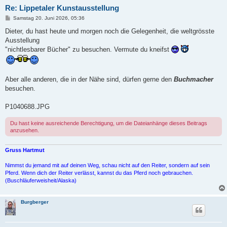
Re: Lippetaler Kunstausstellung
B
Samstag 20. Juni 2026, 05:36
e
i
Dieter, du hast heute und morgen noch die Gelegenheit, die weltgrösste
t
Ausstellung
r
a
"nichtlesbarer Bücher" zu besuchen. Vermute du kneifst
g
Aber alle anderen, die in der Nähe sind, dürfen gerne den
Buchmacher
besuchen.
P1040688.JPG
Du hast keine ausreichende Berechtigung, um die Dateianhänge dieses Beitrags
anzusehen.
Gruss Hartmut
Nimmst du jemand mit auf deinen Weg, schau nicht auf den Reiter, sondern auf sein
Pferd. Wenn dich der Reiter verlässt, kannst du das Pferd noch gebrauchen.
(Buschläuferweisheit/Alaska)
Burgberger