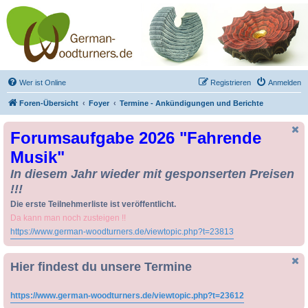
Drechseln und
Kunsthandwerk -
German-Woodturners
*Forum Sauerland*
Der Treffpunkt für Drechsler und Freunde des Kunsthandwerks
Wer ist Online
Registrieren
Anmelden
Foren-Übersicht
Foyer
Termine - Ankündigungen und Berichte
Forumsaufgabe 2026 "Fahrende
Musik"
In diesem Jahr wieder mit gesponserten Preisen
!!!
Die erste Teilnehmerliste ist veröffentlicht.
Da kann man noch zusteigen !!
https://www.german-woodturners.de/viewtopic.php?t=23813
Hier findest du unsere Termine
https://www.german-woodturners.de/viewtopic.php?t=23612