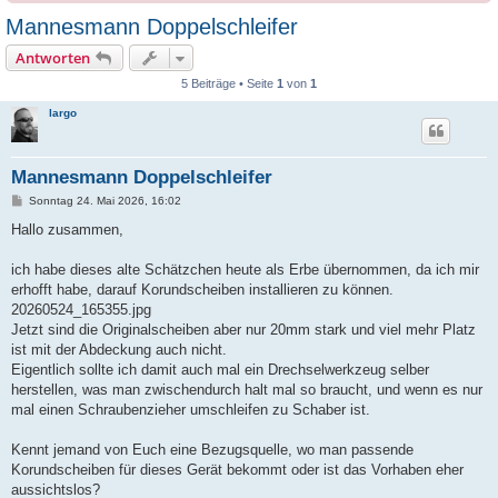
Mannesmann Doppelschleifer
Antworten
5 Beiträge • Seite
1
von
1
largo
Mannesmann Doppelschleifer
B
Sonntag 24. Mai 2026, 16:02
e
i
Hallo zusammen,
t
r
a
ich habe dieses alte Schätzchen heute als Erbe übernommen, da ich mir
g
erhofft habe, darauf Korundscheiben installieren zu können.
20260524_165355.jpg
Jetzt sind die Originalscheiben aber nur 20mm stark und viel mehr Platz
ist mit der Abdeckung auch nicht.
Eigentlich sollte ich damit auch mal ein Drechselwerkzeug selber
herstellen, was man zwischendurch halt mal so braucht, und wenn es nur
mal einen Schraubenzieher umschleifen zu Schaber ist.
Kennt jemand von Euch eine Bezugsquelle, wo man passende
Korundscheiben für dieses Gerät bekommt oder ist das Vorhaben eher
aussichtslos?