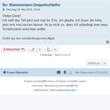
Re: Mannesmann Doppelschleifer
B
Dienstag 26. Mai 2026, 16:24
e
i
Vielen Dank!
t
Ich stell das Teil jetzt erst mal ins Eck, ich glaube, ich muss die Infos
r
a
jetzt erst mal sacken lassen. Ist ja nicht so, dass ich unbedingt eine neue
g
Schärfstation einrichten wollte.
Grüße aus dem (württembergischen) Allgäu
Antworten
5 Beiträge • Seite
1
von
1
Gehe zu
Foren-Übersicht
Alle Zeiten sind
UTC+01:00
Powered by
phpBB
® Forum Software © phpBB Limited
Deutsche Übersetzung durch
phpBB.de
Datenschutz
|
Nutzungsbedingungen