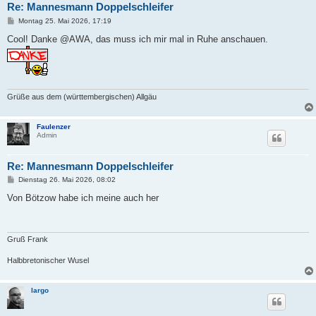
Re: Mannesmann Doppelschleifer
B
Montag 25. Mai 2026, 17:19
e
i
Cool! Danke @AWA, das muss ich mir mal in Ruhe anschauen.
t
r
a
g
Grüße aus dem (württembergischen) Allgäu
Faulenzer
Admin
Re: Mannesmann Doppelschleifer
B
Dienstag 26. Mai 2026, 08:02
e
i
Von Bötzow habe ich meine auch her
t
r
a
g
Gruß Frank
Halbbretonischer Wusel
largo