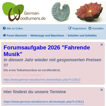
Drechseln und
Kunsthandwerk -
German-Woodturners
*Forum Sauerland*
Der Treffpunkt für Drechsler und Freunde des Kunsthandwerks
Wer ist Online
Registrieren
Anmelden
Foren-Übersicht
Werkzeuge und Maschinen
Schärfen und Schleifen
Forumsaufgabe 2026 "Fahrende
Musik"
In diesem Jahr wieder mit gesponserten Preisen
!!!
Die erste Teilnehmerliste ist veröffentlicht.
Da kann man noch zusteigen !!
https://www.german-woodturners.de/viewtopic.php?t=23813
Hier findest du unsere Termine
https://www.german-woodturners.de/viewtopic.php?t=23612