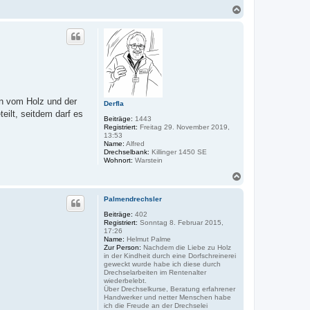
N
a
c
h
o
b
e
n
in vom Holz und der
Derfla
eilt, seitdem darf es
Beiträge:
1443
Registriert:
Freitag 29. November 2019,
13:53
Name:
Alfred
Drechselbank:
Killinger 1450 SE
Wohnort:
Warstein
N
a
c
Palmendrechsler
h
o
Beiträge:
402
Registriert:
Sonntag 8. Februar 2015,
b
17:26
e
Name:
Helmut Palme
n
Zur Person:
Nachdem die Liebe zu Holz
in der Kindheit durch eine Dorfschreinerei
geweckt wurde habe ich diese durch
Drechselarbeiten im Rentenalter
wiederbelebt.
Über Drechselkurse, Beratung erfahrener
Handwerker und netter Menschen habe
ich die Freude an der Drechselei