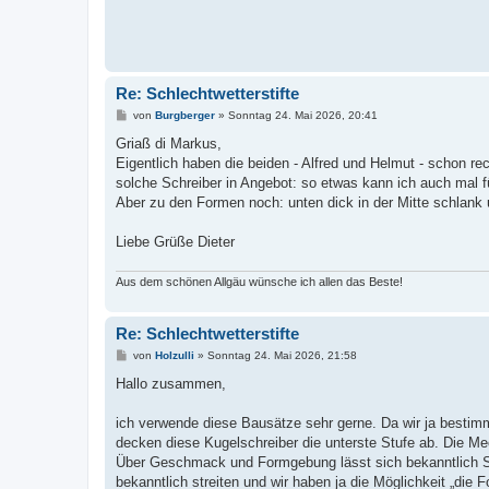
Re: Schlechtwetterstifte
B
von
Burgberger
»
Sonntag 24. Mai 2026, 20:41
e
i
Griaß di Markus,
t
Eigentlich haben die beiden - Alfred und Helmut - schon re
r
a
solche Schreiber in Angebot: so etwas kann ich auch mal für
g
Aber zu den Formen noch: unten dick in der Mitte schlank 
Liebe Grüße Dieter
Aus dem schönen Allgäu wünsche ich allen das Beste!
Re: Schlechtwetterstifte
B
von
Holzulli
»
Sonntag 24. Mai 2026, 21:58
e
i
Hallo zusammen,
t
r
a
ich verwende diese Bausätze sehr gerne. Da wir ja bestimm
g
decken diese Kugelschreiber die unterste Stufe ab. Die Me
Über Geschmack und Formgebung lässt sich bekanntlich Str
bekanntlich streiten und wir haben ja die Möglichkeit „die F