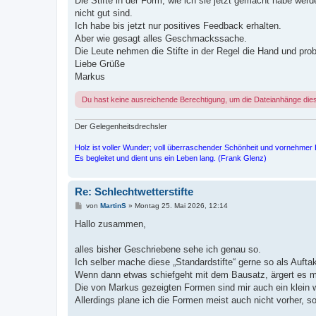
Die Stifte in der Form, wie ich sie jetzt gemacht habe 
nicht gut sind.
Ich habe bis jetzt nur positives Feedback erhalten.
Aber wie gesagt alles Geschmackssache.
Die Leute nehmen die Stifte in der Regel die Hand und prob
Liebe Grüße
Markus
Du hast keine ausreichende Berechtigung, um die Dateianhänge die
Der Gelegenheitsdrechsler
Holz ist voller Wunder; voll überraschender Schönheit und vornehmer 
Es begleitet und dient uns ein Leben lang. (Frank Glenz)
Re: Schlechtwetterstifte
B
von
MartinS
»
Montag 25. Mai 2026, 12:14
e
i
Hallo zusammen,
t
r
a
alles bisher Geschriebene sehe ich genau so.
g
Ich selber mache diese „Standardstifte“ gerne so als Aufta
Wenn dann etwas schiefgeht mit dem Bausatz, ärgert es mi
Die von Markus gezeigten Formen sind mir auch ein klein 
Allerdings plane ich die Formen meist auch nicht vorher, 