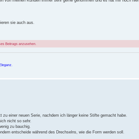
werden von meinen Kunden immer sehr gerne genommen und es hat mir noch nie
ieren sie auch aus.
ses Beitrags anzusehen.
Eleganz.
kt zu einer neuen Serie, nachdem ich länger keine Stifte gemacht habe.
ch nicht so sehr.
wenig zu bauchig.
sondern entscheide während des Drechselns, wie die Form werden soll.