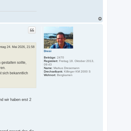
N
a
c
h
o
b
e
n
ntag 24. Mai 2026, 21:58
Dresi
Beiträge:
2470
Registriert:
Freitag 18. Oktober 2013,
gestalten sollte,
09:43
ren.
Name:
Markus Dresemann
Drechselbank:
Killinger KM 2000 S
t sich bekanntlich
Wohnort:
Bergkamen
nd wir haben erst 2