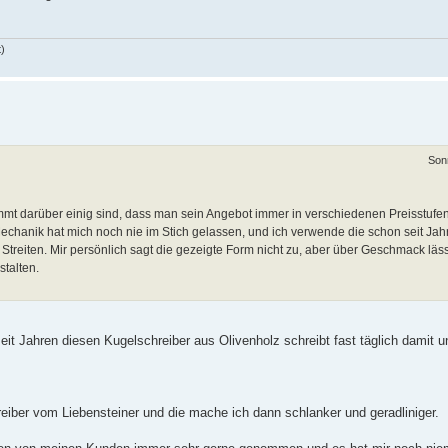
t)
Son
mt darüber einig sind, dass man sein Angebot immer in verschiedenen Preisstufen 
Mechanik hat mich noch nie im Stich gelassen, und ich verwende die schon seit Jah
reiten. Mir persönlich sagt die gezeigte Form nicht zu, aber über Geschmack läss
stalten.
it Jahren diesen Kugelschreiber aus Olivenholz schreibt fast täglich damit u
reiber vom Liebensteiner und die mache ich dann schlanker und geradliniger.