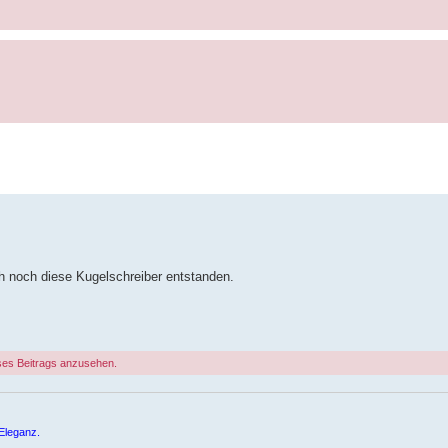
h noch diese Kugelschreiber entstanden.
ses Beitrags anzusehen.
Eleganz.