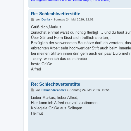
Re: Schlechtwetterstifte
B
von
Derfla
»
Sonntag 24. Mai 2026, 12:01
e
i
Grüß dich,Markus,
t
zunächst einmal warst du richtig fleißig! … und du hast zum
r
a
Über Stil und Form lässt sich trefflich streiten, ..
g
Bezüglich der verwendeten Bausätze darf ich verraten, das
erbrachten Arbeit sehr hochwertiger Stift auch beim Innenl
bei meinen Stiften innen drin gern auch ein paar Euro me
..sorry, wenn ich das so schreibe..
beste Grüße
Alfred
Re: Schlechtwetterstifte
B
von
Palmendrechsler
»
Sonntag 24. Mai 2026, 19:55
e
i
Lieber Markus, lieber Alfred,
t
Hier kann ich Alfred nur voll zustimmen.
r
a
Kollegiale Grüße aus Solingen
g
Helmut