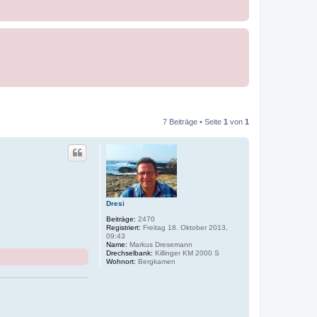
7 Beiträge • Seite
1
von
1
Dresi
Beiträge:
2470
Registriert:
Freitag 18. Oktober 2013,
09:43
Name:
Markus Dresemann
Drechselbank:
Killinger KM 2000 S
Wohnort:
Bergkamen