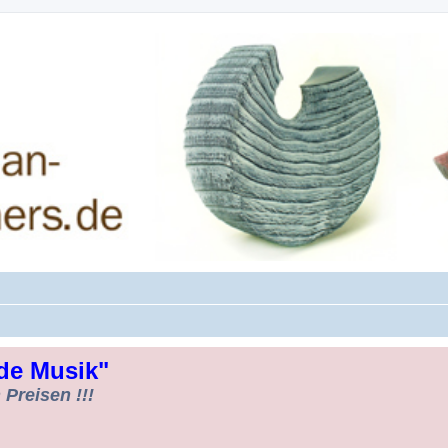
rman-Woodturners *Forum Sauerland*
de Musik"
Preisen !!!