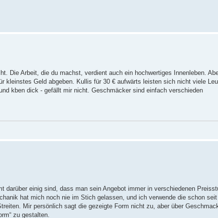
cht. Die Arbeit, die du machst, verdient auch ein hochwertiges Innenleben. Ab
 kleinstes Geld abgeben. Kullis für 30 € aufwärts leisten sich nicht viele Leu
und kben dick - gefällt mir nicht. Geschmäcker sind einfach verschieden
t darüber einig sind, dass man sein Angebot immer in verschiedenen Preisstu
chanik hat mich noch nie im Stich gelassen, und ich verwende die schon seit
eiten. Mir persönlich sagt die gezeigte Form nicht zu, aber über Geschmack
orm“ zu gestalten.