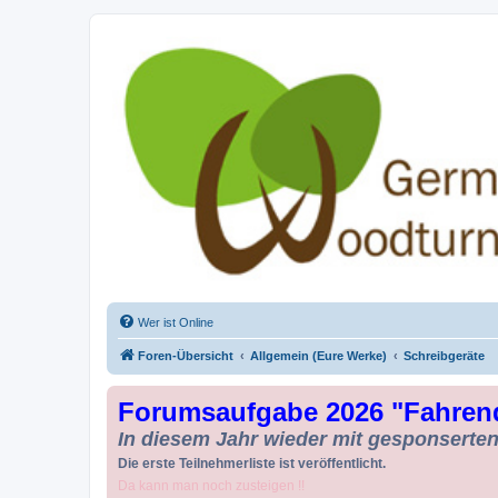
Drechseln und Kunsthandwerk - Ge
Der Treffpunkt für Drechsler und Freunde des Kunsthandwerks
Wer ist Online
Foren-Übersicht
Allgemein (Eure Werke)
Schreibgeräte
Forumsaufgabe 2026 "Fahren
In diesem Jahr wieder mit gesponserten 
Die erste Teilnehmerliste ist veröffentlicht.
Da kann man noch zusteigen !!