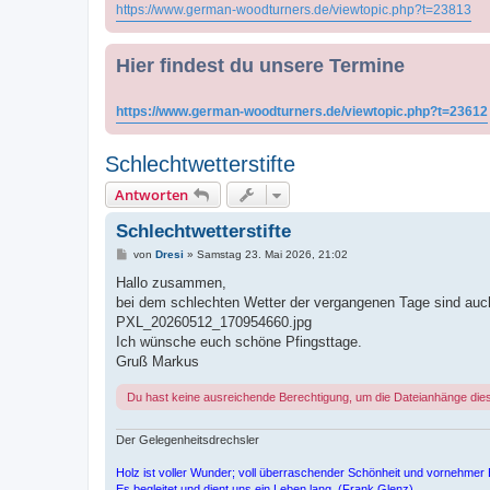
https://www.german-woodturners.de/viewtopic.php?t=23813
Hier findest du unsere Termine
https://www.german-woodturners.de/viewtopic.php?t=23612
Schlechtwetterstifte
Antworten
Schlechtwetterstifte
B
von
Dresi
»
Samstag 23. Mai 2026, 21:02
e
i
Hallo zusammen,
t
bei dem schlechten Wetter der vergangenen Tage sind auc
r
a
PXL_20260512_170954660.jpg
g
Ich wünsche euch schöne Pfingsttage.
Gruß Markus
Du hast keine ausreichende Berechtigung, um die Dateianhänge die
Der Gelegenheitsdrechsler
Holz ist voller Wunder; voll überraschender Schönheit und vornehmer 
Es begleitet und dient uns ein Leben lang. (Frank Glenz)