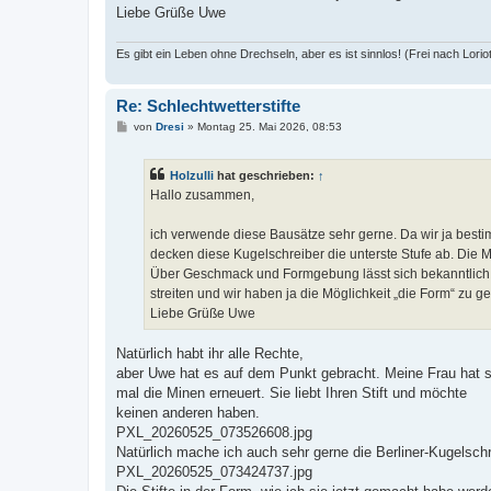
Liebe Grüße Uwe
Es gibt ein Leben ohne Drechseln, aber es ist sinnlos! (Frei nach Lorio
Re: Schlechtwetterstifte
B
von
Dresi
»
Montag 25. Mai 2026, 08:53
e
i
t
Holzulli
hat geschrieben:
↑
r
a
Hallo zusammen,
g
ich verwende diese Bausätze sehr gerne. Da wir ja bestim
decken diese Kugelschreiber die unterste Stufe ab. Die 
Über Geschmack und Formgebung lässt sich bekanntlich St
streiten und wir haben ja die Möglichkeit „die Form“ zu ge
Liebe Grüße Uwe
Natürlich habt ihr alle Rechte,
aber Uwe hat es auf dem Punkt gebracht. Meine Frau hat se
mal die Minen erneuert. Sie liebt Ihren Stift und möchte
keinen anderen haben.
PXL_20260525_073526608.jpg
Natürlich mache ich auch sehr gerne die Berliner-Kugelsch
PXL_20260525_073424737.jpg