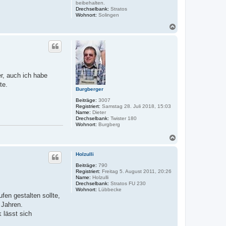
beibehalten.
Drechselbank:
Stratos
Wohnort:
Solingen
N
a
c
h
o
b
e
er, auch ich habe
n
te.
Burgberger
Beiträge:
3007
Registriert:
Samstag 28. Juli 2018, 15:03
Name:
Dieter
Drechselbank:
Twister 180
Wohnort:
Burgberg
N
a
c
Holzulli
h
o
Beiträge:
790
Registriert:
Freitag 5. August 2011, 20:26
b
Name:
Holzulli
e
Drechselbank:
Stratos FU 230
n
Wohnort:
Lübbecke
fen gestalten sollte,
 Jahren.
 lässt sich