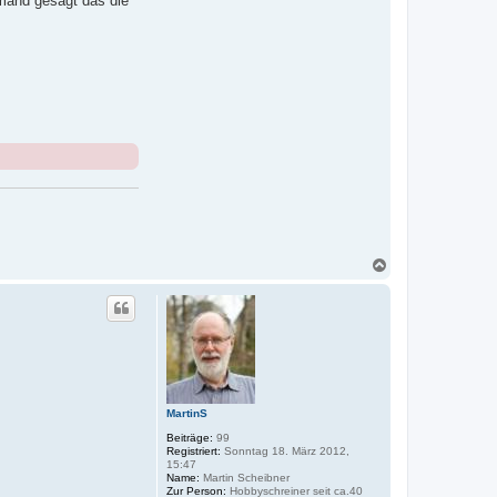
mand gesagt das die
N
a
c
h
o
b
e
n
MartinS
Beiträge:
99
Registriert:
Sonntag 18. März 2012,
15:47
Name:
Martin Scheibner
Zur Person:
Hobbyschreiner seit ca.40