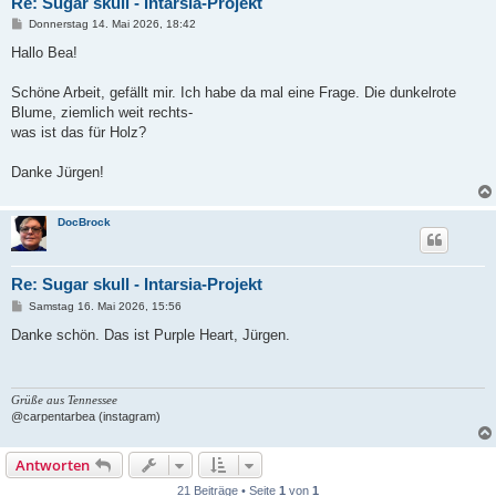
Re: Sugar skull - Intarsia-Projekt
B
Donnerstag 14. Mai 2026, 18:42
e
i
Hallo Bea!
t
r
a
Schöne Arbeit, gefällt mir. Ich habe da mal eine Frage. Die dunkelrote
g
Blume, ziemlich weit rechts-
was ist das für Holz?
Danke Jürgen!
DocBrock
Re: Sugar skull - Intarsia-Projekt
B
Samstag 16. Mai 2026, 15:56
e
i
Danke schön. Das ist Purple Heart, Jürgen.
t
r
a
g
Grüße aus Tennessee
@carpentarbea (instagram)
Antworten
21 Beiträge • Seite
1
von
1