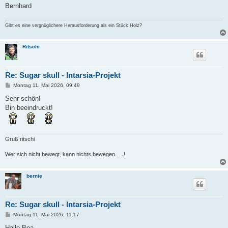
Bernhard
Gibt es eine vergnüglichere Herausforderung als ein Stück Holz?
Ritschi
Re: Sugar skull - Intarsia-Projekt
B
Montag 11. Mai 2026, 09:49
e
i
Sehr schön!
t
Bin beeindruckt!
r
a
g
Gruß ritschi
Wer sich nicht bewegt, kann nichts bewegen…..!
bernie
Re: Sugar skull - Intarsia-Projekt
B
Montag 11. Mai 2026, 11:17
e
i
Hallo Bea