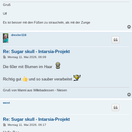
Gruß
Ulf
Es ist besser mit den Füßen zu straucheln, als mit der Zunge
drexler116
Re: Sugar skull - Intarsia-Projekt
B
Montag 11. Mai 2026, 06:09
e
i
Die 60er mit Blumen im Haar
t
r
a
g
Richtig gut
und so sauber verarbeitet
Gruß von Manni aus Willebadessen - Niesen
west
Re: Sugar skull - Intarsia-Projekt
B
Montag 11. Mai 2026, 06:17
e
i