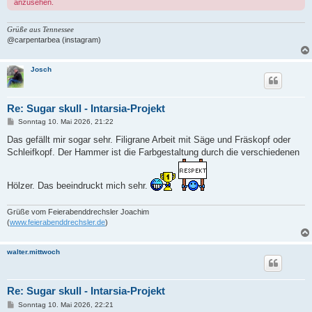
anzusehen.
Grüße aus Tennessee
@carpentarbea (instagram)
Josch
Re: Sugar skull - Intarsia-Projekt
B
Sonntag 10. Mai 2026, 21:22
e
i
Das gefällt mir sogar sehr. Filigrane Arbeit mit Säge und Fräskopf oder
t
Schleifkopf. Der Hammer ist die Farbgestaltung durch die verschiedenen
r
a
g
Hölzer. Das beeindruckt mich sehr.
Grüße vom Feierabenddrechsler Joachim
(
www.feierabenddrechsler.de
)
walter.mittwoch
Re: Sugar skull - Intarsia-Projekt
B
Sonntag 10. Mai 2026, 22:21