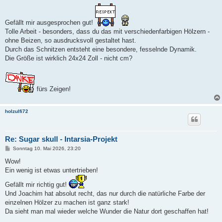
e
i
t
r
Gefällt mir ausgesprochen gut!
a
g
Tolle Arbeit - besonders, dass du das mit verschiedenfarbigen Hölzern -
ohne Beizen, so ausdrucksvoll gestaltet hast.
Durch das Schnitzen entsteht eine besondere, fesselnde Dynamik.
Die Größe ist wirklich 24x24 Zoll - nicht cm?
fürs Zeigen!
holzulfi72
Re: Sugar skull - Intarsia-Projekt
B
Sonntag 10. Mai 2026, 23:20
e
i
Wow!
t
Ein wenig ist etwas untertrieben!
r
a
Gefällt mir richtig gut!
g
Und Joachim hat absolut recht, das nur durch die natürliche Farbe der
einzelnen Hölzer zu machen ist ganz stark!
Da sieht man mal wieder welche Wunder die Natur dort geschaffen hat!