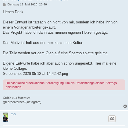
B
Dienstag 12. Mai 2026, 20:46
e
i
Lieben Dank.
t
r
a
Dieser Entwurf ist tatsächlich nicht von mir, sondern ich habe ihn von
g
einem Vorlagenanbieter gekauft.
Das Projekt habe ich dann aus meinen eigenen Hölzern gesägt.
Das Motiv ist halt aus der mexikanischen Kultur.
Die Teile werden vor dem Ölen auf eine Sperrholzplatte geleimt.
Eigene Entwürfe habe ich aber auch schon umgesetzt. Hier mal eine
kleine Collage.
Screenshot 2026-05-12 at 14.42.42.png
Du hast keine ausreichende Berechtigung, um die Dateianhänge dieses Beitrags
anzusehen.
Grüße aus Tennessee
@carpentarbea (instagram)
T.G.