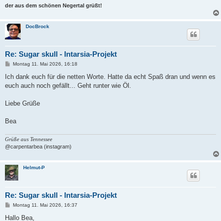
der aus dem schönen Negertal grüßt!
DocBrock
Re: Sugar skull - Intarsia-Projekt
B
Montag 11. Mai 2026, 16:18
e
i
Ich dank euch für die netten Worte. Hatte da echt Spaß dran und wenn es
t
euch auch noch gefällt... Geht runter wie Öl.
r
a
g
Liebe Grüße
Bea
Grüße aus Tennessee
@carpentarbea (instagram)
Helmut-P
Re: Sugar skull - Intarsia-Projekt
B
Montag 11. Mai 2026, 16:37
e
i
Hallo Bea,