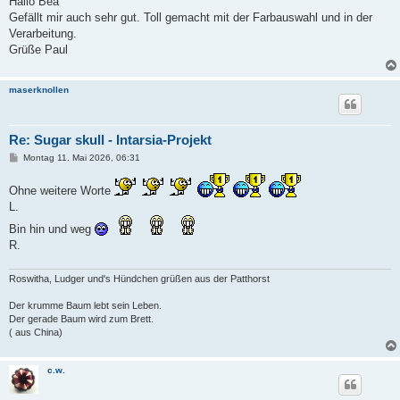
Hallo Bea
t
Gefällt mir auch sehr gut. Toll gemacht mit der Farbauswahl und in der
r
a
Verarbeitung.
g
Grüße Paul
maserknollen
Re: Sugar skull - Intarsia-Projekt
B
Montag 11. Mai 2026, 06:31
e
i
Ohne weitere Worte
t
r
L.
a
g
Bin hin und weg
R.
Roswitha, Ludger und's Hündchen grüßen aus der Patthorst
Der krumme Baum lebt sein Leben.
Der gerade Baum wird zum Brett.
( aus China)
c.w.