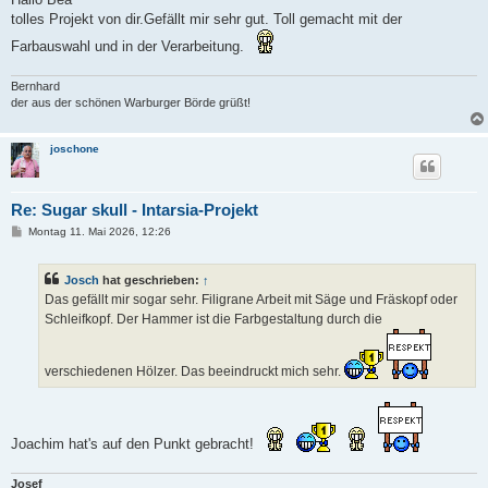
t
tolles Projekt von dir.Gefällt mir sehr gut. Toll gemacht mit der
r
a
Farbauswahl und in der Verarbeitung.
g
Bernhard
der aus der schönen Warburger Börde grüßt!
joschone
Re: Sugar skull - Intarsia-Projekt
B
Montag 11. Mai 2026, 12:26
e
i
t
Josch
hat geschrieben:
↑
r
a
Das gefällt mir sogar sehr. Filigrane Arbeit mit Säge und Fräskopf oder
g
Schleifkopf. Der Hammer ist die Farbgestaltung durch die
verschiedenen Hölzer. Das beeindruckt mich sehr.
Joachim hat's auf den Punkt gebracht!
Josef