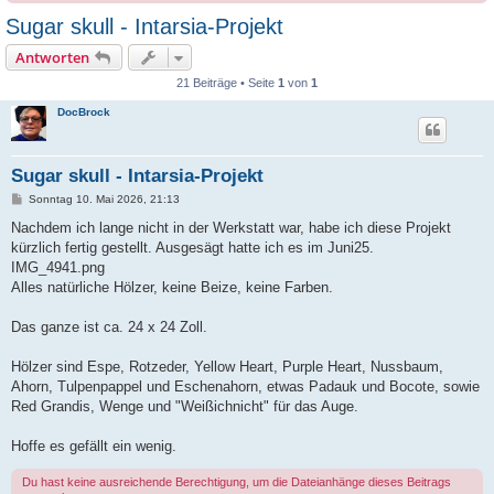
Sugar skull - Intarsia-Projekt
Antworten
21 Beiträge • Seite
1
von
1
DocBrock
Sugar skull - Intarsia-Projekt
B
Sonntag 10. Mai 2026, 21:13
e
i
Nachdem ich lange nicht in der Werkstatt war, habe ich diese Projekt
t
kürzlich fertig gestellt. Ausgesägt hatte ich es im Juni25.
r
a
IMG_4941.png
g
Alles natürliche Hölzer, keine Beize, keine Farben.
Das ganze ist ca. 24 x 24 Zoll.
Hölzer sind Espe, Rotzeder, Yellow Heart, Purple Heart, Nussbaum,
Ahorn, Tulpenpappel und Eschenahorn, etwas Padauk und Bocote, sowie
Red Grandis, Wenge und "Weißichnicht" für das Auge.
Hoffe es gefällt ein wenig.
Du hast keine ausreichende Berechtigung, um die Dateianhänge dieses Beitrags