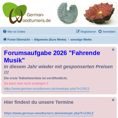
Drechseln und
Kunsthandwerk -
German-Woodturners
*Forum Sauerland*
Der Treffpunkt für Drechsler und Freunde des Kunsthandwerks
Wer ist Online
Registrieren
Anmelden
Foren-Übersicht
Allgemein (Eure Werke)
sonstige Werke
Forumsaufgabe 2026 "Fahrende
Musik"
In diesem Jahr wieder mit gesponserten Preisen
!!!
Die erste Teilnehmerliste ist veröffentlicht.
Da kann man noch zusteigen !!
https://www.german-woodturners.de/viewtopic.php?t=23813
Hier findest du unsere Termine
https://www.german-woodturners.de/viewtopic.php?t=23612