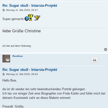
Re: Sugar skull - Intarsia-Projekt
B
Montag 11. Mai 2026, 06:47
e
i
Super gemacht
t
r
a
g
liebe Grüße Christine
ich bin auf dem Holzweg
Rustikus
Re: Sugar skull - Intarsia-Projekt
B
Montag 11. Mai 2026, 09:43
e
i
Hallo Bea,
t
r
a
da ist dir wieder ein sehr beeindruckendes Porträt gelungen.
g
Ich las vor einiger Zeit eine Biographie von Frida Kahlo und fühle mich bei
deinem Kunstwerk sehr an diese Malerin erinnert.
Freundl. Grüße,