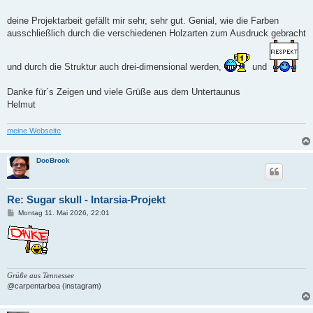
t
r
a
deine Projektarbeit gefällt mir sehr, sehr gut. Genial, wie die Farben
g
ausschließlich durch die verschiedenen Holzarten zum Ausdruck gebracht
und durch die Struktur auch drei-dimensional werden,
und
Danke für´s Zeigen und viele Grüße aus dem Untertaunus
Helmut
meine Webseite
DocBrock
Re: Sugar skull - Intarsia-Projekt
B
Montag 11. Mai 2026, 22:01
e
i
t
r
a
g
Grüße aus Tennessee
@carpentarbea (instagram)