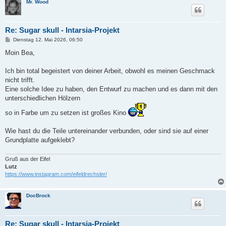
Mr. Wood
Re: Sugar skull - Intarsia-Projekt
B
Dienstag 12. Mai 2026, 06:50
e
i
Moin Bea,
t
r
a
Ich bin total begeistert von deiner Arbeit, obwohl es meinen Geschmack
g
nicht trifft.
Eine solche Idee zu haben, den Entwurf zu machen und es dann mit den
unterschiedlichen Hölzern
so in Farbe um zu setzen ist großes Kino
Wie hast du die Teile untereinander verbunden, oder sind sie auf einer
Grundplatte aufgeklebt?
Gruß aus der Eifel
Lutz
https://www.instagram.com/eifeldrechsler/
DocBrock
Re: Sugar skull - Intarsia-Projekt