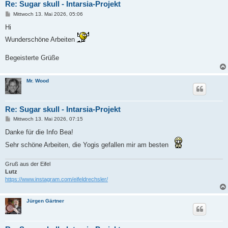
Re: Sugar skull - Intarsia-Projekt
B
Mittwoch 13. Mai 2026, 05:06
e
i
Hi
t
r
Wunderschöne Arbeiten
a
g
Begeisterte Grüße
Mr. Wood
Re: Sugar skull - Intarsia-Projekt
B
Mittwoch 13. Mai 2026, 07:15
e
i
Danke für die Info Bea!
t
r
Sehr schöne Arbeiten, die Yogis gefallen mir am besten
a
g
Gruß aus der Eifel
Lutz
https://www.instagram.com/eifeldrechsler/
Jürgen Gärtner