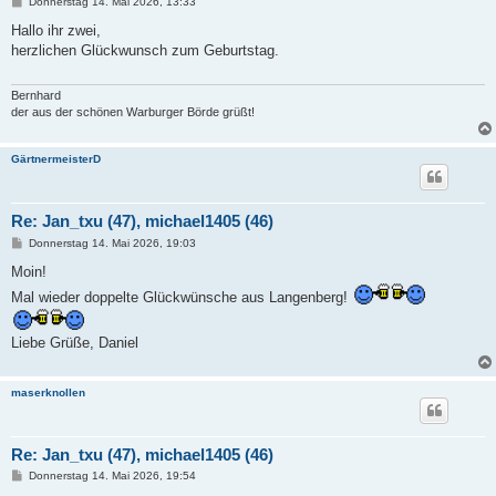
B
Donnerstag 14. Mai 2026, 13:33
e
i
Hallo ihr zwei,
t
herzlichen Glückwunsch zum Geburtstag.
r
a
g
Bernhard
der aus der schönen Warburger Börde grüßt!
GärtnermeisterD
Re: Jan_txu (47), michael1405 (46)
B
Donnerstag 14. Mai 2026, 19:03
e
i
Moin!
t
Mal wieder doppelte Glückwünsche aus Langenberg!
r
a
g
Liebe Grüße, Daniel
maserknollen
Re: Jan_txu (47), michael1405 (46)
B
Donnerstag 14. Mai 2026, 19:54
e