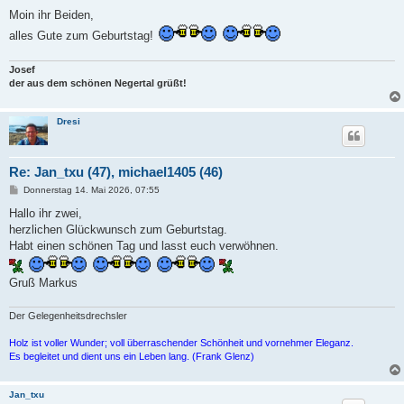
e
i
Moin ihr Beiden,
t
alles Gute zum Geburtstag!
r
a
g
Josef
der aus dem schönen Negertal grüßt!
Dresi
Re: Jan_txu (47), michael1405 (46)
B
Donnerstag 14. Mai 2026, 07:55
e
i
Hallo ihr zwei,
t
herzlichen Glückwunsch zum Geburtstag.
r
a
Habt einen schönen Tag und lasst euch verwöhnen.
g
Gruß Markus
Der Gelegenheitsdrechsler
Holz ist voller Wunder; voll überraschender Schönheit und vornehmer Eleganz.
Es begleitet und dient uns ein Leben lang. (Frank Glenz)
Jan_txu