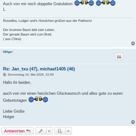
i
Auch von mir noch doppelte Gratulation
t
L.
r
a
g
Roswitha, Ludger und's Hündchen grüßen aus der Patthorst
Der krumme Baum lebt sein Leben.
Der gerade Baum wird zum Brett.
( aus China)
H0lger
Re: Jan_txu (47), michael1405 (46)
B
Donnerstag 14. Mai 2026, 22:09
e
i
Hallo ihr beiden,
t
r
a
auch von mir einen herzlichen Glückwunsch und alles gute zu euren
g
Geburtstagen
Liebe Grüße
Holger
Antworten