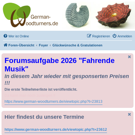
Drechseln und
Kunsthandwerk -
German-Woodturners
*Forum Sauerland*
Der Treffpunkt für Drechsler und Freunde des Kunsthandwerks
Wer ist Online
Registrieren
Anmelden
Foren-Übersicht
Foyer
Glückwünsche & Gratulationen
Forumsaufgabe 2026 "Fahrende
Musik"
In diesem Jahr wieder mit gesponserten Preisen
!!!
Die erste Teilnehmerliste ist veröffentlicht.
Da kann man noch zusteigen !!
https://www.german-woodturners.de/viewtopic.php?t=23813
Hier findest du unsere Termine
https://www.german-woodturners.de/viewtopic.php?t=23612