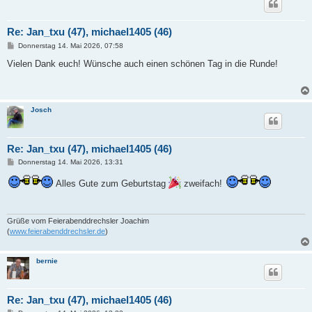
Re: Jan_txu (47), michael1405 (46)
B
Donnerstag 14. Mai 2026, 07:58
e
i
Vielen Dank euch! Wünsche auch einen schönen Tag in die Runde!
t
r
a
g
Josch
Re: Jan_txu (47), michael1405 (46)
B
Donnerstag 14. Mai 2026, 13:31
e
i
Alles Gute zum Geburtstag
zweifach!
t
r
a
g
Grüße vom Feierabenddrechsler Joachim
(
www.feierabenddrechsler.de
)
bernie
Re: Jan_txu (47), michael1405 (46)