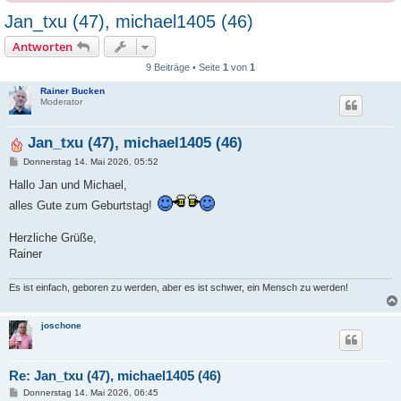
Jan_txu (47), michael1405 (46)
Antworten
9 Beiträge • Seite
1
von
1
Rainer Bucken
Moderator
Jan_txu (47), michael1405 (46)
B
Donnerstag 14. Mai 2026, 05:52
e
i
Hallo Jan und Michael,
t
alles Gute zum Geburtstag!
r
a
g
Herzliche Grüße,
Rainer
Es ist einfach, geboren zu werden, aber es ist schwer, ein Mensch zu werden!
joschone
Re: Jan_txu (47), michael1405 (46)
B
Donnerstag 14. Mai 2026, 06:45