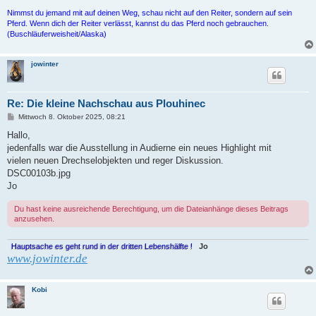
Nimmst du jemand mit auf deinen Weg, schau nicht auf den Reiter, sondern auf sein
Pferd. Wenn dich der Reiter verlässt, kannst du das Pferd noch gebrauchen.
(Buschläuferweisheit/Alaska)
jowinter
Re: Die kleine Nachschau aus Plouhinec
B
Mittwoch 8. Oktober 2025, 08:21
e
i
Hallo,
t
jedenfalls war die Ausstellung in Audierne ein neues Highlight mit
r
a
vielen neuen Drechselobjekten und reger Diskussion.
g
DSC00103b.jpg
Jo
Du hast keine ausreichende Berechtigung, um die Dateianhänge dieses Beitrags
anzusehen.
Hauptsache es geht rund in der dritten Lebenshälfte !
Jo
www.jowinter.de
Kobi