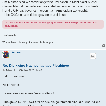
Am Montag sind wir wieder abgereist und haben in Mont Saint Michel
übernachtet. Mittlerweile sind wir in Antwerpen und schauen uns heute
hier die City an, bevor es morgen nach Amsterdam weitergeht.
Liebe Grüße an alle dabei-gewesene und Leser.
Du hast keine ausreichende Berechtigung, um die Dateianhänge dieses Beitrags
anzusehen.
Gruß ritschi
Wer sich nicht bewegt, kann nichts bewegen…..!
kerouer
Re: Die kleine Nachschau aus Plouhinec
B
Mittwoch 1. Oktober 2025, 14:07
e
i
Hallo zusammen,
t
r
a
Es ist vorbei.
g
Es war eine gelungene Veranstaltung!
Eine große DANKESCHÖN an alle die gekommen sind, die, was für die