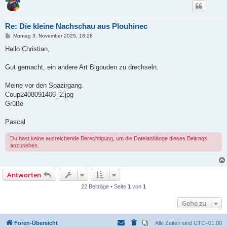
Re: Die kleine Nachschau aus Plouhinec
B
Montag 3. November 2025, 18:28
e
i
Hallo Christian,
t
r
a
Gut gemacht, ein andere Art Bigouden zu drechseln.
g
Meine vor den Spazirgang.
Coup2408091406_2.jpg
Grüße
Pascal
Du hast keine ausreichende Berechtigung, um die Dateianhänge dieses Beitrags
anzusehen.
Antworten
22 Beiträge • Seite
1
von
1
Gehe zu
Foren-Übersicht
Alle Zeiten sind
UTC+01:00