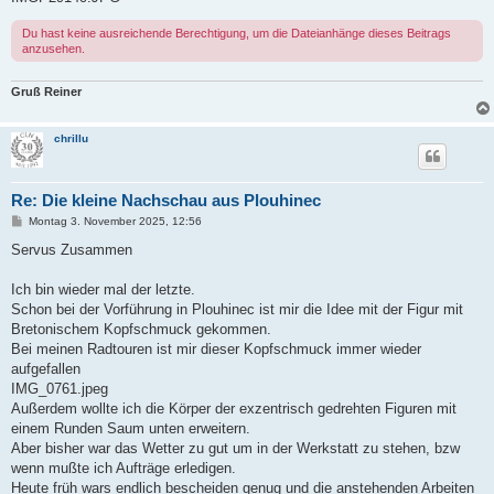
Du hast keine ausreichende Berechtigung, um die Dateianhänge dieses Beitrags
anzusehen.
Gruß Reiner
chrillu
Re: Die kleine Nachschau aus Plouhinec
B
Montag 3. November 2025, 12:56
e
i
Servus Zusammen
t
r
a
Ich bin wieder mal der letzte.
g
Schon bei der Vorführung in Plouhinec ist mir die Idee mit der Figur mit
Bretonischem Kopfschmuck gekommen.
Bei meinen Radtouren ist mir dieser Kopfschmuck immer wieder
aufgefallen
IMG_0761.jpeg
Außerdem wollte ich die Körper der exzentrisch gedrehten Figuren mit
einem Runden Saum unten erweitern.
Aber bisher war das Wetter zu gut um in der Werkstatt zu stehen, bzw
wenn mußte ich Aufträge erledigen.
Heute früh wars endlich bescheiden genug und die anstehenden Arbeiten