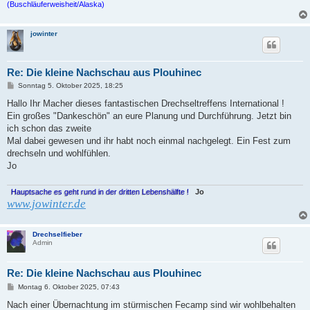
(Buschläuferweisheit/Alaska)
jowinter
Re: Die kleine Nachschau aus Plouhinec
B
Sonntag 5. Oktober 2025, 18:25
e
i
Hallo Ihr Macher dieses fantastischen Drechseltreffens International !
t
Ein großes "Dankeschön" an eure Planung und Durchführung. Jetzt bin
r
a
ich schon das zweite
g
Mal dabei gewesen und ihr habt noch einmal nachgelegt. Ein Fest zum
drechseln und wohlfühlen.
Jo
Hauptsache es geht rund in der dritten Lebenshälfte !
Jo
www.jowinter.de
Drechselfieber
Admin
Re: Die kleine Nachschau aus Plouhinec
B
Montag 6. Oktober 2025, 07:43
e
i
Nach einer Übernachtung im stürmischen Fecamp sind wir wohlbehalten