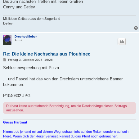
Bis zum nächsten Treffen mit lieben Grüßen
Conny und Detlev
Mit lieben Grüsse aus dem Siegerland
Detlev
Drechselfieber
Admin
Re: Die kleine Nachschau aus Plouhinec
B
Freitag 3. Oktober 2025, 16:26
e
i
Schlussbesprechung mit Pizza.
t
r
a
... und Pascal hat das von den Drechslern unterschriebene Banner
g
bekommen.
P1040302.JPG
Du hast keine ausreichende Berechtigung, um die Dateianhänge dieses Beitrags
anzusehen.
Gruss Hartmut
Nimmst du jemand mit auf deinen Weg, schau nicht auf den Reiter, sondern auf sein
Pferd. Wenn dich der Reiter verlässt, kannst du das Pferd noch gebrauchen.