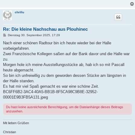
chrillu
Re: Die kleine Nachschau aus Plouhinec
B
Dienstag 30. September 2025, 17:29
e
i
Nach einer schönen Radtour bin ich heute wieder bei der Halle
t
vorbeigefahren.
r
a
Zwei Französische Kollegen saßen auf der Bank davor und die Halle war
g
zu.
Morgen hole ich meine Ausstellungsstücke ab, hab ich so mit Pascall
heute abgemacht.
So bin ich unfreiwillig zu dem geworden dessen Stücke am längsten in
der Halle standen.
Es hat mir viel Spaß gemacht es war eine schöne Zeit.
BC6FF6B2-3AC4-40A5-BB1B-8F5CA98C9B8E-32952-
00001E9B3FB5A131.jpeg
Du hast keine ausreichende Berechtigung, um die Dateianhänge dieses Beitrags
anzusehen.
Mit lieben Grüßen
Christian