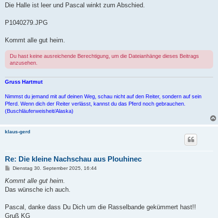
Die Halle ist leer und Pascal winkt zum Abschied.
P1040279.JPG
Kommt alle gut heim.
Du hast keine ausreichende Berechtigung, um die Dateianhänge dieses Beitrags
anzusehen.
Gruss Hartmut
Nimmst du jemand mit auf deinen Weg, schau nicht auf den Reiter, sondern auf sein
Pferd. Wenn dich der Reiter verlässt, kannst du das Pferd noch gebrauchen.
(Buschläuferweisheit/Alaska)
klaus-gerd
Re: Die kleine Nachschau aus Plouhinec
B
Dienstag 30. September 2025, 16:44
e
i
Kommt alle gut heim.
t
Das wünsche ich auch.
r
a
g
Pascal, danke dass Du Dich um die Rasselbande gekümmert hast!!
Gruß KG