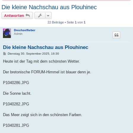
Die kleine Nachschau aus Plouhinec
Antworten
22 Beiträge • Seite
1
von
1
Drechselfieber
Admin
Die kleine Nachschau aus Plouhinec
B
Dienstag 30. September 2025, 16:30
e
i
Heute ist der Tag mit dem schönsten Wetter.
t
r
a
Der bretonische FORUM-Himmel ist blauer denn je.
g
P1040286.JPG
Die Sonne lacht.
P1040282.JPG
Das Meer zeigt sich in den schönsten Farben.
P1040281.JPG