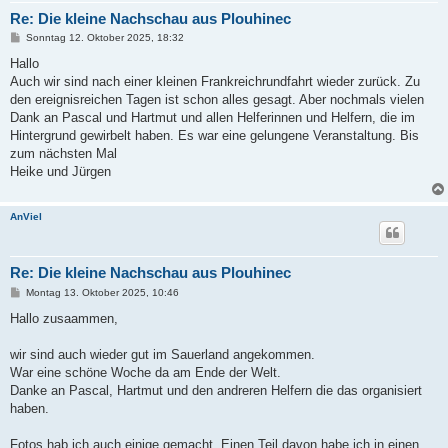
Re: Die kleine Nachschau aus Plouhinec
B
Sonntag 12. Oktober 2025, 18:32
e
i
Hallo
t
Auch wir sind nach einer kleinen Frankreichrundfahrt wieder zurück. Zu
r
a
den ereignisreichen Tagen ist schon alles gesagt. Aber nochmals vielen
g
Dank an Pascal und Hartmut und allen Helferinnen und Helfern, die im
Hintergrund gewirbelt haben. Es war eine gelungene Veranstaltung. Bis
zum nächsten Mal
Heike und Jürgen
AnViel
Re: Die kleine Nachschau aus Plouhinec
B
Montag 13. Oktober 2025, 10:46
e
i
Hallo zusaammen,
t
r
a
wir sind auch wieder gut im Sauerland angekommen.
g
War eine schöne Woche da am Ende der Welt.
Danke an Pascal, Hartmut und den andreren Helfern die das organisiert
haben.
Fotos hab ich auch einige gemacht. Einen Teil davon habe ich in einen