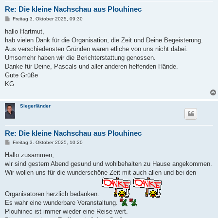
Re: Die kleine Nachschau aus Plouhinec
B
Freitag 3. Oktober 2025, 09:30
e
i
hallo Hartmut,
t
hab vielen Dank für die Organisation, die Zeit und Deine Begeisterung.
r
a
Aus verschiedensten Gründen waren etliche von uns nicht dabei.
g
Umsomehr haben wir die Berichterstattung genossen.
Danke für Deine, Pascals und aller anderen helfenden Hände.
Gute Grüße
KG
Siegerländer
Re: Die kleine Nachschau aus Plouhinec
B
Freitag 3. Oktober 2025, 10:20
e
i
Hallo zusammen,
t
wir sind gestern Abend gesund und wohlbehalten zu Hause angekommen.
r
a
Wir wollen uns für die wunderschöne Zeit mit auch allen und bei den
g
Organisatoren herzlich bedanken.
Es wahr eine wunderbare Veranstaltung.
Plouhinec ist immer wieder eine Reise wert.