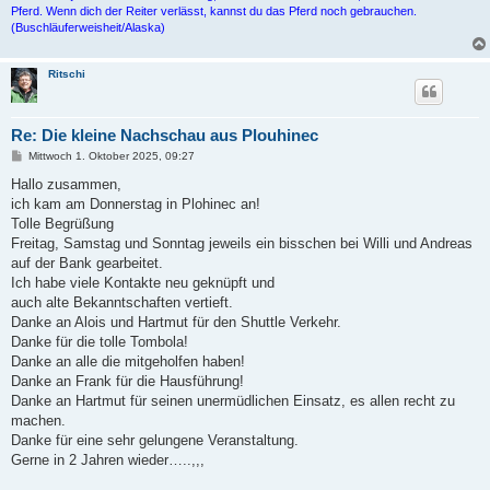
Pferd. Wenn dich der Reiter verlässt, kannst du das Pferd noch gebrauchen.
(Buschläuferweisheit/Alaska)
Ritschi
Re: Die kleine Nachschau aus Plouhinec
B
Mittwoch 1. Oktober 2025, 09:27
e
i
Hallo zusammen,
t
ich kam am Donnerstag in Plohinec an!
r
a
Tolle Begrüßung
g
Freitag, Samstag und Sonntag jeweils ein bisschen bei Willi und Andreas
auf der Bank gearbeitet.
Ich habe viele Kontakte neu geknüpft und
auch alte Bekanntschaften vertieft.
Danke an Alois und Hartmut für den Shuttle Verkehr.
Danke für die tolle Tombola!
Danke an alle die mitgeholfen haben!
Danke an Frank für die Hausführung!
Danke an Hartmut für seinen unermüdlichen Einsatz, es allen recht zu
machen.
Danke für eine sehr gelungene Veranstaltung.
Gerne in 2 Jahren wieder…..,,,