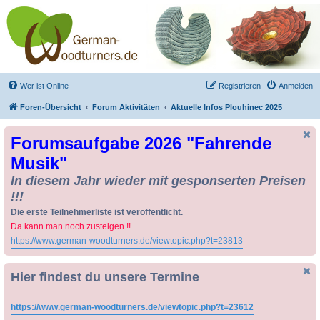
Drechseln und
Kunsthandwerk -
German-Woodturners
*Forum Sauerland*
Der Treffpunkt für Drechsler und Freunde des Kunsthandwerks
Wer ist Online
Registrieren
Anmelden
Foren-Übersicht
Forum Aktivitäten
Aktuelle Infos Plouhinec 2025
Forumsaufgabe 2026 "Fahrende
Musik"
In diesem Jahr wieder mit gesponserten Preisen
!!!
Die erste Teilnehmerliste ist veröffentlicht.
Da kann man noch zusteigen !!
https://www.german-woodturners.de/viewtopic.php?t=23813
Hier findest du unsere Termine
https://www.german-woodturners.de/viewtopic.php?t=23612