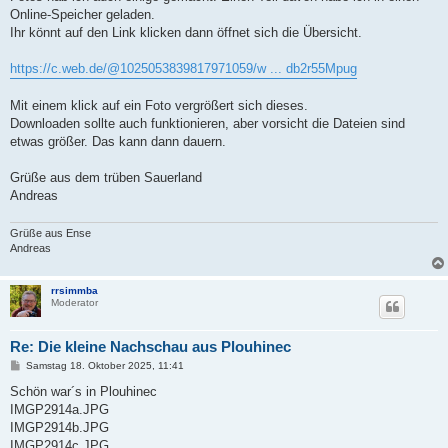
Online-Speicher geladen.
Ihr könnt auf den Link klicken dann öffnet sich die Übersicht.
https://c.web.de/@1025053839817971059/w ... db2r55Mpug
Mit einem klick auf ein Foto vergrößert sich dieses.
Downloaden sollte auch funktionieren, aber vorsicht die Dateien sind
etwas größer. Das kann dann dauern.
Grüße aus dem trüben Sauerland
Andreas
Grüße aus Ense
Andreas
rrsimmba
Moderator
Re: Die kleine Nachschau aus Plouhinec
B
Samstag 18. Oktober 2025, 11:41
e
i
Schön war´s in Plouhinec
t
IMGP2914a.JPG
r
a
IMGP2914b.JPG
g
IMGP2914c.JPG