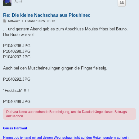
Admin
Re: Die kleine Nachschau aus Plouhinec
B
Mittwoch 1. Oktober 2025, 08:16
e
i
... und gestern Abend gab es zum Abschluss Moules frites bei Bruno.
t
Die Bude war voll.
r
a
g
P1040296.JPG
P1040298.JPG
P1040297.JPG
Auch bei den Muschelneulingen gingen die Finger fleissig.
P1040292.JPG
"Feddisch" !!!!
P1040299.JPG
Du hast keine ausreichende Berechtigung, um die Dateianhänge dieses Beitrags
anzusehen.
Gruss Hartmut
Nimmst du jemand mit auf deinen Weg, schau nicht auf den Reiter, sondern auf sein