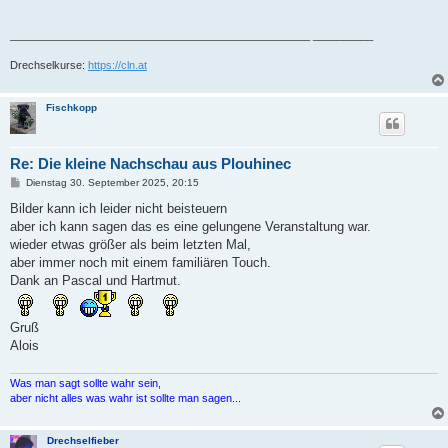
__________________________________________________ __________
Drechselkurse:
https://cln.at
Fischkopp
Re: Die kleine Nachschau aus Plouhinec
B
Dienstag 30. September 2025, 20:15
e
i
Bilder kann ich leider nicht beisteuern
t
aber ich kann sagen das es eine gelungene Veranstaltung war.
r
a
wieder etwas größer als beim letzten Mal,
g
aber immer noch mit einem familiären Touch.
Dank an Pascal und Hartmut.
Gruß
Alois
Was man sagt sollte wahr sein,
aber nicht alles was wahr ist sollte man sagen...
Drechselfieber