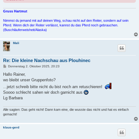
Gruss Hartmut
Nimmst du jemand mit auf deinen Weg, schau nicht auf den Reiter, sondern auf sein
Pferd. Wenn dich der Reiter verlässt, kannst du das Pferd noch gebrauchen.
(Buschläuferweisheit/Alaska)
Mali
Re: Die kleine Nachschau aus Plouhinec
B
Donnerstag 2. Oktober 2025, 20:23
e
i
Hallo Rainer,
t
wo bleibt unser Gruppenfoto?
r
a
...jetzt schreib bitte nicht du bist noch am retuschieren!
g
Soooo schlecht sahen wir doch garnicht aus
Lg Barbara
Alle sagten: Das geht nicht! Dann kam eine, die wusste das nicht und hat es einfach
gemacht!
klaus-gerd