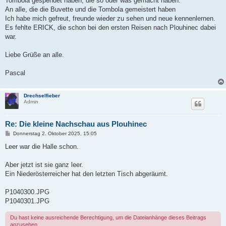
Tombola gespendet haben, die so oder was gemacht haben.
An alle, die die Buvette und die Tombola gemeistert haben
Ich habe mich gefreut, freunde wieder zu sehen und neue kennenlernen.
Es fehlte ERICK, die schon bei den ersten Reisen nach Plouhinec dabei
war.
Liebe Grüße an alle.
Pascal
Drechselfieber
Admin
Re: Die kleine Nachschau aus Plouhinec
B
Donnerstag 2. Oktober 2025, 15:05
e
i
Leer war die Halle schon.
t
r
a
Aber jetzt ist sie ganz leer.
g
Ein Niederösterreicher hat den letzten Tisch abgeräumt.
P1040300.JPG
P1040301.JPG
Du hast keine ausreichende Berechtigung, um die Dateianhänge dieses Beitrags
anzusehen.