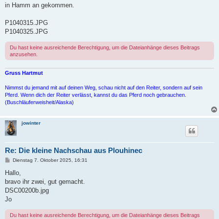
t
in Hamm an gekommen.
r
a
g
P1040315.JPG
P1040325.JPG
Du hast keine ausreichende Berechtigung, um die Dateianhänge dieses Beitrags
anzusehen.
Gruss Hartmut
Nimmst du jemand mit auf deinen Weg, schau nicht auf den Reiter, sondern auf sein
Pferd. Wenn dich der Reiter verlässt, kannst du das Pferd noch gebrauchen.
(Buschläuferweisheit/Alaska)
jowinter
Re: Die kleine Nachschau aus Plouhinec
B
Dienstag 7. Oktober 2025, 16:31
e
i
Hallo,
t
bravo ihr zwei, gut gemacht.
r
a
DSC00200b.jpg
g
Jo
Du hast keine ausreichende Berechtigung, um die Dateianhänge dieses Beitrags