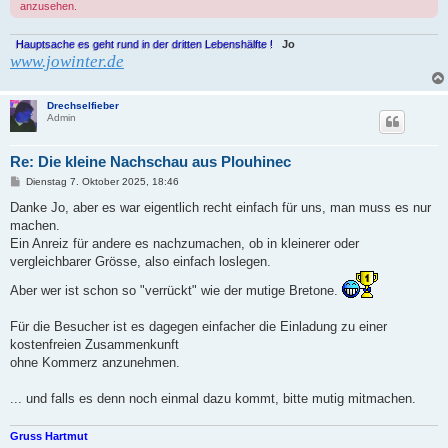
anzusehen.
Hauptsache es geht rund in der dritten Lebenshälfte !
Jo
www.jowinter.de
Drechselfieber
Admin
Re: Die kleine Nachschau aus Plouhinec
B
Dienstag 7. Oktober 2025, 18:46
e
i
Danke Jo, aber es war eigentlich recht einfach für uns, man muss es nur
t
machen.
r
a
Ein Anreiz für andere es nachzumachen, ob in kleinerer oder
g
vergleichbarer Grösse, also einfach loslegen.
Aber wer ist schon so "verrückt" wie der mutige Bretone.
Für die Besucher ist es dagegen einfacher die Einladung zu einer
kostenfreien Zusammenkunft
ohne Kommerz anzunehmen.
... und falls es denn noch einmal dazu kommt, bitte mutig mitmachen.
Gruss Hartmut