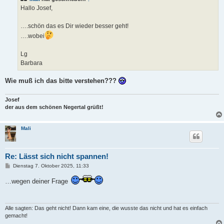
a
Hallo Josef,
g
….schön das es Dir wieder besser geht!
….wobei
Lg
Barbara
Wie muß ich das bitte verstehen???
Josef
der aus dem schönen Negertal grüßt!
Mali
Re: Lässt sich nicht spannen!
B
Dienstag 7. Oktober 2025, 11:33
e
i
…wegen deiner Frage
t
r
a
g
Alle sagten: Das geht nicht! Dann kam eine, die wusste das nicht und hat es einfach
gemacht!