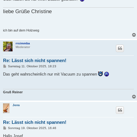
g
liebe Grüße Christine
ich bin auf dem Holzweg
rrsimmba
Moderator
Re: Lässt sich nicht spannen!
B
Samstag 11. Oktober 2025, 18:23
e
i
Das geht wahrscheinlich nur mit Vacuum zu spannen
t
r
a
g
Gruß Reiner
Jens
Re: Lässt sich nicht spannen!
B
Sonntag 19. Oktober 2025, 16:46
e
i
Hallo Josef,