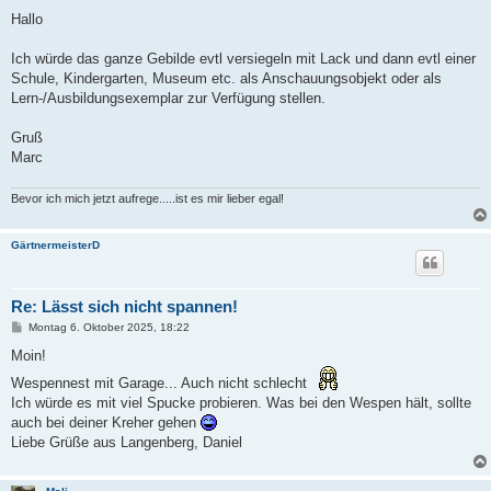
e
i
Hallo
t
r
a
Ich würde das ganze Gebilde evtl versiegeln mit Lack und dann evtl einer
g
Schule, Kindergarten, Museum etc. als Anschauungsobjekt oder als
Lern-/Ausbildungsexemplar zur Verfügung stellen.
Gruß
Marc
Bevor ich mich jetzt aufrege.....ist es mir lieber egal!
GärtnermeisterD
Re: Lässt sich nicht spannen!
B
Montag 6. Oktober 2025, 18:22
e
i
Moin!
t
r
Wespennest mit Garage... Auch nicht schlecht
a
Ich würde es mit viel Spucke probieren. Was bei den Wespen hält, sollte
g
auch bei deiner Kreher gehen
Liebe Grüße aus Langenberg, Daniel