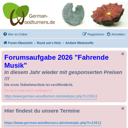
Drechseln und
Kunsthandwerk -
German-Woodturners
*Forum Sauerland*
Der Treffpunkt für Drechsler und Freunde des Kunsthandwerks
Wer ist Online
Registrieren
Anmelden
Foren-Übersicht
Rund um's Holz
Andere Werkstoffe
Forumsaufgabe 2026 "Fahrende
Musik"
In diesem Jahr wieder mit gesponserten Preisen
!!!
Die erste Teilnehmerliste ist veröffentlicht.
Da kann man noch zusteigen !!
https://www.german-woodturners.de/viewtopic.php?t=23813
Hier findest du unsere Termine
https://www.german-woodturners.de/viewtopic.php?t=23612