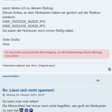
t
r
a
passt denke ich zu deinem Beitrag.
g
Diesen Anbau an dem Nistkasten haben wir gestern auf der Radtour
entdeckt.
K800_20251018_162620.JPG
K800_20251018_162630.JPG
Da waren die Hornissen noch immer fleißig dabei.
Viele Grüße
Jens
Du hast keine ausreichende Berechtigung, um die Dateianhänge dieses Beitrags
anzusehen.
Heiterkeit entlastet das Herz. (Hippokrates)
maserknollen
Re: Lässt sich nicht spannen!
B
Montag 20. Oktober 2025, 06:07
e
i
Da kann man mal sehen!
t
Die Menschheit hat immer noch nicht begriffen, wie groß ein Nistkasten
r
a
zu sein hat