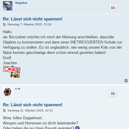
HugoSat
Re: Lässt sich nicht spannen!
B
Dienstag 7. Oktober 2025, 15:32
e
i
Hallo,
t
als Bio-Lehrer möchte ich mich der Meinung anschließen, dass/die
r
a
Objekte zu konservieren und dann einer INETRESSIERTEN Schule zur
g
Verfügung zu stellen. Es ist unglaublich, wie wenig unsere Kids von der
Natur kennen geschweige denn schon einmal gesehen haben!
Gruß
Joachim
c.w.
Re: Lässt sich nicht spannen!
B
Samstag 11. Oktober 2025, 10:15
e
i
Wow, tolles Doppelnest.
t
Wespen und Hornissen so dicht beieinander?
r
a
Oder haben die nur ihren Baustil geändert?