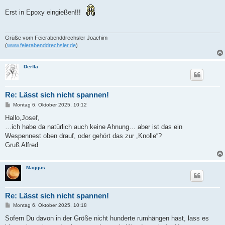
e
i
Erst in Epoxy eingießen!!!
t
r
a
g
Grüße vom Feierabenddrechsler Joachim
(
www.feierabenddrechsler.de
)
Derfla
Re: Lässt sich nicht spannen!
B
Montag 6. Oktober 2025, 10:12
e
i
Hallo,Josef,
t
…ich habe da natürlich auch keine Ahnung… aber ist das ein
r
a
Wespennest oben drauf, oder gehört das zur „Knolle“?
g
Gruß Alfred
Maggus
Re: Lässt sich nicht spannen!
B
Montag 6. Oktober 2025, 10:18
e
i
Sofern Du davon in der Größe nicht hunderte rumhängen hast, lass es
t