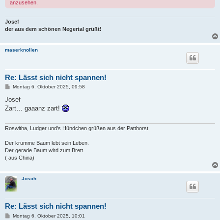
anzusehen.
Josef
der aus dem schönen Negertal grüßt!
maserknollen
Re: Lässt sich nicht spannen!
B
Montag 6. Oktober 2025, 09:58
e
i
Josef
t
Zart… gaaanz zart!
r
a
g
Roswitha, Ludger und's Hündchen grüßen aus der Patthorst
Der krumme Baum lebt sein Leben.
Der gerade Baum wird zum Brett.
( aus China)
Josch
Re: Lässt sich nicht spannen!
B
Montag 6. Oktober 2025, 10:01