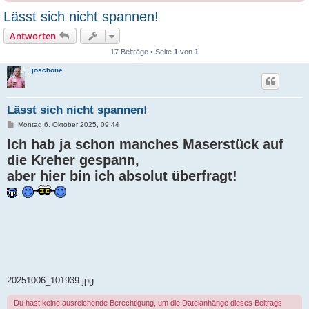
Lässt sich nicht spannen!
Antworten
17 Beiträge • Seite
1
von
1
joschone
Lässt sich nicht spannen!
B
Montag 6. Oktober 2025, 09:44
e
Ich hab ja schon manches Maserstück auf
i
t
die Kreher gespann,
r
a
aber hier bin ich absolut überfragt!
g
20251006_101939.jpg
Du hast keine ausreichende Berechtigung, um die Dateianhänge dieses Beitrags