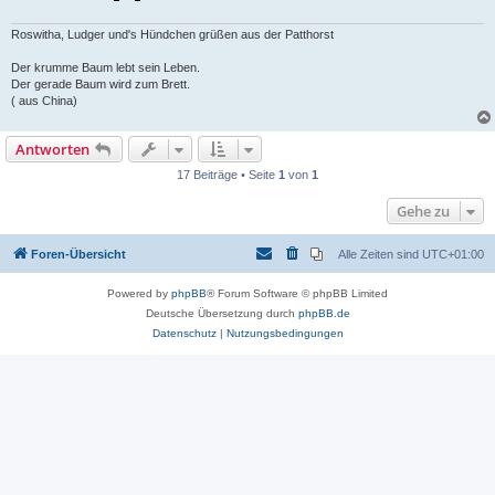
g
Roswitha, Ludger und's Hündchen grüßen aus der Patthorst
Der krumme Baum lebt sein Leben.
Der gerade Baum wird zum Brett.
( aus China)
Antworten
17 Beiträge • Seite
1
von
1
Gehe zu
Foren-Übersicht
Alle Zeiten sind
UTC+01:00
Powered by
phpBB
® Forum Software © phpBB Limited
Deutsche Übersetzung durch
phpBB.de
Datenschutz
|
Nutzungsbedingungen