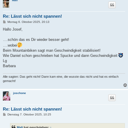
Mali
Re: Lässt sich nicht spannen!
B
Montag 6. Oktober 2025, 20:13
e
i
Hallo Josef,
t
r
a
….schön das es Dir wieder besser geht!
g
….wobei
Beim Mountainbiken sagt man Geschwindigkeit stabilisiert!
Wie Daniel schon geschrieben hat Spucke und dann Geschwindigkeit
Lg
Barbara
Alle sagten: Das geht nicht! Dann kam eine, die wusste das nicht und hat es einfach
gemacht!
joschone
Re: Lässt sich nicht spannen!
B
Dienstag 7. Oktober 2025, 10:25
e
i
t
Mali
hat geschrieben:
↑
r