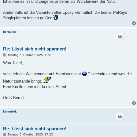
bitte, wie es ist und zeige es anderen als Wunderwerk der Natur.
r
a
g
Andernfalls ist die Variante voller Epoxy vermutlich die beste. PaRays
Singleplatten lassen grüßen
bernardo
Re: Lässt sich nicht spannen!
B
Montag 6. Oktober 2025, 11:23
e
i
Wau Josef,
t
r
a
sehe ich ein Wespennest auf Hornissennest
? beeindruckend was die
g
Natur zustande bringt.
Eine Knolle sehe ich da nicht Alfred
Gruß Bernd
Maverick
Re: Lässt sich nicht spannen!
B
Montag 6. Oktober 2025, 17:23