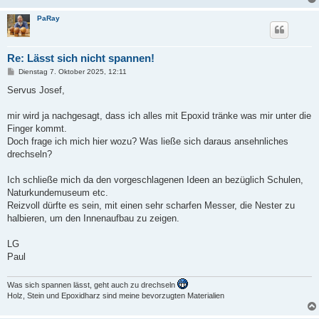
PaRay
Re: Lässt sich nicht spannen!
B
Dienstag 7. Oktober 2025, 12:11
e
i
Servus Josef,
t
r
a
mir wird ja nachgesagt, dass ich alles mit Epoxid tränke was mir unter die
g
Finger kommt.
Doch frage ich mich hier wozu? Was ließe sich daraus ansehnliches
drechseln?
Ich schließe mich da den vorgeschlagenen Ideen an bezüglich Schulen,
Naturkundemuseum etc.
Reizvoll dürfte es sein, mit einen sehr scharfen Messer, die Nester zu
halbieren, um den Innenaufbau zu zeigen.
LG
Paul
Was sich spannen lässt, geht auch zu drechseln
Holz, Stein und Epoxidharz sind meine bevorzugten Materialien