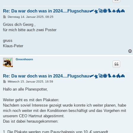
Re: Da war doch was in 2024....Flugschau🛩️🛸🚀🐝🐦‍🔥🐲🦇
B
Dienstag 14. Januar 2025, 08:25
e
i
Grüss dich Georg ,
t
für mich bitte auch zwei Poster
r
a
g
gruss
Klaus-Peter
Greenhoorn
Re: Da war doch was in 2024....Flugschau🛩️🛸🚀🐝🐦‍🔥🐲🦇
B
Mittwoch 15. Januar 2025, 16:59
e
i
Hallo an alle Planespotter,
t
r
a
Weiter geht es mit den Plakaten:
g
Nachdem soviel Interesse gezeigt wurde konnte ich weiter planen, habe
mich noch weiter mit den Konditionen beschäftigt und das Vorgehen mit
unserem CEO Hartmut abgestimmt.
Das ist dabei herausgekommen:
1. Die Plakate werden zum Pauschalpreis von 10,-€ versandt.