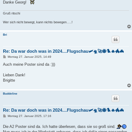
Danke Georg!
Gruß ritschi
Wer sich nicht bewegt, kann nichts bewegen…..!
Bri
Re: Da war doch was in 2024....Flugschau🛩️🛸🚀🐝🐦‍🔥🐲🦇
B
Montag 27. Januar 2025, 14:49
e
i
Auch meine Poster sind da :)))
t
r
a
Lieben Dank!
g
Brigitte
Buddeline
Re: Da war doch was in 2024....Flugschau🛩️🛸🚀🐝🐦‍🔥🐲🦇
B
Montag 27. Januar 2025, 17:16
e
i
Die A2 Poster sind da. Ich hatte überlesen, dass sie so groß sind.
t
r
Nun muss ich in der Werkstatt anbauen, dass ich dafür einen passenden