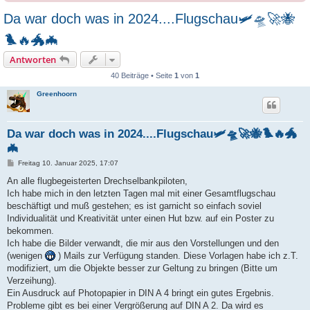
Da war doch was in 2024....Flugschau🛩️🛸🚀🐝
🐦‍🔥🐲🦇
Antworten
40 Beiträge • Seite
1
von
1
Greenhoorn
Da war doch was in 2024....Flugschau🛩️🛸🚀🐝🐦‍🔥🐲
🦇
B
Freitag 10. Januar 2025, 17:07
e
i
An alle flugbegeisterten Drechselbankpiloten,
t
Ich habe mich in den letzten Tagen mal mit einer Gesamtflugschau
r
a
beschäftigt und muß gestehen; es ist garnicht so einfach soviel
g
Individualität und Kreativität unter einen Hut bzw. auf ein Poster zu
bekommen.
Ich habe die Bilder verwandt, die mir aus den Vorstellungen und den
(wenigen
) Mails zur Verfügung standen. Diese Vorlagen habe ich z.T.
modifiziert, um die Objekte besser zur Geltung zu bringen (Bitte um
Verzeihung).
Ein Ausdruck auf Photopapier in DIN A 4 bringt ein gutes Ergebnis.
Probleme gibt es bei einer Vergrößerung auf DIN A 2. Da wird es