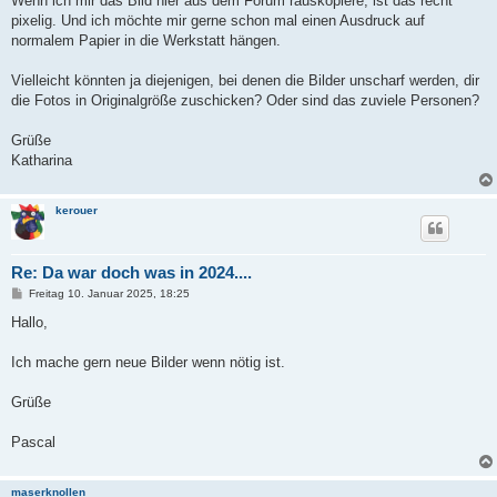
Wenn ich mir das Bild hier aus dem Forum rauskopiere, ist das recht
pixelig. Und ich möchte mir gerne schon mal einen Ausdruck auf
normalem Papier in die Werkstatt hängen.
Vielleicht könnten ja diejenigen, bei denen die Bilder unscharf werden, dir
die Fotos in Originalgröße zuschicken? Oder sind das zuviele Personen?
Grüße
Katharina
kerouer
Re: Da war doch was in 2024....
B
Freitag 10. Januar 2025, 18:25
e
i
Hallo,
t
r
a
Ich mache gern neue Bilder wenn nötig ist.
g
Grüße
Pascal
maserknollen