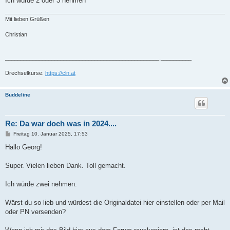
Ich würde 2 oder 3 nehmen
Mit lieben Grüßen
Christian
__________________________________________________ __________
Drechselkurse:
https://cln.at
Buddeline
Re: Da war doch was in 2024....
B
Freitag 10. Januar 2025, 17:53
e
i
Hallo Georg!
t
r
a
Super. Vielen lieben Dank. Toll gemacht.
g
Ich würde zwei nehmen.
Wärst du so lieb und würdest die Originaldatei hier einstellen oder per Mail
oder PN versenden?