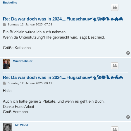
Buddeline
Re: Da war doch was in 2024....Flugschau🛩️🛸🚀🐝🐦‍🔥🐲🦇
B
Sonntag 12. Januar 2025, 07:53
e
i
Ein Büchlein würde ich auch nehmen.
t
Wenn da Unterstützung/Hilfe gebraucht wird, sagt Bescheid.
r
a
g
Grüße Katharina
Minidrechsler
Re: Da war doch was in 2024....Flugschau🛩️🛸🚀🐝🐦‍🔥🐲🦇
B
Sonntag 12. Januar 2025, 09:17
e
i
Hallo,
t
r
a
Auch ich hätte gerne 2 Plakate, und wenn es geht ein Buch.
g
Danke Furie Arbeit
Gruß Hermann
Mr. Wood