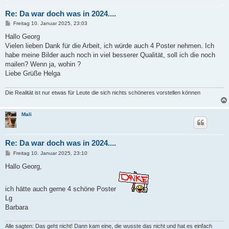
Re: Da war doch was in 2024....
B
Freitag 10. Januar 2025, 23:03
e
i
Hallo Georg
t
Vielen lieben Dank für die Arbeit, ich würde auch 4 Poster nehmen. Ich
r
a
habe meine Bilder auch noch in viel besserer Qualität, soll ich die noch
g
mailen? Wenn ja, wohin ?
Liebe Grüße Helga
Die Realität ist nur etwas für Leute die sich nichts schöneres vorstellen können
Mali
Re: Da war doch was in 2024....
B
Freitag 10. Januar 2025, 23:10
e
i
Hallo Georg,
t
r
a
ich hätte auch gerne 4 schöne Poster
g
Lg
Barbara
Alle sagten: Das geht nicht! Dann kam eine, die wusste das nicht und hat es einfach