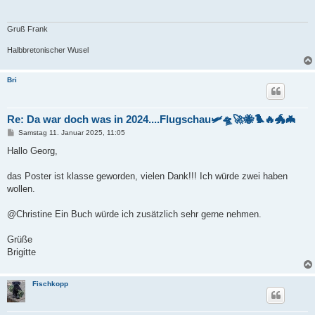
r
a
g
Gruß Frank
Halbbretonischer Wusel
Bri
Re: Da war doch was in 2024....Flugschau🛩️🛸🚀🐝🐦‍🔥🐲🦇
B
Samstag 11. Januar 2025, 11:05
e
i
Hallo Georg,
t
r
a
das Poster ist klasse geworden, vielen Dank!!! Ich würde zwei haben
g
wollen.
@Christine Ein Buch würde ich zusätzlich sehr gerne nehmen.
Grüße
Brigitte
Fischkopp