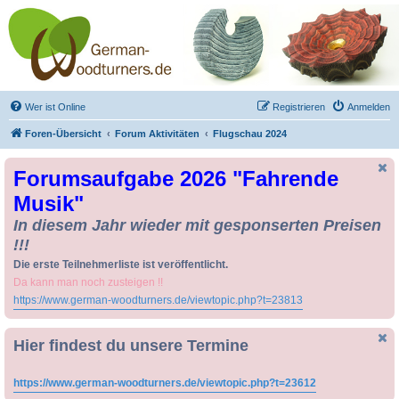
Drechseln und
Kunsthandwerk -
German-Woodturners
*Forum Sauerland*
Der Treffpunkt für Drechsler und Freunde des Kunsthandwerks
Wer ist Online
Registrieren
Anmelden
Foren-Übersicht
Forum Aktivitäten
Flugschau 2024
Forumsaufgabe 2026 "Fahrende
Musik"
In diesem Jahr wieder mit gesponserten Preisen
!!!
Die erste Teilnehmerliste ist veröffentlicht.
Da kann man noch zusteigen !!
https://www.german-woodturners.de/viewtopic.php?t=23813
Hier findest du unsere Termine
https://www.german-woodturners.de/viewtopic.php?t=23612