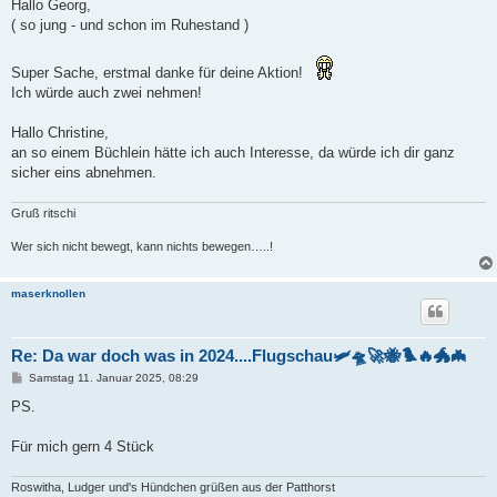
i
Hallo Georg,
t
( so jung - und schon im Ruhestand )
r
a
g
Super Sache, erstmal danke für deine Aktion!
Ich würde auch zwei nehmen!
Hallo Christine,
an so einem Büchlein hätte ich auch Interesse, da würde ich dir ganz
sicher eins abnehmen.
Gruß ritschi
Wer sich nicht bewegt, kann nichts bewegen…..!
maserknollen
Re: Da war doch was in 2024....Flugschau🛩️🛸🚀🐝🐦‍🔥🐲🦇
B
Samstag 11. Januar 2025, 08:29
e
i
PS.
t
r
a
Für mich gern 4 Stück
g
Roswitha, Ludger und's Hündchen grüßen aus der Patthorst