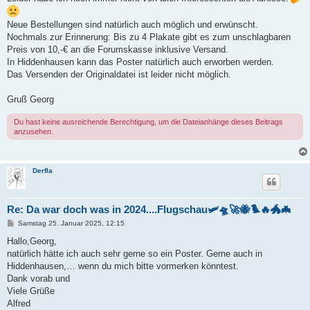
Neue Bestellungen sind natürlich auch möglich und erwünscht.
Nochmals zur Erinnerung: Bis zu 4 Plakate gibt es zum unschlagbaren
Preis von 10,-€ an die Forumskasse inklusive Versand.
In Hiddenhausen kann das Poster natürlich auch erworben werden.
Das Versenden der Originaldatei ist leider nicht möglich.
Gruß Georg
Du hast keine ausreichende Berechtigung, um die Dateianhänge dieses Beitrags
anzusehen.
Derfla
Re: Da war doch was in 2024....Flugschau🛩️🛸🚀🐝🐦‍🔥🐲🦇
B
Samstag 25. Januar 2025, 12:15
e
i
Hallo,Georg,
t
natürlich hätte ich auch sehr gerne so ein Poster. Gerne auch in
r
a
Hiddenhausen,… wenn du mich bitte vormerken könntest.
g
Dank vorab und
Viele Grüße
Alfred