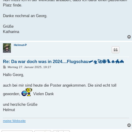
a
Platz finde.
g
Danke nochmal an Georg.
Grüße
Katharina
Helmut-P
Re: Da war doch was in 2024....Flugschau🛩️🛸🚀🐝🐦‍🔥🐲🦇
B
Montag 27. Januar 2025, 19:27
e
i
Hallo Georg,
t
r
a
auch bei mir sind heute die Poster angekommen. Die sind echt toll
g
geworden,
Vielen Dank
und herzliche Grüße
Helmut
meine Webseite