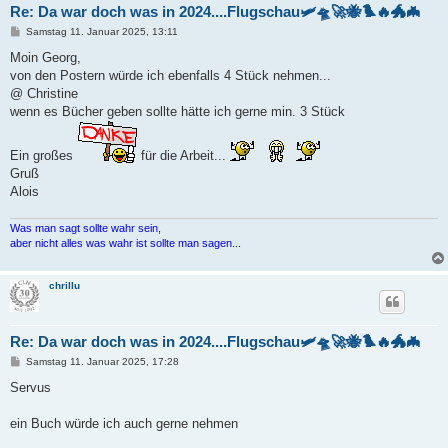
Re: Da war doch was in 2024....Flugschau🛩️🛸🚀🐝🐦‍🔥🐲🦇
B
Samstag 11. Januar 2025, 13:11
e
i
Moin Georg,
t
von den Postern würde ich ebenfalls 4 Stück nehmen...
r
a
@ Christine
g
wenn es Bücher geben sollte hätte ich gerne min. 3 Stück
Ein großes
für die Arbeit...
Gruß
Alois
Was man sagt sollte wahr sein,
aber nicht alles was wahr ist sollte man sagen...
chrillu
Re: Da war doch was in 2024....Flugschau🛩️🛸🚀🐝🐦‍🔥🐲🦇
B
Samstag 11. Januar 2025, 17:28
e
i
Servus
t
r
a
ein Buch würde ich auch gerne nehmen
g