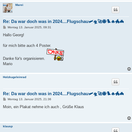
Marei
Re: Da war doch was in 2024....Flugschau🛩️🛸🚀🐝🐦‍🔥🐲🦇
B
Montag 13. Januar 2025, 09:31
e
i
Hallo Georg!
t
r
a
für mich bitte auch 4 Poster.
g
Danke für's organisieren.
Mario
Holzkugeleinrad
Re: Da war doch was in 2024....Flugschau🛩️🛸🚀🐝🐦‍🔥🐲🦇
B
Montag 13. Januar 2025, 21:36
e
i
Moin, ein Plakat nehme ich auch , Grüße Klaus
t
r
a
g
klausp