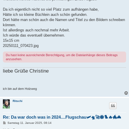
g
Da ich eigentlich nicht so viel Platz zum aufhängen habe,
Hätte ich so kleine Büchlein auch schön gefunden.
Dort hätte man schön auch die Namen und Titel zu den Bildern schreiben
können.
Ist allerdings auch nochmal mehr Arbeit.
Ich würde das eventuell übernehmen.
15x15 cm
20250111_070423.jpg
Du hast keine ausreichende Berechtigung, um die Dateianhänge dieses Beitrags
anzusehen.
liebe Grüße Christine
ich bin auf dem Holzweg
Ritschi
Re: Da war doch was in 2024....Flugschau🛩️🛸🚀🐝🐦‍🔥🐲🦇
B
Samstag 11. Januar 2025, 08:14
e