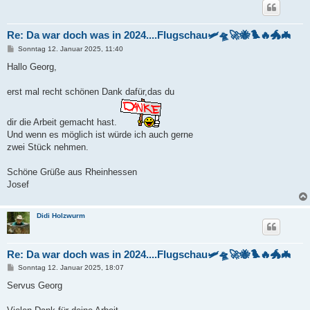
Re: Da war doch was in 2024....Flugschau🛩️🛸🚀🐝🐦‍🔥🐲🦇
B
Sonntag 12. Januar 2025, 11:40
e
i
Hallo Georg,
t
r
a
erst mal recht schönen Dank dafür,das du
g
dir die Arbeit gemacht hast.
Und wenn es möglich ist würde ich auch gerne
zwei Stück nehmen.
Schöne Grüße aus Rheinhessen
Josef
Didi Holzwurm
Re: Da war doch was in 2024....Flugschau🛩️🛸🚀🐝🐦‍🔥🐲🦇
B
Sonntag 12. Januar 2025, 18:07
e
i
Servus Georg
t
r
a