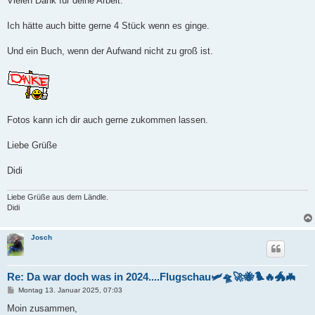
Vielen Dank für deine Arbeit.
g
Ich hätte auch bitte gerne 4 Stück wenn es ginge.
Und ein Buch, wenn der Aufwand nicht zu groß ist.
Fotos kann ich dir auch gerne zukommen lassen.
Liebe Grüße
Didi
Liebe Grüße aus dem Ländle.
Didi
Josch
Re: Da war doch was in 2024....Flugschau🛩️🛸🚀🐝🐦‍🔥🐲🦇
B
Montag 13. Januar 2025, 07:03
e
i
Moin zusammen,
t