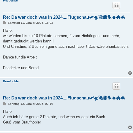
Friederike
Re: Da war doch was in 2024....Flugschau🛩️🛸🚀🐝🐦‍🔥🐲🦇
B
Samstag 11. Januar 2025, 18:02
e
i
Hallo,
t
wir würden bis zu 10 Plakate nehmen, 2 zum Hinhängen - und mehr,
r
a
damit gedruckt werden kann !
g
Und Christine, 2 Büchlein gerne auch nach Leer ! Das wäre phantastisch.
Danke für die Arbeit
Friederike und Bernd
Draufhobler
Re: Da war doch was in 2024....Flugschau🛩️🛸🚀🐝🐦‍🔥🐲🦇
B
Sonntag 12. Januar 2025, 07:19
e
i
Hallo
t
Auch ich hätte gerne 2 Plakate, und wenn es geht ein Buch
r
a
Gruß vom Draufhobler
g