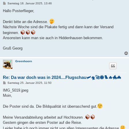
B
Samstag 18. Januar 2025, 13:46
e
i
Hallo Posterflieger,
t
r
a
Denkt bitte an die Adresse.
g
Nächste Woche sind die Plakate fertig und dann kann der Versand
beginnen.
Ansonsten kann man sie auch in Hiddenhausen bekommen.
Gruß Georg
Greenhoorn
Re: Da war doch was in 2024....Flugschau🛩️🛸🚀🐝🐦‍🔥🐲🦇
B
Samstag 25. Januar 2025, 11:50
e
i
IMG_5019.jpeg
t
Moin,
r
a
g
Die Poster sind da. Die Bildqualität ist überraschend gut.
Meine Versandabteilung arbeitet auf Hochtouren .
Gestern gingen die ersten Poster auf die Reise.
Leider habe ich noch immer nicht von allen Interessenten die Adresse.