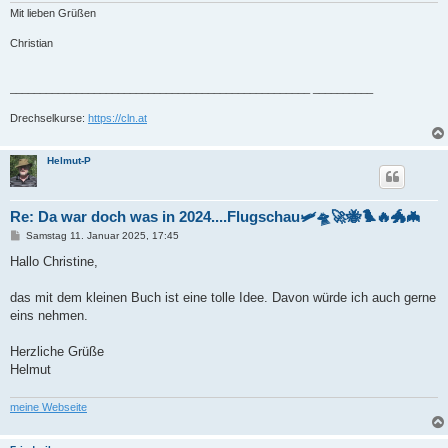
Mit lieben Grüßen
Christian
__________________________________________________ __________
Drechselkurse:
https://cln.at
Helmut-P
Re: Da war doch was in 2024....Flugschau🛩️🛸🚀🐝🐦‍🔥🐲🦇
B
Samstag 11. Januar 2025, 17:45
e
i
Hallo Christine,
t
r
a
das mit dem kleinen Buch ist eine tolle Idee. Davon würde ich auch gerne
g
eins nehmen.
Herzliche Grüße
Helmut
meine Webseite