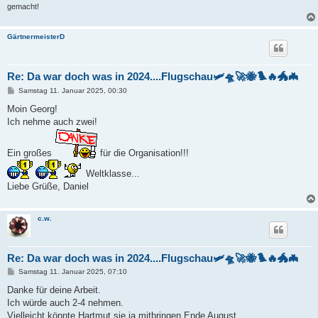
gemacht!
GärtnermeisterD
Re: Da war doch was in 2024....Flugschau🛩️🛸🚀🐝🐦‍🔥🐲🦇
B
Samstag 11. Januar 2025, 00:30
e
i
Moin Georg!
t
Ich nehme auch zwei!
r
a
g
Ein großes
für die Organisation!!!
Weltklasse...
Liebe Grüße, Daniel
c.w.
Re: Da war doch was in 2024....Flugschau🛩️🛸🚀🐝🐦‍🔥🐲🦇
B
Samstag 11. Januar 2025, 07:10
e
i
Danke für deine Arbeit.
t
Ich würde auch 2-4 nehmen.
r
a
Vielleicht könnte Hartmut sie ja mitbringen Ende August.