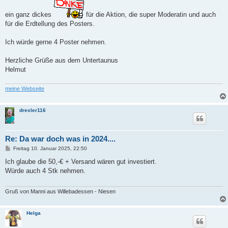
g
ein ganz dickes
für die Aktion, die super Moderatin und auch
für die Erdtellung des Posters.
Ich würde gerne 4 Poster nehmen.
Herzliche Grüße aus dem Untertaunus
Helmut
meine Webseite
drexler116
Re: Da war doch was in 2024....
B
Freitag 10. Januar 2025, 22:50
e
i
Ich glaube die 50,-€ + Versand wären gut investiert.
t
Würde auch 4 Stk nehmen.
r
a
g
Gruß von Manni aus Willebadessen - Niesen
Helga