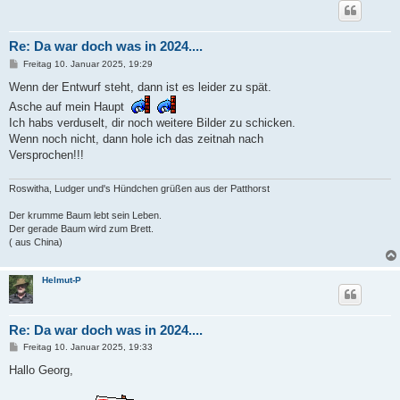
Re: Da war doch was in 2024....
B
Freitag 10. Januar 2025, 19:29
e
i
Wenn der Entwurf steht, dann ist es leider zu spät.
t
Asche auf mein Haupt
r
a
Ich habs verduselt, dir noch weitere Bilder zu schicken.
g
Wenn noch nicht, dann hole ich das zeitnah nach
Versprochen!!!
Roswitha, Ludger und's Hündchen grüßen aus der Patthorst
Der krumme Baum lebt sein Leben.
Der gerade Baum wird zum Brett.
( aus China)
Helmut-P
Re: Da war doch was in 2024....
B
Freitag 10. Januar 2025, 19:33
e
i
Hallo Georg,
t
r
a