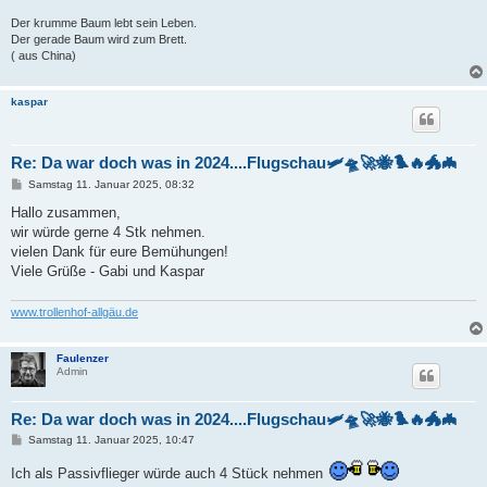
Der krumme Baum lebt sein Leben.
Der gerade Baum wird zum Brett.
( aus China)
kaspar
Re: Da war doch was in 2024....Flugschau🛩️🛸🚀🐝🐦‍🔥🐲🦇
B
Samstag 11. Januar 2025, 08:32
e
i
Hallo zusammen,
t
wir würde gerne 4 Stk nehmen.
r
a
vielen Dank für eure Bemühungen!
g
Viele Grüße - Gabi und Kaspar
www.trollenhof-allgäu.de
Faulenzer
Admin
Re: Da war doch was in 2024....Flugschau🛩️🛸🚀🐝🐦‍🔥🐲🦇
B
Samstag 11. Januar 2025, 10:47
e
i
Ich als Passivflieger würde auch 4 Stück nehmen
t