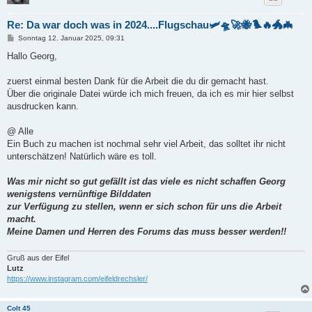
Re: Da war doch was in 2024....Flugschau🛩️🛸🚀🐝🐦‍🔥🐲🦇
B
Sonntag 12. Januar 2025, 09:31
e
i
Hallo Georg,
t
r
a
zuerst einmal besten Dank für die Arbeit die du dir gemacht hast.
g
Über die originale Datei würde ich mich freuen, da ich es mir hier selbst
ausdrucken kann.
@ Alle
Ein Buch zu machen ist nochmal sehr viel Arbeit, das solltet ihr nicht
unterschätzen! Natürlich wäre es toll.
Was mir nicht so gut gefällt ist das viele es nicht schaffen Georg
wenigstens vernünftige Bilddaten
zur Verfügung zu stellen, wenn er sich schon für uns die Arbeit
macht.
Meine Damen und Herren des Forums das muss besser werden!!
Gruß aus der Eifel
Lutz
https://www.instagram.com/eifeldrechsler/
Colt 45