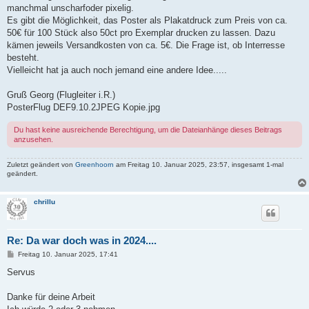
manchmal unscharfoder pixelig.
Es gibt die Möglichkeit, das Poster als Plakatdruck zum Preis von ca.
50€ für 100 Stück also 50ct pro Exemplar drucken zu lassen. Dazu
kämen jeweils Versandkosten von ca. 5€. Die Frage ist, ob Interresse
besteht.
Vielleicht hat ja auch noch jemand eine andere Idee.....
Gruß Georg (Flugleiter i.R.)
PosterFlug DEF9.10.2JPEG Kopie.jpg
Du hast keine ausreichende Berechtigung, um die Dateianhänge dieses Beitrags
anzusehen.
Zuletzt geändert von
Greenhoorn
am Freitag 10. Januar 2025, 23:57, insgesamt 1-mal
geändert.
chrillu
Re: Da war doch was in 2024....
B
Freitag 10. Januar 2025, 17:41
e
i
Servus
t
r
a
Danke für deine Arbeit
g