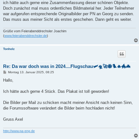
ich hätte auch gerne eine Zusammenfassung dieser schönen Objekte.
r
a
Doch zunächst mal muss ordentliches Bildmaterial her. Jeder Teilnehmer
g
war aufgerufen entsprechende Originalbilder per PN an Georg zu senden.
Das muss aus meiner Sicht als erstes geschehen. Dann geht es weiter.
Grüße vom Feierabenddrechsler Joachim
(
www.feierabenddrechsler.de
)
Tonholz
Re: Da war doch was in 2024....Flugschau🛩️🛸🚀🐝🐦‍🔥🐲🦇
B
Montag 13. Januar 2025, 08:25
e
i
Hallo,
t
r
a
Ich hätte auch gerne 4 Stück. Das Plakat ist toll geworden!
g
Die Bilder per Mail zu schicken macht meiner Ansicht nach keinen Sinn,
die Forumssoftware verändert die Bilder beim hochladen nicht!
Gruss Axel
http://www.pa-eng.de