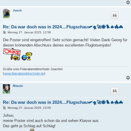
Josch
Re: Da war doch was in 2024....Flugschau🛩️🛸🚀🐝🐦‍🔥🐲🦇
B
Montag 27. Januar 2025, 12:58
e
i
Die Poster sind eingetroffen! Sehr schön gemacht! Vielen Dank Georg für
t
diesen krönenden Abschluss deines excellenten Fluglotsenjobs!
r
a
g
Grüße vom Feierabenddrechsler Joachim
(
www.feierabenddrechsler.de
)
Ritschi
Re: Da war doch was in 2024....Flugschau🛩️🛸🚀🐝🐦‍🔥🐲🦇
B
Montag 27. Januar 2025, 13:05
e
i
Juhuu,
t
meine Poster sind auch schon da und sehen Klasse aus.
r
a
Das geht ja Schlag auf Schlag!
g