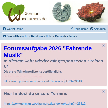
Drechseln und
Kunsthandwerk -
German-Woodturners
*Forum Sauerland*
Der Treffpunkt für Drechsler und Freunde des Kunsthandwerks
Wer ist Online
Registrieren
Anmelden
Foren-Übersicht
Rund um's Holz
Baum des Jahres
Forumsaufgabe 2026 "Fahrende
Musik"
In diesem Jahr wieder mit gesponserten Preisen
!!!
Die erste Teilnehmerliste ist veröffentlicht.
Da kann man noch zusteigen !!
https://www.german-woodturners.de/viewtopic.php?t=23813
Hier findest du unsere Termine
https://www.german-woodturners.de/viewtopic.php?t=23612