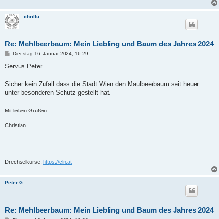
chrillu
Re: Mehlbeerbaum: Mein Liebling und Baum des Jahres 2024
B
Dienstag 16. Januar 2024, 16:29
e
i
Servus Peter
t
r
a
Sicher kein Zufall dass die Stadt Wien den Maulbeerbaum seit heuer
g
unter besonderen Schutz gestellt hat.
Mit lieben Grüßen
Christian
__________________________________________________ __________
Drechselkurse:
https://cln.at
Peter G
Re: Mehlbeerbaum: Mein Liebling und Baum des Jahres 2024