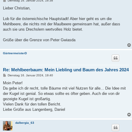
B
Dienstag 16. Januar 2024, 16:38
e
i
Lieber Christian,
t
r
a
Lob für die österreichische Hauptstadt! Aber hier geht es um die
g
Mehlbeere, die nichts mit der Maulbeere gemeinsam hat, außer dass
auch sie uns Drechslern wertvolles Holz bietet.
Grüße über die Grenze von Peter Gwiasda
GärtnermeisterD
Re: Mehlbeerbaum: Mein Liebling und Baum des Jahres 2024
B
Dienstag 16. Januar 2024, 19:40
e
i
Moin Peter!
t
Da gebe ich dir recht, tolle Bäume mit viel Nutzen für alle... Die Idee mit
r
a
der Kugel ist genial. So etwas sollte es öfter geben. Auch die von dir
g
gezeigte Kugel ist großartig.
Vielen Dank für den tollen Bericht.
Liebe Grüße aus Langenberg, Daniel
dalbergia_63