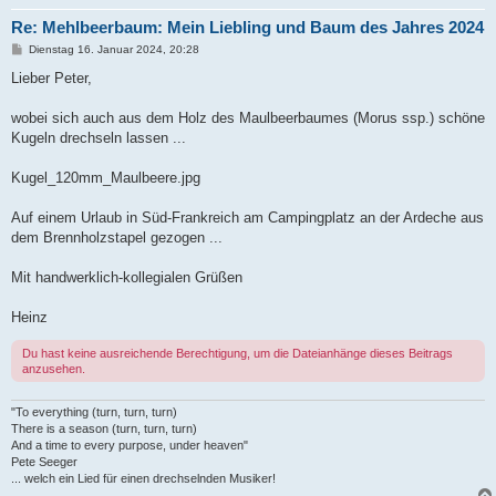
Re: Mehlbeerbaum: Mein Liebling und Baum des Jahres 2024
B
Dienstag 16. Januar 2024, 20:28
e
i
Lieber Peter,
t
r
a
wobei sich auch aus dem Holz des Maulbeerbaumes (Morus ssp.) schöne
g
Kugeln drechseln lassen ...
Kugel_120mm_Maulbeere.jpg
Auf einem Urlaub in Süd-Frankreich am Campingplatz an der Ardeche aus
dem Brennholzstapel gezogen ...
Mit handwerklich-kollegialen Grüßen
Heinz
Du hast keine ausreichende Berechtigung, um die Dateianhänge dieses Beitrags
anzusehen.
"To everything (turn, turn, turn)
There is a season (turn, turn, turn)
And a time to every purpose, under heaven"
Pete Seeger
... welch ein Lied für einen drechselnden Musiker!