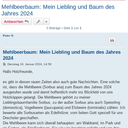
Mehlbeerbaum: Mein Liebling und Baum des
Jahres 2024
Antworten
5 Beiträge • Seite
1
von
1
Peter G
Mehlbeerbaum: Mein Liebling und Baum des Jahres
2024
B
Dienstag 16. Januar 2024, 14:58
e
i
Hallo Holzfreunde,
t
r
a
es gibt in diesen rauen Zeiten also auch gute Nachrichten. Eine solche
g
ist, dass die Mehlbeere (Sorbus aria) zum Baum des Jahres 2024
ausgerufen wurde und damit hoffentlich mehr ins Blickfeld von uns
Holzköppen gelangt. Die Mehlbeere gehört zu meiner
Lieblingsbaumfamilie Sorbus, zu der außer Sorbus aria auch Speierling
(domestica), Vogelbeere ((aucuparia) und Elsbeere (torminalis) zählen. Ich
bewerte alle Sorbusarten als Edelhölzer, vom lieben Gott speziell für uns
Drechsler geschaffen.
Die Mehlbeere kann sich überall behaupten: am Waldrand, im Park und