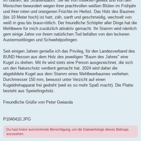
im Garten, als Straßenbaum. Sie wir von Insekten geliebt und von den
Menschen bewundert wegen ihrer prachtvollen weißen Blüten im Frühjahr
und ihrer roten und orangenen Früchte im Herbst. Das Holz des Baumes
(bis 10 Meter hoch) ist hart, zäh, sanft und geschmeidig, wechselt von
weiß in grau bis braun-rötlich. Der freundliche Schöpfer aller Dinge hat die
Mehlbeere für mich zusätzlich attraktiv gemacht. Ihr Stamm wird nämlich
gern einige Jahre vor ihrem natürlichen Tod befallen von den leckeren
Austernseitlingen und Schwefelporlingen.
Seit einigen Jahren genieße ich das Privileg, für den Landesverband des
BUND Hessen aus dem Holz des jeweiligen "Baum des Jahres" eine
Kugel zu drehen. Mit ihr wird stets eine Person ausgezeichnet, die sich
um den Naturschutz verdient gemacht hat. 2024 wird daher die
abgebildete Kugel aus dem Stamm eines Mehlbeerbaumes verliehen.
Durchmesser 150 mm, bewusst unter Verzicht auf einen
Kugeldrehapparat frei gedreht (weil es so mehr Spaß macht). Die Platte
besteht aus Speierlingsholz.
Freundliche Grüße von Peter Gwiasda
P1040410.JPG
Du hast keine ausreichende Berechtigung, um die Dateianhänge dieses Beitrags
anzusehen.