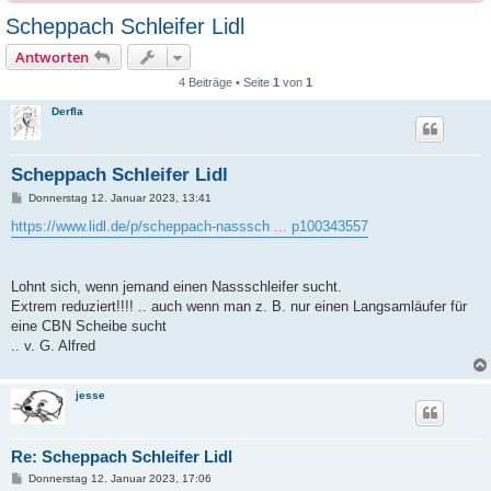
Scheppach Schleifer Lidl
Antworten
4 Beiträge • Seite
1
von
1
Derfla
Scheppach Schleifer Lidl
B
Donnerstag 12. Januar 2023, 13:41
e
i
https://www.lidl.de/p/scheppach-nasssch ... p100343557
t
r
a
g
Lohnt sich, wenn jemand einen Nassschleifer sucht.
Extrem reduziert!!!! .. auch wenn man z. B. nur einen Langsamläufer für
eine CBN Scheibe sucht
.. v. G. Alfred
jesse
Re: Scheppach Schleifer Lidl
B
Donnerstag 12. Januar 2023, 17:06
e