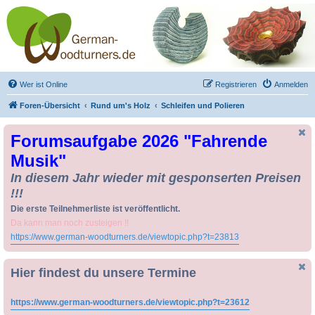
Drechseln und
Kunsthandwerk -
German-Woodturners
*Forum Sauerland*
Der Treffpunkt für Drechsler und Freunde des Kunsthandwerks
Wer ist Online
Registrieren
Anmelden
Foren-Übersicht
Rund um's Holz
Schleifen und Polieren
Forumsaufgabe 2026 "Fahrende
Musik"
In diesem Jahr wieder mit gesponserten Preisen
!!!
Die erste Teilnehmerliste ist veröffentlicht.
Da kann man noch zusteigen !!
https://www.german-woodturners.de/viewtopic.php?t=23813
Hier findest du unsere Termine
https://www.german-woodturners.de/viewtopic.php?t=23612