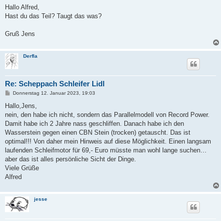
i
Hallo Alfred,
t
Hast du das Teil? Taugt das was?
r
a
g
Gruß Jens
Derfla
Re: Scheppach Schleifer Lidl
B
Donnerstag 12. Januar 2023, 19:03
e
i
Hallo,Jens,
t
nein, den habe ich nicht, sondern das Parallelmodell von Record Power.
r
a
Damit habe ich 2 Jahre nass geschliffen. Danach habe ich den
g
Wasserstein gegen einen CBN Stein (trocken) getauscht. Das ist
optimal!!! Von daher mein Hinweis auf diese Möglichkeit. Einen langsam
laufenden Schleifmotor für 69,- Euro müsste man wohl lange suchen…
aber das ist alles persönliche Sicht der Dinge.
Viele Grüße
Alfred
jesse