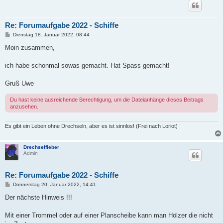
Re: Forumaufgabe 2022 - Schiffe
B
Dienstag 18. Januar 2022, 08:44
e
i
Moin zusammen,
t
r
a
ich habe schonmal sowas gemacht. Hat Spass gemacht!
g
Gruß Uwe
Du hast keine ausreichende Berechtigung, um die Dateianhänge dieses Beitrags
anzusehen.
Es gibt ein Leben ohne Drechseln, aber es ist sinnlos! (Frei nach Loriot)
Drechselfieber
Admin
Re: Forumaufgabe 2022 - Schiffe
B
Donnerstag 20. Januar 2022, 14:41
e
i
Der nächste Hinweis !!!
t
r
a
Mit einer Trommel oder auf einer Planscheibe kann man Hölzer die nicht
g