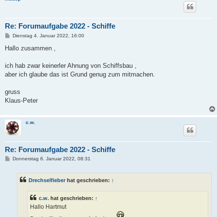
Re: Forumaufgabe 2022 - Schiffe
B
Dienstag 4. Januar 2022, 16:00
e
i
Hallo zusammen ,
t
r
a
ich hab zwar keinerler Ahnung von Schiffsbau ,
g
aber ich glaube das ist Grund genug zum mitmachen.
gruss
Klaus-Peter
c.w.
Re: Forumaufgabe 2022 - Schiffe
B
Donnerstag 6. Januar 2022, 08:31
e
i
t
Drechselfieber
hat geschrieben:
↑
r
a
g
c.w.
hat geschrieben:
↑
Hallo Hartmut