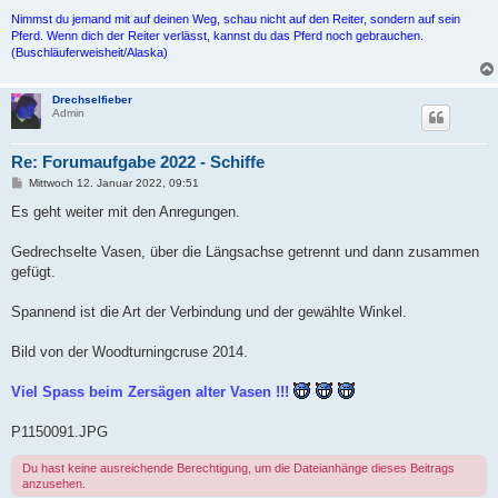
Nimmst du jemand mit auf deinen Weg, schau nicht auf den Reiter, sondern auf sein
Pferd. Wenn dich der Reiter verlässt, kannst du das Pferd noch gebrauchen.
(Buschläuferweisheit/Alaska)
Drechselfieber
Admin
Re: Forumaufgabe 2022 - Schiffe
B
Mittwoch 12. Januar 2022, 09:51
e
i
Es geht weiter mit den Anregungen.
t
r
a
Gedrechselte Vasen, über die Längsachse getrennt und dann zusammen
g
gefügt.
Spannend ist die Art der Verbindung und der gewählte Winkel.
Bild von der Woodturningcruse 2014.
Viel Spass beim Zersägen alter Vasen !!!
P1150091.JPG
Du hast keine ausreichende Berechtigung, um die Dateianhänge dieses Beitrags
anzusehen.