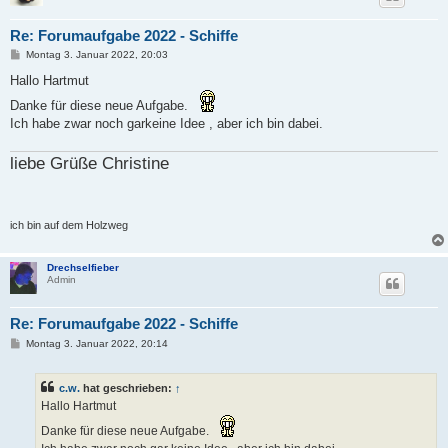
Re: Forumaufgabe 2022 - Schiffe
B
Montag 3. Januar 2022, 20:03
e
i
Hallo Hartmut
t
r
Danke für diese neue Aufgabe.
a
Ich habe zwar noch garkeine Idee , aber ich bin dabei.
g
liebe Grüße Christine
ich bin auf dem Holzweg
Drechselfieber
Admin
Re: Forumaufgabe 2022 - Schiffe
B
Montag 3. Januar 2022, 20:14
e
i
t
c.w.
hat geschrieben:
↑
r
a
Hallo Hartmut
g
Danke für diese neue Aufgabe.