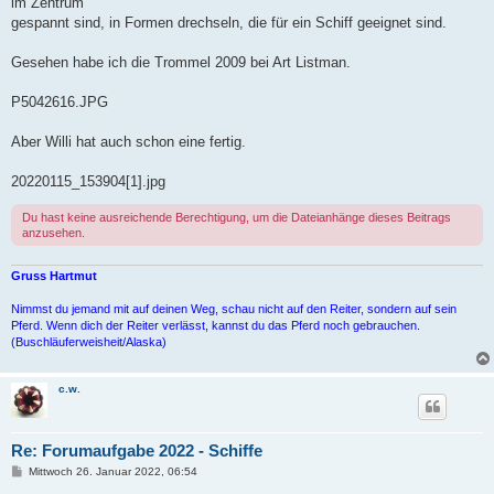
im Zentrum
gespannt sind, in Formen drechseln, die für ein Schiff geeignet sind.
Gesehen habe ich die Trommel 2009 bei Art Listman.
P5042616.JPG
Aber Willi hat auch schon eine fertig.
20220115_153904[1].jpg
Du hast keine ausreichende Berechtigung, um die Dateianhänge dieses Beitrags
anzusehen.
Gruss Hartmut
Nimmst du jemand mit auf deinen Weg, schau nicht auf den Reiter, sondern auf sein
Pferd. Wenn dich der Reiter verlässt, kannst du das Pferd noch gebrauchen.
(Buschläuferweisheit/Alaska)
c.w.
Re: Forumaufgabe 2022 - Schiffe
B
Mittwoch 26. Januar 2022, 06:54
e