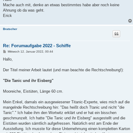
t
Mache auch mit, denke an etwas bestimmtes habe aber noch keine
r
a
Ahnung ob da was geht.
g
Erick
Bratscher
Re: Forumaufgabe 2022 - Schiffe
B
Mittwoch 12. Januar 2022, 00:44
e
i
Hallo,
t
r
a
Der Titel meiner Arbeit lautet (und man beachte die Rechtschreibung!):
g
"Die Tanic und ihr Eisberg"
Mooreiche, Eistüten, Länge 60 cm.
Mein Enkel, damals ein ausgewiesener Titanic-Experte, wies mich auf die
mangelnde Rechtschreibung hin: "Das heißt doch Ttanic und nicht "die
Tanic"." Ich habe ihm den Wortwitz erklärt und er hat ein bisschen
geschmunzelt. Ich hatte "Die Tanic und ihr Eisberg" ausgestellt und die
Eistüten wurden sämtlich aufgefressen. Natürlich erst am Ende der
Ausstellung. Ich musste für diese Unternehmung einen kompletten Karton