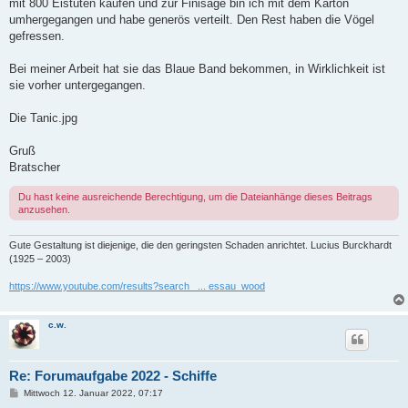
mit 800 Eistüten kaufen und zur Finisage bin ich mit dem Karton
umhergegangen und habe generös verteilt. Den Rest haben die Vögel
gefressen.
Bei meiner Arbeit hat sie das Blaue Band bekommen, in Wirklichkeit ist
sie vorher untergegangen.
Die Tanic.jpg
Gruß
Bratscher
Du hast keine ausreichende Berechtigung, um die Dateianhänge dieses Beitrags
anzusehen.
Gute Gestaltung ist diejenige, die den geringsten Schaden anrichtet. Lucius Burckhardt
(1925 – 2003)
https://www.youtube.com/results?search_ ... essau_wood
c.w.
Re: Forumaufgabe 2022 - Schiffe
B
Mittwoch 12. Januar 2022, 07:17
e