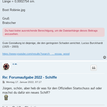
Länge = 0,0002754 sm.
Boot Robinie.jpg
Gruß
Bratscher
Du hast keine ausreichende Berechtigung, um die Dateianhänge dieses Beitrags
anzusehen.
Gute Gestaltung ist diejenige, die den geringsten Schaden anrichtet. Lucius Burckhardt
(1925 – 2003)
https://www.youtube.com/results?search_ ... essau_wood
c.w.
Re: Forumaufgabe 2022 - Schiffe
B
Montag 17. Januar 2022, 07:17
e
i
Jürgen, schön, aber heb dir was für den Offiziellen Startschuss auf oder
t
machst du dafür ein neues Schiff?
r
a
g