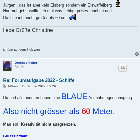
i
Jürgen , das ist aber kein Eisberg sondern ein Eiswaffelberg
t
r
Hartmut, jetzt wollte ich mal was richtig großes machen und
a
Da lese ich: nicht größer als 60 cm
g
liebe Grüße Christine
ich bin auf dem Holzweg
Drechselfieber
Admin
Re: Forumaufgabe 2022 - Schiffe
B
Mittwoch 12. Januar 2022, 09:26
e
i
BLAUE
Du und alle anderen haben eine
t
Ausnahmegenehmigung.
r
a
Also nicht grösser als
g
60
Meter.
Man soll Kreativität nicht ausgrenzen.
Gruss Hartmut