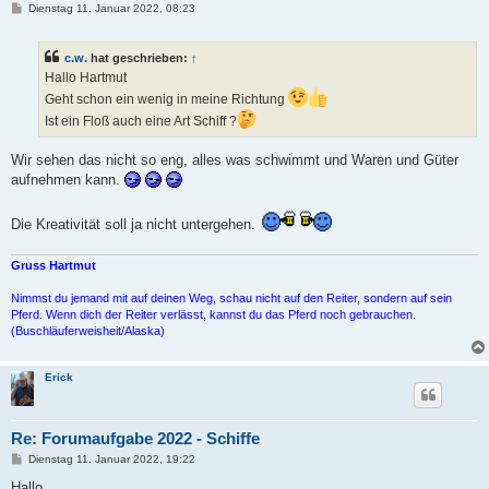
B
Dienstag 11. Januar 2022, 08:23
e
i
t
c.w.
hat geschrieben:
↑
r
a
Hallo Hartmut
g
Geht schon ein wenig in meine Richtung
Ist ein Floß auch eine Art Schiff ?
Wir sehen das nicht so eng, alles was schwimmt und Waren und Güter
aufnehmen kann.
Die Kreativität soll ja nicht untergehen.
Gruss Hartmut
Nimmst du jemand mit auf deinen Weg, schau nicht auf den Reiter, sondern auf sein
Pferd. Wenn dich der Reiter verlässt, kannst du das Pferd noch gebrauchen.
(Buschläuferweisheit/Alaska)
Erick
Re: Forumaufgabe 2022 - Schiffe
B
Dienstag 11. Januar 2022, 19:22
e
i
Hallo