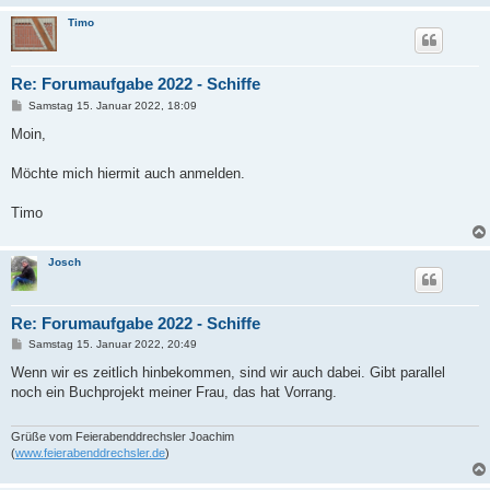
Timo
Re: Forumaufgabe 2022 - Schiffe
B
Samstag 15. Januar 2022, 18:09
e
i
Moin,
t
r
a
Möchte mich hiermit auch anmelden.
g
Timo
Josch
Re: Forumaufgabe 2022 - Schiffe
B
Samstag 15. Januar 2022, 20:49
e
i
Wenn wir es zeitlich hinbekommen, sind wir auch dabei. Gibt parallel
t
noch ein Buchprojekt meiner Frau, das hat Vorrang.
r
a
g
Grüße vom Feierabenddrechsler Joachim
(
www.feierabenddrechsler.de
)