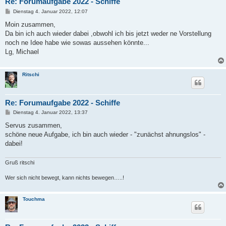
Re: Forumaufgabe 2022 - Schiffe
B
Dienstag 4. Januar 2022, 12:07
e
i
Moin zusammen,
t
Da bin ich auch wieder dabei ,obwohl ich bis jetzt weder ne Vorstellung
r
a
noch ne Idee habe wie sowas aussehen könnte...
g
Lg, Michael
Ritschi
Re: Forumaufgabe 2022 - Schiffe
B
Dienstag 4. Januar 2022, 13:37
e
i
Servus zusammen,
t
schöne neue Aufgabe, ich bin auch wieder - "zunächst ahnungslos" -
r
a
dabei!
g
Gruß ritschi
Wer sich nicht bewegt, kann nichts bewegen…..!
Touchma