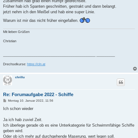
Zusammen hab grad einen Rumpf gedrechselt.
r
a
Früher hab ich Spanten geschnitten, gestrakt und dann belangt.
g
jetzt nehm ich den Meißel und hab eine super Linie.
Warum ist mir das nicht früher eingefallen.
Mit lieben Grüßen
Christian
__________________________________________________ __________
Drechselkurse:
https://cln.at
chrillu
Re: Forumaufgabe 2022 - Schiffe
B
Montag 10. Januar 2022, 11:56
e
i
Ich schon wieder
t
r
a
Ja ich hab zuviel Zeit.
g
Ich überlege gerade ob es eine Unterkategorie für Schwimmfähige Schiffe
geben wird.
Oder ob ich mehr auf durchgehende Maserung, wert legen soll.