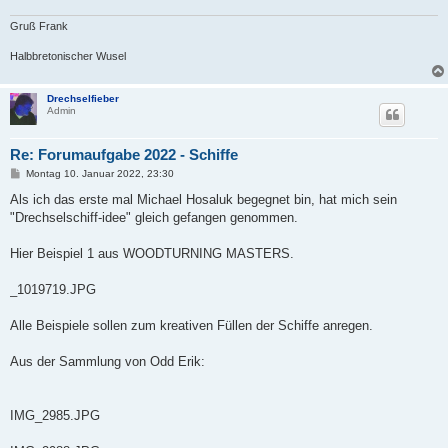
Gruß Frank
Halbbretonischer Wusel
Drechselfieber
Admin
Re: Forumaufgabe 2022 - Schiffe
B
Montag 10. Januar 2022, 23:30
e
i
Als ich das erste mal Michael Hosaluk begegnet bin, hat mich sein
t
"Drechselschiff-idee" gleich gefangen genommen.
r
a
g
Hier Beispiel 1 aus WOODTURNING MASTERS.
_1019719.JPG
Alle Beispiele sollen zum kreativen Füllen der Schiffe anregen.
Aus der Sammlung von Odd Erik:
IMG_2985.JPG