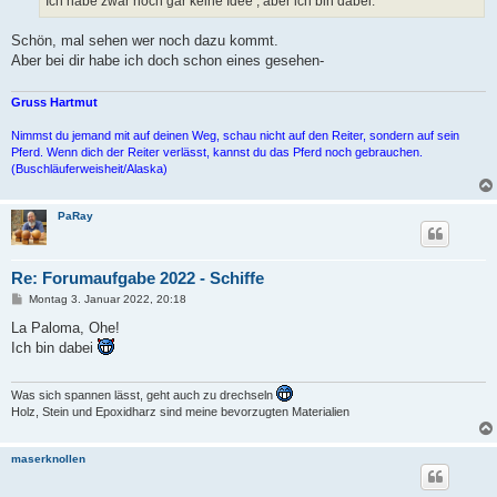
Ich habe zwar noch gar keine Idee , aber ich bin dabei.
Schön, mal sehen wer noch dazu kommt.
Aber bei dir habe ich doch schon eines gesehen-
Gruss Hartmut
Nimmst du jemand mit auf deinen Weg, schau nicht auf den Reiter, sondern auf sein
Pferd. Wenn dich der Reiter verlässt, kannst du das Pferd noch gebrauchen.
(Buschläuferweisheit/Alaska)
PaRay
Re: Forumaufgabe 2022 - Schiffe
B
Montag 3. Januar 2022, 20:18
e
i
La Paloma, Ohe!
t
Ich bin dabei
r
a
g
Was sich spannen lässt, geht auch zu drechseln
Holz, Stein und Epoxidharz sind meine bevorzugten Materialien
maserknollen