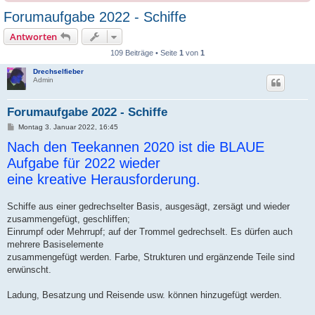
Forumaufgabe 2022 - Schiffe
Antworten
109 Beiträge • Seite
1
von
1
Drechselfieber
Admin
Forumaufgabe 2022 - Schiffe
B
Montag 3. Januar 2022, 16:45
e
Nach den Teekannen 2020 ist die BLAUE
i
t
Aufgabe für 2022 wieder
r
a
eine kreative Herausforderung.
g
Schiffe aus einer gedrechselter Basis, ausgesägt, zersägt und wieder
zusammengefügt, geschliffen;
Einrumpf oder Mehrrupf; auf der Trommel gedrechselt. Es dürfen auch
mehrere Basiselemente
zusammengefügt werden. Farbe, Strukturen und ergänzende Teile sind
erwünscht.
Ladung, Besatzung und Reisende usw. können hinzugefügt werden.