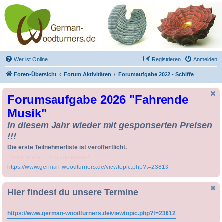
Drechseln und
Kunsthandwerk -
German-Woodturners
*Forum Sauerland*
Der Treffpunkt für Drechsler und Freunde des Kunsthandwerks
Wer ist Online
Registrieren
Anmelden
Foren-Übersicht
Forum Aktivitäten
Forumaufgabe 2022 - Schiffe
Forumsaufgabe 2026 "Fahrende
Musik"
In diesem Jahr wieder mit gesponserten Preisen
!!!
Die erste Teilnehmerliste ist veröffentlicht.
Da kann man noch zusteigen !!
https://www.german-woodturners.de/viewtopic.php?t=23813
Hier findest du unsere Termine
https://www.german-woodturners.de/viewtopic.php?t=23612