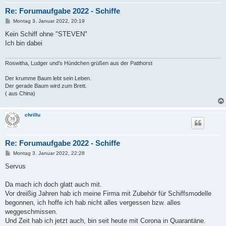
Re: Forumaufgabe 2022 - Schiffe
B
Montag 3. Januar 2022, 20:19
e
i
Kein Schiff ohne "STEVEN"
t
Ich bin dabei
r
a
g
Roswitha, Ludger und's Hündchen grüßen aus der Patthorst
Der krumme Baum lebt sein Leben.
Der gerade Baum wird zum Brett.
( aus China)
chrillu
Re: Forumaufgabe 2022 - Schiffe
B
Montag 3. Januar 2022, 22:28
e
i
Servus
t
r
a
Da mach ich doch glatt auch mit.
g
Vor dreißig Jahren hab ich meine Firma mit Zubehör für Schiffsmodelle
begonnen, ich hoffe ich hab nicht alles vergessen bzw. alles
weggeschmissen.
Und Zeit hab ich jetzt auch, bin seit heute mit Corona in Quarantäne.