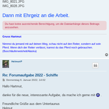
IMG_8021.JPG
IMG_8028.JPG
Dann mit Ehrgeiz an die Arbeit.
Du hast keine ausreichende Berechtigung, um die Dateianhänge dieses Beitrags
anzusehen.
Gruss Hartmut
Nimmst du jemand mit auf deinen Weg, schau nicht auf den Reiter, sondern auf sein
Pferd. Wenn dich der Reiter verlässt, kannst du das Pferd noch gebrauchen.
(Buschläuferweisheit/Alaska)
Helmut-P
Re: Forumaufgabe 2022 - Schiffe
B
Donnerstag 6. Januar 2022, 14:02
e
i
Hallo Hartmut,
t
r
a
danke für die neue, interessante Aufgabe, da mache ich gerne mit
.
g
Freundliche Grüße aus dem Untertaunus
Helmut