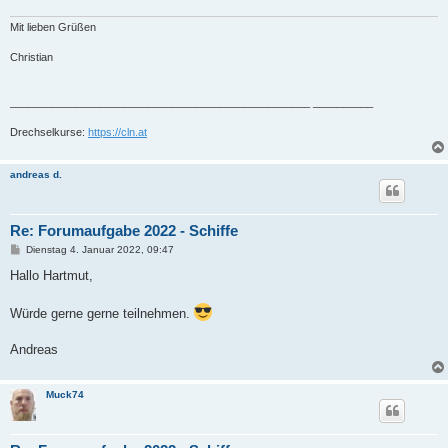
Mit lieben Grüßen
Christian
__________________________________________________ __________
Drechselkurse:
https://cln.at
andreas d.
Re: Forumaufgabe 2022 - Schiffe
B
Dienstag 4. Januar 2022, 09:47
e
i
Hallo Hartmut,
t
r
a
Würde gerne gerne teilnehmen.
g
Andreas
Muck74