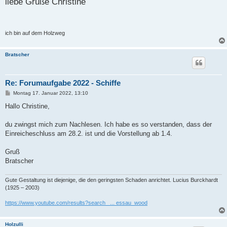
liebe Grüße Christine
ich bin auf dem Holzweg
Bratscher
Re: Forumaufgabe 2022 - Schiffe
B
Montag 17. Januar 2022, 13:10
e
i
Hallo Christine,
t
r
a
du zwingst mich zum Nachlesen. Ich habe es so verstanden, dass der
g
Einreicheschluss am 28.2. ist und die Vorstellung ab 1.4.
Gruß
Bratscher
Gute Gestaltung ist diejenige, die den geringsten Schaden anrichtet. Lucius Burckhardt
(1925 – 2003)
https://www.youtube.com/results?search_ ... essau_wood
Holzulli