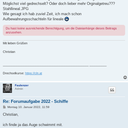
Möglichst viel gedrechselt? Oder doch lieber mehr Orginalgetreu???
Stahllineal.JPG
Wie gesagt ich hab zuviel Zeit, ich mach schon
Aufbewahrungsschachteln für lineale
Du hast keine ausreichende Berechtigung, um die Dateianhänge dieses Beitrags
anzusehen.
Mit lieben Grüßen
Christian
__________________________________________________ __________
Drechselkurse:
https://cln.at
Faulenzer
Admin
Re: Forumaufgabe 2022 - Schiffe
B
Montag 10. Januar 2022, 11:59
e
i
Christian,
t
r
a
ich finde ja das Auge schwimmt mit.
g