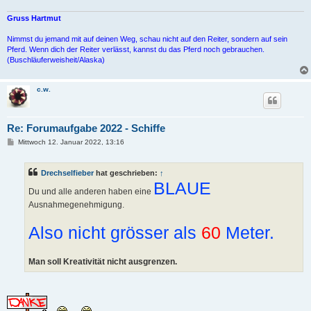
Gruss Hartmut
Nimmst du jemand mit auf deinen Weg, schau nicht auf den Reiter, sondern auf sein
Pferd. Wenn dich der Reiter verlässt, kannst du das Pferd noch gebrauchen.
(Buschläuferweisheit/Alaska)
c.w.
Re: Forumaufgabe 2022 - Schiffe
B
Mittwoch 12. Januar 2022, 13:16
e
i
t
Drechselfieber
hat geschrieben:
↑
r
a
BLAUE
Du und alle anderen haben eine
g
Ausnahmegenehmigung.
Also nicht grösser als
60
Meter.
Man soll Kreativität nicht ausgrenzen.