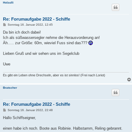
Holzulli
Re: Forumaufgabe 2022 - Schiffe
B
Sonntag 16. Januar 2022, 12:45
e
i
Da bin ich doch dabei!
t
Ich als süßwassersegler nehme die Herausvorderung an!
r
a
Äh….. zur Größe: 60m, wieviel Fuss sind das???
g
Lieben Gruß und wir sehen uns im Segelclub
Uwe
Es gibt ein Leben ohne Drechseln, aber es ist sinnlos! (Frei nach Loriot)
Bratscher
Re: Forumaufgabe 2022 - Schiffe
B
Sonntag 16. Januar 2022, 22:48
e
i
Hallo Schiffseigner,
t
r
a
einen habe ich noch. Boote aus Robinie. Halbstamm, Reling gebrannt.
g