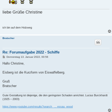
liebe Grüße Christine
ich bin auf dem Holzweg
Bratscher
Re: Forumaufgabe 2022 - Schiffe
B
Donnerstag 13. Januar 2022, 00:56
e
i
Hallo Christine,
t
r
a
Eisberg ist die Kurzform von Eiswaffelberg.
g
Gruß
Bratscher
Gute Gestaltung ist diejenige, die den geringsten Schaden anrichtet. Lucius Burckhardt
(1925 – 2003)
https://www.youtube.com/results?search_ ... essau_wood