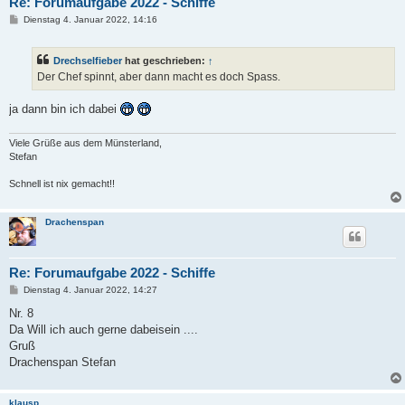
Re: Forumaufgabe 2022 - Schiffe
B
Dienstag 4. Januar 2022, 14:16
e
i
t
Drechselfieber
hat geschrieben:
↑
r
a
Der Chef spinnt, aber dann macht es doch Spass.
g
ja dann bin ich dabei
Viele Grüße aus dem Münsterland,
Stefan
Schnell ist nix gemacht!!
Drachenspan
Re: Forumaufgabe 2022 - Schiffe
B
Dienstag 4. Januar 2022, 14:27
e
i
Nr. 8
t
Da Will ich auch gerne dabeisein ....
r
a
Gruß
g
Drachenspan Stefan
klausp