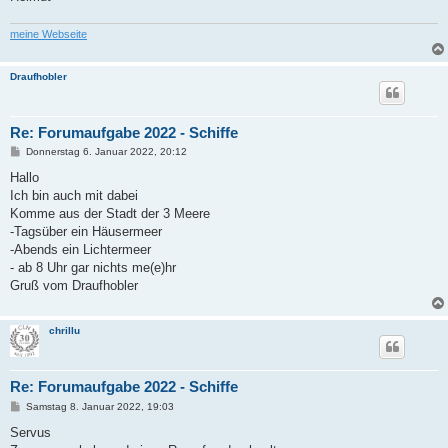
meine Webseite
Draufhobler
Re: Forumaufgabe 2022 - Schiffe
B
Donnerstag 6. Januar 2022, 20:12
e
i
Hallo
t
Ich bin auch mit dabei
r
a
Komme aus der Stadt der 3 Meere
g
-Tagsüber ein Häusermeer
-Abends ein Lichtermeer
- ab 8 Uhr gar nichts me(e)hr
Gruß vom Draufhobler
chrillu
Re: Forumaufgabe 2022 - Schiffe
B
Samstag 8. Januar 2022, 19:03
e
i
Servus
t