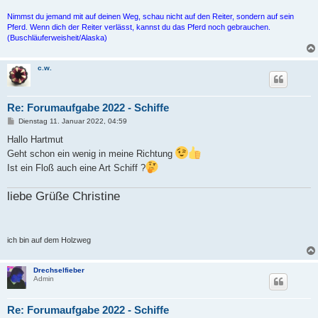
Nimmst du jemand mit auf deinen Weg, schau nicht auf den Reiter, sondern auf sein
Pferd. Wenn dich der Reiter verlässt, kannst du das Pferd noch gebrauchen.
(Buschläuferweisheit/Alaska)
c.w.
Re: Forumaufgabe 2022 - Schiffe
B
Dienstag 11. Januar 2022, 04:59
e
i
Hallo Hartmut
t
Geht schon ein wenig in meine Richtung
r
a
Ist ein Floß auch eine Art Schiff ?
g
liebe Grüße Christine
ich bin auf dem Holzweg
Drechselfieber
Admin
Re: Forumaufgabe 2022 - Schiffe