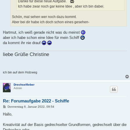
Danke für diese neue Aufgabe.
Ich habe zwar noch gar keine Idee , aber ich bin dabei.
Schön, mal sehen wer noch dazu kommt.
Aber bei dir habe ich doch schon eines gesehen-
Hartmut, ich weiß gerade nicht was du meinst
aber ich habe schon eine Idee für mein Schiff
da kommt ihr nie drauf
liebe Grüße Christine
ich bin auf dem Holzweg
Drechselfieber
Admin
Re: Forumaufgabe 2022 - Schiffe
B
Donnerstag 6. Januar 2022, 09:54
e
i
Hallo,
t
r
a
Kreativität auf der Basis gedrechselter Grundformen, gedrechselt über die
g
Drehachse oder