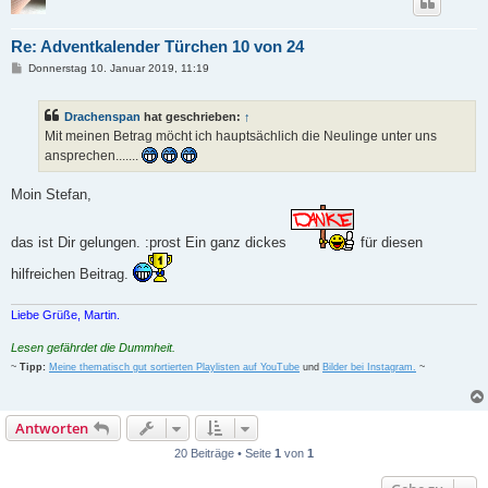
Re: Adventkalender Türchen 10 von 24
B
Donnerstag 10. Januar 2019, 11:19
e
i
t
Drachenspan
hat geschrieben:
↑
r
a
Mit meinen Betrag möcht ich hauptsächlich die Neulinge unter uns
g
ansprechen.......
Moin Stefan,
das ist Dir gelungen. :prost Ein ganz dickes
für diesen
hilfreichen Beitrag.
Liebe Grüße, Martin.
Lesen gefährdet die Dummheit.
~
Tipp:
Meine thematisch gut sortierten Playlisten auf YouTube
und
Bilder bei Instagram.
~
Antworten
20 Beiträge • Seite
1
von
1