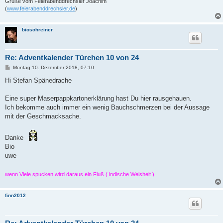
Grüße vom Feierabenddrechsler Joachim
(
www.feierabenddrechsler.de
)
bioschreiner
Re: Adventkalender Türchen 10 von 24
B
Montag 10. Dezember 2018, 07:10
e
i
Hi Stefan Spänedrache
t
r
a
Eine super Maserpappkartonerklärung hast Du hier rausgehauen.
g
Ich bekomme auch immer ein wenig Bauchschmerzen bei der Aussage
mit der Geschmacksache.
Danke
Bio
uwe
wenn Viele spucken wird daraus ein Fluß ( indische Weisheit )
finn2012