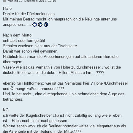
B
Montag 10. Dezember 2018, 13:10
e
i
Hallo
t
Danke für die Rückmeldungen
r
a
Mit meinen Betrag möcht ich hauptsächlich die Neulinge unter uns
g
ansprechen.......
Nach dem Motto
entnapft euer formgefühl
Schalen wachsen nicht aus der Tischplatte
Damit wär schon viel gewonnen.
Natürlich kann man die Proportionsregeln auf alle anderen Bereiche
übertragen:
Vasen- wie ist das Verhältnis von Höhe zu durchmessser , wo ist die
dickste Stelle wo soll die deko - Rillen -Absätze hin....????
ebenso für Hohlformen:: wie ist das Verhältnis hier ? Höhe /Durchmesser
und Öffnung/ Fußdurchmesser????
Und Jo hat recht , eine durchgehende Linie schmeichelt dem Auge des
betrachters.
KG
ich wette der Kugelschreiber clip ist nicht zufällig so lang wie er eben
ist....Habs noch nciht nachgemessen.
Warum sehen wohl zb die Berliner normaler weise viel eleganter aus als
die Asienteile mit der Teilung in der Mitte????