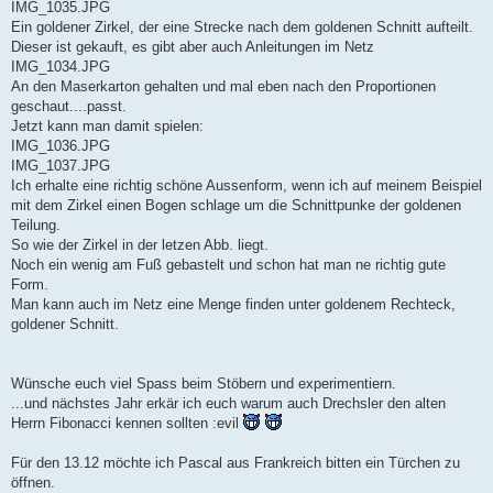
IMG_1035.JPG
Ein goldener Zirkel, der eine Strecke nach dem goldenen Schnitt aufteilt.
Dieser ist gekauft, es gibt aber auch Anleitungen im Netz
IMG_1034.JPG
An den Maserkarton gehalten und mal eben nach den Proportionen
geschaut....passt.
Jetzt kann man damit spielen:
IMG_1036.JPG
IMG_1037.JPG
Ich erhalte eine richtig schöne Aussenform, wenn ich auf meinem Beispiel
mit dem Zirkel einen Bogen schlage um die Schnittpunke der goldenen
Teilung.
So wie der Zirkel in der letzen Abb. liegt.
Noch ein wenig am Fuß gebastelt und schon hat man ne richtig gute
Form.
Man kann auch im Netz eine Menge finden unter goldenem Rechteck,
goldener Schnitt.
Wünsche euch viel Spass beim Stöbern und experimentiern.
...und nächstes Jahr erkär ich euch warum auch Drechsler den alten
Herrn Fibonacci kennen sollten :evil
Für den 13.12 möchte ich Pascal aus Frankreich bitten ein Türchen zu
öffnen.