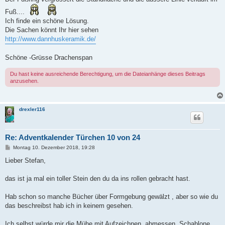
Fuß....
Ich finde ein schöne Lösung.
Die Sachen könnt Ihr hier sehen
http://www.dannhuskeramik.de/
Schöne -Grüsse Drachenspan
Du hast keine ausreichende Berechtigung, um die Dateianhänge dieses Beitrags
anzusehen.
drexler116
Re: Adventkalender Türchen 10 von 24
B
Montag 10. Dezember 2018, 19:28
e
i
Lieber Stefan,
t
r
a
das ist ja mal ein toller Stein den du da ins rollen gebracht hast.
g
Hab schon so manche Bücher über Formgebung gewälzt , aber so wie du
das beschreibst hab ich in keinem gesehen.
Ich selbst würde mir die Mühe mit Aufzeichnen, abmessen ,Schablone