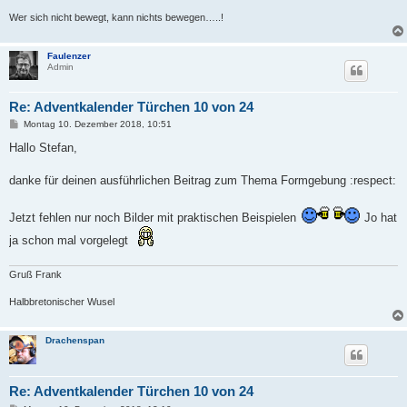
Wer sich nicht bewegt, kann nichts bewegen…..!
Faulenzer
Admin
Re: Adventkalender Türchen 10 von 24
B
Montag 10. Dezember 2018, 10:51
e
i
Hallo Stefan,
t
r
a
danke für deinen ausführlichen Beitrag zum Thema Formgebung :respect:
g
Jetzt fehlen nur noch Bilder mit praktischen Beispielen
Jo hat
ja schon mal vorgelegt
Gruß Frank
Halbbretonischer Wusel
Drachenspan
Re: Adventkalender Türchen 10 von 24