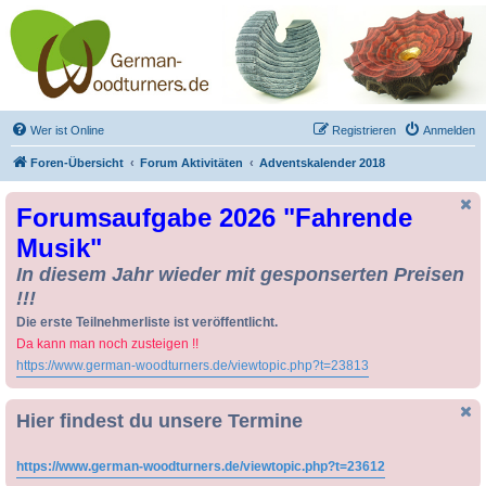
Drechseln und
Kunsthandwerk -
German-Woodturners
*Forum Sauerland*
Der Treffpunkt für Drechsler und Freunde des Kunsthandwerks
Wer ist Online
Registrieren
Anmelden
Foren-Übersicht
Forum Aktivitäten
Adventskalender 2018
Forumsaufgabe 2026 "Fahrende
Musik"
In diesem Jahr wieder mit gesponserten Preisen
!!!
Die erste Teilnehmerliste ist veröffentlicht.
Da kann man noch zusteigen !!
https://www.german-woodturners.de/viewtopic.php?t=23813
Hier findest du unsere Termine
https://www.german-woodturners.de/viewtopic.php?t=23612