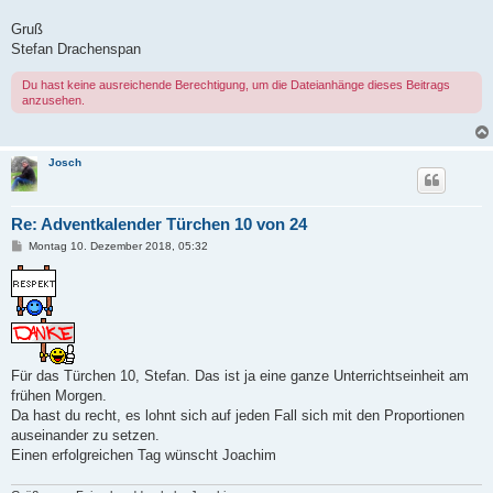
Gruß
Stefan Drachenspan
Du hast keine ausreichende Berechtigung, um die Dateianhänge dieses Beitrags
anzusehen.
Josch
Re: Adventkalender Türchen 10 von 24
B
Montag 10. Dezember 2018, 05:32
e
i
t
r
a
g
Für das Türchen 10, Stefan. Das ist ja eine ganze Unterrichtseinheit am
frühen Morgen.
Da hast du recht, es lohnt sich auf jeden Fall sich mit den Proportionen
auseinander zu setzen.
Einen erfolgreichen Tag wünscht Joachim