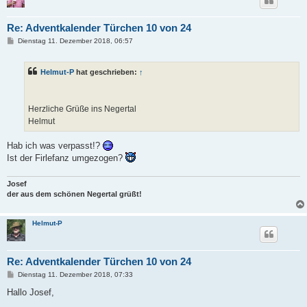
Re: Adventkalender Türchen 10 von 24
B
Dienstag 11. Dezember 2018, 06:57
e
i
t
Helmut-P
hat geschrieben:
↑
r
a
g
Herzliche Grüße ins Negertal
Helmut
Hab ich was verpasst!?
Ist der Firlefanz umgezogen?
Josef
der aus dem schönen Negertal grüßt!
Helmut-P
Re: Adventkalender Türchen 10 von 24
B
Dienstag 11. Dezember 2018, 07:33
e
i
Hallo Josef,
t
r