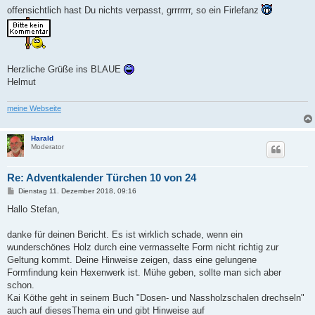
a
offensichtlich hast Du nichts verpasst, grrrrrrr, so ein Firlefanz
g
Herzliche Grüße ins BLAUE
Helmut
meine Webseite
Harald
Moderator
Re: Adventkalender Türchen 10 von 24
B
Dienstag 11. Dezember 2018, 09:16
e
i
Hallo Stefan,
t
r
a
danke für deinen Bericht. Es ist wirklich schade, wenn ein
g
wunderschönes Holz durch eine vermasselte Form nicht richtig zur
Geltung kommt. Deine Hinweise zeigen, dass eine gelungene
Formfindung kein Hexenwerk ist. Mühe geben, sollte man sich aber
schon.
Kai Köthe geht in seinem Buch "Dosen- und Nassholzschalen drechseln"
auch auf diesesThema ein und gibt Hinweise auf