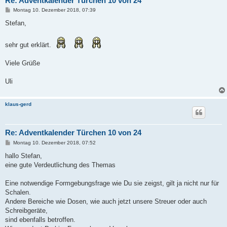
Re: Adventkalender Türchen 10 von 24
B
Montag 10. Dezember 2018, 07:39
e
i
Stefan,
t
r
a
sehr gut erklärt.
g
Viele Grüße
Uli
klaus-gerd
Re: Adventkalender Türchen 10 von 24
B
Montag 10. Dezember 2018, 07:52
e
i
hallo Stefan,
t
eine gute Verdeutlichung des Themas
r
a
g
Eine notwendige Formgebungsfrage wie Du sie zeigst, gilt ja nicht nur für
Schalen.
Andere Bereiche wie Dosen, wie auch jetzt unsere Streuer oder auch
Schreibgeräte,
sind ebenfalls betroffen.