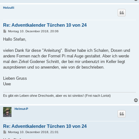
Holzulli
Re: Adventkalender Türchen 10 von 24
B
Montag 10. Dezember 2018, 20:06
e
i
Hallo Stefan,
t
r
a
vielen Dank für diese "Anleitung". Bisher habe ich Schalen, Dosen und
g
andere Formen nach der Formel Pi mal Auge gestaltet. Aber ich werde
mal den Zirkel Godener Schnitt, der bei mir unbenutzt im Keller liegt
ausprobieren und so anwenden, wie von dir beschrieben.
Lieben Gruss
Uwe
Es gibt ein Leben ohne Drechseln, aber es ist sinnlos! (Frei nach Loriot)
Helmut-P
Re: Adventkalender Türchen 10 von 24
B
Montag 10. Dezember 2018, 21:01
e