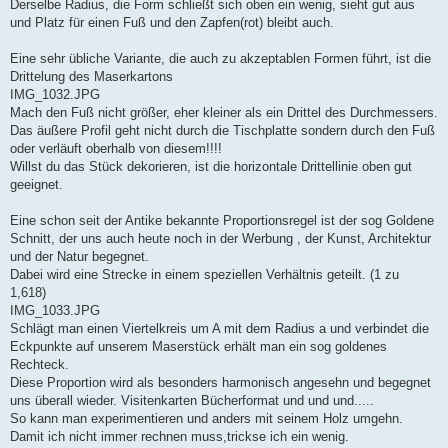
Derselbe Radius, die Form schließt sich oben ein wenig, sieht gut aus
und Platz für einen Fuß und den Zapfen(rot) bleibt auch.
Eine sehr übliche Variante, die auch zu akzeptablen Formen führt, ist die
Drittelung des Maserkartons
IMG_1032.JPG
Mach den Fuß nicht größer, eher kleiner als ein Drittel des Durchmessers.
Das äußere Profil geht nicht durch die Tischplatte sondern durch den Fuß
oder verläuft oberhalb von diesem!!!!
Willst du das Stück dekorieren, ist die horizontale Drittellinie oben gut
geeignet.
Eine schon seit der Antike bekannte Proportionsregel ist der sog Goldene
Schnitt, der uns auch heute noch in der Werbung , der Kunst, Architektur
und der Natur begegnet.
Dabei wird eine Strecke in einem speziellen Verhältnis geteilt. (1 zu
1,618)
IMG_1033.JPG
Schlägt man einen Viertelkreis um A mit dem Radius a und verbindet die
Eckpunkte auf unserem Maserstück erhält man ein sog goldenes
Rechteck.
Diese Proportion wird als besonders harmonisch angesehn und begegnet
uns überall wieder. Visitenkarten Bücherformat und und und.....
So kann man experimentieren und anders mit seinem Holz umgehn.
Damit ich nicht immer rechnen muss,trickse ich ein wenig.