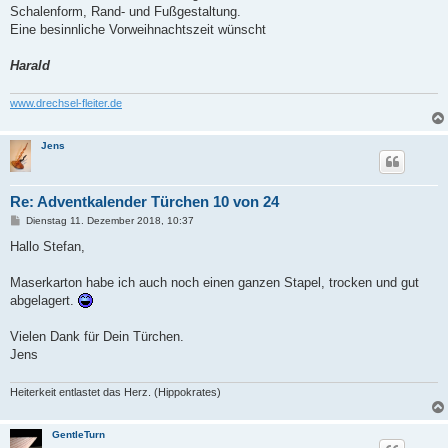
Schalenform, Rand- und Fußgestaltung.
Eine besinnliche Vorweihnachtszeit wünscht
Harald
www.drechsel-fleiter.de
Jens
Re: Adventkalender Türchen 10 von 24
B
Dienstag 11. Dezember 2018, 10:37
e
i
Hallo Stefan,
t
r
a
Maserkarton habe ich auch noch einen ganzen Stapel, trocken und gut
g
abgelagert.
Vielen Dank für Dein Türchen.
Jens
Heiterkeit entlastet das Herz. (Hippokrates)
GentleTurn