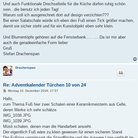
Und auch Funktionale Drechselteile für die Küche dürfen ruhig schön
sein...die benutz ich jeden Tag!
Warum soll ich ausgerechnet dort auf design verzichten???
Bei einer Salatschale würde ich eben den Fuß einen Tick größer machen,
damit sie sicher steht und für ein Kunstobjekt eben sehr klein.
Und Blumentöpfe gehören auf die Fensterbank..... .....Da ist mir aber
auch die geradeeinfache Form lieber
Gruß
Stefan Drachenspan
Drachenspan
Re: Adventkalender Türchen 10 von 24
B
Montag 10. Dezember 2018, 17:57
e
i
Hallo,
t
zum Thema Fuß hier zwei Schalen einer Keramikmeisterin aus Celle,
r
a
deren Werke ich sehr schätze.
g
IMG_1038.JPG
IMG_1039.JPG
Müsli schalen, denen man die Handarbeit ansieht.
Der eigentlich Fuß wäre zu klein gewesen für einen sicheren Stand.
Der Fußring vergrössert die Standfläche und die äussere Linie verläuft im