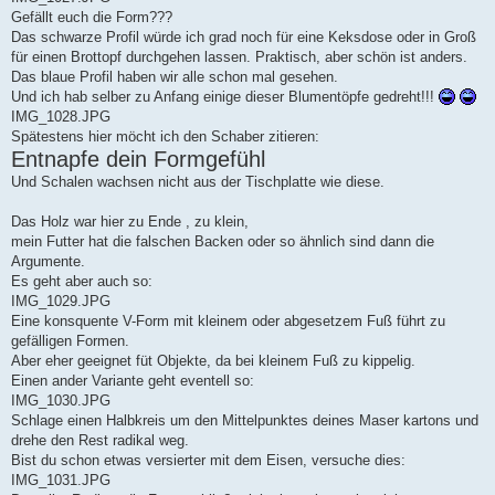
Gefällt euch die Form???
Das schwarze Profil würde ich grad noch für eine Keksdose oder in Groß
für einen Brottopf durchgehen lassen. Praktisch, aber schön ist anders.
Das blaue Profil haben wir alle schon mal gesehen.
Und ich hab selber zu Anfang einige dieser Blumentöpfe gedreht!!!
IMG_1028.JPG
Spätestens hier möcht ich den Schaber zitieren:
Entnapfe dein Formgefühl
Und Schalen wachsen nicht aus der Tischplatte wie diese.
Das Holz war hier zu Ende , zu klein,
mein Futter hat die falschen Backen oder so ähnlich sind dann die
Argumente.
Es geht aber auch so:
IMG_1029.JPG
Eine konsquente V-Form mit kleinem oder abgesetzem Fuß führt zu
gefälligen Formen.
Aber eher geeignet füt Objekte, da bei kleinem Fuß zu kippelig.
Einen ander Variante geht eventell so:
IMG_1030.JPG
Schlage einen Halbkreis um den Mittelpunktes deines Maser kartons und
drehe den Rest radikal weg.
Bist du schon etwas versierter mit dem Eisen, versuche dies:
IMG_1031.JPG