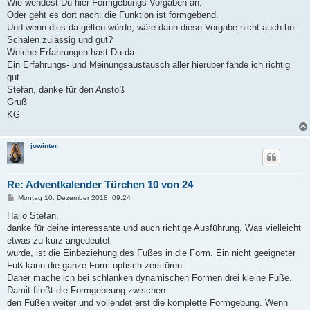
Wie wendest Du hier Formgebungs-Vorgaben an.
Oder geht es dort nach: die Funktion ist formgebend.
Und wenn dies da gelten würde, wäre dann diese Vorgabe nicht auch bei
Schalen zulässig und gut?
Welche Erfahrungen hast Du da.
Ein Erfahrungs- und Meinungsaustausch aller hierüber fände ich richtig
gut.
Stefan, danke für den Anstoß
Gruß
KG
jowinter
Re: Adventkalender Türchen 10 von 24
B
Montag 10. Dezember 2018, 09:24
e
i
Hallo Stefan,
t
danke für deine interessante und auch richtige Ausführung. Was vielleicht
r
a
etwas zu kurz angedeutet
g
wurde, ist die Einbeziehung des Fußes in die Form. Ein nicht geeigneter
Fuß kann die ganze Form optisch zerstören.
Daher mache ich bei schlanken dynamischen Formen drei kleine Füße.
Damit fließt die Formgebeung zwischen
den Füßen weiter und vollendet erst die komplette Formgebung. Wenn