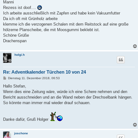
Manni
Rezess ist doof....
Ich arbeite ausschließlich mit Zapfen und habe kein Vakuumfutter
Da ich oft mit Grünholz arbeite
klemme ich die verzogenen Schalen mit dem Reitstock auf eine große
hölzerne Planscheibe, die mit Moosgummi beklebt ist.
Schöne Grüße
Drachenspan
holgi.h
Re: Adventkalender Türchen 10 von 24
B
Dienstag 11. Dezember 2018, 06:53
e
i
Hallo Stefan,
t
Wenn dies eine Zeitung wäre, würde ich eine Schere nehmen und den
r
a
Bericht ausschneiden und an die Wand neben der Drechselbank hängen.
g
So könnte man immer mal wieder drauf schauen.
Danke dafür, Gruß Holger
joschone