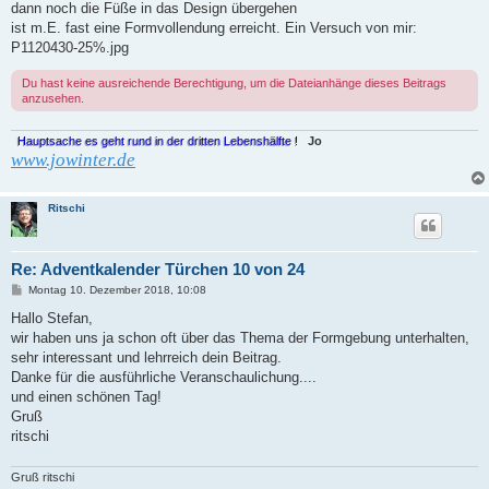
dann noch die Füße in das Design übergehen
ist m.E. fast eine Formvollendung erreicht. Ein Versuch von mir:
P1120430-25%.jpg
Du hast keine ausreichende Berechtigung, um die Dateianhänge dieses Beitrags
anzusehen.
Hauptsache es geht rund in der dritten Lebenshälfte !
Jo
www.jowinter.de
Ritschi
Re: Adventkalender Türchen 10 von 24
B
Montag 10. Dezember 2018, 10:08
e
i
Hallo Stefan,
t
wir haben uns ja schon oft über das Thema der Formgebung unterhalten,
r
a
sehr interessant und lehrreich dein Beitrag.
g
Danke für die ausführliche Veranschaulichung....
und einen schönen Tag!
Gruß
ritschi
Gruß ritschi