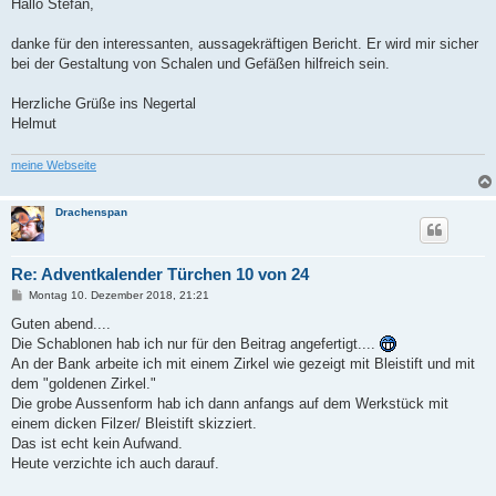
i
Hallo Stefan,
t
r
a
danke für den interessanten, aussagekräftigen Bericht. Er wird mir sicher
g
bei der Gestaltung von Schalen und Gefäßen hilfreich sein.
Herzliche Grüße ins Negertal
Helmut
meine Webseite
Drachenspan
Re: Adventkalender Türchen 10 von 24
B
Montag 10. Dezember 2018, 21:21
e
i
Guten abend....
t
Die Schablonen hab ich nur für den Beitrag angefertigt....
r
a
An der Bank arbeite ich mit einem Zirkel wie gezeigt mit Bleistift und mit
g
dem "goldenen Zirkel."
Die grobe Aussenform hab ich dann anfangs auf dem Werkstück mit
einem dicken Filzer/ Bleistift skizziert.
Das ist echt kein Aufwand.
Heute verzichte ich auch darauf.