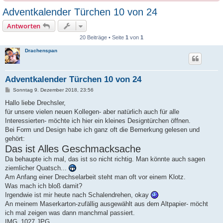
Adventkalender Türchen 10 von 24
Antworten
20 Beiträge • Seite
1
von
1
Drachenspan
Adventkalender Türchen 10 von 24
B
Sonntag 9. Dezember 2018, 23:56
e
i
Hallo liebe Drechsler,
t
für unsere vielen neuen Kollegen- aber natürlich auch für alle
r
a
Interessierten- möchte ich hier ein kleines Designtürchen öffnen.
g
Bei Form und Design habe ich ganz oft die Bemerkung gelesen und
gehört:
Das ist Alles Geschmacksache
Da behaupte ich mal, das ist so nicht richtig. Man könnte auch sagen
ziemlicher Quatsch...
Am Anfang einer Drechselarbeit steht man oft vor einem Klotz.
Was mach ich bloß damit?
Irgendwie ist mir heute nach Schalendrehen, okay
An meinem Maserkarton-zufällig ausgewählt aus dem Altpapier- möcht
ich mal zeigen was dann manchmal passiert.
IMG_1027.JPG