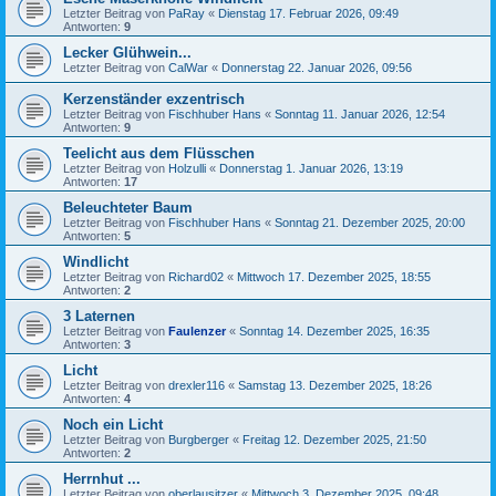
Letzter Beitrag von
PaRay
«
Dienstag 17. Februar 2026, 09:49
Antworten:
9
Lecker Glühwein...
Letzter Beitrag von
CalWar
«
Donnerstag 22. Januar 2026, 09:56
Kerzenständer exzentrisch
Letzter Beitrag von
Fischhuber Hans
«
Sonntag 11. Januar 2026, 12:54
Antworten:
9
Teelicht aus dem Flüsschen
Letzter Beitrag von
Holzulli
«
Donnerstag 1. Januar 2026, 13:19
Antworten:
17
Beleuchteter Baum
Letzter Beitrag von
Fischhuber Hans
«
Sonntag 21. Dezember 2025, 20:00
Antworten:
5
Windlicht
Letzter Beitrag von
Richard02
«
Mittwoch 17. Dezember 2025, 18:55
Antworten:
2
3 Laternen
Letzter Beitrag von
Faulenzer
«
Sonntag 14. Dezember 2025, 16:35
Antworten:
3
Licht
Letzter Beitrag von
drexler116
«
Samstag 13. Dezember 2025, 18:26
Antworten:
4
Noch ein Licht
Letzter Beitrag von
Burgberger
«
Freitag 12. Dezember 2025, 21:50
Antworten:
2
Herrnhut ...
Letzter Beitrag von
oberlausitzer
«
Mittwoch 3. Dezember 2025, 09:48