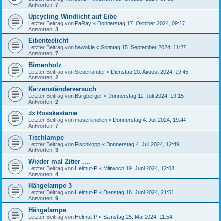
Antworten:
7
Upcycling Windlicht auf Eibe
Letzter Beitrag von
PaRay
«
Donnerstag 17. Oktober 2024, 09:17
Antworten:
3
Eibenteelicht
Letzter Beitrag von
hawokle
«
Sonntag 15. September 2024, 11:27
Antworten:
7
Birnenholz
Letzter Beitrag von
Siegerländer
«
Dienstag 20. August 2024, 19:45
Antworten:
2
Kerzenständerversuch
Letzter Beitrag von
Burgberger
«
Donnerstag 11. Juli 2024, 19:15
Antworten:
2
3x Rosskastanie
Letzter Beitrag von
maserknollen
«
Donnerstag 4. Juli 2024, 19:44
Antworten:
7
Tischlampe
Letzter Beitrag von
Fischkopp
«
Donnerstag 4. Juli 2024, 12:49
Antworten:
3
Wieder mal Zitter ....
Letzter Beitrag von
Helmut-P
«
Mittwoch 19. Juni 2024, 12:08
Antworten:
4
Hängelampe 3
Letzter Beitrag von
Helmut-P
«
Dienstag 18. Juni 2024, 21:51
Antworten:
9
Hängelampe
Letzter Beitrag von
Helmut-P
«
Samstag 25. Mai 2024, 11:54