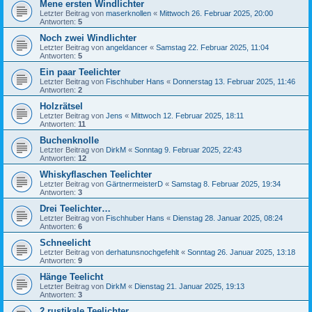
Mene ersten Windlichter
Letzter Beitrag von
maserknollen
«
Mittwoch 26. Februar 2025, 20:00
Antworten:
5
Noch zwei Windlichter
Letzter Beitrag von
angeldancer
«
Samstag 22. Februar 2025, 11:04
Antworten:
5
Ein paar Teelichter
Letzter Beitrag von
Fischhuber Hans
«
Donnerstag 13. Februar 2025, 11:46
Antworten:
2
Holzrätsel
Letzter Beitrag von
Jens
«
Mittwoch 12. Februar 2025, 18:11
Antworten:
11
Buchenknolle
Letzter Beitrag von
DirkM
«
Sonntag 9. Februar 2025, 22:43
Antworten:
12
Whiskyflaschen Teelichter
Letzter Beitrag von
GärtnermeisterD
«
Samstag 8. Februar 2025, 19:34
Antworten:
3
Drei Teelichter…
Letzter Beitrag von
Fischhuber Hans
«
Dienstag 28. Januar 2025, 08:24
Antworten:
6
Schneelicht
Letzter Beitrag von
derhatunsnochgefehlt
«
Sonntag 26. Januar 2025, 13:18
Antworten:
9
Hänge Teelicht
Letzter Beitrag von
DirkM
«
Dienstag 21. Januar 2025, 19:13
Antworten:
3
2 rustikale Teelichter