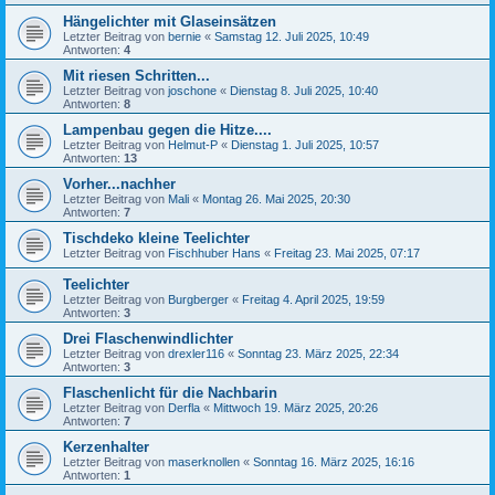
Hängelichter mit Glaseinsätzen
Letzter Beitrag von
bernie
«
Samstag 12. Juli 2025, 10:49
Antworten:
4
Mit riesen Schritten...
Letzter Beitrag von
joschone
«
Dienstag 8. Juli 2025, 10:40
Antworten:
8
Lampenbau gegen die Hitze....
Letzter Beitrag von
Helmut-P
«
Dienstag 1. Juli 2025, 10:57
Antworten:
13
Vorher...nachher
Letzter Beitrag von
Mali
«
Montag 26. Mai 2025, 20:30
Antworten:
7
Tischdeko kleine Teelichter
Letzter Beitrag von
Fischhuber Hans
«
Freitag 23. Mai 2025, 07:17
Teelichter
Letzter Beitrag von
Burgberger
«
Freitag 4. April 2025, 19:59
Antworten:
3
Drei Flaschenwindlichter
Letzter Beitrag von
drexler116
«
Sonntag 23. März 2025, 22:34
Antworten:
3
Flaschenlicht für die Nachbarin
Letzter Beitrag von
Derfla
«
Mittwoch 19. März 2025, 20:26
Antworten:
7
Kerzenhalter
Letzter Beitrag von
maserknollen
«
Sonntag 16. März 2025, 16:16
Antworten:
1