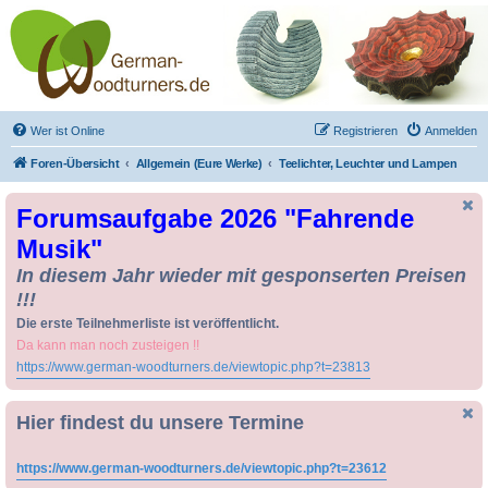
Drechseln und
Kunsthandwerk -
German-Woodturners
*Forum Sauerland*
Der Treffpunkt für Drechsler und Freunde des Kunsthandwerks
Wer ist Online
Registrieren
Anmelden
Foren-Übersicht
Allgemein (Eure Werke)
Teelichter, Leuchter und Lampen
Forumsaufgabe 2026 "Fahrende
Musik"
In diesem Jahr wieder mit gesponserten Preisen
!!!
Die erste Teilnehmerliste ist veröffentlicht.
Da kann man noch zusteigen !!
https://www.german-woodturners.de/viewtopic.php?t=23813
Hier findest du unsere Termine
https://www.german-woodturners.de/viewtopic.php?t=23612