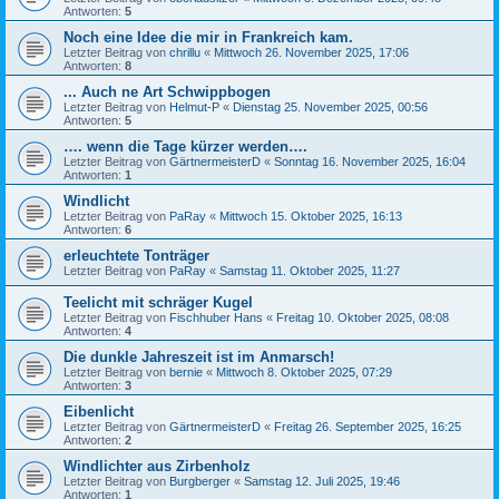
Antworten:
5
Noch eine Idee die mir in Frankreich kam.
Letzter Beitrag von
chrillu
«
Mittwoch 26. November 2025, 17:06
Antworten:
8
... Auch ne Art Schwippbogen
Letzter Beitrag von
Helmut-P
«
Dienstag 25. November 2025, 00:56
Antworten:
5
…. wenn die Tage kürzer werden….
Letzter Beitrag von
GärtnermeisterD
«
Sonntag 16. November 2025, 16:04
Antworten:
1
Windlicht
Letzter Beitrag von
PaRay
«
Mittwoch 15. Oktober 2025, 16:13
Antworten:
6
erleuchtete Tonträger
Letzter Beitrag von
PaRay
«
Samstag 11. Oktober 2025, 11:27
Teelicht mit schräger Kugel
Letzter Beitrag von
Fischhuber Hans
«
Freitag 10. Oktober 2025, 08:08
Antworten:
4
Die dunkle Jahreszeit ist im Anmarsch!
Letzter Beitrag von
bernie
«
Mittwoch 8. Oktober 2025, 07:29
Antworten:
3
Eibenlicht
Letzter Beitrag von
GärtnermeisterD
«
Freitag 26. September 2025, 16:25
Antworten:
2
Windlichter aus Zirbenholz
Letzter Beitrag von
Burgberger
«
Samstag 12. Juli 2025, 19:46
Antworten:
1