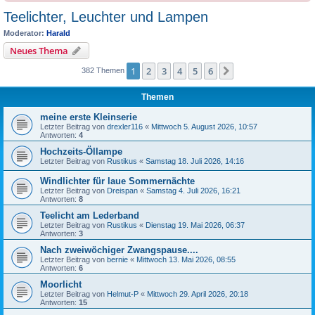
Teelichter, Leuchter und Lampen
Moderator:
Harald
Neues Thema
1
2
3
4
5
6
Nächste
382 Themen
Themen
meine erste Kleinserie
Letzter Beitrag von
drexler116
«
Mittwoch 5. August 2026, 10:57
Antworten:
4
Hochzeits-Öllampe
Letzter Beitrag von
Rustikus
«
Samstag 18. Juli 2026, 14:16
Windlichter für laue Sommernächte
Letzter Beitrag von
Dreispan
«
Samstag 4. Juli 2026, 16:21
Antworten:
8
Teelicht am Lederband
Letzter Beitrag von
Rustikus
«
Dienstag 19. Mai 2026, 06:37
Antworten:
3
Nach zweiwöchiger Zwangspause....
Letzter Beitrag von
bernie
«
Mittwoch 13. Mai 2026, 08:55
Antworten:
6
Moorlicht
Letzter Beitrag von
Helmut-P
«
Mittwoch 29. April 2026, 20:18
Antworten:
15