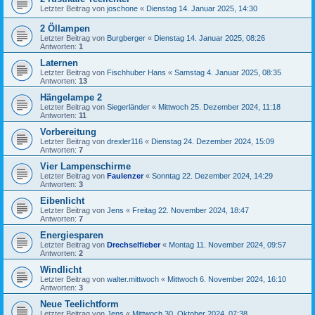
Letzter Beitrag von
joschone
«
Dienstag 14. Januar 2025, 14:30
2 Öllampen
Letzter Beitrag von
Burgberger
«
Dienstag 14. Januar 2025, 08:26
Antworten:
1
Laternen
Letzter Beitrag von
Fischhuber Hans
«
Samstag 4. Januar 2025, 08:35
Antworten:
13
Hängelampe 2
Letzter Beitrag von
Siegerländer
«
Mittwoch 25. Dezember 2024, 11:18
Antworten:
11
Vorbereitung
Letzter Beitrag von
drexler116
«
Dienstag 24. Dezember 2024, 15:09
Antworten:
7
Vier Lampenschirme
Letzter Beitrag von
Faulenzer
«
Sonntag 22. Dezember 2024, 14:29
Antworten:
3
Eibenlicht
Letzter Beitrag von
Jens
«
Freitag 22. November 2024, 18:47
Antworten:
7
Energiesparen
Letzter Beitrag von
Drechselfieber
«
Montag 11. November 2024, 09:57
Antworten:
2
Windlicht
Letzter Beitrag von
walter.mittwoch
«
Mittwoch 6. November 2024, 16:10
Antworten:
3
Neue Teelichtform
Letzter Beitrag von
Jens
«
Mittwoch 30. Oktober 2024, 07:38