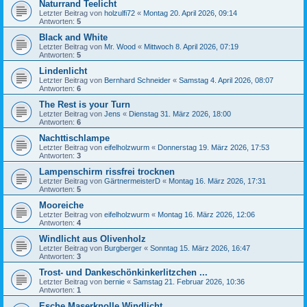
Naturrand Teelicht
Letzter Beitrag von
holzulfi72
«
Montag 20. April 2026, 09:14
Antworten:
5
Black and White
Letzter Beitrag von
Mr. Wood
«
Mittwoch 8. April 2026, 07:19
Antworten:
5
Lindenlicht
Letzter Beitrag von
Bernhard Schneider
«
Samstag 4. April 2026, 08:07
Antworten:
6
The Rest is your Turn
Letzter Beitrag von
Jens
«
Dienstag 31. März 2026, 18:00
Antworten:
6
Nachttischlampe
Letzter Beitrag von
eifelholzwurm
«
Donnerstag 19. März 2026, 17:53
Antworten:
3
Lampenschirm rissfrei trocknen
Letzter Beitrag von
GärtnermeisterD
«
Montag 16. März 2026, 17:31
Antworten:
5
Mooreiche
Letzter Beitrag von
eifelholzwurm
«
Montag 16. März 2026, 12:06
Antworten:
4
Windlicht aus Olivenholz
Letzter Beitrag von
Burgberger
«
Sonntag 15. März 2026, 16:47
Antworten:
3
Trost- und Dankeschönkinkerlitzchen ...
Letzter Beitrag von
bernie
«
Samstag 21. Februar 2026, 10:36
Antworten:
1
Esche Maserknolle Windlicht