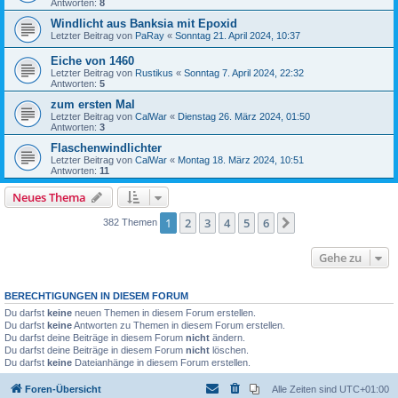
Antworten:
8
Windlicht aus Banksia mit Epoxid
Letzter Beitrag von
PaRay
«
Sonntag 21. April 2024, 10:37
Eiche von 1460
Letzter Beitrag von
Rustikus
«
Sonntag 7. April 2024, 22:32
Antworten:
5
zum ersten Mal
Letzter Beitrag von
CalWar
«
Dienstag 26. März 2024, 01:50
Antworten:
3
Flaschenwindlichter
Letzter Beitrag von
CalWar
«
Montag 18. März 2024, 10:51
Antworten:
11
Neues Thema
1
2
3
4
5
6
Nächste
382 Themen
Gehe zu
BERECHTIGUNGEN IN DIESEM FORUM
Du darfst
keine
neuen Themen in diesem Forum erstellen.
Du darfst
keine
Antworten zu Themen in diesem Forum erstellen.
Du darfst deine Beiträge in diesem Forum
nicht
ändern.
Du darfst deine Beiträge in diesem Forum
nicht
löschen.
Du darfst
keine
Dateianhänge in diesem Forum erstellen.
Foren-Übersicht
Alle Zeiten sind
UTC+01:00