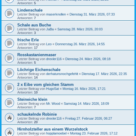
Antworten:
5
Lindenschale
Letzter Beitrag von
maserknollen
«
Dienstag 31. März 2026, 07:33
Antworten:
7
Schale aus Buche
Letzter Beitrag von
JaBa
«
Samstag 28. März 2026, 20:03
Antworten:
3
frische Erle
Letzter Beitrag von
Leo
«
Donnerstag 26. März 2026, 14:55
Antworten:
17
Rosskastanienmaser
Letzter Beitrag von
drexler116
«
Dienstag 24. März 2026, 08:18
Antworten:
5
Löchrige Eichenschale
Letzter Beitrag von
derhatunsnochgefehlt
«
Dienstag 17. März 2026, 22:35
Antworten:
14
2 x Eibe vom gleichen Stamm
Letzter Beitrag von
HugoSat
«
Montag 16. März 2026, 17:21
Antworten:
10
Steineiche klein
Letzter Beitrag von
Mr. Wood
«
Samstag 14. März 2026, 18:09
Antworten:
7
schaukelnde Robinie
Letzter Beitrag von
drexler116
«
Freitag 27. Februar 2026, 06:27
Antworten:
20
Hirnholzteller aus einem Wurzelstock
Letzter Beitrag von
hopplamoebel
«
Montag 23. Februar 2026, 17:12