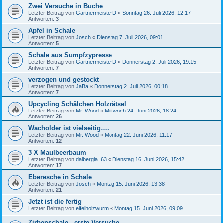
Zwei Versuche in Buche
Letzter Beitrag von
GärtnermeisterD
«
Sonntag 26. Juli 2026, 12:17
Antworten:
3
Apfel in Schale
Letzter Beitrag von
Josch
«
Dienstag 7. Juli 2026, 09:01
Antworten:
5
Schale aus Sumpfzypresse
Letzter Beitrag von
GärtnermeisterD
«
Donnerstag 2. Juli 2026, 19:15
Antworten:
7
verzogen und gestockt
Letzter Beitrag von
JaBa
«
Donnerstag 2. Juli 2026, 00:18
Antworten:
7
Upcycling Schälchen Holzrätsel
Letzter Beitrag von
Mr. Wood
«
Mittwoch 24. Juni 2026, 18:24
Antworten:
26
Wacholder ist vielseitig….
Letzter Beitrag von
Mr. Wood
«
Montag 22. Juni 2026, 11:17
Antworten:
12
3 X Maulbeerbaum
Letzter Beitrag von
dalbergia_63
«
Dienstag 16. Juni 2026, 15:42
Antworten:
17
Eberesche in Schale
Letzter Beitrag von
Josch
«
Montag 15. Juni 2026, 13:38
Antworten:
21
Jetzt ist die fertig
Letzter Beitrag von
eifelholzwurm
«
Montag 15. Juni 2026, 09:09
Zirbenschale - erste Versuche