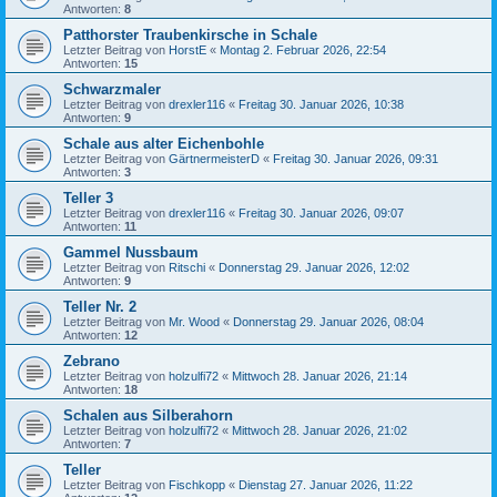
Antworten:
8
Patthorster Traubenkirsche in Schale
Letzter Beitrag von
HorstE
«
Montag 2. Februar 2026, 22:54
Antworten:
15
Schwarzmaler
Letzter Beitrag von
drexler116
«
Freitag 30. Januar 2026, 10:38
Antworten:
9
Schale aus alter Eichenbohle
Letzter Beitrag von
GärtnermeisterD
«
Freitag 30. Januar 2026, 09:31
Antworten:
3
Teller 3
Letzter Beitrag von
drexler116
«
Freitag 30. Januar 2026, 09:07
Antworten:
11
Gammel Nussbaum
Letzter Beitrag von
Ritschi
«
Donnerstag 29. Januar 2026, 12:02
Antworten:
9
Teller Nr. 2
Letzter Beitrag von
Mr. Wood
«
Donnerstag 29. Januar 2026, 08:04
Antworten:
12
Zebrano
Letzter Beitrag von
holzulfi72
«
Mittwoch 28. Januar 2026, 21:14
Antworten:
18
Schalen aus Silberahorn
Letzter Beitrag von
holzulfi72
«
Mittwoch 28. Januar 2026, 21:02
Antworten:
7
Teller
Letzter Beitrag von
Fischkopp
«
Dienstag 27. Januar 2026, 11:22