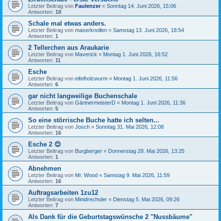
Letzter Beitrag von
Faulenzer
«
Sonntag 14. Juni 2026, 15:06
Antworten:
18
Schale mal etwas anders.
Letzter Beitrag von
maserknollen
«
Samstag 13. Juni 2026, 18:54
Antworten:
1
2 Tellerchen aus Araukarie
Letzter Beitrag von
Maverick
«
Montag 1. Juni 2026, 16:52
Antworten:
11
Esche
Letzter Beitrag von
eifelholzwurm
«
Montag 1. Juni 2026, 11:56
Antworten:
6
gar nicht langweilige Buchenschale
Letzter Beitrag von
GärtnermeisterD
«
Montag 1. Juni 2026, 11:36
Antworten:
5
So eine störrische Buche hatte ich selten...
Letzter Beitrag von
Josch
«
Sonntag 31. Mai 2026, 12:08
Antworten:
16
Esche 2 😊
Letzter Beitrag von
Burgberger
«
Donnerstag 28. Mai 2026, 13:25
Antworten:
1
Abnehmen
Letzter Beitrag von
Mr. Wood
«
Samstag 9. Mai 2026, 11:59
Antworten:
16
Auftragsarbeiten 1zu12
Letzter Beitrag von
Minidrechsler
«
Dienstag 5. Mai 2026, 09:26
Antworten:
7
Als Dank für die Geburtstagswünsche 2 "Nussbäume"