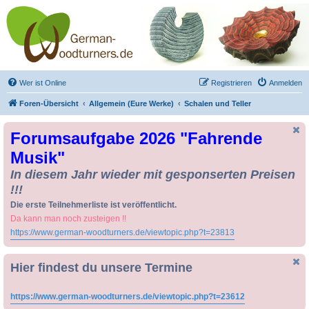
Drechseln und
Kunsthandwerk -
German-Woodturners
*Forum Sauerland*
Der Treffpunkt für Drechsler und Freunde des Kunsthandwerks
Wer ist Online
Registrieren
Anmelden
Foren-Übersicht
Allgemein (Eure Werke)
Schalen und Teller
Forumsaufgabe 2026 "Fahrende
Musik"
In diesem Jahr wieder mit gesponserten Preisen
!!!
Die erste Teilnehmerliste ist veröffentlicht.
Da kann man noch zusteigen !!
https://www.german-woodturners.de/viewtopic.php?t=23813
Hier findest du unsere Termine
https://www.german-woodturners.de/viewtopic.php?t=23612