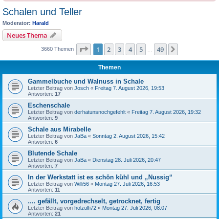
Schalen und Teller
Moderator:
Harald
Neues Thema
Seite
1
von
49
1
2
3
4
5
49
Nächste
3660 Themen
…
Themen
Gammelbuche und Walnuss in Schale
Letzter Beitrag von
Josch
«
Freitag 7. August 2026, 19:53
Antworten:
17
Eschenschale
Letzter Beitrag von
derhatunsnochgefehlt
«
Freitag 7. August 2026, 19:32
Antworten:
9
Schale aus Mirabelle
Letzter Beitrag von
JaBa
«
Sonntag 2. August 2026, 15:42
Antworten:
6
Blutende Schale
Letzter Beitrag von
JaBa
«
Dienstag 28. Juli 2026, 20:47
Antworten:
7
In der Werkstatt ist es schön kühl und „Nussig“
Letzter Beitrag von
Willi56
«
Montag 27. Juli 2026, 16:53
Antworten:
11
.... gefällt, vorgedrechselt, getrocknet, fertig
Letzter Beitrag von
holzulfi72
«
Montag 27. Juli 2026, 08:07
Antworten:
21