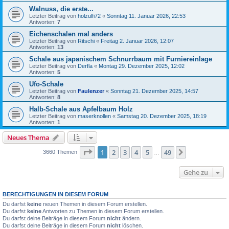
Walnuss, die erste...
Letzter Beitrag von
holzulfi72
«
Sonntag 11. Januar 2026, 22:53
Antworten:
7
Eichenschalen mal anders
Letzter Beitrag von
Ritschi
«
Freitag 2. Januar 2026, 12:07
Antworten:
13
Schale aus japanischem Schnurrbaum mit Furniereinlage
Letzter Beitrag von
Derfla
«
Montag 29. Dezember 2025, 12:02
Antworten:
5
Ufo-Schale
Letzter Beitrag von
Faulenzer
«
Sonntag 21. Dezember 2025, 14:57
Antworten:
8
Halb-Schale aus Apfelbaum Holz
Letzter Beitrag von
maserknollen
«
Samstag 20. Dezember 2025, 18:19
Antworten:
1
Neues Thema
Seite
1
von
49
1
2
3
4
5
49
Nächste
3660 Themen
…
Gehe zu
BERECHTIGUNGEN IN DIESEM FORUM
Du darfst
keine
neuen Themen in diesem Forum erstellen.
Du darfst
keine
Antworten zu Themen in diesem Forum erstellen.
Du darfst deine Beiträge in diesem Forum
nicht
ändern.
Du darfst deine Beiträge in diesem Forum
nicht
löschen.