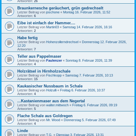
Antworten:
26
Braunkernesche geräuchert, grün gedrechselt
Letzter Beitrag von
joschone
«
Montag 16. Februar 2026, 11:52
Antworten:
6
Eibe ist einfach der Hammer....
Letzter Beitrag von
Martin03
«
Samstag 14. Februar 2026, 16:16
Antworten:
2
Habe fertig
Letzter Beitrag von
Hohenzollerndrechsel
«
Donnerstag 12. Februar 2026,
12:20
Antworten:
7
Teller aus Pappelmaser
Letzter Beitrag von
Faulenzer
«
Sonntag 8. Februar 2026, 11:39
Antworten:
4
Holzrätsel in Hirnholzschale
Letzter Beitrag von
Fischkopp
«
Samstag 7. Februar 2026, 10:13
Antworten:
15
Kaukasischer Nussbaum in Schale
Letzter Beitrag von
Holzulli
«
Freitag 6. Februar 2026, 10:37
Antworten:
4
...Kastanienmaser aus dem Negertal
Letzter Beitrag von
walter.mittwoch
«
Freitag 6. Februar 2026, 09:19
Antworten:
5
Flache Schale aus Goldregen
Letzter Beitrag von
Mr. Wood
«
Donnerstag 5. Februar 2026, 07:49
Antworten:
4
Linde
Letzter Beitrag von
T.G.
«
Dienstag 3. Februar 2026, 13:31