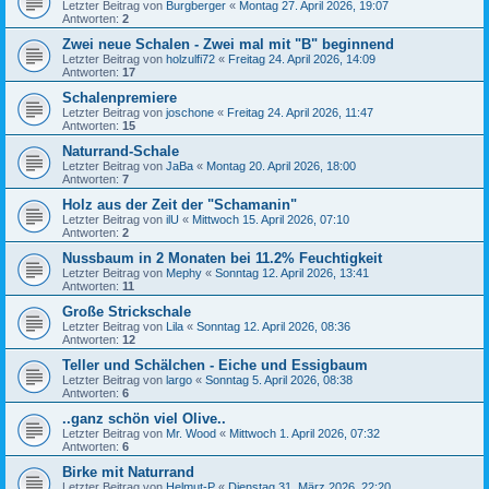
Letzter Beitrag von
Burgberger
«
Montag 27. April 2026, 19:07
Antworten:
2
Zwei neue Schalen - Zwei mal mit "B" beginnend
Letzter Beitrag von
holzulfi72
«
Freitag 24. April 2026, 14:09
Antworten:
17
Schalenpremiere
Letzter Beitrag von
joschone
«
Freitag 24. April 2026, 11:47
Antworten:
15
Naturrand-Schale
Letzter Beitrag von
JaBa
«
Montag 20. April 2026, 18:00
Antworten:
7
Holz aus der Zeit der "Schamanin"
Letzter Beitrag von
ilU
«
Mittwoch 15. April 2026, 07:10
Antworten:
2
Nussbaum in 2 Monaten bei 11.2% Feuchtigkeit
Letzter Beitrag von
Mephy
«
Sonntag 12. April 2026, 13:41
Antworten:
11
Große Strickschale
Letzter Beitrag von
Lila
«
Sonntag 12. April 2026, 08:36
Antworten:
12
Teller und Schälchen - Eiche und Essigbaum
Letzter Beitrag von
largo
«
Sonntag 5. April 2026, 08:38
Antworten:
6
..ganz schön viel Olive..
Letzter Beitrag von
Mr. Wood
«
Mittwoch 1. April 2026, 07:32
Antworten:
6
Birke mit Naturrand
Letzter Beitrag von
Helmut-P
«
Dienstag 31. März 2026, 22:20