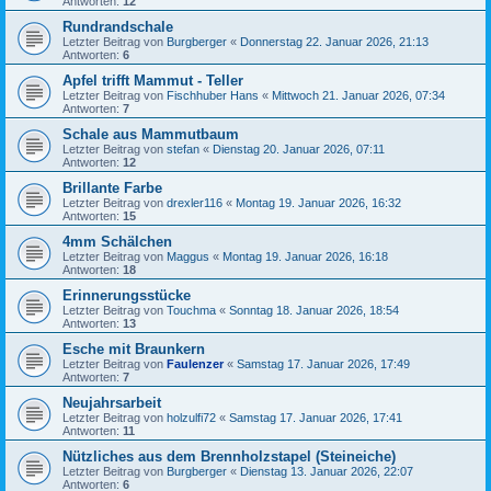
Antworten:
12
Rundrandschale
Letzter Beitrag von
Burgberger
«
Donnerstag 22. Januar 2026, 21:13
Antworten:
6
Apfel trifft Mammut - Teller
Letzter Beitrag von
Fischhuber Hans
«
Mittwoch 21. Januar 2026, 07:34
Antworten:
7
Schale aus Mammutbaum
Letzter Beitrag von
stefan
«
Dienstag 20. Januar 2026, 07:11
Antworten:
12
Brillante Farbe
Letzter Beitrag von
drexler116
«
Montag 19. Januar 2026, 16:32
Antworten:
15
4mm Schälchen
Letzter Beitrag von
Maggus
«
Montag 19. Januar 2026, 16:18
Antworten:
18
Erinnerungsstücke
Letzter Beitrag von
Touchma
«
Sonntag 18. Januar 2026, 18:54
Antworten:
13
Esche mit Braunkern
Letzter Beitrag von
Faulenzer
«
Samstag 17. Januar 2026, 17:49
Antworten:
7
Neujahrsarbeit
Letzter Beitrag von
holzulfi72
«
Samstag 17. Januar 2026, 17:41
Antworten:
11
Nützliches aus dem Brennholzstapel (Steineiche)
Letzter Beitrag von
Burgberger
«
Dienstag 13. Januar 2026, 22:07
Antworten:
6