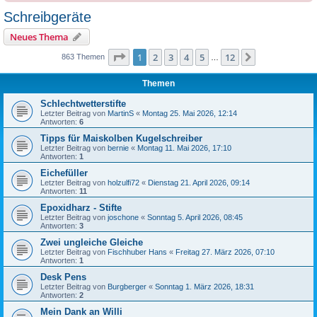
Schreibgeräte
Neues Thema
Seite
1
von
12
1
2
3
4
5
12
Nächste
863 Themen
…
Themen
Schlechtwetterstifte
Letzter Beitrag von
MartinS
«
Montag 25. Mai 2026, 12:14
Antworten:
6
Tipps für Maiskolben Kugelschreiber
Letzter Beitrag von
bernie
«
Montag 11. Mai 2026, 17:10
Antworten:
1
Eichefüller
Letzter Beitrag von
holzulfi72
«
Dienstag 21. April 2026, 09:14
Antworten:
11
Epoxidharz - Stifte
Letzter Beitrag von
joschone
«
Sonntag 5. April 2026, 08:45
Antworten:
3
Zwei ungleiche Gleiche
Letzter Beitrag von
Fischhuber Hans
«
Freitag 27. März 2026, 07:10
Antworten:
1
Desk Pens
Letzter Beitrag von
Burgberger
«
Sonntag 1. März 2026, 18:31
Antworten:
2
Mein Dank an Willi