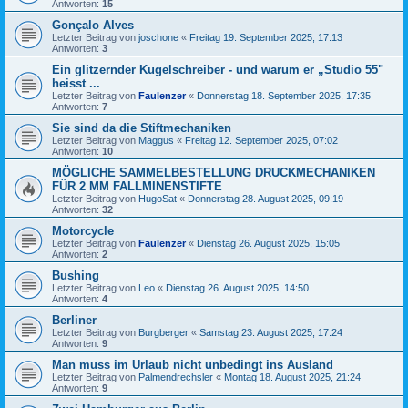
Antworten:
15
Gonçalo Alves
Letzter Beitrag von
joschone
«
Freitag 19. September 2025, 17:13
Antworten:
3
Ein glitzernder Kugelschreiber - und warum er „Studio 55"
heisst ...
Letzter Beitrag von
Faulenzer
«
Donnerstag 18. September 2025, 17:35
Antworten:
7
Sie sind da die Stiftmechaniken
Letzter Beitrag von
Maggus
«
Freitag 12. September 2025, 07:02
Antworten:
10
MÖGLICHE SAMMELBESTELLUNG DRUCKMECHANIKEN
FÜR 2 MM FALLMINENSTIFTE
Letzter Beitrag von
HugoSat
«
Donnerstag 28. August 2025, 09:19
Antworten:
32
Motorcycle
Letzter Beitrag von
Faulenzer
«
Dienstag 26. August 2025, 15:05
Antworten:
2
Bushing
Letzter Beitrag von
Leo
«
Dienstag 26. August 2025, 14:50
Antworten:
4
Berliner
Letzter Beitrag von
Burgberger
«
Samstag 23. August 2025, 17:24
Antworten:
9
Man muss im Urlaub nicht unbedingt ins Ausland
Letzter Beitrag von
Palmendrechsler
«
Montag 18. August 2025, 21:24
Antworten:
9