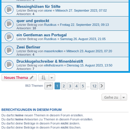
Messinghülsen für Stifte
Letzter Beitrag von
otone
«
Mittwoch 27. September 2023, 07:02
Antworten:
4
quer und gestockt
Letzter Beitrag von
Rustikus
«
Freitag 22. September 2023, 09:13
Antworten:
10
ein Gentleman aus Portugal
Letzter Beitrag von
Rustikus
«
Samstag 26. August 2023, 21:05
Zwei Berliner
Letzter Beitrag von
maserknollen
«
Mittwoch 23. August 2023, 07:20
Antworten:
4
Druckkugelschreiber & Minenbleistift
Letzter Beitrag von
eifelholzwurm
«
Dienstag 15. August 2023, 13:50
Antworten:
7
Neues Thema
Seite
1
von
12
1
2
3
4
5
12
Nächste
863 Themen
…
Gehe zu
BERECHTIGUNGEN IN DIESEM FORUM
Du darfst
keine
neuen Themen in diesem Forum erstellen.
Du darfst
keine
Antworten zu Themen in diesem Forum erstellen.
Du darfst deine Beiträge in diesem Forum
nicht
ändern.
Du darfst deine Beiträge in diesem Forum
nicht
löschen.