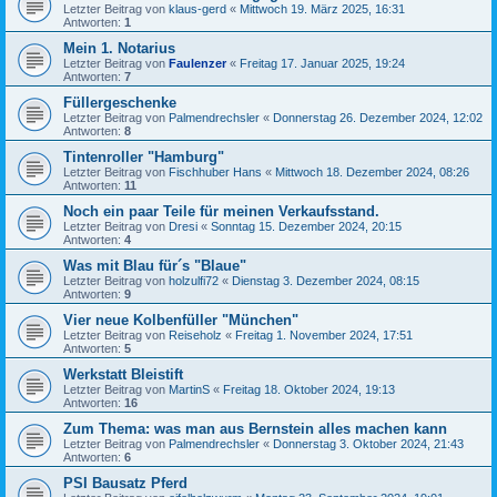
Letzter Beitrag von
klaus-gerd
«
Mittwoch 19. März 2025, 16:31
Antworten:
1
Mein 1. Notarius
Letzter Beitrag von
Faulenzer
«
Freitag 17. Januar 2025, 19:24
Antworten:
7
Füllergeschenke
Letzter Beitrag von
Palmendrechsler
«
Donnerstag 26. Dezember 2024, 12:02
Antworten:
8
Tintenroller "Hamburg"
Letzter Beitrag von
Fischhuber Hans
«
Mittwoch 18. Dezember 2024, 08:26
Antworten:
11
Noch ein paar Teile für meinen Verkaufsstand.
Letzter Beitrag von
Dresi
«
Sonntag 15. Dezember 2024, 20:15
Antworten:
4
Was mit Blau für´s "Blaue"
Letzter Beitrag von
holzulfi72
«
Dienstag 3. Dezember 2024, 08:15
Antworten:
9
Vier neue Kolbenfüller "München"
Letzter Beitrag von
Reiseholz
«
Freitag 1. November 2024, 17:51
Antworten:
5
Werkstatt Bleistift
Letzter Beitrag von
MartinS
«
Freitag 18. Oktober 2024, 19:13
Antworten:
16
Zum Thema: was man aus Bernstein alles machen kann
Letzter Beitrag von
Palmendrechsler
«
Donnerstag 3. Oktober 2024, 21:43
Antworten:
6
PSI Bausatz Pferd