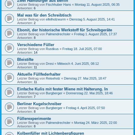
Zwei Hamburger aus Berlin
Letzter Beitrag von
Fischhuber Hans
«
Montag 11. August 2025, 06:35
Antworten:
6
Mal was für den Schreibtisch
Letzter Beitrag von
eifelholzwurm
«
Dienstag 5. August 2025, 14:41
Antworten:
2
Ebonit, der historische Werkstoff für Schreibgeräte
Letzter Beitrag von
Palmendrechsler
«
Freitag 1. August 2025, 17:37
Antworten:
8
Verschiedene Füller
Letzter Beitrag von
Rustikus
«
Freitag 18. Juli 2025, 07:00
Antworten:
14
Bleistifte
Letzter Beitrag von
Dresi
«
Mittwoch 4. Juni 2025, 08:12
Antworten:
11
Aktuelle Füllfederhalter
Letzter Beitrag von
Reiseholz
«
Dienstag 27. Mai 2025, 18:47
Antworten:
11
Einfache Kulis mit fester Miene mit Halterung. In
Letzter Beitrag von
Burgberger
«
Donnerstag 22. Mai 2025, 18:46
Antworten:
7
Berliner Kugelschreiber
Letzter Beitrag von
Burgberger
«
Freitag 4. April 2025, 07:50
Antworten:
8
Füllerexperimente
Letzter Beitrag von
Palmendrechsler
«
Montag 24. März 2025, 22:00
Antworten:
8
Kolbenfüller mit Lichtenbergfiguren