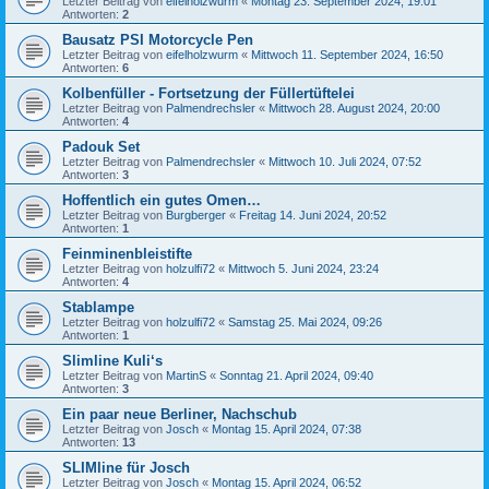
Letzter Beitrag von
eifelholzwurm
«
Montag 23. September 2024, 19:01
Antworten:
2
Bausatz PSI Motorcycle Pen
Letzter Beitrag von
eifelholzwurm
«
Mittwoch 11. September 2024, 16:50
Antworten:
6
Kolbenfüller - Fortsetzung der Füllertüftelei
Letzter Beitrag von
Palmendrechsler
«
Mittwoch 28. August 2024, 20:00
Antworten:
4
Padouk Set
Letzter Beitrag von
Palmendrechsler
«
Mittwoch 10. Juli 2024, 07:52
Antworten:
3
Hoffentlich ein gutes Omen…
Letzter Beitrag von
Burgberger
«
Freitag 14. Juni 2024, 20:52
Antworten:
1
Feinminenbleistifte
Letzter Beitrag von
holzulfi72
«
Mittwoch 5. Juni 2024, 23:24
Antworten:
4
Stablampe
Letzter Beitrag von
holzulfi72
«
Samstag 25. Mai 2024, 09:26
Antworten:
1
Slimline Kuli‘s
Letzter Beitrag von
MartinS
«
Sonntag 21. April 2024, 09:40
Antworten:
3
Ein paar neue Berliner, Nachschub
Letzter Beitrag von
Josch
«
Montag 15. April 2024, 07:38
Antworten:
13
SLIMline für Josch
Letzter Beitrag von
Josch
«
Montag 15. April 2024, 06:52