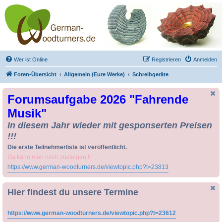
Drechseln und
Kunsthandwerk -
German-Woodturners
*Forum Sauerland*
Der Treffpunkt für Drechsler und Freunde des Kunsthandwerks
Wer ist Online
Registrieren
Anmelden
Foren-Übersicht
Allgemein (Eure Werke)
Schreibgeräte
Forumsaufgabe 2026 "Fahrende
Musik"
In diesem Jahr wieder mit gesponserten Preisen
!!!
Die erste Teilnehmerliste ist veröffentlicht.
Da kann man noch zusteigen !!
https://www.german-woodturners.de/viewtopic.php?t=23813
Hier findest du unsere Termine
https://www.german-woodturners.de/viewtopic.php?t=23612