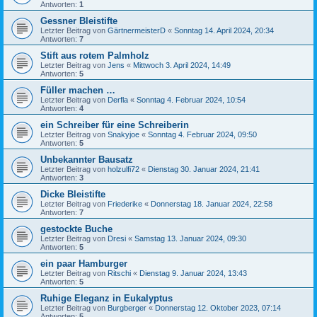
Antworten:
1
Gessner Bleistifte
Letzter Beitrag von
GärtnermeisterD
«
Sonntag 14. April 2024, 20:34
Antworten:
7
Stift aus rotem Palmholz
Letzter Beitrag von
Jens
«
Mittwoch 3. April 2024, 14:49
Antworten:
5
Füller machen …
Letzter Beitrag von
Derfla
«
Sonntag 4. Februar 2024, 10:54
Antworten:
4
ein Schreiber für eine Schreiberin
Letzter Beitrag von
Snakyjoe
«
Sonntag 4. Februar 2024, 09:50
Antworten:
5
Unbekannter Bausatz
Letzter Beitrag von
holzulfi72
«
Dienstag 30. Januar 2024, 21:41
Antworten:
3
Dicke Bleistifte
Letzter Beitrag von
Friederike
«
Donnerstag 18. Januar 2024, 22:58
Antworten:
7
gestockte Buche
Letzter Beitrag von
Dresi
«
Samstag 13. Januar 2024, 09:30
Antworten:
5
ein paar Hamburger
Letzter Beitrag von
Ritschi
«
Dienstag 9. Januar 2024, 13:43
Antworten:
5
Ruhige Eleganz in Eukalyptus
Letzter Beitrag von
Burgberger
«
Donnerstag 12. Oktober 2023, 07:14
Antworten:
5