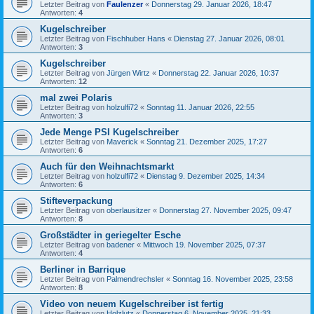
Letzter Beitrag von
Faulenzer
«
Donnerstag 29. Januar 2026, 18:47
Antworten:
4
Kugelschreiber
Letzter Beitrag von
Fischhuber Hans
«
Dienstag 27. Januar 2026, 08:01
Antworten:
3
Kugelschreiber
Letzter Beitrag von
Jürgen Wirtz
«
Donnerstag 22. Januar 2026, 10:37
Antworten:
12
mal zwei Polaris
Letzter Beitrag von
holzulfi72
«
Sonntag 11. Januar 2026, 22:55
Antworten:
3
Jede Menge PSI Kugelschreiber
Letzter Beitrag von
Maverick
«
Sonntag 21. Dezember 2025, 17:27
Antworten:
6
Auch für den Weihnachtsmarkt
Letzter Beitrag von
holzulfi72
«
Dienstag 9. Dezember 2025, 14:34
Antworten:
6
Stifteverpackung
Letzter Beitrag von
oberlausitzer
«
Donnerstag 27. November 2025, 09:47
Antworten:
8
Großstädter in geriegelter Esche
Letzter Beitrag von
badener
«
Mittwoch 19. November 2025, 07:37
Antworten:
4
Berliner in Barrique
Letzter Beitrag von
Palmendrechsler
«
Sonntag 16. November 2025, 23:58
Antworten:
8
Video von neuem Kugelschreiber ist fertig
Letzter Beitrag von
Holzlutz
«
Donnerstag 6. November 2025, 21:33