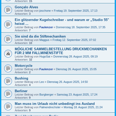
Antworten:
15
Gonçalo Alves
Letzter Beitrag von
joschone
«
Freitag 19. September 2025, 17:13
Antworten:
3
Ein glitzernder Kugelschreiber - und warum er „Studio 55"
heisst ...
Letzter Beitrag von
Faulenzer
«
Donnerstag 18. September 2025, 17:35
Antworten:
7
Sie sind da die Stiftmechaniken
Letzter Beitrag von
Maggus
«
Freitag 12. September 2025, 07:02
Antworten:
10
MÖGLICHE SAMMELBESTELLUNG DRUCKMECHANIKEN
FÜR 2 MM FALLMINENSTIFTE
Letzter Beitrag von
HugoSat
«
Donnerstag 28. August 2025, 09:19
Antworten:
32
Motorcycle
Letzter Beitrag von
Faulenzer
«
Dienstag 26. August 2025, 15:05
Antworten:
2
Bushing
Letzter Beitrag von
Leo
«
Dienstag 26. August 2025, 14:50
Antworten:
4
Berliner
Letzter Beitrag von
Burgberger
«
Samstag 23. August 2025, 17:24
Antworten:
9
Man muss im Urlaub nicht unbedingt ins Ausland
Letzter Beitrag von
Palmendrechsler
«
Montag 18. August 2025, 21:24
Antworten:
9