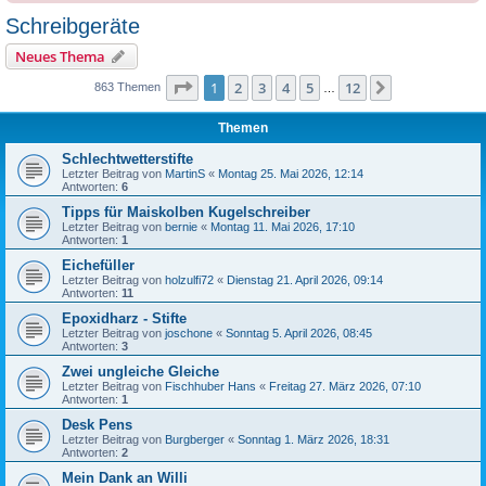
Schreibgeräte
Neues Thema
Seite
1
von
12
1
2
3
4
5
12
Nächste
863 Themen
…
Themen
Schlechtwetterstifte
Letzter Beitrag von
MartinS
«
Montag 25. Mai 2026, 12:14
Antworten:
6
Tipps für Maiskolben Kugelschreiber
Letzter Beitrag von
bernie
«
Montag 11. Mai 2026, 17:10
Antworten:
1
Eichefüller
Letzter Beitrag von
holzulfi72
«
Dienstag 21. April 2026, 09:14
Antworten:
11
Epoxidharz - Stifte
Letzter Beitrag von
joschone
«
Sonntag 5. April 2026, 08:45
Antworten:
3
Zwei ungleiche Gleiche
Letzter Beitrag von
Fischhuber Hans
«
Freitag 27. März 2026, 07:10
Antworten:
1
Desk Pens
Letzter Beitrag von
Burgberger
«
Sonntag 1. März 2026, 18:31
Antworten:
2
Mein Dank an Willi