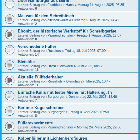
Zwei Hamburger aus Berlin
Letzter Beitrag von
Fischhuber Hans
«
Montag 11. August 2025, 06:35
Antworten:
6
Mal was für den Schreibtisch
Letzter Beitrag von
eifelholzwurm
«
Dienstag 5. August 2025, 14:41
Antworten:
2
Ebonit, der historische Werkstoff für Schreibgeräte
Letzter Beitrag von
Palmendrechsler
«
Freitag 1. August 2025, 17:37
Antworten:
8
Verschiedene Füller
Letzter Beitrag von
Rustikus
«
Freitag 18. Juli 2025, 07:00
Antworten:
14
Bleistifte
Letzter Beitrag von
Dresi
«
Mittwoch 4. Juni 2025, 08:12
Antworten:
11
Aktuelle Füllfederhalter
Letzter Beitrag von
Reiseholz
«
Dienstag 27. Mai 2025, 18:47
Antworten:
11
Einfache Kulis mit fester Miene mit Halterung. In
Letzter Beitrag von
Burgberger
«
Donnerstag 22. Mai 2025, 18:46
Antworten:
7
Berliner Kugelschreiber
Letzter Beitrag von
Burgberger
«
Freitag 4. April 2025, 07:50
Antworten:
8
Füllerexperimente
Letzter Beitrag von
Palmendrechsler
«
Montag 24. März 2025, 22:00
Antworten:
8
Kolbenfüller mit Lichtenbergfiguren