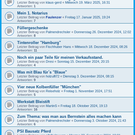
Letzter Beitrag von
klaus-gerd
«
Mittwoch 19. März 2025, 16:31
Antworten:
1
Mein 1. Notarius
Letzter Beitrag von
Faulenzer
«
Freitag 17. Januar 2025, 19:24
Antworten:
7
Füllergeschenke
Letzter Beitrag von
Palmendrechsler
«
Donnerstag 26. Dezember 2024, 12:02
Antworten:
8
Tintenroller "Hamburg"
Letzter Beitrag von
Fischhuber Hans
«
Mittwoch 18. Dezember 2024, 08:26
Antworten:
11
Noch ein paar Teile für meinen Verkaufsstand.
Letzter Beitrag von
Dresi
«
Sonntag 15. Dezember 2024, 20:15
Antworten:
4
Was mit Blau für´s "Blaue"
Letzter Beitrag von
holzulfi72
«
Dienstag 3. Dezember 2024, 08:15
Antworten:
9
Vier neue Kolbenfüller "München"
Letzter Beitrag von
Reiseholz
«
Freitag 1. November 2024, 17:51
Antworten:
5
Werkstatt Bleistift
Letzter Beitrag von
MartinS
«
Freitag 18. Oktober 2024, 19:13
Antworten:
16
Zum Thema: was man aus Bernstein alles machen kann
Letzter Beitrag von
Palmendrechsler
«
Donnerstag 3. Oktober 2024, 21:43
Antworten:
6
PSI Bausatz Pferd