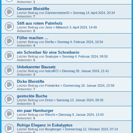
Antworten:
1
Gessner Bleistifte
Letzter Beitrag von
GärtnermeisterD
«
Sonntag 14. April 2024, 20:34
Antworten:
7
Stift aus rotem Palmholz
Letzter Beitrag von
Jens
«
Mittwoch 3. April 2024, 14:49
Antworten:
5
Füller machen …
Letzter Beitrag von
Derfla
«
Sonntag 4. Februar 2024, 10:54
Antworten:
4
ein Schreiber für eine Schreiberin
Letzter Beitrag von
Snakyjoe
«
Sonntag 4. Februar 2024, 09:50
Antworten:
5
Unbekannter Bausatz
Letzter Beitrag von
holzulfi72
«
Dienstag 30. Januar 2024, 21:41
Antworten:
3
Dicke Bleistifte
Letzter Beitrag von
Friederike
«
Donnerstag 18. Januar 2024, 22:58
Antworten:
7
gestockte Buche
Letzter Beitrag von
Dresi
«
Samstag 13. Januar 2024, 09:30
Antworten:
5
ein paar Hamburger
Letzter Beitrag von
Ritschi
«
Dienstag 9. Januar 2024, 13:43
Antworten:
5
Ruhige Eleganz in Eukalyptus
Letzter Beitrag von
Burgberger
«
Donnerstag 12. Oktober 2023, 07:14
Antworten:
5