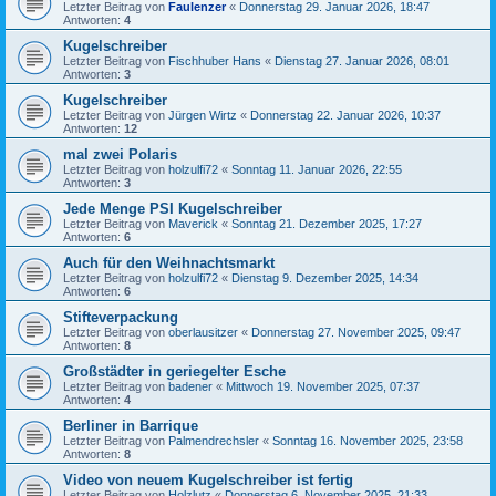
Letzter Beitrag von
Faulenzer
«
Donnerstag 29. Januar 2026, 18:47
Antworten:
4
Kugelschreiber
Letzter Beitrag von
Fischhuber Hans
«
Dienstag 27. Januar 2026, 08:01
Antworten:
3
Kugelschreiber
Letzter Beitrag von
Jürgen Wirtz
«
Donnerstag 22. Januar 2026, 10:37
Antworten:
12
mal zwei Polaris
Letzter Beitrag von
holzulfi72
«
Sonntag 11. Januar 2026, 22:55
Antworten:
3
Jede Menge PSI Kugelschreiber
Letzter Beitrag von
Maverick
«
Sonntag 21. Dezember 2025, 17:27
Antworten:
6
Auch für den Weihnachtsmarkt
Letzter Beitrag von
holzulfi72
«
Dienstag 9. Dezember 2025, 14:34
Antworten:
6
Stifteverpackung
Letzter Beitrag von
oberlausitzer
«
Donnerstag 27. November 2025, 09:47
Antworten:
8
Großstädter in geriegelter Esche
Letzter Beitrag von
badener
«
Mittwoch 19. November 2025, 07:37
Antworten:
4
Berliner in Barrique
Letzter Beitrag von
Palmendrechsler
«
Sonntag 16. November 2025, 23:58
Antworten:
8
Video von neuem Kugelschreiber ist fertig
Letzter Beitrag von
Holzlutz
«
Donnerstag 6. November 2025, 21:33