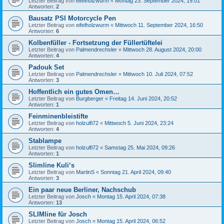
Letzter Beitrag von
eifelholzwurm
«
Montag 23. September 2024, 19:01
Antworten:
2
Bausatz PSI Motorcycle Pen
Letzter Beitrag von
eifelholzwurm
«
Mittwoch 11. September 2024, 16:50
Antworten:
6
Kolbenfüller - Fortsetzung der Füllertüftelei
Letzter Beitrag von
Palmendrechsler
«
Mittwoch 28. August 2024, 20:00
Antworten:
4
Padouk Set
Letzter Beitrag von
Palmendrechsler
«
Mittwoch 10. Juli 2024, 07:52
Antworten:
3
Hoffentlich ein gutes Omen…
Letzter Beitrag von
Burgberger
«
Freitag 14. Juni 2024, 20:52
Antworten:
1
Feinminenbleistifte
Letzter Beitrag von
holzulfi72
«
Mittwoch 5. Juni 2024, 23:24
Antworten:
4
Stablampe
Letzter Beitrag von
holzulfi72
«
Samstag 25. Mai 2024, 09:26
Antworten:
1
Slimline Kuli‘s
Letzter Beitrag von
MartinS
«
Sonntag 21. April 2024, 09:40
Antworten:
3
Ein paar neue Berliner, Nachschub
Letzter Beitrag von
Josch
«
Montag 15. April 2024, 07:38
Antworten:
13
SLIMline für Josch
Letzter Beitrag von
Josch
«
Montag 15. April 2024, 06:52