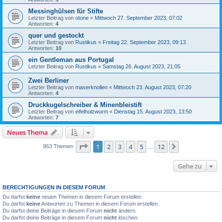
Messinghülsen für Stifte
Letzter Beitrag von
otone
«
Mittwoch 27. September 2023, 07:02
Antworten:
4
quer und gestockt
Letzter Beitrag von
Rustikus
«
Freitag 22. September 2023, 09:13
Antworten:
10
ein Gentleman aus Portugal
Letzter Beitrag von
Rustikus
«
Samstag 26. August 2023, 21:05
Zwei Berliner
Letzter Beitrag von
maserknollen
«
Mittwoch 23. August 2023, 07:20
Antworten:
4
Druckkugelschreiber & Minenbleistift
Letzter Beitrag von
eifelholzwurm
«
Dienstag 15. August 2023, 13:50
Antworten:
7
Neues Thema
Seite
1
von
12
1
2
3
4
5
12
Nächste
863 Themen
…
Gehe zu
BERECHTIGUNGEN IN DIESEM FORUM
Du darfst
keine
neuen Themen in diesem Forum erstellen.
Du darfst
keine
Antworten zu Themen in diesem Forum erstellen.
Du darfst deine Beiträge in diesem Forum
nicht
ändern.
Du darfst deine Beiträge in diesem Forum
nicht
löschen.