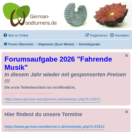
Drechseln und
Kunsthandwerk -
German-Woodturners
*Forum Sauerland*
Der Treffpunkt für Drechsler und Freunde des Kunsthandwerks
Wer ist Online
Registrieren
Anmelden
Foren-Übersicht
Allgemein (Eure Werke)
Schreibgeräte
Forumsaufgabe 2026 "Fahrende
Musik"
In diesem Jahr wieder mit gesponserten Preisen
!!!
Die erste Teilnehmerliste ist veröffentlicht.
Da kann man noch zusteigen !!
https://www.german-woodturners.de/viewtopic.php?t=23813
Hier findest du unsere Termine
https://www.german-woodturners.de/viewtopic.php?t=23612