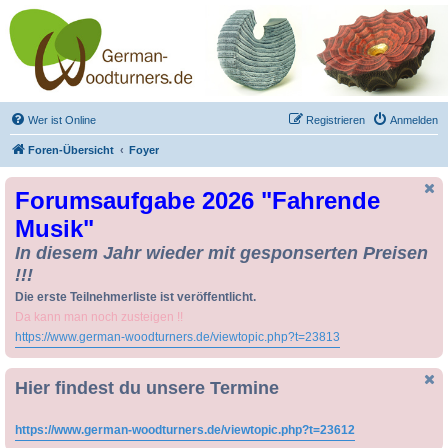
Drechseln und
Kunsthandwerk -
German-Woodturners
*Forum Sauerland*
Der Treffpunkt für Drechsler und Freunde des Kunsthandwerks
Wer ist Online
Registrieren
Anmelden
Foren-Übersicht
Foyer
Forumsaufgabe 2026 "Fahrende
Musik"
In diesem Jahr wieder mit gesponserten Preisen
!!!
Die erste Teilnehmerliste ist veröffentlicht.
Da kann man noch zusteigen !!
https://www.german-woodturners.de/viewtopic.php?t=23813
Hier findest du unsere Termine
https://www.german-woodturners.de/viewtopic.php?t=23612