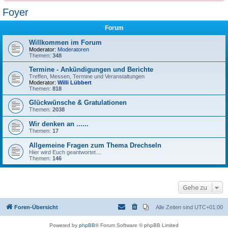
Foyer
Forum
Willkommen im Forum
Moderator:
Moderatoren
Themen:
348
Termine - Ankündigungen und Berichte
Treffen, Messen, Termine und Veranstaltungen
Moderator:
Willi Lübbert
Themen:
818
Glückwünsche & Gratulationen
Themen:
2038
Wir denken an ......
Themen:
17
Allgemeine Fragen zum Thema Drechseln
Hier wird Euch geantwortet....
Themen:
146
Gehe zu
Foren-Übersicht
Alle Zeiten sind
UTC+01:00
Powered by
phpBB
® Forum Software © phpBB Limited