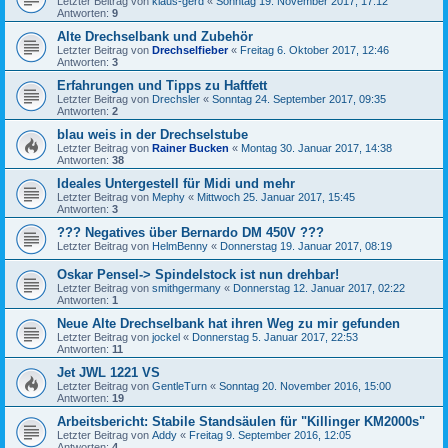
Letzter Beitrag von
klaus-gerd
«
Sonntag 19. November 2017, 17:12
Antworten:
9
Alte Drechselbank und Zubehör
Letzter Beitrag von
Drechselfieber
«
Freitag 6. Oktober 2017, 12:46
Antworten:
3
Erfahrungen und Tipps zu Haftfett
Letzter Beitrag von
Drechsler
«
Sonntag 24. September 2017, 09:35
Antworten:
2
blau weis in der Drechselstube
Letzter Beitrag von
Rainer Bucken
«
Montag 30. Januar 2017, 14:38
Antworten:
38
Ideales Untergestell für Midi und mehr
Letzter Beitrag von
Mephy
«
Mittwoch 25. Januar 2017, 15:45
Antworten:
3
??? Negatives über Bernardo DM 450V ???
Letzter Beitrag von
HelmBenny
«
Donnerstag 19. Januar 2017, 08:19
Oskar Pensel-> Spindelstock ist nun drehbar!
Letzter Beitrag von
smithgermany
«
Donnerstag 12. Januar 2017, 02:22
Antworten:
1
Neue Alte Drechselbank hat ihren Weg zu mir gefunden
Letzter Beitrag von
jockel
«
Donnerstag 5. Januar 2017, 22:53
Antworten:
11
Jet JWL 1221 VS
Letzter Beitrag von
GentleTurn
«
Sonntag 20. November 2016, 15:00
Antworten:
19
Arbeitsbericht: Stabile Standsäulen für "Killinger KM2000s"
Letzter Beitrag von
Addy
«
Freitag 9. September 2016, 12:05
Antworten:
4