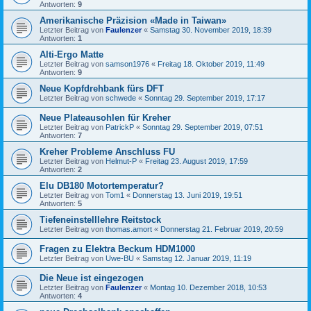
Antworten:
9
Amerikanische Präzision «Made in Taiwan»
Letzter Beitrag von
Faulenzer
«
Samstag 30. November 2019, 18:39
Antworten:
1
Alti-Ergo Matte
Letzter Beitrag von
samson1976
«
Freitag 18. Oktober 2019, 11:49
Antworten:
9
Neue Kopfdrehbank fürs DFT
Letzter Beitrag von
schwede
«
Sonntag 29. September 2019, 17:17
Neue Plateausohlen für Kreher
Letzter Beitrag von
PatrickP
«
Sonntag 29. September 2019, 07:51
Antworten:
7
Kreher Probleme Anschluss FU
Letzter Beitrag von
Helmut-P
«
Freitag 23. August 2019, 17:59
Antworten:
2
Elu DB180 Motortemperatur?
Letzter Beitrag von
Tom1
«
Donnerstag 13. Juni 2019, 19:51
Antworten:
5
Tiefeneinstelllehre Reitstock
Letzter Beitrag von
thomas.amort
«
Donnerstag 21. Februar 2019, 20:59
Fragen zu Elektra Beckum HDM1000
Letzter Beitrag von
Uwe-BU
«
Samstag 12. Januar 2019, 11:19
Die Neue ist eingezogen
Letzter Beitrag von
Faulenzer
«
Montag 10. Dezember 2018, 10:53
Antworten:
4