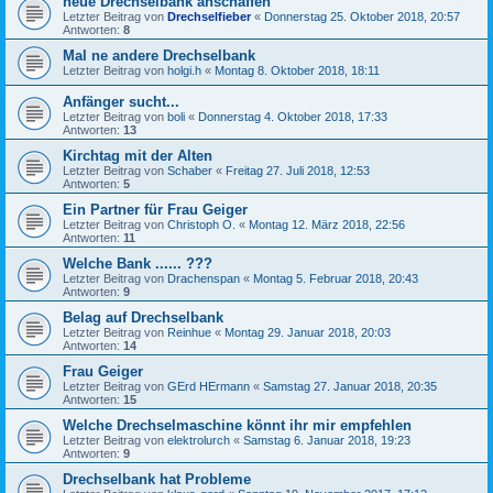
neue Drechselbank anschaffen
Letzter Beitrag von
Drechselfieber
«
Donnerstag 25. Oktober 2018, 20:57
Antworten:
8
Mal ne andere Drechselbank
Letzter Beitrag von
holgi.h
«
Montag 8. Oktober 2018, 18:11
Anfänger sucht...
Letzter Beitrag von
boli
«
Donnerstag 4. Oktober 2018, 17:33
Antworten:
13
Kirchtag mit der Alten
Letzter Beitrag von
Schaber
«
Freitag 27. Juli 2018, 12:53
Antworten:
5
Ein Partner für Frau Geiger
Letzter Beitrag von
Christoph O.
«
Montag 12. März 2018, 22:56
Antworten:
11
Welche Bank ...... ???
Letzter Beitrag von
Drachenspan
«
Montag 5. Februar 2018, 20:43
Antworten:
9
Belag auf Drechselbank
Letzter Beitrag von
Reinhue
«
Montag 29. Januar 2018, 20:03
Antworten:
14
Frau Geiger
Letzter Beitrag von
GErd HErmann
«
Samstag 27. Januar 2018, 20:35
Antworten:
15
Welche Drechselmaschine könnt ihr mir empfehlen
Letzter Beitrag von
elektrolurch
«
Samstag 6. Januar 2018, 19:23
Antworten:
9
Drechselbank hat Probleme