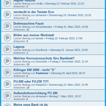
hegner hdb200
Letzter Beitrag von
chrillu
«
Dienstag 13. Februar 2024, 12:23
Antworten:
2
versteckt in der Twister Eco
Letzter Beitrag von
drmariod
«
Donnerstag 19. Oktober 2023, 10:32
Antworten:
2
Drehmaschine Faust
Letzter Beitrag von
fernandonatur
«
Freitag 31. März 2023, 10:56
Antworten:
11
Bilder aus meiner Werkstatt
Letzter Beitrag von
bernie
«
Freitag 10. Februar 2023, 17:56
Antworten:
9
Laguna
Letzter Beitrag von
DocBrock
«
Dienstag 31. Januar 2023, 19:50
Antworten:
1
Welcher Korrosionsschutz fürs Bankbett?
Letzter Beitrag von
Drechsler
«
Freitag 2. Dezember 2022, 11:34
Antworten:
15
Killinger KM 2000 - nicht "S"
Letzter Beitrag von
Faulenzer
«
Dienstag 26. April 2022, 06:37
Antworten:
6
FU-200 oder FU-230 ?!?!
Letzter Beitrag von
fritzje610
«
Donnerstag 10. März 2022, 14:39
Antworten:
15
Außendrehvorrichtung FU 180
Letzter Beitrag von
drmariod
«
Montag 7. März 2022, 19:37
Antworten:
6
Meine neue Bank ist da