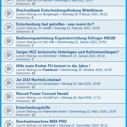
Letzter Beitrag von
bernie
«
Dienstag 4. Mai 2021, 18:07
Antworten:
10
Drechselbank Entscheidungsfindung Mittelklasse
Letzter Beitrag von
Burgberger
«
Sonntag 28. Februar 2021, 09:22
Antworten:
8
Entscheidung fast getroffen - was meint ihr?
Letzter Beitrag von
AndiB
«
Sonntag 21. Februar 2021, 19:55
Antworten:
8
Bedienungsanleitung Kopiereinrichtung Killinger KM100
Letzter Beitrag von
Der Ulle
«
Donnerstag 21. Januar 2021, 16:54
Antworten:
2
Geiger HGZ technische Unterlagen und Keilriemenlängen?
Letzter Beitrag von
Drechsler
«
Mittwoch 13. Januar 2021, 09:31
Antworten:
3
Hilfe mein Kreher FU kommt in die Jahre !
Letzter Beitrag von
Faulenzer
«
Donnerstag 15. Oktober 2020, 14:30
Antworten:
15
Jet 1014 Rechts/Linkslauf
Letzter Beitrag von
derauskam
«
Montag 18. Mai 2020, 15:09
Antworten:
11
Record Power Coronet Herald
Letzter Beitrag von
GentleTurn
«
Montag 20. April 2020, 17:11
Antworten:
16
Entscheidungshilfe
Letzter Beitrag von
Palmendrechsler
«
Donnerstag 12. März 2020, 13:04
Antworten:
12
Drechselmaschine MIDI PRO
Letzter Beitrag von
bernardo
«
Sonntag 22. Dezember 2019, 20:12