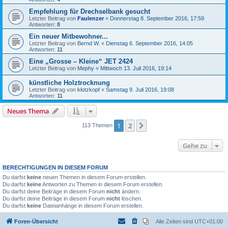
Empfehlung für Drechselbank gesucht
Letzter Beitrag von
Faulenzer
«
Donnerstag 8. September 2016, 17:59
Antworten:
8
Ein neuer Mitbewohner...
Letzter Beitrag von
Bernd W.
«
Dienstag 6. September 2016, 14:05
Antworten:
11
Eine „Grosse – Kleine“ JET 2424
Letzter Beitrag von
Mephy
«
Mittwoch 13. Juli 2016, 19:14
künstliche Holztrocknung
Letzter Beitrag von
klotzkopf
«
Samstag 9. Juli 2016, 19:08
Antworten:
11
Neues Thema
1
2
Nächste
113 Themen
Gehe zu
BERECHTIGUNGEN IN DIESEM FORUM
Du darfst
keine
neuen Themen in diesem Forum erstellen.
Du darfst
keine
Antworten zu Themen in diesem Forum erstellen.
Du darfst deine Beiträge in diesem Forum
nicht
ändern.
Du darfst deine Beiträge in diesem Forum
nicht
löschen.
Du darfst
keine
Dateianhänge in diesem Forum erstellen.
Foren-Übersicht
Alle Zeiten sind
UTC+01:00