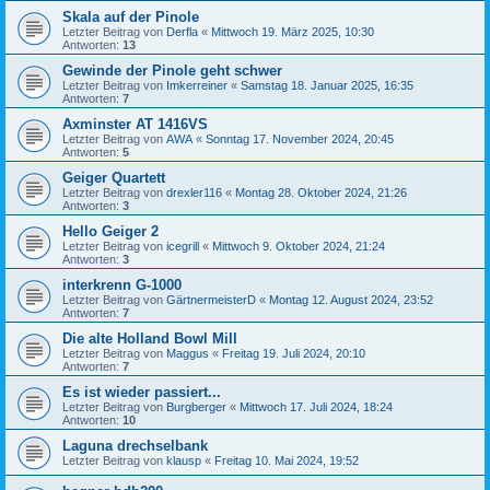
Skala auf der Pinole
Letzter Beitrag von
Derfla
«
Mittwoch 19. März 2025, 10:30
Antworten:
13
Gewinde der Pinole geht schwer
Letzter Beitrag von
Imkerreiner
«
Samstag 18. Januar 2025, 16:35
Antworten:
7
Axminster AT 1416VS
Letzter Beitrag von
AWA
«
Sonntag 17. November 2024, 20:45
Antworten:
5
Geiger Quartett
Letzter Beitrag von
drexler116
«
Montag 28. Oktober 2024, 21:26
Antworten:
3
Hello Geiger 2
Letzter Beitrag von
icegrill
«
Mittwoch 9. Oktober 2024, 21:24
Antworten:
3
interkrenn G-1000
Letzter Beitrag von
GärtnermeisterD
«
Montag 12. August 2024, 23:52
Antworten:
7
Die alte Holland Bowl Mill
Letzter Beitrag von
Maggus
«
Freitag 19. Juli 2024, 20:10
Antworten:
7
Es ist wieder passiert...
Letzter Beitrag von
Burgberger
«
Mittwoch 17. Juli 2024, 18:24
Antworten:
10
Laguna drechselbank
Letzter Beitrag von
klausp
«
Freitag 10. Mai 2024, 19:52