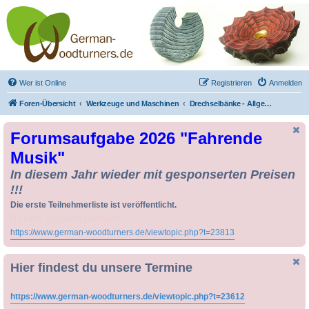
Drechseln und
Kunsthandwerk -
German-Woodturners
*Forum Sauerland*
Der Treffpunkt für Drechsler und Freunde des Kunsthandwerks
Wer ist Online
Registrieren
Anmelden
Foren-Übersicht
Werkzeuge und Maschinen
Drechselbänke - Allgemeines und Erfahrungsberichte
Forumsaufgabe 2026 "Fahrende
Musik"
In diesem Jahr wieder mit gesponserten Preisen
!!!
Die erste Teilnehmerliste ist veröffentlicht.
Da kann man noch zusteigen !!
https://www.german-woodturners.de/viewtopic.php?t=23813
Hier findest du unsere Termine
https://www.german-woodturners.de/viewtopic.php?t=23612