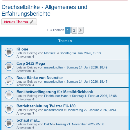
Drechselbänke - Allgemeines und
Erfahrungsberichte
Neues Thema
1
2
Nächste
113 Themen
Themen
KI one
Letzter Beitrag von
Martin03
«
Sonntag 14. Juni 2026, 19:13
Antworten:
6
Carp 2432 Mega
Letzter Beitrag von
maserknollen
«
Sonntag 14. Juni 2026, 18:49
Antworten:
11
Neue Bänke von Neureiter
Letzter Beitrag von
maserknollen
«
Sonntag 14. Juni 2026, 18:47
Antworten:
4
Bankbettverlängerung für Metalldrückbank
Letzter Beitrag von
Fischhuber Hans
«
Sonntag 1. Februar 2026, 18:08
Antworten:
4
Betriebsanleitung Twister FU-180
Letzter Beitrag von
maserknollen
«
Donnerstag 22. Januar 2026, 20:44
Antworten:
7
Schaut mal...
Letzter Beitrag von
DirkM
«
Freitag 21. November 2025, 05:38
Antworten:
6