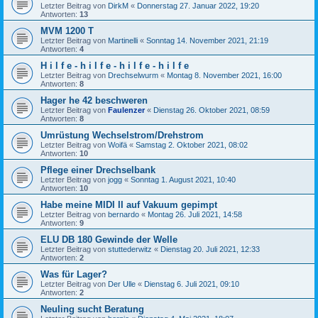
Letzter Beitrag von
DirkM
«
Donnerstag 27. Januar 2022, 19:20
Antworten:
13
MVM 1200 T
Letzter Beitrag von
Martinelli
«
Sonntag 14. November 2021, 21:19
Antworten:
4
H i l f e - h i l f e - h i l f e - h i l f e
Letzter Beitrag von
Drechselwurm
«
Montag 8. November 2021, 16:00
Antworten:
8
Hager he 42 beschweren
Letzter Beitrag von
Faulenzer
«
Dienstag 26. Oktober 2021, 08:59
Antworten:
8
Umrüstung Wechselstrom/Drehstrom
Letzter Beitrag von
Woifä
«
Samstag 2. Oktober 2021, 08:02
Antworten:
10
Pflege einer Drechselbank
Letzter Beitrag von
jogg
«
Sonntag 1. August 2021, 10:40
Antworten:
10
Habe meine MIDI II auf Vakuum gepimpt
Letzter Beitrag von
bernardo
«
Montag 26. Juli 2021, 14:58
Antworten:
9
ELU DB 180 Gewinde der Welle
Letzter Beitrag von
stuttederwitz
«
Dienstag 20. Juli 2021, 12:33
Antworten:
2
Was für Lager?
Letzter Beitrag von
Der Ulle
«
Dienstag 6. Juli 2021, 09:10
Antworten:
2
Neuling sucht Beratung