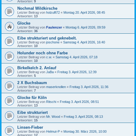
Antworten:
9
Nochmal Wildkirsche
Letzter Beitrag von
holzulfi72
«
Montag 20. April 2026, 08:45
Antworten:
13
Glocke
Letzter Beitrag von
Faulenzer
«
Montag 6. April 2026, 09:59
Antworten:
36
Eibe strukturiert und geknebelt.
Letzter Beitrag von
joschone
«
Samstag 4. April 2026, 16:40
Antworten:
10
Holunder noch ohne Farbe
Letzter Beitrag von
c.w.
«
Samstag 4. April 2026, 07:18
Antworten:
10
Birkelkelch 2. Anlauf
Letzter Beitrag von
JaBa
«
Freitag 3. April 2026, 12:39
Antworten:
5
2 X Buchsbaum
Letzter Beitrag von
maserknollen
«
Freitag 3. April 2026, 11:36
Antworten:
7
Glocke für Köln
Letzter Beitrag von
Ritschi
«
Freitag 3. April 2026, 08:51
Antworten:
13
Eibe strukturiert
Letzter Beitrag von
Mr. Wood
«
Freitag 3. April 2026, 08:13
Antworten:
15
Linsen-Fieber
Letzter Beitrag von
Helmut-P
«
Montag 30. März 2026, 10:00
Antworten:
12