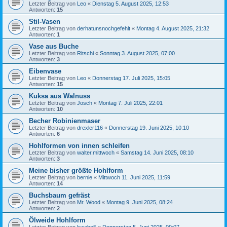
Letzter Beitrag von
Leo
«
Dienstag 5. August 2025, 12:53
Antworten:
15
Stil-Vasen
Letzter Beitrag von
derhatunsnochgefehlt
«
Montag 4. August 2025, 21:32
Antworten:
1
Vase aus Buche
Letzter Beitrag von
Ritschi
«
Sonntag 3. August 2025, 07:00
Antworten:
3
Eibenvase
Letzter Beitrag von
Leo
«
Donnerstag 17. Juli 2025, 15:05
Antworten:
15
Kuksa aus Walnuss
Letzter Beitrag von
Josch
«
Montag 7. Juli 2025, 22:01
Antworten:
10
Becher Robinienmaser
Letzter Beitrag von
drexler116
«
Donnerstag 19. Juni 2025, 10:10
Antworten:
6
Hohlformen von innen schleifen
Letzter Beitrag von
walter.mittwoch
«
Samstag 14. Juni 2025, 08:10
Antworten:
3
Meine bisher größte Hohlform
Letzter Beitrag von
bernie
«
Mittwoch 11. Juni 2025, 11:59
Antworten:
14
Buchsbaum gefräst
Letzter Beitrag von
Mr. Wood
«
Montag 9. Juni 2025, 08:24
Antworten:
2
Ölweide Hohlform