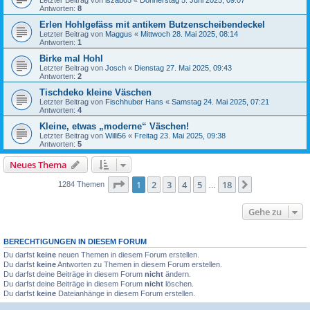
Letzter Beitrag von
lszabo5
«
Donnerstag 5. Juni 2025, 09:07
Antworten:
8
Erlen Hohlgefäss mit antikem Butzenscheibendeckel
Letzter Beitrag von
Maggus
«
Mittwoch 28. Mai 2025, 08:14
Antworten:
1
Birke mal Hohl
Letzter Beitrag von
Josch
«
Dienstag 27. Mai 2025, 09:43
Antworten:
2
Tischdeko kleine Väschen
Letzter Beitrag von
Fischhuber Hans
«
Samstag 24. Mai 2025, 07:21
Antworten:
4
Kleine, etwas „moderne“ Väschen!
Letzter Beitrag von
Willi56
«
Freitag 23. Mai 2025, 09:38
Antworten:
5
Neues Thema
Seite
1
von
18
1
2
3
4
5
18
Nächste
1284 Themen
…
Gehe zu
BERECHTIGUNGEN IN DIESEM FORUM
Du darfst
keine
neuen Themen in diesem Forum erstellen.
Du darfst
keine
Antworten zu Themen in diesem Forum erstellen.
Du darfst deine Beiträge in diesem Forum
nicht
ändern.
Du darfst deine Beiträge in diesem Forum
nicht
löschen.
Du darfst
keine
Dateianhänge in diesem Forum erstellen.