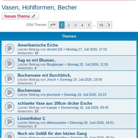
Vasen, Hohlformen, Becher
Neues Thema
Seite
1
von
18
1
2
3
4
5
18
Nächste
1284 Themen
…
Themen
Amerikanische Eiche
Letzter Beitrag von
drexler116
«
Montag 27. Juli 2026, 17:01
Antworten:
10
Sag es mit Blumen..
Letzter Beitrag von
Burgberger
«
Montag 20. Juli 2026, 11:55
Antworten:
4
Buchenvase mit Durchblick,
Letzter Beitrag von
Josch
«
Sonntag 19. Juli 2026, 18:59
Antworten:
7
Buchenvase
Letzter Beitrag von
joschone
«
Sonntag 19. Juli 2026, 18:23
schlanke Vase aus 100cm dicker Esche
Letzter Beitrag von
kaspar
«
Donnerstag 16. Juli 2026, 09:45
Antworten:
10
Linsenfieber 2.
Letzter Beitrag von
Alfonsausbw
«
Dienstag 30. Juni 2026, 18:51
Antworten:
3
Noch ein Gefäß für den letzten Gang
Letzter Beitrag von
maserknollen
«
Sonntag 28. Juni 2026, 08:24