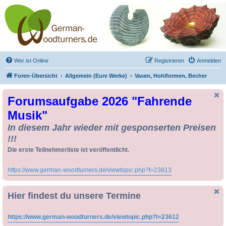
Drechseln und
Kunsthandwerk -
German-Woodturners
*Forum Sauerland*
Der Treffpunkt für Drechsler und Freunde des Kunsthandwerks
Wer ist Online
Registrieren
Anmelden
Foren-Übersicht
Allgemein (Eure Werke)
Vasen, Hohlformen, Becher
Forumsaufgabe 2026 "Fahrende
Musik"
In diesem Jahr wieder mit gesponserten Preisen
!!!
Die erste Teilnehmerliste ist veröffentlicht.
Da kann man noch zusteigen !!
https://www.german-woodturners.de/viewtopic.php?t=23813
Hier findest du unsere Termine
https://www.german-woodturners.de/viewtopic.php?t=23612