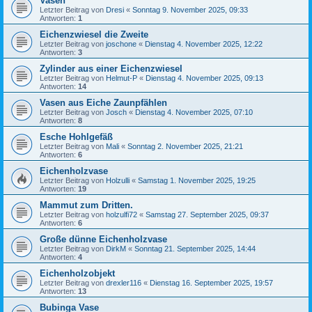
Vasen
Letzter Beitrag von
Dresi
«
Sonntag 9. November 2025, 09:33
Antworten:
1
Eichenzwiesel die Zweite
Letzter Beitrag von
joschone
«
Dienstag 4. November 2025, 12:22
Antworten:
3
Zylinder aus einer Eichenzwiesel
Letzter Beitrag von
Helmut-P
«
Dienstag 4. November 2025, 09:13
Antworten:
14
Vasen aus Eiche Zaunpfählen
Letzter Beitrag von
Josch
«
Dienstag 4. November 2025, 07:10
Antworten:
8
Esche Hohlgefäß
Letzter Beitrag von
Mali
«
Sonntag 2. November 2025, 21:21
Antworten:
6
Eichenholzvase
Letzter Beitrag von
Holzulli
«
Samstag 1. November 2025, 19:25
Antworten:
19
Mammut zum Dritten.
Letzter Beitrag von
holzulfi72
«
Samstag 27. September 2025, 09:37
Antworten:
6
Große dünne Eichenholzvase
Letzter Beitrag von
DirkM
«
Sonntag 21. September 2025, 14:44
Antworten:
4
Eichenholzobjekt
Letzter Beitrag von
drexler116
«
Dienstag 16. September 2025, 19:57
Antworten:
13
Bubinga Vase