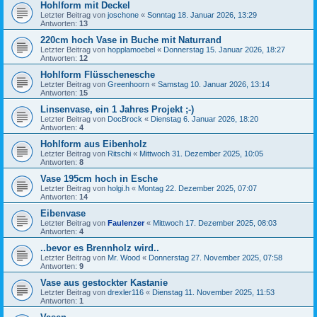
Hohlform mit Deckel
Letzter Beitrag von
joschone
«
Sonntag 18. Januar 2026, 13:29
Antworten:
13
220cm hoch Vase in Buche mit Naturrand
Letzter Beitrag von
hopplamoebel
«
Donnerstag 15. Januar 2026, 18:27
Antworten:
12
Hohlform Flüsschenesche
Letzter Beitrag von
Greenhoorn
«
Samstag 10. Januar 2026, 13:14
Antworten:
15
Linsenvase, ein 1 Jahres Projekt ;-)
Letzter Beitrag von
DocBrock
«
Dienstag 6. Januar 2026, 18:20
Antworten:
4
Hohlform aus Eibenholz
Letzter Beitrag von
Ritschi
«
Mittwoch 31. Dezember 2025, 10:05
Antworten:
8
Vase 195cm hoch in Esche
Letzter Beitrag von
holgi.h
«
Montag 22. Dezember 2025, 07:07
Antworten:
14
Eibenvase
Letzter Beitrag von
Faulenzer
«
Mittwoch 17. Dezember 2025, 08:03
Antworten:
4
..bevor es Brennholz wird..
Letzter Beitrag von
Mr. Wood
«
Donnerstag 27. November 2025, 07:58
Antworten:
9
Vase aus gestockter Kastanie
Letzter Beitrag von
drexler116
«
Dienstag 11. November 2025, 11:53
Antworten:
1