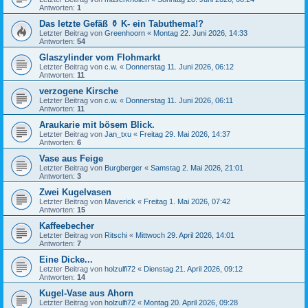
Antworten:
1
Das letzte Gefäß ⚱️ K- ein Tabuthema!?
Letzter Beitrag von
Greenhoorn
«
Montag 22. Juni 2026, 14:33
Antworten:
54
Glaszylinder vom Flohmarkt
Letzter Beitrag von
c.w.
«
Donnerstag 11. Juni 2026, 06:12
Antworten:
11
verzogene Kirsche
Letzter Beitrag von
c.w.
«
Donnerstag 11. Juni 2026, 06:11
Antworten:
11
Araukarie mit bösem Blick.
Letzter Beitrag von
Jan_txu
«
Freitag 29. Mai 2026, 14:37
Antworten:
6
Vase aus Feige
Letzter Beitrag von
Burgberger
«
Samstag 2. Mai 2026, 21:01
Antworten:
3
Zwei Kugelvasen
Letzter Beitrag von
Maverick
«
Freitag 1. Mai 2026, 07:42
Antworten:
15
Kaffeebecher
Letzter Beitrag von
Ritschi
«
Mittwoch 29. April 2026, 14:01
Antworten:
7
Eine Dicke...
Letzter Beitrag von
holzulfi72
«
Dienstag 21. April 2026, 09:12
Antworten:
14
Kugel-Vase aus Ahorn
Letzter Beitrag von
holzulfi72
«
Montag 20. April 2026, 09:28