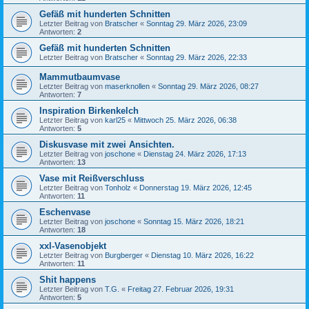
Gefäß mit hunderten Schnitten
Letzter Beitrag von
Bratscher
«
Sonntag 29. März 2026, 23:09
Antworten:
2
Gefäß mit hunderten Schnitten
Letzter Beitrag von
Bratscher
«
Sonntag 29. März 2026, 22:33
Mammutbaumvase
Letzter Beitrag von
maserknollen
«
Sonntag 29. März 2026, 08:27
Antworten:
7
Inspiration Birkenkelch
Letzter Beitrag von
karl25
«
Mittwoch 25. März 2026, 06:38
Antworten:
5
Diskusvase mit zwei Ansichten.
Letzter Beitrag von
joschone
«
Dienstag 24. März 2026, 17:13
Antworten:
13
Vase mit Reißverschluss
Letzter Beitrag von
Tonholz
«
Donnerstag 19. März 2026, 12:45
Antworten:
11
Eschenvase
Letzter Beitrag von
joschone
«
Sonntag 15. März 2026, 18:21
Antworten:
18
xxl-Vasenobjekt
Letzter Beitrag von
Burgberger
«
Dienstag 10. März 2026, 16:22
Antworten:
11
Shit happens
Letzter Beitrag von
T.G.
«
Freitag 27. Februar 2026, 19:31
Antworten:
5