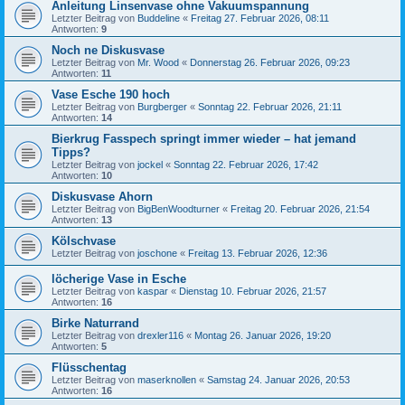
Anleitung Linsenvase ohne Vakuumspannung
Letzter Beitrag von
Buddeline
«
Freitag 27. Februar 2026, 08:11
Antworten:
9
Noch ne Diskusvase
Letzter Beitrag von
Mr. Wood
«
Donnerstag 26. Februar 2026, 09:23
Antworten:
11
Vase Esche 190 hoch
Letzter Beitrag von
Burgberger
«
Sonntag 22. Februar 2026, 21:11
Antworten:
14
Bierkrug Fasspech springt immer wieder – hat jemand
Tipps?
Letzter Beitrag von
jockel
«
Sonntag 22. Februar 2026, 17:42
Antworten:
10
Diskusvase Ahorn
Letzter Beitrag von
BigBenWoodturner
«
Freitag 20. Februar 2026, 21:54
Antworten:
13
Kölschvase
Letzter Beitrag von
joschone
«
Freitag 13. Februar 2026, 12:36
löcherige Vase in Esche
Letzter Beitrag von
kaspar
«
Dienstag 10. Februar 2026, 21:57
Antworten:
16
Birke Naturrand
Letzter Beitrag von
drexler116
«
Montag 26. Januar 2026, 19:20
Antworten:
5
Flüsschentag
Letzter Beitrag von
maserknollen
«
Samstag 24. Januar 2026, 20:53
Antworten:
16