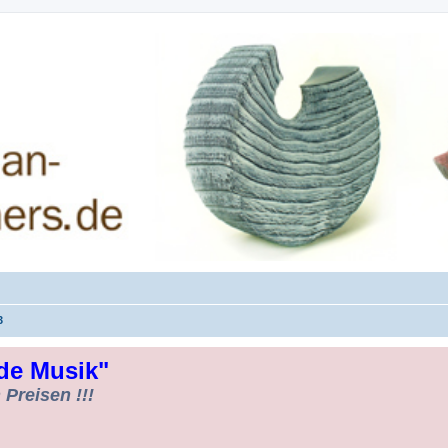
rman-Woodturners *Forum Sauerland*
3
de Musik"
Preisen !!!