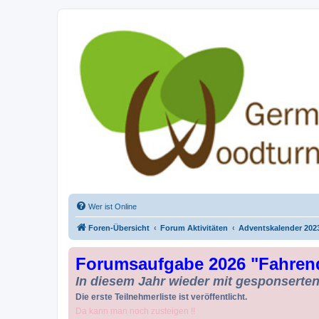
Drechseln und Kunsthandwerk - Ge
Der Treffpunkt für Drechsler und Freunde des Kunsthandwerks
Wer ist Online
Foren-Übersicht
Forum Aktivitäten
Adventskalender 202
Forumsaufgabe 2026 "Fahren
In diesem Jahr wieder mit gesponserten 
Die erste Teilnehmerliste ist veröffentlicht.
Da kann man noch zusteigen !!