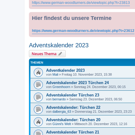
https://www.german-woodturners.de/viewtopic.php?t=23813
Hier findest du unsere Termine
https://www.german-woodturners.de/viewtopic.php?t=23612
Adventskalender 2023
Neues Thema
THEMEN
Adventkalender 2023
von
Mali
»
Freitag 10. November 2023, 15:38
Adventskalender 2023 Türchen 24
von
Greenhoorn
»
Sonntag 24. Dezember 2023, 00:15
Adventskalender Türchen 23
von
bernardo
»
Samstag 23. Dezember 2023, 06:50
Adventskalender: Türchen 22
von
dalbergia_63
»
Donnerstag 21. Dezember 2023, 23:23
Adventskalender: Türchen 20
von
Günni's Welt
»
Mittwoch 20. Dezember 2023, 12:16
Adventskalender Türchen 21