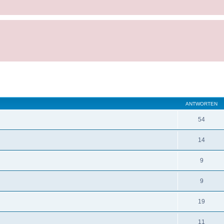
ANTWORTEN
54
14
9
9
19
11