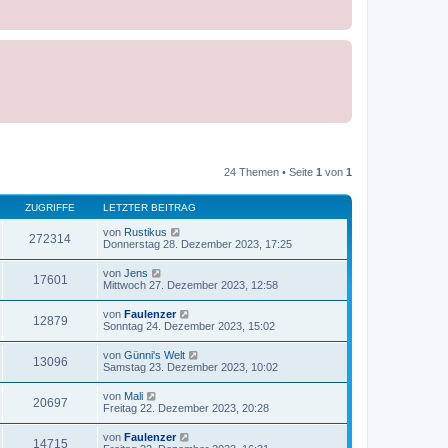
24 Themen • Seite
1
von
1
ZUGRIFFE
LETZTER BEITRAG
von
Rustikus
272314
Donnerstag 28. Dezember 2023, 17:25
von
Jens
17601
Mittwoch 27. Dezember 2023, 12:58
von
Faulenzer
12879
Sonntag 24. Dezember 2023, 15:02
von
Günni's Welt
13096
Samstag 23. Dezember 2023, 10:02
von
Mali
20697
Freitag 22. Dezember 2023, 20:28
von
Faulenzer
14715