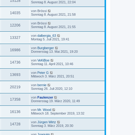
15128
Sonntag 8. August 2021, 22:04
von
Brössi
14035
Sonntag 8. August 2021, 21:58
von
Brössi
12206
Sonntag 8. August 2021, 21:55
von
dalbergia_63
13327
Montag 5. Juli 2021, 19:41
von
Burgberger
16986
Donnerstag 13. Mai 2021, 19:20
von
VeKiBoe
14736
Sonntag 11. April 2021, 10:46
von
Peter G
13693
Mittwoch 3. März 2021, 20:51
von
bernie
20219
Sonntag 26. Juli 2020, 12:10
von
Faulenzer
17358
Donnerstag 19. März 2020, 11:49
von
Mr. Wood
16136
Mittwoch 18. September 2019, 13:32
von
Jürgen Wirtz
14728
Sonntag 3. März 2019, 20:30
von
Joaquim