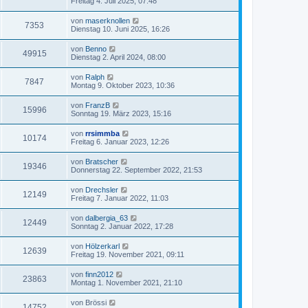
Freitag 4. Juli 2025, 07:48
von
maserknollen
7353
Dienstag 10. Juni 2025, 16:26
von
Benno
49915
Dienstag 2. April 2024, 08:00
von
Ralph
7847
Montag 9. Oktober 2023, 10:36
von
FranzB
15996
Sonntag 19. März 2023, 15:16
von
rrsimmba
10174
Freitag 6. Januar 2023, 12:26
von
Bratscher
19346
Donnerstag 22. September 2022, 21:53
von
Drechsler
12149
Freitag 7. Januar 2022, 11:03
von
dalbergia_63
12449
Sonntag 2. Januar 2022, 17:28
von
Hölzerkarl
12639
Freitag 19. November 2021, 09:11
von
finn2012
23863
Montag 1. November 2021, 21:10
von
Brössi
14752