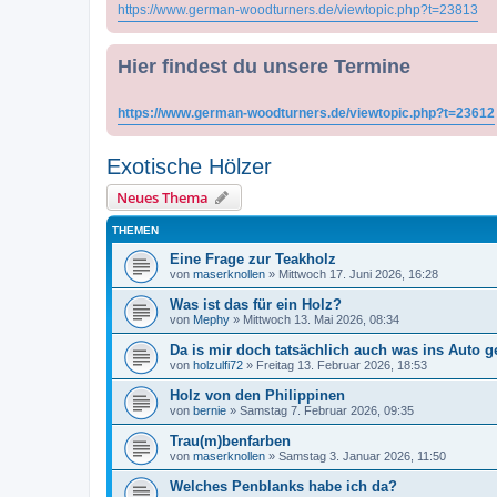
https://www.german-woodturners.de/viewtopic.php?t=23813
Hier findest du unsere Termine
https://www.german-woodturners.de/viewtopic.php?t=23612
Exotische Hölzer
Neues Thema
THEMEN
Eine Frage zur Teakholz
von
maserknollen
»
Mittwoch 17. Juni 2026, 16:28
Was ist das für ein Holz?
von
Mephy
»
Mittwoch 13. Mai 2026, 08:34
Da is mir doch tatsächlich auch was ins Auto g
von
holzulfi72
»
Freitag 13. Februar 2026, 18:53
Holz von den Philippinen
von
bernie
»
Samstag 7. Februar 2026, 09:35
Trau(m)benfarben
von
maserknollen
»
Samstag 3. Januar 2026, 11:50
Welches Penblanks habe ich da?