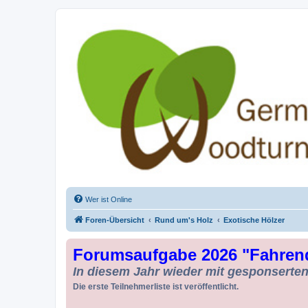
Drechseln und Kunsthandwerk - Ge
Der Treffpunkt für Drechsler und Freunde des Kunsthandwerks
Wer ist Online
Foren-Übersicht
Rund um's Holz
Exotische Hölzer
Forumsaufgabe 2026 "Fahren
In diesem Jahr wieder mit gesponserten 
Die erste Teilnehmerliste ist veröffentlicht.
Da kann man noch zusteigen !!