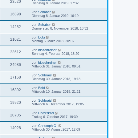
23520
Dienstag 8. Januar 2019, 17:32
von
Schaber
16898
Dienstag 8. Januar 2019, 16:19
von
Schaber
14282
Donnerstag 8. November 2018, 18:32
von
Ecki
21021
Montag 5. März 2018, 20:16
von
bioschreiner
23612
Sonntag 4. Februar 2018, 18:20
von
bioschreiner
24986
Mittwoch 31. Januar 2018, 09:51
von
Schbraisl
17168
Dienstag 30. Januar 2018, 19:18
von
Ecki
16892
Mittwoch 10. Januar 2018, 21:21
von
Schbraisl
19920
Mittwoch 6. Dezember 2017, 19:05
von
Hölzerkarl
20705
Freitag 6. Oktober 2017, 19:30
von
Christoph O.
14028
Mittwoch 30. August 2017, 12:09