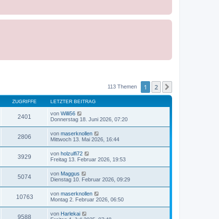
1
2
Nächste
113 Themen
ZUGRIFFE
LETZTER BEITRAG
von
Willi56
2401
Donnerstag 18. Juni 2026, 07:20
von
maserknollen
2806
Mittwoch 13. Mai 2026, 16:44
von
holzulfi72
3929
Freitag 13. Februar 2026, 19:53
von
Maggus
5074
Dienstag 10. Februar 2026, 09:29
von
maserknollen
10763
Montag 2. Februar 2026, 06:50
von
Harlekai
9588