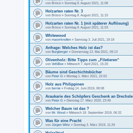
von
Brössi
»
Sonntag 8. August 2021, 11:08
Holzarten raten Nr. 3
von
Brössi
»
Sonntag 8. August 2021, 11:15
Holzarten raten Nr. 1 (mit späterer Auflösung)
von
Brössi
»
Sonntag 8. August 2021, 11:03
Whitewood
von
maserknollen
»
Samstag 3. Juli 2021, 19:18
Anfrage: Welches Holz ist das?
von
Burgberger
»
Donnerstag 13. Mai 2021, 09:13
Olivenholz: Bitte Tipps zum „Filetieren“
von
VeKiBoe
»
Mittwoch 7. April 2021, 15:20
Bäume sind Geschichtsbücher
von
Peter G
»
Montag 1. März 2021, 22:02
Holz aus Philippinen
von
bernie
»
Freitag 14. Juni 2019, 08:08
Araukarie des Schöpfers Geschenk an Drechsle
von
Peter G
»
Dienstag 17. März 2020, 23:49
Welcher Baum ist das ?
von
Mr. Wood
»
Mittwoch 18. September 2019, 06:32
Was für eine Pracht
von
Jürgen Wirtz
»
Sonntag 3. März 2019, 11:29
Holzrätsel