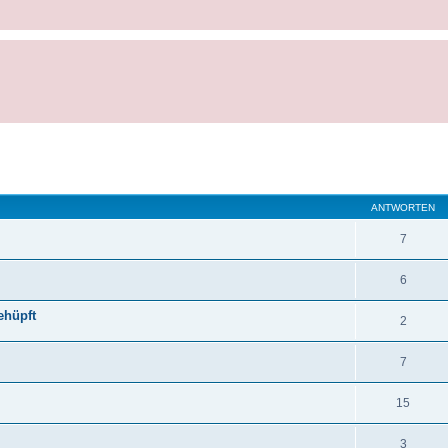
ANTWORTEN
7
6
ehüpft
2
7
15
3