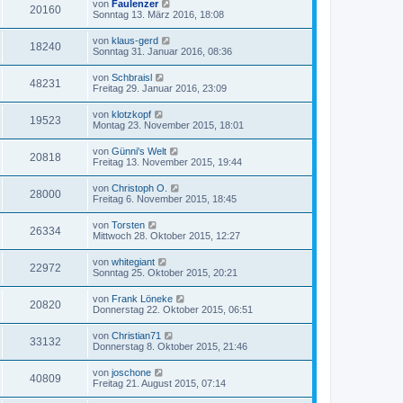
von
Faulenzer
20160
Sonntag 13. März 2016, 18:08
von
klaus-gerd
18240
Sonntag 31. Januar 2016, 08:36
von
Schbraisl
48231
Freitag 29. Januar 2016, 23:09
von
klotzkopf
19523
Montag 23. November 2015, 18:01
von
Günni's Welt
20818
Freitag 13. November 2015, 19:44
von
Christoph O.
28000
Freitag 6. November 2015, 18:45
von
Torsten
26334
Mittwoch 28. Oktober 2015, 12:27
von
whitegiant
22972
Sonntag 25. Oktober 2015, 20:21
von
Frank Löneke
20820
Donnerstag 22. Oktober 2015, 06:51
von
Christian71
33132
Donnerstag 8. Oktober 2015, 21:46
von
joschone
40809
Freitag 21. August 2015, 07:14