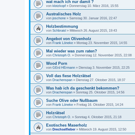
wat mach ich nur damit ?
von
klotzkopf
»
Donnerstag 10. März 2016, 15:55
Australisches Holz
von
joschone
»
Samstag 30. Januar 2016, 22:47
Holzbestimmung
von
Schbraisl
»
Mittwoch 26. August 2015, 19:43
Angebot von Olivenholz
von
Frank Löneke
»
Montag 23. November 2015, 14:55
Mal wieder was zum raten?
von
Christoph O.
»
Donnerstag 12. November 2015, 22:08
Wood Porn
von
GErd HErmann
»
Dienstag 3. November 2015, 22:25
Voll das fiese Holzrätsel
von
Drachenspan
»
Dienstag 27. Oktober 2015, 18:37
Was hab ich da geschenkt bekommen?
von
Drachenspan
»
Sonntag 25. Oktober 2015, 14:56
Suche Olive oder Nußbaum
von
Frank Löneke
»
Freitag 16. Oktober 2015, 14:24
Holzrätsel
von
Christoph O.
»
Sonntag 4. Oktober 2015, 21:18
Exotisches Maserholz
von
Drechselfieber
»
Mittwoch 19. August 2015, 12:50