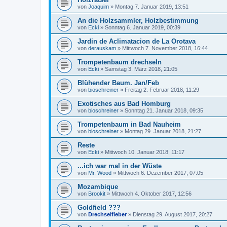
von
Joaquim
»
Montag 7. Januar 2019, 13:51
An die Holzsammler, Holzbestimmung
von
Ecki
»
Sonntag 6. Januar 2019, 00:39
Jardin de Aclimatacion de La Orotava
von
derauskam
»
Mittwoch 7. November 2018, 16:44
Trompetenbaum drechseln
von
Ecki
»
Samstag 3. März 2018, 21:05
Blühender Baum. Jan/Feb
von
bioschreiner
»
Freitag 2. Februar 2018, 11:29
Exotisches aus Bad Homburg
von
bioschreiner
»
Sonntag 21. Januar 2018, 09:35
Trompetenbaum in Bad Nauheim
von
bioschreiner
»
Montag 29. Januar 2018, 21:27
Reste
von
Ecki
»
Mittwoch 10. Januar 2018, 11:17
...ich war mal in der Wüste
von
Mr. Wood
»
Mittwoch 6. Dezember 2017, 07:05
Mozambique
von
Brookit
»
Mittwoch 4. Oktober 2017, 12:56
Goldfield ???
von
Drechselfieber
»
Dienstag 29. August 2017, 20:27