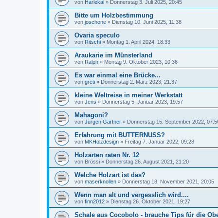
von
Harlekai
»
Donnerstag 3. Juli 2025, 20:45
Bitte um Holzbestimmung
von
joschone
»
Dienstag 10. Juni 2025, 11:38
Ovaria speculo
von
Ritschi
»
Montag 1. April 2024, 18:33
Araukarie im Münsterland
von
Ralph
»
Montag 9. Oktober 2023, 10:36
Es war einmal eine Brücke...
von
greti
»
Donnerstag 2. März 2023, 21:37
kleine Weltreise in meiner Werkstatt
von
Jens
»
Donnerstag 5. Januar 2023, 19:57
Mahagoni?
von
Jürgen Gärtner
»
Donnerstag 15. September 2022, 07:5
Erfahrung mit BUTTERNUSS?
von
MKHolzdesign
»
Freitag 7. Januar 2022, 09:28
Holzarten raten Nr. 12
von
Brössi
»
Donnerstag 26. August 2021, 21:20
Welche Holzart ist das?
von
maserknollen
»
Donnerstag 18. November 2021, 20:05
Wenn man alt und vergesslich wird....
von
finn2012
»
Dienstag 26. Oktober 2021, 19:27
Schale aus Cocobolo - brauche Tips für die Ob