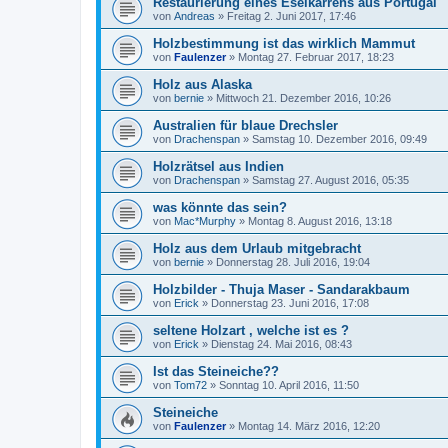
Restaurierung eines Eselkarrens aus Portugal
von
Andreas
»
Freitag 2. Juni 2017, 17:46
Holzbestimmung ist das wirklich Mammut
von
Faulenzer
»
Montag 27. Februar 2017, 18:23
Holz aus Alaska
von
bernie
»
Mittwoch 21. Dezember 2016, 10:26
Australien für blaue Drechsler
von
Drachenspan
»
Samstag 10. Dezember 2016, 09:49
Holzrätsel aus Indien
von
Drachenspan
»
Samstag 27. August 2016, 05:35
was könnte das sein?
von
Mac*Murphy
»
Montag 8. August 2016, 13:18
Holz aus dem Urlaub mitgebracht
von
bernie
»
Donnerstag 28. Juli 2016, 19:04
Holzbilder - Thuja Maser - Sandarakbaum
von
Erick
»
Donnerstag 23. Juni 2016, 17:08
seltene Holzart , welche ist es ?
von
Erick
»
Dienstag 24. Mai 2016, 08:43
Ist das Steineiche??
von
Tom72
»
Sonntag 10. April 2016, 11:50
Steineiche
von
Faulenzer
»
Montag 14. März 2016, 12:20