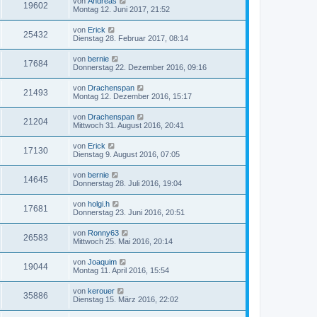
von
Andreas
19602
Montag 12. Juni 2017, 21:52
von
Erick
25432
Dienstag 28. Februar 2017, 08:14
von
bernie
17684
Donnerstag 22. Dezember 2016, 09:16
von
Drachenspan
21493
Montag 12. Dezember 2016, 15:17
von
Drachenspan
21204
Mittwoch 31. August 2016, 20:41
von
Erick
17130
Dienstag 9. August 2016, 07:05
von
bernie
14645
Donnerstag 28. Juli 2016, 19:04
von
holgi.h
17681
Donnerstag 23. Juni 2016, 20:51
von
Ronny63
26583
Mittwoch 25. Mai 2016, 20:14
von
Joaquim
19044
Montag 11. April 2016, 15:54
von
kerouer
35886
Dienstag 15. März 2016, 22:02