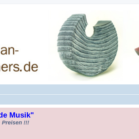
rman-Woodturners *Forum Sauerland*
de Musik"
Preisen !!!