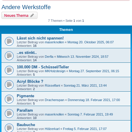
Andere Werkstoffe
Neues Thema
7 Themen • Seite
1
von
1
Themen
Lässt sich nicht spannen!
Letzter Beitrag von
maserknollen
«
Montag 20. Oktober 2025, 06:07
Antworten:
16
..es stinkt..
Letzter Beitrag von
Derfla
«
Mittwoch 13. November 2024, 18:57
Antworten:
14
100.000 DM - Schüssel/Teller
Letzter Beitrag von
MKHolzdesign
«
Montag 27. September 2021, 06:15
Antworten:
5
Acryl Blöcke ?
Letzter Beitrag von
Rüsselfant
«
Sonntag 21. März 2021, 13:44
Antworten:
2
Pigmente
Letzter Beitrag von
Drachenspan
«
Donnerstag 18. Februar 2021, 17:00
Antworten:
5
Parallam
Letzter Beitrag von
maserknollen
«
Sonntag 7. Februar 2021, 19:49
Antworten:
10
Baubuche
Letzter Beitrag von
Hölzerkarl
«
Freitag 5. Februar 2021, 17:07