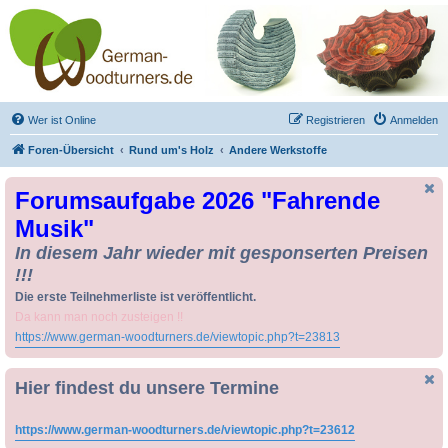
Drechseln und
Kunsthandwerk -
German-Woodturners
*Forum Sauerland*
Der Treffpunkt für Drechsler und Freunde des Kunsthandwerks
Wer ist Online
Registrieren
Anmelden
Foren-Übersicht
Rund um's Holz
Andere Werkstoffe
Forumsaufgabe 2026 "Fahrende
Musik"
In diesem Jahr wieder mit gesponserten Preisen
!!!
Die erste Teilnehmerliste ist veröffentlicht.
Da kann man noch zusteigen !!
https://www.german-woodturners.de/viewtopic.php?t=23813
Hier findest du unsere Termine
https://www.german-woodturners.de/viewtopic.php?t=23612