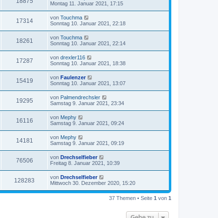
18875
Montag 11. Januar 2021, 17:15
von
Touchma
17314
Sonntag 10. Januar 2021, 22:18
von
Touchma
18261
Sonntag 10. Januar 2021, 22:14
von
drexler116
17287
Sonntag 10. Januar 2021, 18:38
von
Faulenzer
15419
Sonntag 10. Januar 2021, 13:07
von
Palmendrechsler
19295
Samstag 9. Januar 2021, 23:34
von
Mephy
16116
Samstag 9. Januar 2021, 09:24
von
Mephy
14181
Samstag 9. Januar 2021, 09:19
von
Drechselfieber
76506
Freitag 8. Januar 2021, 10:39
von
Drechselfieber
128283
Mittwoch 30. Dezember 2020, 15:20
37 Themen • Seite
1
von
1
Gehe zu