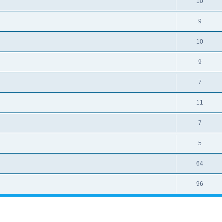
10
9
10
9
7
11
7
5
64
96