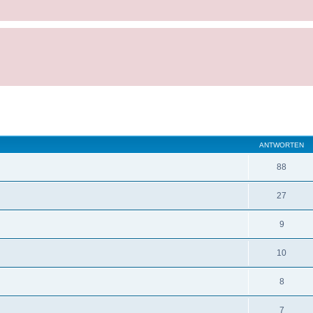
ANTWORTEN
88
27
9
10
8
7