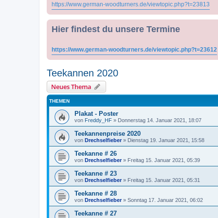
https://www.german-woodturners.de/viewtopic.php?t=23813
Hier findest du unsere Termine
https://www.german-woodturners.de/viewtopic.php?t=23612
Teekannen 2020
Neues Thema
THEMEN
Plakat - Poster
von
Freddy_HF
»
Donnerstag 14. Januar 2021, 18:07
Teekannenpreise 2020
von
Drechselfieber
»
Dienstag 19. Januar 2021, 15:58
Teekanne # 26
von
Drechselfieber
»
Freitag 15. Januar 2021, 05:39
Teekanne # 23
von
Drechselfieber
»
Freitag 15. Januar 2021, 05:31
Teekanne # 28
von
Drechselfieber
»
Sonntag 17. Januar 2021, 06:02
Teekanne # 27