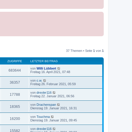
37 Themen • Seite
1
von
1
ZUGRIFFE
LETZTER BEITRAG
von
Willi Lübbert
683644
Freitag 16. April 2021, 07:48
von
c.w.
36357
Freitag 26. Februar 2021, 05:59
von
drexler116
17788
Freitag 22. Januar 2021, 06:56
von
Drachenspan
18365
Dienstag 19. Januar 2021, 16:31
von
Touchma
16200
Dienstag 19. Januar 2021, 09:45
von
drexler116
15582