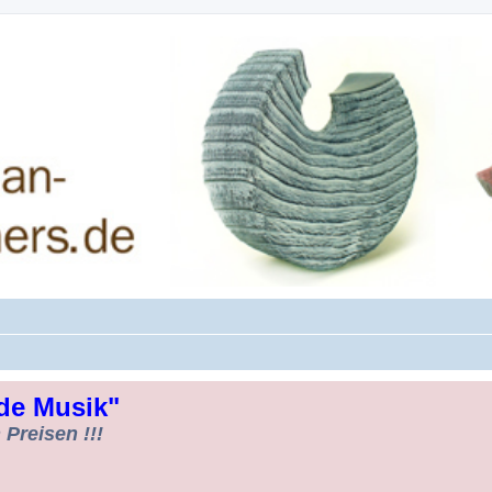
rman-Woodturners *Forum Sauerland*
de Musik"
Preisen !!!