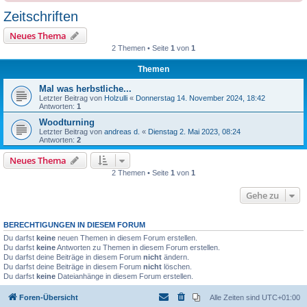
Zeitschriften
Neues Thema
2 Themen • Seite
1
von
1
Themen
Mal was herbstliche...
Letzter Beitrag von
Holzulli
«
Donnerstag 14. November 2024, 18:42
Antworten:
1
Woodturning
Letzter Beitrag von
andreas d.
«
Dienstag 2. Mai 2023, 08:24
Antworten:
2
Neues Thema
2 Themen • Seite
1
von
1
Gehe zu
BERECHTIGUNGEN IN DIESEM FORUM
Du darfst
keine
neuen Themen in diesem Forum erstellen.
Du darfst
keine
Antworten zu Themen in diesem Forum erstellen.
Du darfst deine Beiträge in diesem Forum
nicht
ändern.
Du darfst deine Beiträge in diesem Forum
nicht
löschen.
Du darfst
keine
Dateianhänge in diesem Forum erstellen.
Foren-Übersicht
Alle Zeiten sind
UTC+01:00