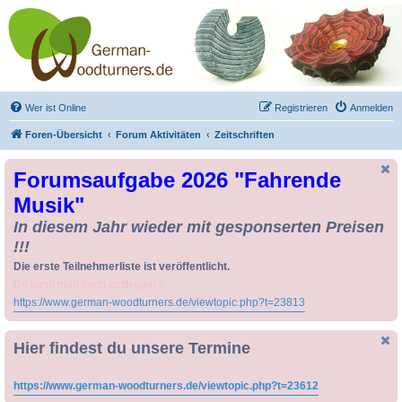
Drechseln und
Kunsthandwerk -
German-Woodturners
*Forum Sauerland*
Der Treffpunkt für Drechsler und Freunde des Kunsthandwerks
Wer ist Online
Registrieren
Anmelden
Foren-Übersicht
Forum Aktivitäten
Zeitschriften
Forumsaufgabe 2026 "Fahrende
Musik"
In diesem Jahr wieder mit gesponserten Preisen
!!!
Die erste Teilnehmerliste ist veröffentlicht.
Da kann man noch zusteigen !!
https://www.german-woodturners.de/viewtopic.php?t=23813
Hier findest du unsere Termine
https://www.german-woodturners.de/viewtopic.php?t=23612