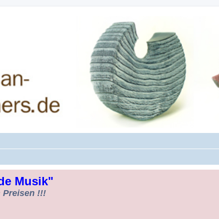
rman-Woodturners *Forum Sauerland*
de Musik"
Preisen !!!