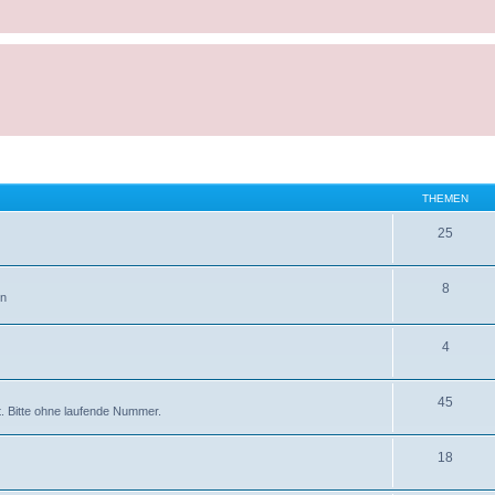
THEMEN
25
8
in
4
45
lt. Bitte ohne laufende Nummer.
18