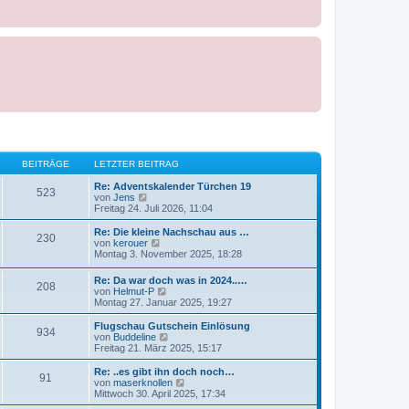
BEITRÄGE
LETZTER BEITRAG
Re: Adventskalender Türchen 19
523
N
von
Jens
e
Freitag 24. Juli 2026, 11:04
u
e
Re: Die kleine Nachschau aus …
230
s
N
von
kerouer
t
e
Montag 3. November 2025, 18:28
e
u
r
e
Re: Da war doch was in 2024..…
B
208
s
N
von
Helmut-P
e
t
e
Montag 27. Januar 2025, 19:27
i
e
u
t
r
e
Flugschau Gutschein Einlösung
r
B
934
s
N
von
Buddeline
a
e
t
e
Freitag 21. März 2025, 15:17
g
i
e
u
t
r
e
Re: ..es gibt ihn doch noch…
r
91
B
s
N
von
maserknollen
a
e
t
e
Mittwoch 30. April 2025, 17:34
g
i
e
u