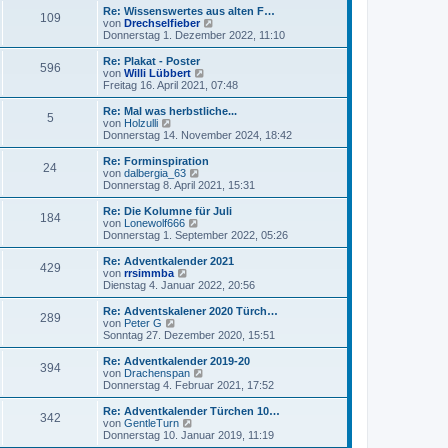
t
r
e
Re: Wissenswertes aus alten F…
r
109
B
s
N
von
Drechselfieber
a
e
t
e
Donnerstag 1. Dezember 2022, 11:10
g
i
e
u
t
r
e
Re: Plakat - Poster
r
596
B
s
N
von
Willi Lübbert
a
e
t
e
Freitag 16. April 2021, 07:48
g
i
e
u
t
r
e
Re: Mal was herbstliche...
r
5
B
s
N
von
Holzulli
a
e
t
e
Donnerstag 14. November 2024, 18:42
g
i
e
u
t
r
e
Re: Forminspiration
r
24
B
s
N
von
dalbergia_63
a
e
t
e
Donnerstag 8. April 2021, 15:31
g
i
e
u
t
r
e
Re: Die Kolumne für Juli
r
184
B
s
N
von
Lonewolf666
a
e
t
e
Donnerstag 1. September 2022, 05:26
g
i
e
u
t
r
e
Re: Adventkalender 2021
r
429
B
s
N
von
rrsimmba
a
e
t
e
Dienstag 4. Januar 2022, 20:56
g
i
e
u
t
r
e
Re: Adventskalener 2020 Türch…
r
289
B
s
N
von
Peter G
a
e
t
e
Sonntag 27. Dezember 2020, 15:51
g
i
e
u
t
r
e
Re: Adventkalender 2019-20
r
394
B
s
N
von
Drachenspan
a
e
t
e
Donnerstag 4. Februar 2021, 17:52
g
i
e
u
t
r
e
Re: Adventkalender Türchen 10…
r
342
B
s
N
von
GentleTurn
a
e
t
e
Donnerstag 10. Januar 2019, 11:19
g
i
e
u