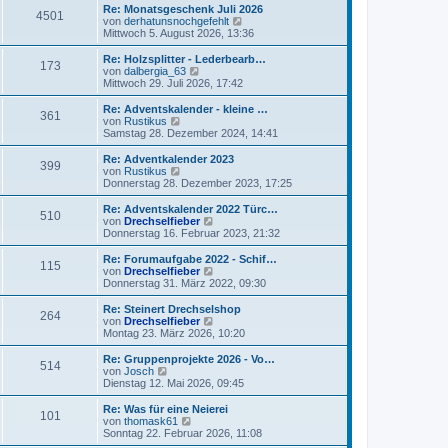
t
r
e
Re: Monatsgeschenk Juli 2026
r
4501
B
s
N
von
derhatunsnochgefehlt
a
e
t
e
Mittwoch 5. August 2026, 13:36
g
i
e
u
t
r
e
Re: Holzsplitter - Lederbearb…
r
173
B
s
N
von
dalbergia_63
a
e
t
e
Mittwoch 29. Juli 2026, 17:42
g
i
e
u
t
r
e
Re: Adventskalender - kleine …
r
361
B
s
N
von
Rustikus
a
e
t
e
Samstag 28. Dezember 2024, 14:41
g
i
e
u
t
r
e
Re: Adventkalender 2023
r
399
B
s
N
von
Rustikus
a
e
t
e
Donnerstag 28. Dezember 2023, 17:25
g
i
e
u
t
r
e
Re: Adventskalender 2022 Türc…
r
510
B
s
N
von
Drechselfieber
a
e
t
e
Donnerstag 16. Februar 2023, 21:32
g
i
e
u
t
r
e
Re: Forumaufgabe 2022 - Schif…
r
115
B
s
N
von
Drechselfieber
a
e
t
e
Donnerstag 31. März 2022, 09:30
g
i
e
u
t
r
e
Re: Steinert Drechselshop
r
264
B
s
N
von
Drechselfieber
a
e
t
e
Montag 23. März 2026, 10:20
g
i
e
u
t
r
e
Re: Gruppenprojekte 2026 - Vo…
r
514
B
s
N
von
Josch
a
e
t
e
Dienstag 12. Mai 2026, 09:45
g
i
e
u
t
r
e
Re: Was für eine Neierei
r
101
B
s
N
von
thomask61
a
e
t
e
Sonntag 22. Februar 2026, 11:08
g
i
e
u