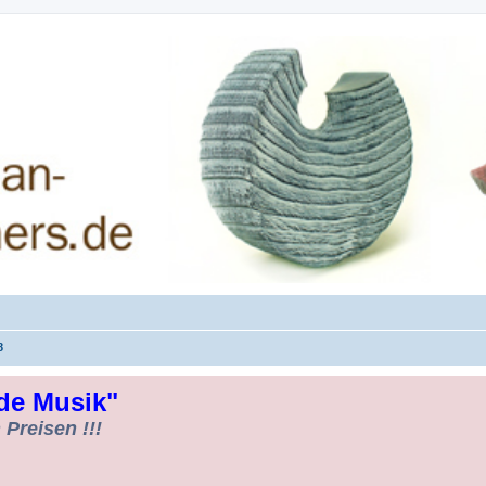
rman-Woodturners *Forum Sauerland*
8
de Musik"
Preisen !!!