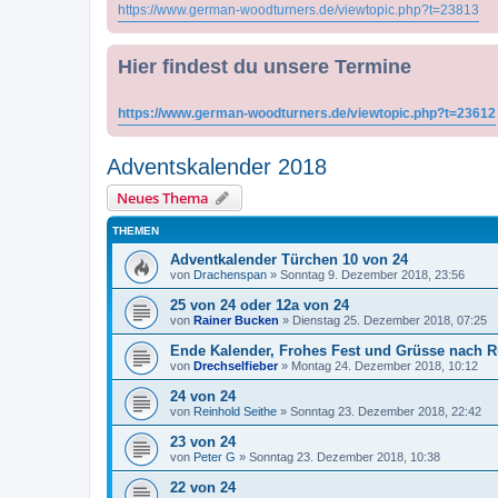
https://www.german-woodturners.de/viewtopic.php?t=23813
Hier findest du unsere Termine
https://www.german-woodturners.de/viewtopic.php?t=23612
Adventskalender 2018
Neues Thema
THEMEN
Adventkalender Türchen 10 von 24
von
Drachenspan
»
Sonntag 9. Dezember 2018, 23:56
25 von 24 oder 12a von 24
von
Rainer Bucken
»
Dienstag 25. Dezember 2018, 07:25
Ende Kalender, Frohes Fest und Grüsse nach 
von
Drechselfieber
»
Montag 24. Dezember 2018, 10:12
24 von 24
von
Reinhold Seithe
»
Sonntag 23. Dezember 2018, 22:42
23 von 24
von
Peter G
»
Sonntag 23. Dezember 2018, 10:38
22 von 24