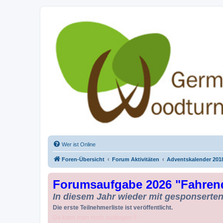
Drechseln und Kunsthandwerk - Ge
Der Treffpunkt für Drechsler und Freunde des Kunsthandwerks
Wer ist Online
Foren-Übersicht
Forum Aktivitäten
Adventskalender 201
Forumsaufgabe 2026 "Fahren
In diesem Jahr wieder mit gesponserten 
Die erste Teilnehmerliste ist veröffentlicht.
Da kann man noch zusteigen !!