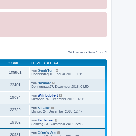
29 Themen • Seite
1
von
1
ZUGRIFFE
LETZTER BEITRAG
von
GentleTurn
188961
Donnerstag 10. Januar 2019, 11:19
von
Nordlicht
22401
Donnerstag 27. Dezember 2018, 08:50
von
Willi Lübbert
19094
Mittwoch 26. Dezember 2018, 16:08
von
Schaber
22730
Montag 24. Dezember 2018, 12:47
von
Faulenzer
19302
Sonntag 23. Dezember 2018, 22:12
von
Günni's Welt
20581