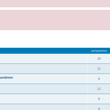
ANTWORTEN
19
12
Rumänien
8
12
8
9