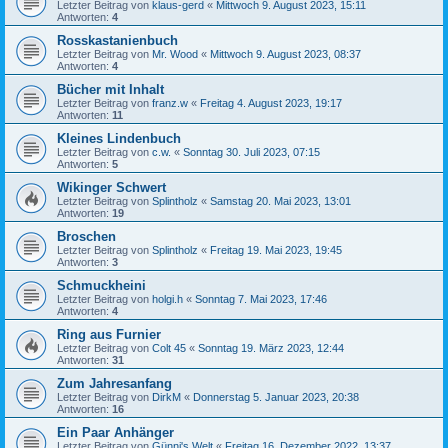
Letzter Beitrag von
klaus-gerd
«
Mittwoch 9. August 2023, 15:11
Antworten:
4
Rosskastanienbuch
Letzter Beitrag von
Mr. Wood
«
Mittwoch 9. August 2023, 08:37
Antworten:
4
Bücher mit Inhalt
Letzter Beitrag von
franz.w
«
Freitag 4. August 2023, 19:17
Antworten:
11
Kleines Lindenbuch
Letzter Beitrag von
c.w.
«
Sonntag 30. Juli 2023, 07:15
Antworten:
5
Wikinger Schwert
Letzter Beitrag von
Splintholz
«
Samstag 20. Mai 2023, 13:01
Antworten:
19
Broschen
Letzter Beitrag von
Splintholz
«
Freitag 19. Mai 2023, 19:45
Antworten:
3
Schmuckheini
Letzter Beitrag von
holgi.h
«
Sonntag 7. Mai 2023, 17:46
Antworten:
4
Ring aus Furnier
Letzter Beitrag von
Colt 45
«
Sonntag 19. März 2023, 12:44
Antworten:
31
Zum Jahresanfang
Letzter Beitrag von
DirkM
«
Donnerstag 5. Januar 2023, 20:38
Antworten:
16
Ein Paar Anhänger
Letzter Beitrag von
Günni's Welt
«
Freitag 16. Dezember 2022, 13:37