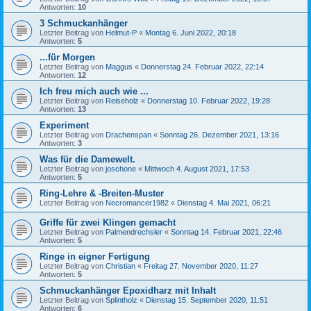
Antworten:
10
3 Schmuckanhänger
Letzter Beitrag von
Helmut-P
«
Montag 6. Juni 2022, 20:18
Antworten:
5
...für Morgen
Letzter Beitrag von
Maggus
«
Donnerstag 24. Februar 2022, 22:14
Antworten:
12
Ich freu mich auch wie ...
Letzter Beitrag von
Reiseholz
«
Donnerstag 10. Februar 2022, 19:28
Antworten:
13
Experiment
Letzter Beitrag von
Drachenspan
«
Sonntag 26. Dezember 2021, 13:16
Antworten:
3
Was für die Damewelt.
Letzter Beitrag von
joschone
«
Mittwoch 4. August 2021, 17:53
Antworten:
5
Ring-Lehre & -Breiten-Muster
Letzter Beitrag von
Necromancer1982
«
Dienstag 4. Mai 2021, 06:21
Griffe für zwei Klingen gemacht
Letzter Beitrag von
Palmendrechsler
«
Sonntag 14. Februar 2021, 22:46
Antworten:
5
Ringe in eigner Fertigung
Letzter Beitrag von
Christian
«
Freitag 27. November 2020, 11:27
Antworten:
5
Schmuckanhänger Epoxidharz mit Inhalt
Letzter Beitrag von
Splintholz
«
Dienstag 15. September 2020, 11:51
Antworten:
6