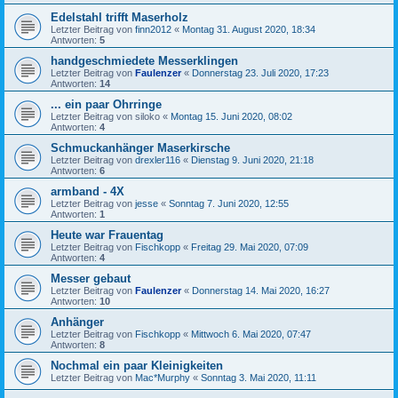
Edelstahl trifft Maserholz
Letzter Beitrag von
finn2012
«
Montag 31. August 2020, 18:34
Antworten:
5
handgeschmiedete Messerklingen
Letzter Beitrag von
Faulenzer
«
Donnerstag 23. Juli 2020, 17:23
Antworten:
14
... ein paar Ohrringe
Letzter Beitrag von
siloko
«
Montag 15. Juni 2020, 08:02
Antworten:
4
Schmuckanhänger Maserkirsche
Letzter Beitrag von
drexler116
«
Dienstag 9. Juni 2020, 21:18
Antworten:
6
armband - 4X
Letzter Beitrag von
jesse
«
Sonntag 7. Juni 2020, 12:55
Antworten:
1
Heute war Frauentag
Letzter Beitrag von
Fischkopp
«
Freitag 29. Mai 2020, 07:09
Antworten:
4
Messer gebaut
Letzter Beitrag von
Faulenzer
«
Donnerstag 14. Mai 2020, 16:27
Antworten:
10
Anhänger
Letzter Beitrag von
Fischkopp
«
Mittwoch 6. Mai 2020, 07:47
Antworten:
8
Nochmal ein paar Kleinigkeiten
Letzter Beitrag von
Mac*Murphy
«
Sonntag 3. Mai 2020, 11:11