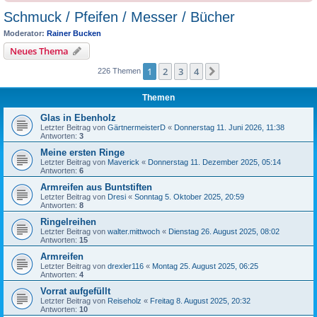
Schmuck / Pfeifen / Messer / Bücher
Moderator:
Rainer Bucken
Neues Thema
1
2
3
4
Nächste
226 Themen
Themen
Glas in Ebenholz
Letzter Beitrag von
GärtnermeisterD
«
Donnerstag 11. Juni 2026, 11:38
Antworten:
3
Meine ersten Ringe
Letzter Beitrag von
Maverick
«
Donnerstag 11. Dezember 2025, 05:14
Antworten:
6
Armreifen aus Buntstiften
Letzter Beitrag von
Dresi
«
Sonntag 5. Oktober 2025, 20:59
Antworten:
8
Ringelreihen
Letzter Beitrag von
walter.mittwoch
«
Dienstag 26. August 2025, 08:02
Antworten:
15
Armreifen
Letzter Beitrag von
drexler116
«
Montag 25. August 2025, 06:25
Antworten:
4
Vorrat aufgefüllt
Letzter Beitrag von
Reiseholz
«
Freitag 8. August 2025, 20:32
Antworten:
10