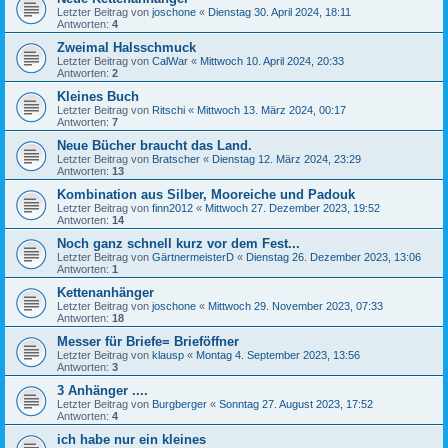
Letzter Beitrag von
joschone
«
Dienstag 30. April 2024, 18:11
Antworten:
4
Zweimal Halsschmuck
Letzter Beitrag von
CalWar
«
Mittwoch 10. April 2024, 20:33
Antworten:
2
Kleines Buch
Letzter Beitrag von
Ritschi
«
Mittwoch 13. März 2024, 00:17
Antworten:
7
Neue Bücher braucht das Land.
Letzter Beitrag von
Bratscher
«
Dienstag 12. März 2024, 23:29
Antworten:
13
Kombination aus Silber, Mooreiche und Padouk
Letzter Beitrag von
finn2012
«
Mittwoch 27. Dezember 2023, 19:52
Antworten:
14
Noch ganz schnell kurz vor dem Fest...
Letzter Beitrag von
GärtnermeisterD
«
Dienstag 26. Dezember 2023, 13:06
Antworten:
1
Kettenanhänger
Letzter Beitrag von
joschone
«
Mittwoch 29. November 2023, 07:33
Antworten:
18
Messer für Briefe= Brieföffner
Letzter Beitrag von
klausp
«
Montag 4. September 2023, 13:56
Antworten:
3
3 Anhänger ....
Letzter Beitrag von
Burgberger
«
Sonntag 27. August 2023, 17:52
Antworten:
4
ich habe nur ein kleines