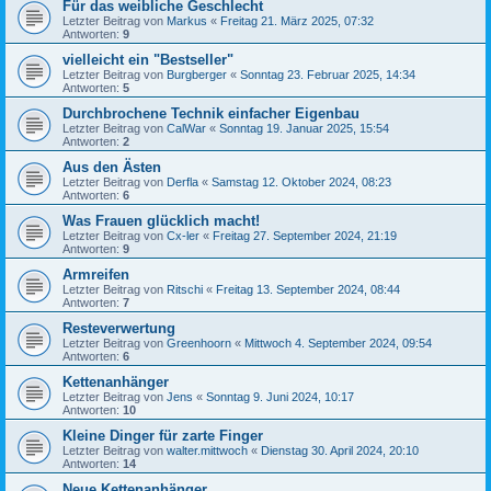
Für das weibliche Geschlecht
Letzter Beitrag von
Markus
«
Freitag 21. März 2025, 07:32
Antworten:
9
vielleicht ein "Bestseller"
Letzter Beitrag von
Burgberger
«
Sonntag 23. Februar 2025, 14:34
Antworten:
5
Durchbrochene Technik einfacher Eigenbau
Letzter Beitrag von
CalWar
«
Sonntag 19. Januar 2025, 15:54
Antworten:
2
Aus den Ästen
Letzter Beitrag von
Derfla
«
Samstag 12. Oktober 2024, 08:23
Antworten:
6
Was Frauen glücklich macht!
Letzter Beitrag von
Cx-ler
«
Freitag 27. September 2024, 21:19
Antworten:
9
Armreifen
Letzter Beitrag von
Ritschi
«
Freitag 13. September 2024, 08:44
Antworten:
7
Resteverwertung
Letzter Beitrag von
Greenhoorn
«
Mittwoch 4. September 2024, 09:54
Antworten:
6
Kettenanhänger
Letzter Beitrag von
Jens
«
Sonntag 9. Juni 2024, 10:17
Antworten:
10
Kleine Dinger für zarte Finger
Letzter Beitrag von
walter.mittwoch
«
Dienstag 30. April 2024, 20:10
Antworten:
14
Neue Kettenanhänger