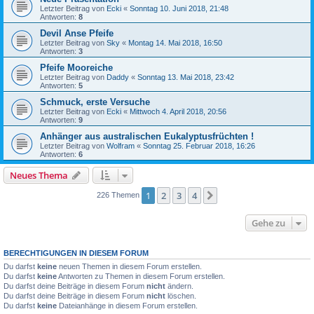
Letzter Beitrag von
Ecki
«
Sonntag 10. Juni 2018, 21:48
Antworten:
8
Devil Anse Pfeife
Letzter Beitrag von
Sky
«
Montag 14. Mai 2018, 16:50
Antworten:
3
Pfeife Mooreiche
Letzter Beitrag von
Daddy
«
Sonntag 13. Mai 2018, 23:42
Antworten:
5
Schmuck, erste Versuche
Letzter Beitrag von
Ecki
«
Mittwoch 4. April 2018, 20:56
Antworten:
9
Anhänger aus australischen Eukalyptusfrüchten !
Letzter Beitrag von
Wolfram
«
Sonntag 25. Februar 2018, 16:26
Antworten:
6
Neues Thema
1
2
3
4
Nächste
226 Themen
Gehe zu
BERECHTIGUNGEN IN DIESEM FORUM
Du darfst
keine
neuen Themen in diesem Forum erstellen.
Du darfst
keine
Antworten zu Themen in diesem Forum erstellen.
Du darfst deine Beiträge in diesem Forum
nicht
ändern.
Du darfst deine Beiträge in diesem Forum
nicht
löschen.
Du darfst
keine
Dateianhänge in diesem Forum erstellen.