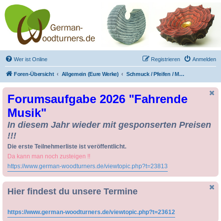
Drechseln und
Kunsthandwerk -
German-Woodturners
*Forum Sauerland*
Der Treffpunkt für Drechsler und Freunde des Kunsthandwerks
Wer ist Online
Registrieren
Anmelden
Foren-Übersicht
Allgemein (Eure Werke)
Schmuck / Pfeifen / Messer / Bücher
Forumsaufgabe 2026 "Fahrende
Musik"
In diesem Jahr wieder mit gesponserten Preisen
!!!
Die erste Teilnehmerliste ist veröffentlicht.
Da kann man noch zusteigen !!
https://www.german-woodturners.de/viewtopic.php?t=23813
Hier findest du unsere Termine
https://www.german-woodturners.de/viewtopic.php?t=23612