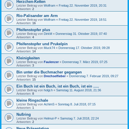
Herzchen-Ketten
Letzter Beitrag von
Wolfram
«
Freitag 22. November 2019, 20:31
Antworten:
2
Rio-Palisander am Arm
Letzter Beitrag von
Wolfram
«
Freitag 22. November 2019, 18:51
Antworten:
16
Pfeifenstopfer plus
Letzter Beitrag von
DirkM
«
Donnerstag 31. Oktober 2019, 07:40
Antworten:
4
Pfeifenstopfer und Prukelpin
Letzter Beitrag von
Muck74
«
Donnerstag 17. Oktober 2019, 09:28
Antworten:
14
Kleinigkeiten
Letzter Beitrag von
Faulenzer
«
Donnerstag 7. März 2019, 07:25
Antworten:
3
Bin unter die Buchmacher gegangen
Letzter Beitrag von
Drechselfieber
«
Donnerstag 7. Februar 2019, 09:27
Antworten:
15
Ein Buch ist ein Buch, ist ein Buch, ist ein .....
Letzter Beitrag von
holgi.h
«
Samstag 11. August 2018, 21:36
Antworten:
8
kleine Ringschale
Letzter Beitrag von
AchimS
«
Sonntag 8. Juli 2018, 07:15
Antworten:
1
Nußring
Letzter Beitrag von
Helmut-P
«
Samstag 7. Juli 2018, 22:24
Antworten:
2
Neue Präsentation