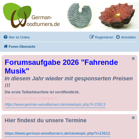
Drechseln und
Kunsthandwerk -
German-Woodturners
*Forum Sauerland*
Der Treffpunkt für Drechsler und Freunde des Kunsthandwerks
Wer ist Online
Registrieren
Anmelden
Foren-Übersicht
Forumsaufgabe 2026 "Fahrende
Musik"
In diesem Jahr wieder mit gesponserten Preisen
!!!
Die erste Teilnehmerliste ist veröffentlicht.
Da kann man noch zusteigen !!
https://www.german-woodturners.de/viewtopic.php?t=23813
Hier findest du unsere Termine
https://www.german-woodturners.de/viewtopic.php?t=23612