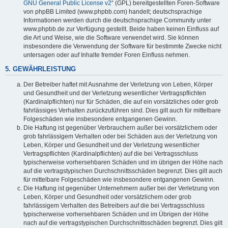
GNU General Public License v2
“ (GPL) bereitgestellten Foren-Software
von phpBB Limited (www.phpbb.com) handelt; deutschsprachige
Informationen werden durch die deutschsprachige Community unter
www.phpbb.de zur Verfügung gestellt. Beide haben keinen Einfluss auf
die Art und Weise, wie die Software verwendet wird. Sie können
insbesondere die Verwendung der Software für bestimmte Zwecke nicht
untersagen oder auf Inhalte fremder Foren Einfluss nehmen.
5. GEWÄHRLEISTUNG
Der Betreiber haftet mit Ausnahme der Verletzung von Leben, Körper
und Gesundheit und der Verletzung wesentlicher Vertragspflichten
(Kardinalpflichten) nur für Schäden, die auf ein vorsätzliches oder grob
fahrlässiges Verhalten zurückzuführen sind. Dies gilt auch für mittelbare
Folgeschäden wie insbesondere entgangenen Gewinn.
Die Haftung ist gegenüber Verbrauchern außer bei vorsätzlichem oder
grob fahrlässigem Verhalten oder bei Schäden aus der Verletzung von
Leben, Körper und Gesundheit und der Verletzung wesentlicher
Vertragspflichten (Kardinalpflichten) auf die bei Vertragsschluss
typischerweise vorhersehbaren Schäden und im übrigen der Höhe nach
auf die vertragstypischen Durchschnittsschäden begrenzt. Dies gilt auch
für mittelbare Folgeschäden wie insbesondere entgangenen Gewinn.
Die Haftung ist gegenüber Unternehmern außer bei der Verletzung von
Leben, Körper und Gesundheit oder vorsätzlichem oder grob
fahrlässigem Verhalten des Betreibers auf die bei Vertragsschluss
typischerweise vorhersehbaren Schäden und im Übrigen der Höhe
nach auf die vertragstypischen Durchschnittsschäden begrenzt. Dies gilt