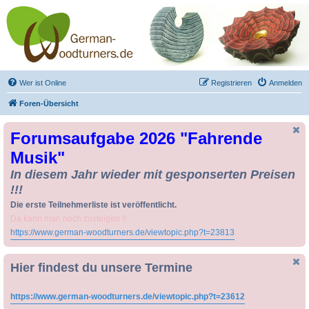
Drechseln und
Kunsthandwerk -
German-Woodturners
*Forum Sauerland*
Der Treffpunkt für Drechsler und Freunde des Kunsthandwerks
Wer ist Online
Registrieren
Anmelden
Foren-Übersicht
Forumsaufgabe 2026 "Fahrende
Musik"
In diesem Jahr wieder mit gesponserten Preisen
!!!
Die erste Teilnehmerliste ist veröffentlicht.
Da kann man noch zusteigen !!
https://www.german-woodturners.de/viewtopic.php?t=23813
Hier findest du unsere Termine
https://www.german-woodturners.de/viewtopic.php?t=23612