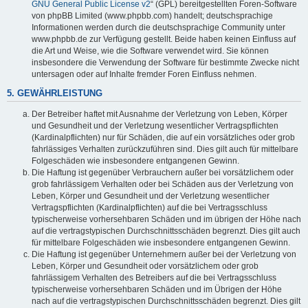
GNU General Public License v2
“ (GPL) bereitgestellten Foren-Software
von phpBB Limited (www.phpbb.com) handelt; deutschsprachige
Informationen werden durch die deutschsprachige Community unter
www.phpbb.de zur Verfügung gestellt. Beide haben keinen Einfluss auf
die Art und Weise, wie die Software verwendet wird. Sie können
insbesondere die Verwendung der Software für bestimmte Zwecke nicht
untersagen oder auf Inhalte fremder Foren Einfluss nehmen.
5. GEWÄHRLEISTUNG
Der Betreiber haftet mit Ausnahme der Verletzung von Leben, Körper
und Gesundheit und der Verletzung wesentlicher Vertragspflichten
(Kardinalpflichten) nur für Schäden, die auf ein vorsätzliches oder grob
fahrlässiges Verhalten zurückzuführen sind. Dies gilt auch für mittelbare
Folgeschäden wie insbesondere entgangenen Gewinn.
Die Haftung ist gegenüber Verbrauchern außer bei vorsätzlichem oder
grob fahrlässigem Verhalten oder bei Schäden aus der Verletzung von
Leben, Körper und Gesundheit und der Verletzung wesentlicher
Vertragspflichten (Kardinalpflichten) auf die bei Vertragsschluss
typischerweise vorhersehbaren Schäden und im übrigen der Höhe nach
auf die vertragstypischen Durchschnittsschäden begrenzt. Dies gilt auch
für mittelbare Folgeschäden wie insbesondere entgangenen Gewinn.
Die Haftung ist gegenüber Unternehmern außer bei der Verletzung von
Leben, Körper und Gesundheit oder vorsätzlichem oder grob
fahrlässigem Verhalten des Betreibers auf die bei Vertragsschluss
typischerweise vorhersehbaren Schäden und im Übrigen der Höhe
nach auf die vertragstypischen Durchschnittsschäden begrenzt. Dies gilt